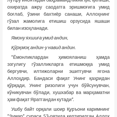
охиратда ажру саодатга эришмоғига умид
боғлаб, ўзини бахтиёр санаши, Аллоҳнинг
гўзал жамолига етишиш орзусида яшаши
билан изоҳланади.
Ямону яхшиға умид андин,
Қўрқмоқ андин-у навид андин.
“Ёмонликлардан ҳимояланиш ҳамда
эзгулигу гўзаллик­ларга етишмоққа умид
бергувчи, илтижоларни эшитгувчи ягона
Аллоҳдир. Бандаси фақат Унинг қаҳридан
қўрқади, Унинг ризолиги учун бўйсунувчан,
кўникувчан бўлади, хушхабар ва марҳаматни
ҳам фақат Яратгандан кутади”.
Ушбу байт орқали шоир Қуръони каримнинг
“Зумар” сураси 53-оятида келтирилган Аллоҳ