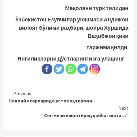
Мақолани турк тилидан
Ўзбекистон Ёзувчилар уюшмаси Андижон
вилоят бўлими раҳбари, шоира Хуршида
Ваҳобжон қизи
таржима қилди.
Янгиликларни дўстларингизга улашинг
Continue
Previous
Навоий асарларида устоз эҳтироми
Reading
Next
“Сен мени ишонтир муҳаббатингга…”