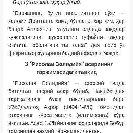
Бори ўз ажзига муқир ўлғай.
“Барчанинг, бутун инсониятнинг сўзи —
каломи Яратганга ҳамд бўлса-ю, ҳар ким, ҳар
банда Аллоҳнинг улуғлиги олдида нақадар
кучсизлигини, шукроналик туфайли тақдир
ёзиғига тобелигини тан олса”, дея шоир ўз
фикри ва орзуларини бадиий ифода этмоқда.
3. “Рисолаи Волидийя” асарининг
таржимасидаги тавҳид
“Рисолаи Волидийя” — форсий тилда
битилган нас­рий асар бўлиб, Нақшбандия
тариқатининг буюк вакилларидан бири
Убайдуллоҳ Аҳрор (1404-1490) томонидан
отасининг кўрсатмасига (илтимосига) кўра
ёзилган. Асар 1528 йилнинг охирларида Бобур
томонидан назмий таржима қилинган.