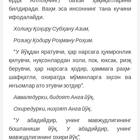
ерда Аллоҳнинг) баъзи ҳақиқатларини
билдиради. Ваҳм эса инсоннинг тана кучини
ифодалайди.
Холиқу Қоҳиру Субҳану Азим,
Розиқу Қодиру Роҳману Роҳим.
“У йўқдан яратувчи, ҳар нарсага ҳукмронлик
қилувчи, нуқсонлардан холи, пок, юксак, ризқ
берувчи, ҳар нарсага қодир, ҳаммага раҳм-
шафқатли, охиратда мўминларга эҳсон ва
инъомлар ато этувчи зотдир”.
Авваледурки, бидоят Анга йўқ,
Охиредурки, ниҳоят Анга йўқ.
“У абадийдир, унинг мавжудлигининг
бошланиши йўқ. У абадийдир, унинг
мавжудлигининг охири йўқ”.