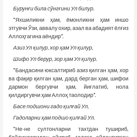
Бурунғи била сўнгғини Ул билур.
“Яхшиликни ҳам, ёмонликни ҳам иншо
этгувчи Ўзи, аввалу охир, азал ва абадият ёлғиз
Аллоҳгагина аёндир”.
Азиз Ул қилур, хор ҳам Ул қилур,
Шифо Ул берур, зор ҳам Ул қилур.
“Бандасини юксалтириб азиз қилган ҳам, хор
ва фақир қилган ҳам, дард берган ҳам, шифои
дармон бергувчи ҳам, йиғлатиб, нола
қилдиргувчи ҳам Аллоҳ таолодир”.
Басе подшони гадо қилғай Ул,
Гадоларни ҳам подшо қилғай Ул.
“Не-не султонларни тахтдан тушириб,