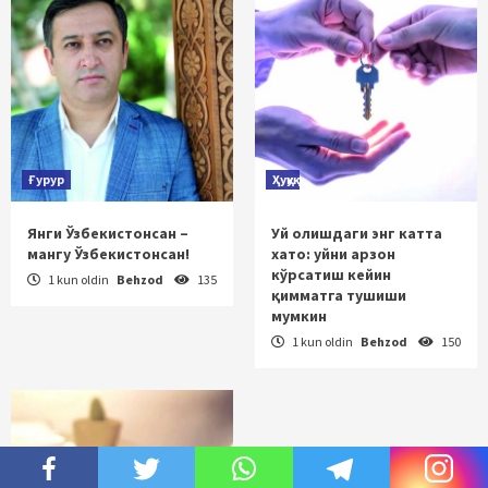
Ғурур
Ҳуқуқ
Янги Ўзбекистонсан –
Уй олишдаги энг катта
мангу Ўзбекистонсан!
хато: уйни арзон
кўрсатиш кейин
1 kun oldin
Behzod
135
қимматга тушиши
мумкин
1 kun oldin
Behzod
150