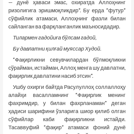
— дунё ҳаваси эмас, охиратда Аллоҳнинг
ризолигига эришмоқликдир”. Бу ерда “футур”
сўфийлик атамаси, Аллоҳнинг фазли билан
сайланган ва фарқланганлик маъносидадир.
Тилармен гадойиға бўлсам гадой,
Бу давлатни қилғай муяссар Худой.
“Фақирликни севувчилардан бўлмоқликни
сўрайман, истайман, Аллоҳ менга шу давлатни,
фақирлик давлатини насиб этсин”.
Ушбу охирги байтда Расулуллоҳ соллаллоҳу
алайҳи васалламнинг “Фақирлик менинг
фахримдир, у билан фахрланаман” деган
ҳадиси шарифини ўзларига шиор қилиб олган
сўфийлар каби фақирликни истайди.
Тасаввуфий “фақир” атамаси фоний дунё