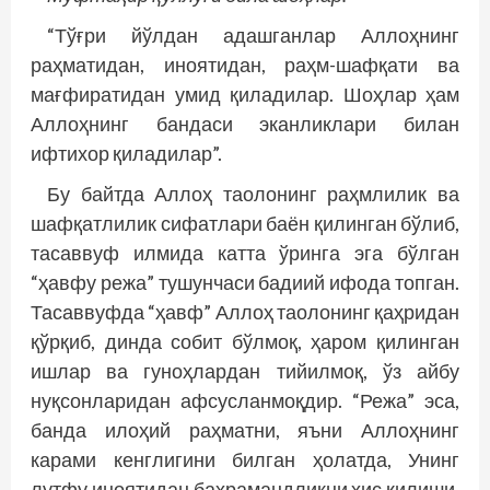
“Тўғри йўлдан адашганлар Аллоҳнинг
раҳматидан, иноятидан, раҳм-шафқати ва
мағфиратидан умид қиладилар. Шоҳлар ҳам
Аллоҳнинг бандаси эканликлари билан
ифтихор қиладилар”.
Бу байтда Аллоҳ таолонинг раҳмлилик ва
шафқатлилик сифатлари баён қилинган бўлиб,
тасаввуф илмида катта ўринга эга бўлган
“ҳавфу режа” тушунчаси бадиий ифода топган.
Тасаввуфда “ҳавф” Аллоҳ таолонинг қаҳридан
қўрқиб, динда собит бўлмоқ, ҳаром қилинган
ишлар ва гуноҳлардан тийилмоқ, ўз айбу
нуқсонларидан афсусланмоқдир. “Режа” эса,
банда илоҳий раҳматни, яъни Аллоҳнинг
карами кенглигини билган ҳолатда, Унинг
лутфу иноятидан баҳрамандликни ҳис қилиши,