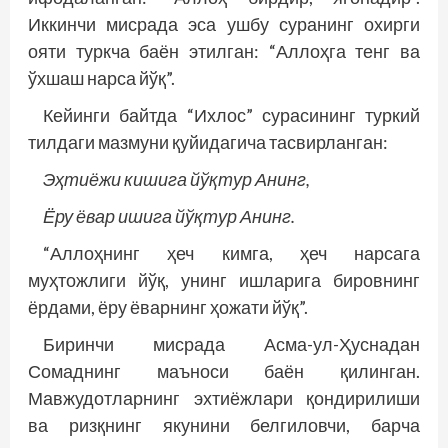
Иккинчи мисрада эса ушбу суранинг охирги
ояти туркча баён этилган: “Аллоҳга тенг ва
ўхшаш нарса йўқ”.
Кейинги байтда “Ихлос” сурасининг туркий
тилдаги мазмуни қуйидагича тасвирланган:
Эҳтиёжи кишига йўқтур Анинг,
Ёру ёвар ишига йўқтур Анинг.
“Аллоҳнинг ҳеч кимга, ҳеч нарсага
муҳтожлиги йўқ, унинг ишларига бировнинг
ёрдами, ёру ёварнинг ҳожати йўқ”.
Биринчи мисрада Асма-ул-Ҳуснадан
Сомаднинг маъноси баён қилинган.
Мавжудотларнинг эхтиёжлари қондирилиши
ва ризқнинг якунини белгиловчи, барча