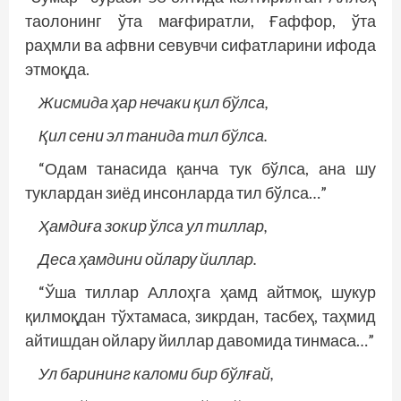
таолонинг ўта мағфиратли, Ғаффор, ўта
раҳмли ва афвни севувчи сифатларини ифода
этмоқда.
Жисмида ҳар нечаки қил бўлса,
Қил сени эл танида тил бўлса.
“Одам танасида қанча тук бўлса, ана шу
туклардан зиёд инсонларда тил бўлса…”
Ҳамдиға зокир ўлса ул тиллар,
Деса ҳамдини ойлару йиллар.
“Ўша тиллар Аллоҳга ҳамд айтмоқ, шукур
қилмоқдан тўхтамаса, зикрдан, тасбеҳ, таҳмид
айтишдан ойлару йиллар давомида тинмаса…”
Ул барининг каломи бир бўлғай,