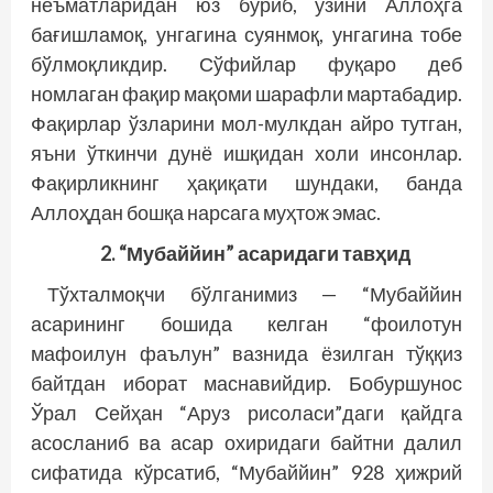
неъматларидан юз буриб, ўзини Аллоҳга
бағишламоқ, унгагина суянмоқ, унгагина тобе
бўлмоқликдир. Сўфийлар фуқаро деб
номлаган фақир мақоми шарафли мартабадир.
Фақирлар ўзларини мол-мулкдан айро тутган,
яъни ўткинчи дунё ишқидан холи инсонлар.
Фақирликнинг ҳақиқати шундаки, банда
Аллоҳдан бошқа нарсага муҳтож эмас.
2. “Мубаййин” асаридаги тавҳид
Тўхталмоқчи бўлганимиз — “Мубаййин
асарининг бошида келган “фоилотун
мафоилун фаълун” вазнида ёзилган тўққиз
байтдан иборат маснавийдир. Бобуршунос
Ўрал Сейҳан “Аруз рисоласи”даги қайдга
асосланиб ва асар охиридаги байтни далил
сифатида кўрсатиб, “Мубаййин” 928 ҳижрий