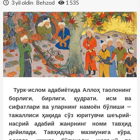
3 yil oldin
Behzod
1 535
Турк-ислом адабиётида Аллоҳ таолонинг
борлиги, бирлиги, қудрати, исм ва
сифатлари ва уларнинг намоён бўлиши —
тажаллиси ҳақида сўз юритувчи шеърий-
насрий адабий жанрнинг номи тавҳид
дейилади. Тавҳидлар мазмунига кўра,