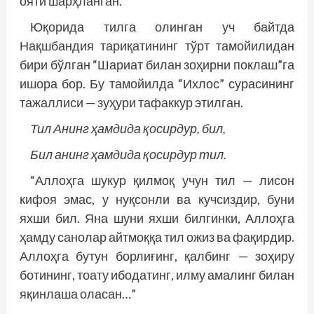
ояти шарҳланган.
Юқорида тилга олинган уч байтда
Нақшбандия тариқатининг тўрт тамойилидан
бири бўлган “Шариат билан зоҳирни поклаш”га
ишора бор. Бу тамойилда “Ихлос” сурасининг
тажаллиси — зуҳури тафаккур этилган.
Тил Анинг ҳамдида қосирдур, бил,
Бил анинг ҳамдида қосирдур тил.
“Аллоҳга шукур қилмоқ учун тил — лисон
кифоя эмас, у нуқсонли ва кучсиздир, буни
яхши бил. Яна шуни яхши билгинки, Аллоҳга
ҳамду санолар айтмоққа тил ожиз ва фақирдир.
Аллоҳга бутун борлиғинг, қалбинг — зоҳиру
ботининг, тоату ибодатинг, илму амалинг билан
яқинлаша оласан…”