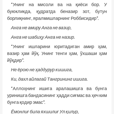
“Унинг на мисоли ва на қиёси бор. У
буюкликда, қудратда беназир зот, бутун
борлиқнинг, яралмишларнинг Роббисидир”.
Анга не амиру Анга не вазир,
Анга не шабиҳу Анга не назир.
“Унинг ишларини юритадиган амир ҳам,
вазир ҳам йўқ. Унинг тенги ҳам, ўхшаши ҳам
йўқдир”.
Не ёрою не ҳаддурур кишига,
Ки, дахл айлагай Тангрининг ишига.
“Аллоҳнинг ишига аралашишга ва бунга
уринишга бандасининг ҳадди сиғмас ва ҳеч ким
бунга қодир эмас”.
Ёмонлиғ била яхшилиғ Ул қилур,