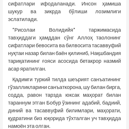
сифатлари ифодаланади. Инсон ҳамиша
шукур ва зикрда бўлиши лозимлиги
эслатилади.
“Рисолаи Волидийя” таржимасида
тавҳиддаги ҳамддан сўнг Аллоҳ таолонинг
сифатлари бевосита ва билвосита тасаввуфий
нуқтаи назар билан баён қилиниб, Нақшбандия
тариқатининг ғояси асосида бетакрор назмий
асар яратилган.
Қадимги туркий тилда шеърият санъатининг
гўзалликларини санъаткорона, шу билан бирга,
содда, равон тарзда юксак маҳорат билан
тараннум этган Бобур ўзининг адабий, бадиий,
диний ва тасаввуфий билимлари, маҳорати,
қудратини биз юқорида тўхталган уч тавҳидда
намоён эта олган.