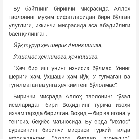
Бу байтнинг биринчи мисрасида Аллоҳ
таолонинг муҳим сифатларидан бири бўлган
улуғлиги, иккинчи мисрасида эса абадийлиги
баён қилинган.
Йўқ турур ҳеч шерик Анинг ишига,
Ўхшамас ҳеч нимага, ҳеч кишига.
“Ҳеч бир иш унинг изнисиз бўлмас, Унинг
шериги ҳам, ўхшаши ҳам йўқ, У туғмаган ва
туғилмаган ва унга ҳеч ким тенг бўлолмас”.
Биринчи мисрада Аллоҳ таолонинг гўзал
исмларидан бири Воҳиднинг туркча изоҳи
ихчам тарзда берилган. Воҳид — бир ва ягона, у
тенгсиз, беқиёс маъносида. Бу ерда “Ихлос”
сурасининг биринчи мисраси туркий тилда
ифодаланган: “Аллоҳ бирдир, ягонадир”.