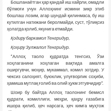
Бошланаётган ҳар қандай иш хайрли, омадли
бўлмоғи учун Аллоҳнинг исмини зикр этиб
бошлаш лозим, агар шундай қилинмаса, бу иш
кутилган натижани беролмайди, суст, тўлиқсиз
ҳолатда қолиб, якунига етмайди.
Қодиру баркамол Тенгридур,
Қоҳиру Зулжалол Тенгридур.
“Аллоҳ таоло қудратда тенгсиз, Ўзи
хоҳлаганини хоҳлаган вақтида амалга
оширгувчи, моҳир, мукаммал, комил зотдир. У
чексиз салоҳият, буюклик, улуғворлик соҳиби,
ҳамиша мутлақ ғолиб ва олий ҳукм этгувчидир”.
Шоир бу байтда Аллоҳ таолонинг бемисл
қудрати, комиллиги, меҳри, қаҳру ғазабига
ишора қилиб, ҳеч нарсага, ҳеч кимга муҳтож