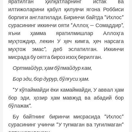
яратилган ҳилқатларнинг истак ва
илтижоларини қабул қилувчи ягона Роббиси
борлиги англатилади. Биринчи байтда “Ихлос”
сурасининг иккинчи ояти “Аллоҳ — Сомаддир”,
яъни ҳамма яратилмишлар Аллоҳга
муҳтождир, лекин У ҳеч кимга, ҳеч нарсага
муҳтож эмас”, деб эслатилган. Иккинчи
мисрада бу оятга бироз изоҳ берилган.
Ортмайдур, ҳам бўлмайдур кам,
Бор эди, бор дурур, бўлғуси ҳам.
“У кўпаймайди ёки камаймайди, У аввал ҳам
бор эди, ҳозир ҳам мавжуд ва абадий бор
бўлажак”.
Бу байтнинг биринчи мисрасида “Ихлос”
сурасининг учинчи “У туғмаган ва туғилмаган”