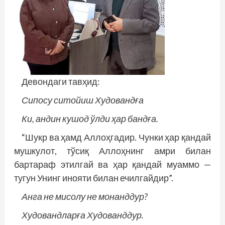
Девондаги тавҳид:
Сипосу ситойиш Худовандға
Ки, андин кушод ўлди ҳар бандға.
“Шукр ва ҳамд Аллоҳгадир. Чунки ҳар қандай
мушкулот, тўсиқ Аллоҳнинг амри билан
бартараф этилгай ва ҳар қандай муаммо —
тугун Унинг инояти билан ечилгайдир”.
Анга не мисолу не монанддур?
Худовандларға Худованддур.