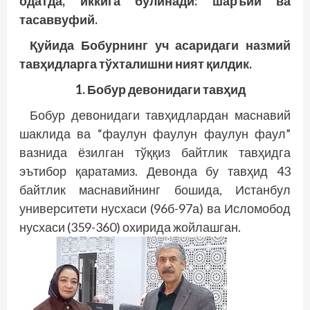
одатда, иккига бўлинади: шаръий ва
тасаввуфий.
Қуйида Бобурнинг уч асаридаги назмий
тавҳидларга тўхталишни ният қилдик.
1. Бобур девонидаги тавҳид
Бобур девонидаги тавҳидлардан маснавий
шаклида ва “фаулун фаулун фаулун фаул”
вазнида ёзилган тўққиз байт­лик тавҳидга
эътибор қаратамиз. Девонда бу тавҳид 43
байтлик маснавийнинг бошида, Истанбул
университети нусхаси (96б-97а) ва Исломобод
нусхаси (359-360) охирида жойлашган.