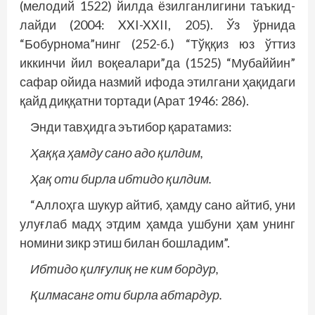
(мелодий 1522) йилда ёзилганлигини таъкид­
лайди (2004: XXI-XXII, 205). Ўз ўрнида
“Бобурнома”нинг (252-б.) “Тўққиз юз ўттиз
иккинчи йил воқеалари”да (1525) “Мубаййин”
сафар ойида назмий ифода этилгани ҳақидаги
қайд диққатни тортади (Арат 1946: 286).
Энди тавҳидга эътибор қаратамиз:
Ҳаққа ҳамду сано адо қилдим,
Ҳақ оти бирла ибтидо қилдим.
“Аллоҳга шукур айтиб, ҳамду сано айтиб, уни
улуғлаб мадҳ этдим ҳамда ушбуни ҳам унинг
номини зикр этиш билан бошладим”.
Ибтидо қилғулиқ не ким бордур,
Қилмасанг оти бирла абтардур.