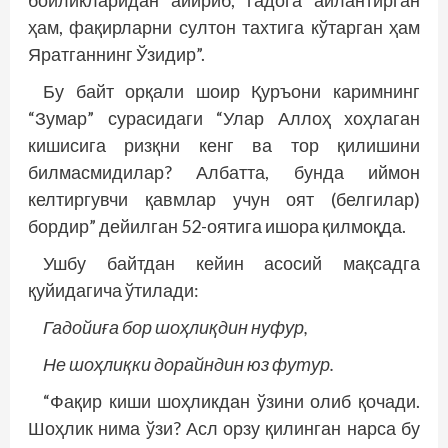
бойликларидан айириб, гадога айлантирган
ҳам, фақирларни султон тахтига кўтарган ҳам
Яратганнинг Ўзидир”.
Бу байт орқали шоир Қуръони каримнинг
“Зумар” сурасидаги “Улар Аллоҳ хоҳлаган
кишисига ризқни кенг ва тор қилишини
билмасмидилар? Албатта, бунда иймон
келтиргувчи қавмлар учун оят (белгилар)
бордир” дейилган 52-оятига ишора қилмоқда.
Ушбу байтдан кейин асосий мақсадга
қуйидагича ўтилади:
Гадойиға бор шоҳлиқдин нуфур,
Не шоҳлиқки дорайндин юз футур.
“Фақир киши шоҳликдан ўзини олиб қочади.
Шоҳлик нима ўзи? Асл орзу қилинган нарса бу