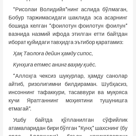
“Рисолаи Волидийя”нинг аслида бўлмаган,
Бобур таржимасидаги шаклида эса асарнинг
бошида келган “фоилотун фоилотун фоилун”
вазнида назмий ифода этилган етти байтдан
иборат қуйидаги тавҳидга эътибор қаратамиз:
Ҳақ Таолоға дейин ҳамду сипос,
Кунҳиға етмес анинг ваҳму қиёс.
“Аллоҳга чексиз шукурлар, ҳамду санолар
айтиб, ризолигимни билдираман. Шубҳасиз,
инсоннинг тафаккури, тасаввури ва муқояса
кучи Яратганнинг моҳиятини тушунишга
етмагай”.
Ушбу байтда қўлланилган сўфийлик
атамаларидан бири бўлган “Кунҳ” шахснинг (бу