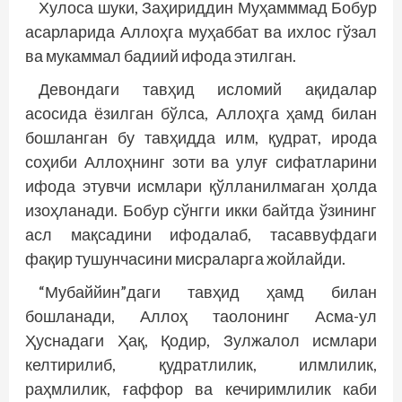
Хулоса шуки, Заҳириддин Муҳамммад Бобур
асарларида Аллоҳга муҳаббат ва ихлос гўзал
ва мукаммал бадиий ифода этилган.
Девондаги тавҳид исломий ақидалар
асосида ёзилган бўлса, Аллоҳга ҳамд билан
бошланган бу тавҳидда илм, қудрат, ирода
соҳиби Аллоҳнинг зоти ва улуғ сифатларини
ифода этувчи исмлари қўлланилмаган ҳолда
изоҳланади. Бобур сўнгги икки байтда ўзининг
асл мақсадини ифодалаб, тасаввуфдаги
фақир тушунчасини мисраларга жойлайди.
“Мубаййин”даги тавҳид ҳамд билан
бошланади, Аллоҳ таолонинг Асма-ул
Ҳуснадаги Ҳақ, Қодир, Зулжалол исмлари
келтирилиб, қудратлилик, илмлилик,
раҳмлилик, ғаффор ва кечиримлилик каби