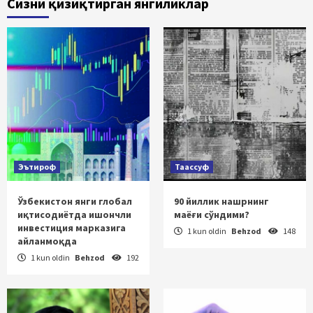
Сизни қизиқтирган янгиликлар
Эътироф
Таассуф
Ўзбекистон янги глобал
90 йиллик нашрнинг
иқтисодиётда ишончли
маёғи сўндими?
инвестиция марказига
1 kun oldin
Behzod
148
айланмоқда
1 kun oldin
Behzod
192