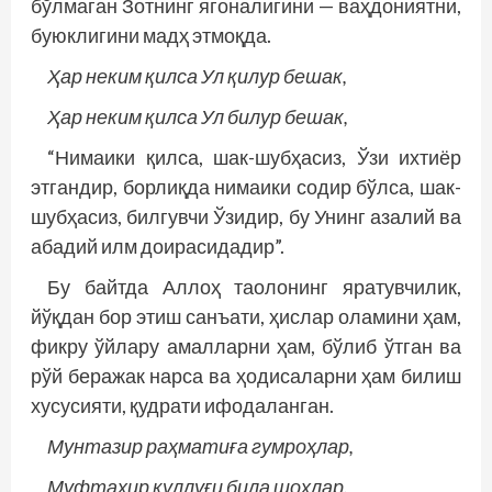
бўлмаган Зотнинг ягоналигини — ваҳдониятни,
буюклигини мадҳ этмоқда.
Ҳар неким қилса Ул қилур бешак,
Ҳар неким қилса Ул билур бешак,
“Нимаики қилса, шак-шубҳасиз, Ўзи ихтиёр
этгандир, борлиқда нимаики содир бўлса, шак-
шубҳасиз, билгувчи Ўзидир, бу Унинг азалий ва
абадий илм доирасидадир”.
Бу байтда Аллоҳ таолонинг яратувчилик,
йўқдан бор этиш санъати, ҳислар оламини ҳам,
фикру ўйлару амалларни ҳам, бўлиб ўтган ва
рўй беражак нарса ва ҳодисаларни ҳам билиш
хусусияти, қудрати ифодаланган.
Мунтазир раҳматиға гумроҳлар,
Муфтаҳир қуллуғи била шоҳлар.