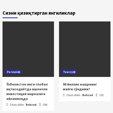
Сизни қизиқтирган янгиликлар
Эътироф
Таассуф
Ўзбекистон янги глобал
90 йиллик нашрнинг
иқтисодиётда ишончли
маёғи сўндими?
инвестиция марказига
2 kun oldin
Behzod
152
айланмоқда
2 kun oldin
Behzod
194