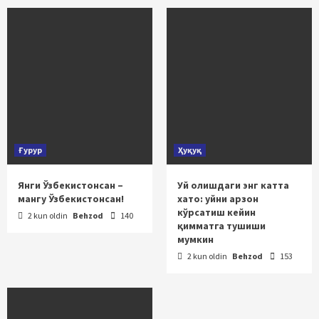
Ғурур
Ҳуқуқ
Янги Ўзбекистонсан –
Уй олишдаги энг катта
мангу Ўзбекистонсан!
хато: уйни арзон
кўрсатиш кейин
2 kun oldin
Behzod
140
қимматга тушиши
мумкин
2 kun oldin
Behzod
153