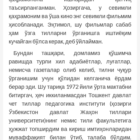
таъсирланганман. Ҳозиргача, у севимли
қаҳрамоним ва ўша кино энг севимли фильмим
ҳисобланади. Эҳтимол, шу фильмлар сабаб
ҳам ўзга тилларни ўрганишга иштиёқим
кучайган бўлса керак, деб ўйлайман.
Бундан ташқари, домламиз қўшимча
равишда турли хил адабиётлар, луғатлар,
немисча газеталар олиб келиб, тилни чуқур
ўрганишим учун қўлидан келганича ёрдам
берар эди. Шу тариқа 1972 йили ўрта мактабни
битиргач, ҳеч иккиланмасдан Тошкент давлат
чет тиллар педагогика институти (ҳозирги
Ўзбекистон давлат Жаҳон тиллари
университети)нинг немис тили факультетига
ҳужжат топширдим ва кириш имтиҳонларидан
муваффақият билан ўтиб, талаба бўлдим.