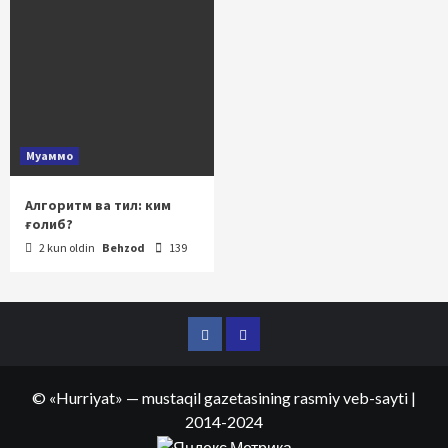
Муаммо
Алгоритм ва тил: ким
ғолиб?
2 kun oldin
Behzod
139
Facebook
Telegram
©
«Hurriyat»
— mustaqil gazetasining rasmiy veb-sayti
|
2014-2024