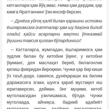
кетганлари ҳам йўқ эмас. Нима ҳам дердим, ҳар
кимга Яратганнинг ўзи инсоф берсин.
— Дунёга уйғоқ қалб билан қарашни истовчи
ёшларимизга (катталар ҳам шу баҳона билиб
олади) қайси асарларни вақтни ўтказмай
ўқишни тавсия қилган бўлардингиз?
— Катталарга, жумладан, ёшларимизга ҳам
зудлик билан бу китобни ўқинг, у китобни
ўқиманг, дея маслаҳат бериб, билағонлик
қилиш фикридан йироқман. Чунки ҳар бир киши
ўз таъб-диди, савияси, дунёқараши ва билим
даражасига эгаки, шунга қараб мустақил иш
юритаверсин, дейман. Энг муҳими, китоб
мутолаасидан узилишмаса, бўлди. Чунки
мутолаада, айниқса, бадиий адабиёт
мутолааси инсон қалбини юксалтиради,