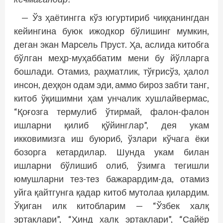
— Ўз ҳаётингга кўз югуртириб чиққанингдан
кейингина буюк ижодкор бўлишинг мумкин,
деган экан Марсель Пруст. Ҳа, аслида китобга
бўлган меҳр-муҳаббатим мени бу йўлларга
бошлади. Отамиз, раҳматлик, тўғрисўз, ҳалол
инсон, деҳқон одам эди, аммо бироз забти танг,
китоб ўқишимни ҳам унчалик хушлайвермас,
“Қоғозга термулиб ўтирмай, фалон-фалон
ишларни қилиб қўйинглар”, дея укам
икковимизга иш буюриб, ўзлари кўчага ёки
бозорга кетардилар. Шунда укам билан
ишларни бўлишиб олиб, ўзимга тегишли
юмушларни тез-тез бажарардим-да, отамиз
уйга қайтгунга қадар китоб мутолаа қилардим.
Ўқиган илк китобларим — “Ўзбек халқ
эртаклари”, “Ҳинд халқ эртаклари”, “Сайёр