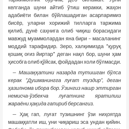
келганда шуни айтиб ўтиш керакки, жаҳон
адабиёти билан бўйлашадиган асарларимиз
бисёр, уларни хорижий тилларга таржима
қилиб, дунё саҳнига олиб чиқиш борасидаги
мавжуд муаммолардан яна бири – масаланинг
моддий тарафидир. Зеро, халқимизда “қуруқ
қошиқ оғиз йиртар” деган нақл бор, шуни ҳам
ҳисобга олиб қўйсак, фойдадан холи бўлмасди.
— Машаққатини назарда тутишган бўлса
керак “Душманингга луғат туздир”, деган
ҳазилнома ибора бор. Ўзингиз нашр эттирган
немисча-ўзбекча луғатнинг яратилиш
жараёни ҳақида гапириб берсангиз.
— Ҳақ гап, луғат тузишнинг ўзи ниҳоятда
машаққатли иш, уни чиқариш эса ундан қийин.