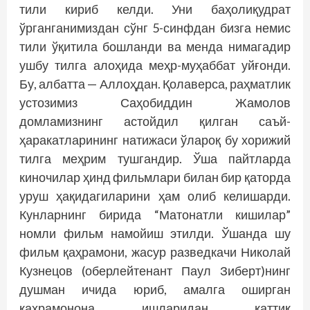
тили кириб келди. Уни баҳолиқудрат
ўрганганимиздан сўнг 5-синфдан бизга немис
тили ўқитила бошланди ва менда нимагадир
ушбу тилга алоҳида меҳр-муҳаббат уйғонди.
Бу, албатта — Аллоҳдан. Қолаверса, раҳматлик
устозимиз Саҳобиддин Жамолов
домламизнинг астойдил қилган саъй-
ҳаракатларининг натижаси ўлароқ бу хорижий
тилга меҳрим тушгандир. Ўша пайтларда
киночилар ҳинд фильмлари билан бир қаторда
уруш ҳақидагиларини ҳам олиб келишарди.
Кунларнинг бирида “Матонатли кишилар”
номли фильм намойиш этилди. Ўшанда шу
фильм қаҳрамони, жасур разведкачи Николай
Кузнецов (оберлейтенант Паул Зиберт)нинг
душман ичида юриб, амалга оширган
қаҳрамонона ишларидан қаттиқ