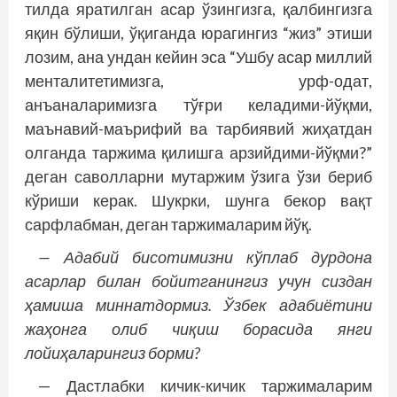
тилда яратилган асар ўзингизга, қалбингизга
яқин бўлиши, ўқиганда юрагингиз “жиз” этиши
лозим, ана ундан кейин эса “Ушбу асар миллий
менталитетимизга, урф-одат,
анъаналаримизга тўғри келадими-йўқми,
маънавий-маърифий ва тарбиявий жиҳатдан
олганда таржима қилишга арзийдими-йўқми?”
деган саволларни мутаржим ўзига ўзи бериб
кўриши керак. Шукр­­ки, шунга бекор вақт
сарфлабман, деган таржималарим йўқ.
— Адабий бисотимизни кўплаб дурдона
асарлар билан бойитганингиз учун сиздан
ҳамиша миннатдормиз. Ўзбек адабиётини
жаҳонга олиб чиқиш борасида янги
лойиҳаларингиз борми?
— Дастлабки кичик-кичик таржималарим