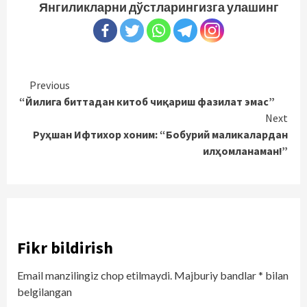
Янгиликларни дўстларингизга улашинг
Continue
Previous
“Йилига биттадан китоб чиқариш фазилат эмас”
Reading
Next
Руҳшан Ифтихор хоним: “Бобурий маликалардан
илҳомланаман!”
Fikr bildirish
Email manzilingiz chop etilmaydi.
Majburiy bandlar
*
bilan
belgilangan