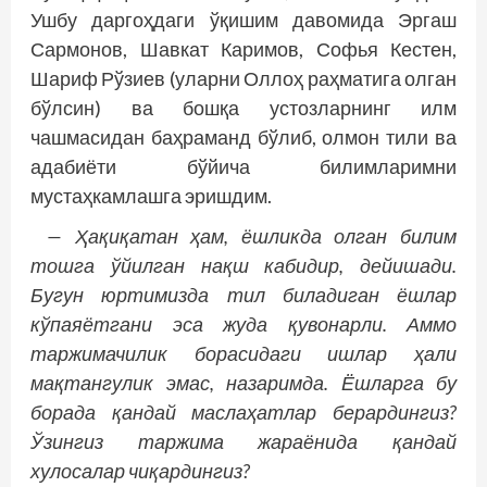
Ушбу даргоҳдаги ўқишим давомида Эргаш
Сармонов, Шавкат Каримов, Софья Кестен,
Шариф Рўзиев (уларни Оллоҳ раҳматига олган
бўлсин) ва бош­­қа устозларнинг илм
чашмасидан баҳраманд бўлиб, олмон тили ва
адабиёти бўйича билимларимни
мустаҳкамлашга эришдим.
— Ҳақиқатан ҳам, ёшликда олган билим
тош­­га ўйилган нақш кабидир, дейишади.
Бугун юртимизда тил биладиган ёшлар
кўпая­ётгани эса жуда қувонарли. Аммо
таржимачилик борасидаги ишлар ҳали
мақтангулик эмас, назаримда. Ёшларга бу
борада қандай маслаҳатлар берардингиз?
Ўзингиз таржима жараёнида қандай
хулосалар чиқардингиз?