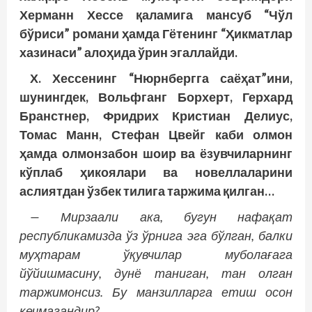
Херманн Хессе қаламига мансуб “Чўл
бўриси” романи ҳамда Гётенинг “Ҳикматлар
хазинаси” алоҳида ўрин эгаллайди.
Х. Хессенинг “Нюрнбергга саё­ҳат”ини,
шунингдек, Вольфганг Борхерт, Герхард
Бранстнер, Фридрих Кристиан Делиус,
Томас Манн, Стефан Цвейг каби олмон
ҳамда олмонзабон шоир ва ёзувчиларнинг
кўп­лаб ҳикоялари ва новеллаларини
аслиятдан ўзбек тилига таржима қилган…
— Мирзаали ака, бугун нафақат
республикамизда ўз ўрнига эга бўлган, балки
муҳтарам ўқувчилар муболағага
йўйишмасину, дунё таниган, тан олган
таржимонсиз. Бу манзилларга етиш осон
кечмагандир?