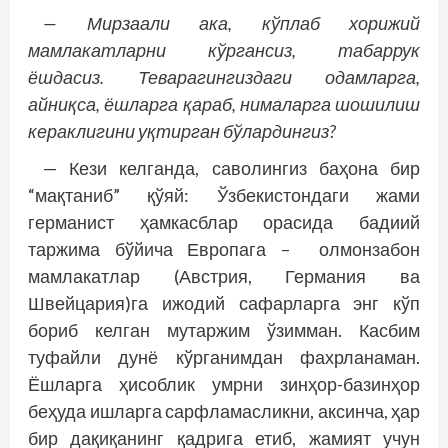
— Мирзаали ака, кўплаб хорижий
мамлакатларни кўргансиз, табаррук
ёшдасиз. Теварагингиздаги одамларга,
айниқса, ёшларга қараб, нималарга шошилиш
кераклигини уқтирган бўлардингиз?
— Кези келганда, саволингиз баҳона бир
“мақтаниб” қўяй: Ўзбекистондаги жами
германист ҳамкасблар орасида бадиий
таржима бўйича Европага – олмонзабон
мамлакатлар (Австрия, Германия ва
Швейцария)га ижодий сафарларга энг кўп
бориб келган мутаржим ўзимман. Касбим
туфайли дунё кўрганимдан фахрланаман.
Ёшларга ҳисоблик умрни зинҳор-базинҳор
беҳуда ишларга сарфламасликни, аксинча, ҳар
бир дақиқанинг қадрига етиб, жамият учун