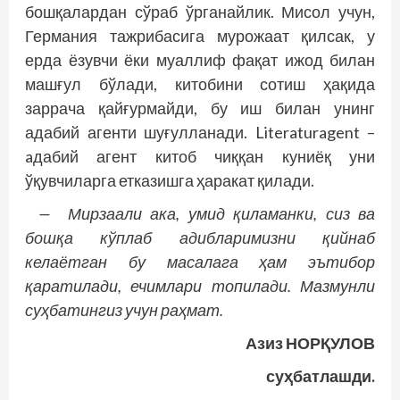
бошқалардан сўраб ўрганайлик. Мисол учун,
Германия тажрибасига мурожаат қилсак, у
ерда ёзувчи ёки муаллиф фақат ижод билан
машғул бўлади, китобини сотиш ҳақида
заррача қайғурмайди, бу иш билан унинг
адабий агенти шуғулланади. Literaturagent –
aдабий агент китоб чиққан куниёқ уни
ўқувчиларга етказишга ҳаракат қилади.
— Мирзаали ака, умид қиламанки, сиз ва
бошқа кўплаб адибларимизни қийнаб
келаётган бу масалага ҳам эътибор
қаратилади, ечимлари топилади. Мазмунли
суҳбатингиз учун раҳмат.
Азиз НОРҚУЛОВ
суҳбатлашди.