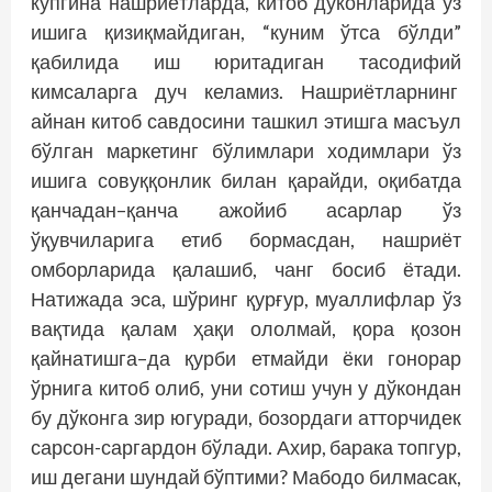
кўпгина нашриётларда, китоб дўконларида ўз
ишига қизиқмайдиган, “куним ўтса бўлди”
қабилида иш юритадиган тасодифий
кимсаларга дуч келамиз. Нашриётларнинг
айнан китоб савдосини ташкил этишга масъул
бўлган маркетинг бўлимлари ходимлари ўз
ишига совуққонлик билан қарайди, оқибатда
қанчадан–қанча ажойиб асарлар ўз
ўқувчиларига етиб бормасдан, нашриёт
омборларида қалашиб, чанг босиб ётади.
Натижада эса, шўринг қурғур, муаллифлар ўз
вақтида қалам ҳақи ололмай, қора қозон
қайнатишга–да қурби етмайди ёки гонорар
ўрнига китоб олиб, уни сотиш учун у дўкондан
бу дўконга зир югуради, бозордаги атторчидек
сарсон-саргардон бўлади. Ахир, барака топгур,
иш дегани шундай бўптими? Мабодо билмасак,