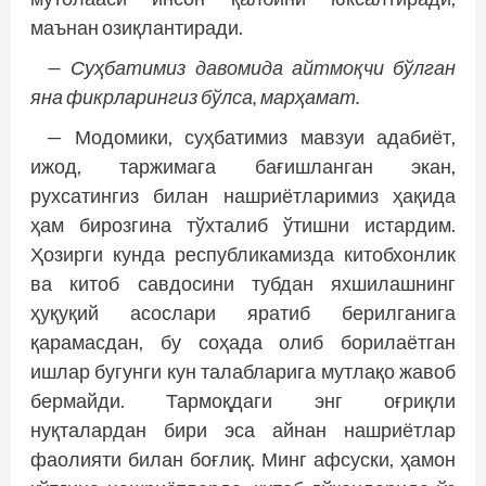
маънан озиқлантиради.
— Суҳбатимиз давомида айтмоқчи бўлган
яна фикрларингиз бўлса, марҳамат.
— Модомики, суҳбатимиз мавзуи адабиёт,
ижод, таржимага бағишланган экан,
рухсатингиз билан нашриётларимиз ҳақида
ҳам бирозгина тўхталиб ўтишни истардим.
Ҳозирги кунда республикамизда китобхонлик
ва китоб савдосини тубдан яхшилашнинг
ҳуқуқий асослари яратиб берилганига
қарамасдан, бу соҳада олиб борилаётган
ишлар бугунги кун талабларига мутлақо жавоб
бермайди. Тармоқдаги энг оғриқли
нуқталардан бири эса айнан нашриётлар
фаолияти билан боғлиқ. Минг афсуски, ҳамон