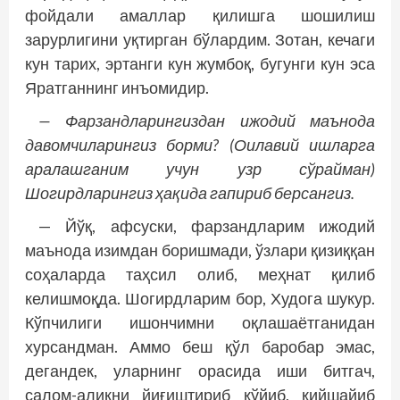
фойдали амаллар қилишга шошилиш
зарурлигини уқтирган бўлардим. Зотан, кечаги
кун тарих, эртанги кун жумбоқ, бугунги кун эса
Яратганнинг инъомидир.
— Фарзандларингиздан ижодий маънода
давомчиларингиз борми? (Оилавий ишларга
аралашганим учун узр сўрайман)
Шогирдларингиз ҳақида гапириб берсангиз.
— Йўқ, афсуски, фарзандларим ижодий
маънода изимдан боришмади, ўзлари қизиққан
соҳаларда таҳсил олиб, меҳнат қилиб
келишмоқда. Шогирдларим бор, Худога шукур.
Кўпчилиги ишончимни оқлашаётганидан
хурсанд­ман. Аммо беш қўл баробар эмас,
дегандек, уларнинг орасида иши битгач,
салом-аликни йиғиштириб қўйиб, қийшайиб