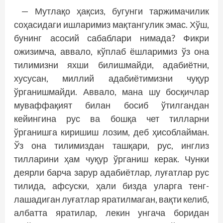
— Мутлақо ҳақсиз, бугунги таржимачилик
соҳасидаги ишларимиз мақтангулик эмас. Хўш,
бунинг асосий сабаблари нимада? Фикри
ожизимча, аввало, кўплаб ёшларимиз ўз она
тилимизни яхши билишмайди, адабиётни,
хусусан, миллий адабиётимизни чуқур
ўрганишмайди. Аввало, мана шу босқичлар
муваффақият билан босиб ўтилгандан
кейингина рус ва бошқа чет тилларни
ўрганишга киришиш лозим, деб ҳисоблайман.
Ўз она тилимиздан ташқари, рус, инглиз
тилларини ҳам чуқур ўрганиш керак. Чунки
деярли барча зарур адабиётлар, луғатлар рус
тилида, афсуски, ҳали бизда уларга тенг­
лашадиган луғатлар яратилмаган, вақти келиб,
албатта яратилар, лекин унгача боридан