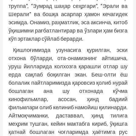
труппа”, “Зумрад шаҳар сеҳргари”, “Эрали ва
Шерали” ва бошқа асарлар ҳамон кечагидек
эсимда. Онамиз, раҳматлик, эса аксинча, китоб
ўқишимни рағбатлантирар ва ўзлари ҳам бизга
кўп эртаклар сўйлаб берарди.
Қишлоғимизда узунасига қурилган, эски
отхона бўларди, ота-онамизнинг айтишича,
уруш йилларида колхозга қарашли отлар шу
ерда сақлаб боқилган экан. Беш-олти ёш
болалик пайтларимизда қаровсиз қолиб нурай
бошлаган ана шу отхонада кўчма
кинофильмлар, асосан, ҳинд бадиий
фильмлари олиб келиниб намойиш қилинарди.
Айт­моқчиманки, даставвал, ҳинд тилига
меҳрим тушган, кейин мактабга кириб, ўқишга
қатнай бошлаган чоғларимда ҳаётимга рус