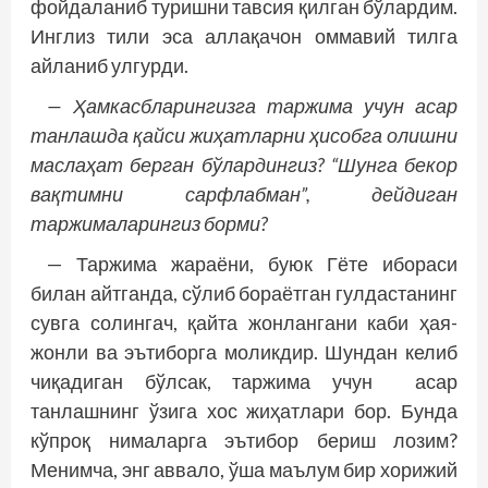
фойдаланиб туришни тавсия қилган бўлардим.
Инглиз тили эса аллақачон оммавий тилга
айланиб улгурди.
— Ҳамкасбларингизга таржима учун асар
танлашда қайси жиҳатларни ҳисобга олишни
маслаҳат берган бўлардингиз? “Шунга бекор
вақтимни сарфлабман”, дейдиган
таржималарингиз борми?
— Таржима жараёни, буюк Гёте ибораси
билан айтганда, сўлиб бораётган гулдастанинг
сувга солингач, қайта жонлангани каби ҳая­
жонли ва эътиборга моликдир. Шундан келиб
чиқадиган бўлсак, таржима учун асар
танлашнинг ўзига хос жиҳатлари бор. Бунда
кўпроқ нималарга эътибор бериш лозим?
Менимча, энг аввало, ўша маълум бир хорижий