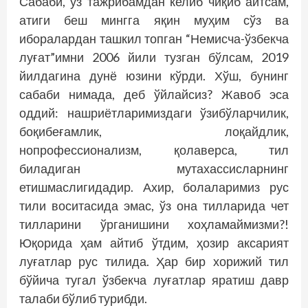
Сабаби, ўз тажрибамдан келиб чиқиб айтсам,
атиги беш мингга яқин муҳим сўз ва
иборалардан ташкил топган “Немисча-ўзбекча
луғат”имни 2006 йили тузган бўлсам, 2019
йилдагина дунё юзини кўрди. Хўш, бунинг
сабаби нимада, деб ўйлайсиз? Жавоб эса
оддий: нашриётларимиздаги ўзибўларчилик,
боқибеғамлик, лоқайдлик,
нопрофессионализм, қолаверса, тил
биладиган мутахассисларнинг
етишмаслигидадир. Ахир, болаларимиз рус
тили воситасида эмас, ўз она тилларида чет
тилларини ўрганишини хоҳламаймизми?!
Юқорида ҳам айтиб ўтдим, ҳозир аксарият
луғатлар рус тилида. Ҳар бир хорижий тил
бўйича тугал ўзбекча луғатлар яратиш давр
талаби бўлиб турибди.