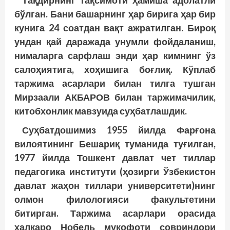
Тақдирнинг тақсимоти ҳамиша адолатли
бўлган. Бани башарнинг ҳар бирига ҳар бир
кунига 24 соатдан вақт ажратилган. Бироқ
ундан қай даражада унумли фойдаланиш,
нималарга сарфлаш энди ҳар кимнинг ўз
салоҳиятига, хоҳишига боғлиқ. Кўплаб
таржима асарлари билан тилга тушган
Мирзаали АКБАРОВ билан таржимачилик,
китобхонлик мав­зуида суҳбатлашдик.
Суҳбатдошимиз 1955 йилда Фарғона
вилоятининг Бешариқ туманида туғилган,
1977 йилда Тошкент давлат чет тиллар
педагогика инс­титути (ҳозирги Ўзбекистон
давлат жаҳон тиллари университети)нинг
олмон филологияси факультетини
битирган. Таржима асарлари орасида
халқаро Нобель мукофоти сов­риндори