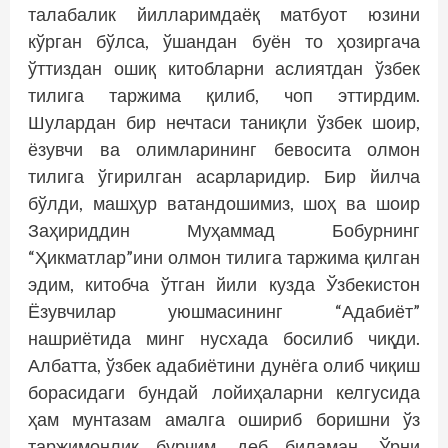
талабалик йилларимдаёқ матбуот юзини
кўрган бўлса, ўшандан буён то ҳозиргача
ўттиздан ошиқ китобларни аслиятдан ўзбек
тилига таржима қилиб, чоп эттирдим.
Шулардан бир нечтаси таниқли ўзбек шоир,
ёзувчи ва олимларининг бевосита олмон
тилига ўгирилган асарларидир. Бир йилча
бўлди, машҳур ватандошимиз, шоҳ ва шоир
Заҳириддин Муҳаммад Бобурнинг
“Ҳикматлар”ини олмон тилига таржима қилган
эдим, китобча ўтган йили кузда Ўзбекистон
Ёзувчилар уюшмасининг “Адабиёт”
нашриётида минг нусхада босилиб чиқди.
Албатта, ўзбек адабиётини дунёга олиб чиқиш
борасидаги бундай лойиҳаларни келгусида
ҳам мунтазам амалга ошириб боришни ўз
таржимонлик бурчим, деб биламан. Ўрни