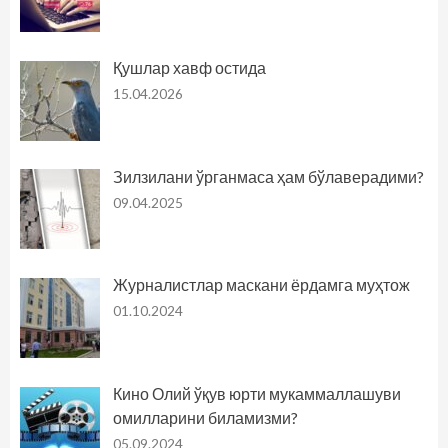
Қушлар хавф остида
15.04.2026
Зилзилани ўрганмаса ҳам бўлаверадими?
09.04.2025
Журналистлар маскани ёрдамга муҳтож
01.10.2024
Кино Олий ўқув юрти мукаммаллашуви
омилларини биламизми?
05.09.2024