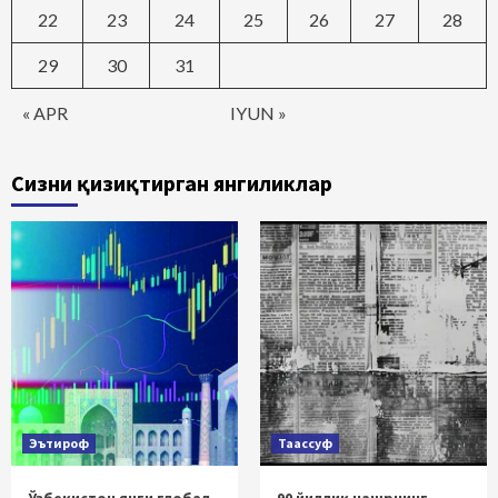
22
23
24
25
26
27
28
29
30
31
« APR
IYUN »
Сизни қизиқтирган янгиликлар
Эътироф
Таассуф
Ўзбекистон янги глобал
90 йиллик нашрнинг