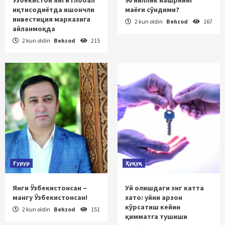
иқтисодиётда ишончли
маёғи сўндими?
инвестиция марказига
2 kun oldin
Behzod
167
айланмоқда
2 kun oldin
Behzod
215
Ғурур
Ҳуқуқ
Янги Ўзбекистонсан –
Уй олишдаги энг катта
мангу Ўзбекистонсан!
хато: уйни арзон
кўрсатиш кейин
2 kun oldin
Behzod
151
қимматга тушиши