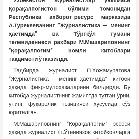
Ўзбекистон Журналистлар уюшмаси
Қорақалпоғис­тон бўлими томонидан
Республика ахборот-ресурс марказида
А.Турекееванинг “Журналис­тика — менинг
ҳаё­тимда” ва Тўрткўл тумани
телевидениеси раҳбари М.Машариповнинг
“Қорақалпоғим” номли китоблари
тақдимоти ўтказилди.
Тадбирда журналист П.Хожамуратова
“Журналистика — менинг ҳаётимда” китоби
ҳақида фикр-мулоҳазаларини билдирди. Бу
китобда журналистнинг жамиятда тутган ўрни,
унинг фуқаролик позицияси хусусида сўз
юритилган.
М.Машариповнинг “Қорақалпоғим” эссеси
ҳақида журналист Ж.Ўтениязов китобхонларга