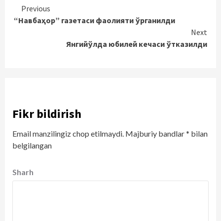
Continue
Previous
“Навбаҳор” газетаси фаолияти ўрганилди
Reading
Next
Янгийўлда юбилей кечаси ўтказилди
Fikr bildirish
Email manzilingiz chop etilmaydi.
Majburiy bandlar
*
bilan
belgilangan
Sharh