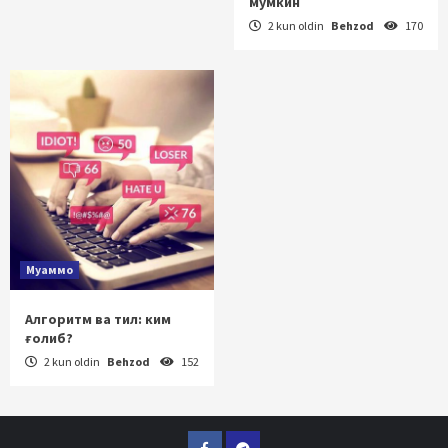
мумкин
2 kun oldin
Behzod
170
Муаммо
Алгоритм ва тил: ким
ғолиб?
2 kun oldin
Behzod
152
Facebook
Telegram