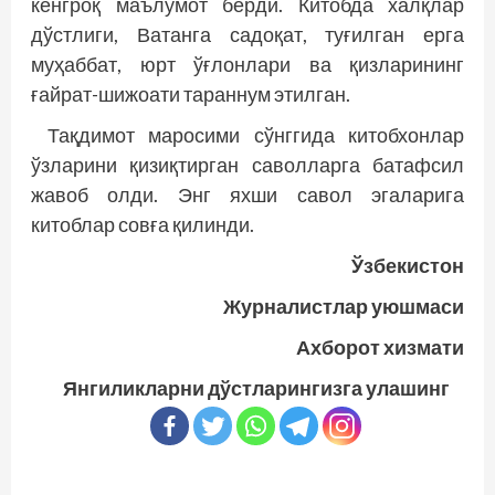
кенгроқ маълумот берди. Китобда халқлар
дўстлиги, Ватанга садоқат, туғилган ерга
муҳаббат, юрт ўғлонлари ва қизларининг
ғайрат-шижоати тараннум этилган.
Тақдимот маросими сўнггида китобхонлар
ўзларини қизиқтирган саволларга батафсил
жавоб олди. Энг яхши савол эгаларига
китоблар совға қилинди.
Ўзбекистон
Журналистлар уюшмаси
Ахборот хизмати
Янгиликларни дўстларингизга улашинг