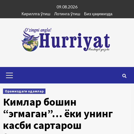
Skip
09.08.2026
to
Кириллга ўтиш
Лотинга ўтиш
Биз ҳақимизда
content
Primary
Menu
Орамиздаги одамлар
Кимлар бошин
“эгмаган”… ёки унинг
касби сартарош