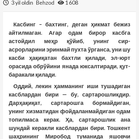
3 yil oldin
Behzod
1 608
Касбинг – бахтинг, деган ҳикмат бежиз
айтилмаган. Агар одам бирор касбга
астойдил меҳр қўйиб, унинг сир-
асрорларини эринмай пухта ўрганса, уни шу
касби ҳақиқатан бахтли қилади, эл-юрт
орасида обрўйини янада юксалтиради, қут-
баракали қилади.
Оддий, лекин ҳамманинг иши тушадиган
касблардан бири — бу, сартарошликдир.
Дарҳақиқат, сартарошга бормайдиган,
унинг хизматидан фойдаланмайдиган одам
топилмаса керак. Ҳа, сартарошлик ана
шундай керакли касблардан бири. Тошкент
шаҳрининг Миробод туманида яшовчи