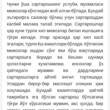
Чунки ўша сартарошнинг услуби, муомаласи
мижозлар кўнглидан жой олган бўлади. Бундай
эътирофга сазовор бўлиш учун сартарошдан
касбий малака талаб этилади. Сартарошлар
ҳар куни турли хил мижозлар билан ишлашига
тўғри келади. Улар орасида ҳар хил касб
эгалари, турли ёш вакиллари бўлади. Кўпчилик
мижозлар ишдан сўнг ёки бўш вақтларида
сартарошга боради ва баъзан шунақа
ҳолатларни кузатамизки, инсонлар ўз
ҳаётидаги муаммо ва дардларини
сартарошларга айтиб енгил тортишади.
Улардан бирор-бир маслаҳат олишни ҳам
хоҳлашади. Бундай вазиятларда ҳаётий
тажрибага эга бўлган сартарош бўлсагина
тўғри йўл кўрсатиши мумкин, акс ҳолда, бир