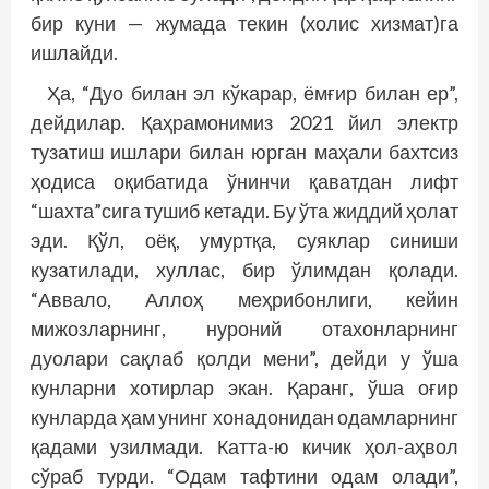
бир куни — жумада текин (холис хизмат)га
ишлайди.
Ҳа, “Дуо билан эл кўкарар, ёмғир билан ер”,
дейдилар. Қаҳрамонимиз 2021 йил электр
тузатиш ишлари билан юрган маҳали бахтсиз
ҳодиса оқибатида ўнинчи қаватдан лифт
“шахта”сига тушиб кетади. Бу ўта жиддий ҳолат
эди. Қўл, оёқ, умуртқа, суяклар синиши
кузатилади, хуллас, бир ўлимдан қолади.
“Аввало, Аллоҳ меҳрибонлиги, кейин
мижозларнинг, нуроний отахонларнинг
дуолари сақлаб қолди мени”, дейди у ўша
кунларни хотирлар экан. Қаранг, ўша оғир
кунларда ҳам унинг хонадонидан одамларнинг
қадами узилмади. Катта-ю кичик ҳол-аҳвол
сўраб турди. “Одам тафтини одам олади”,