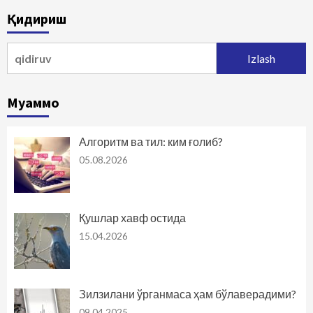
Қидириш
Qidirshish:
Муаммо
Алгоритм ва тил: ким ғолиб?
05.08.2026
Қушлар хавф остида
15.04.2026
Зилзилани ўрганмаса ҳам бўлаверадими?
09.04.2025