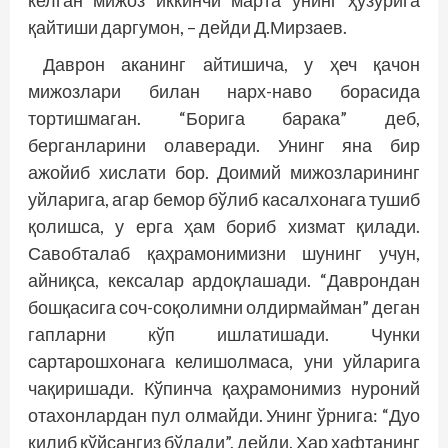
келган мижоз иккинчи марта унинг ҳузурига
қайтиши даргумон, – дейди Д.Мирзаев.
Даврон аканинг айтишича, у ҳеч қачон
мижозлари билан нарх-наво борасида
тортишмаган. “Борига барака” деб,
берганларини олаверади. Унинг яна бир
ажойиб хислати бор. Доимий мижозларининг
уйларига, агар бемор бўлиб касалхонага тушиб
қолишса, у ерга ҳам бориб хизмат қилади.
Савобталаб қаҳрамонимизни шунинг учун,
айниқса, кексалар ардоқлашади. “Даврондан
бошқасига соч-соқолимни олдирмайман” деган
гапларни кўп ишлатишади. Чунки
сартарошхонага келишолмаса, уни уйларига
чақиришади. Кўпинча қаҳрамонимиз нуроний
отахонлардан пул олмайди. Унинг ўрнига: “Дуо
қилиб қўйсангиз бўлади”, дейди. Ҳар ҳафтанинг