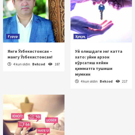
Ғурур
Ҳуқуқ
Янги Ўзбекистонсан –
Уй олишдаги энг катта
мангу Ўзбекистонсан!
хато: уйни арзон
кўрсатиш кейин
4 kun oldin
Behzod
187
қимматга тушиши
мумкин
4 kun oldin
Behzod
217