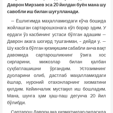
Даврон Мирзаев эса 20 йилдан буён мана шу
савобли иш билан шуғулланади.
— Ёшлигимда маҳалламиздаги кўча бошида
жойлашган сартарошхонага кўп борар эдим. У
ердаги ўз касбининг устаси бўлган адашим —
Даврон акага шогирд тушганман, – дейди у. —
Шу касбга бўлган қизиқишим сабабли анча вақт
давомида сартарошликнинг ўзига хос
сирларини, мижозлар билан қалбан
суҳбатлашишни ўргандим. Устозимнинг
дуоларини олиб, дастлаб маҳалламиздаги
ёшлар, нуроний отахонларнинг хизматини
қилдим. Кейинчалик мустақил иш бошладим.
Мана, шунга ҳам ҳаш-паш дегунча 20 йил
бўлибди.
Сартарош Даврон ака хизматчилар оиласида