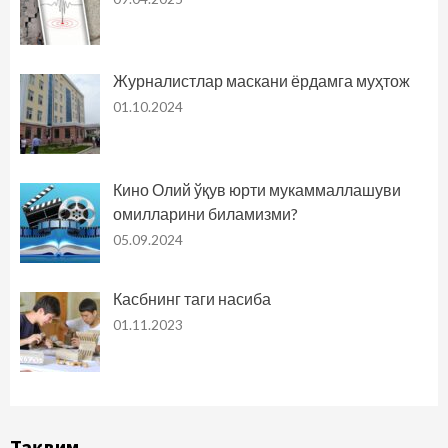
Журналистлар маскани ёрдамга муҳтож
01.10.2024
Кино Олий ўқув юрти мукаммаллашуви
омилларини биламизми?
05.09.2024
Касбнинг таги насиба
01.11.2023
Тақвим