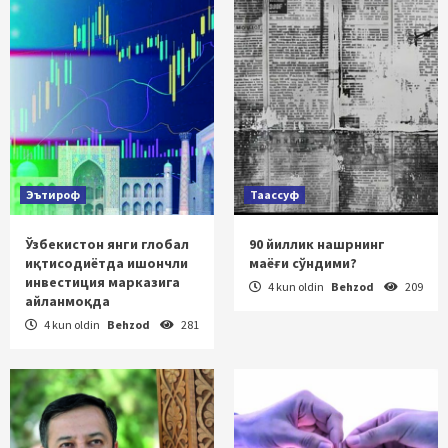
Эътироф
Таассуф
Ўзбекистон янги глобал
90 йиллик нашрнинг
иқтисодиётда ишончли
маёғи сўндими?
инвестиция марказига
4 kun oldin
Behzod
209
айланмоқда
4 kun oldin
Behzod
281