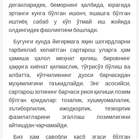
деганларидек, беморнинг қалбида, юрагида
эртанги кунга бўлган ишонч, яшашга бўлган
иштиёқ сабаб у кўп ўтмай иш жойида
олдингидек фаолиятини бошлади.
Бугунги кунда йигирмага яқин шогирдларни
тарбиялаб келаётган сартарош уларга ҳам
ҳамиша ҳалол меҳнат қилиш, бировнинг
ҳаққига хиёнат қилмаслик, тўғрисўз бўлиш ва
албатта, кўпчиликнинг дуоси барчасидан
муҳимлигини таъкидлайди. Энг асосийси,
сартарош зотининг барчаси риоя қилиши лозим
бўлган қоидалар: тозалик, хушмуомалалик,
эътиборлилик, ижодкорлик, тезкорлик
фазилатларини эгаллаш лозимлигини
айтишдан чарчамайди.
Биз ҳам савобли касб эгаси бўлган