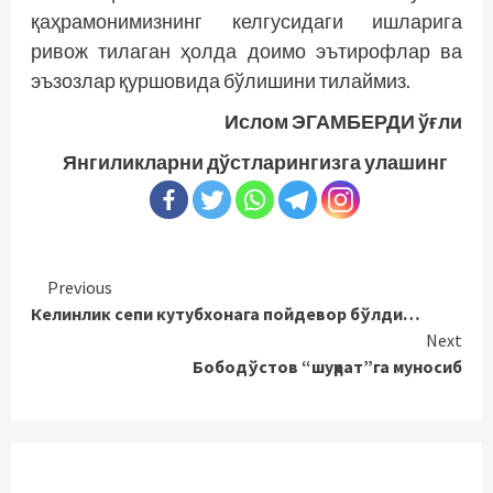
қаҳрамонимизнинг келгусидаги ишларига
ривож тилаган ҳолда доимо эътирофлар ва
эъзозлар қуршовида бўлишини тилаймиз.
Ислом ЭГАМБЕРДИ ўғли
Янгиликларни дўстларингизга улашинг
Continue
Previous
Келинлик сепи кутубхонага пойдевор бўлди…
Reading
Next
Бободўстов “шуҳрат”га муносиб