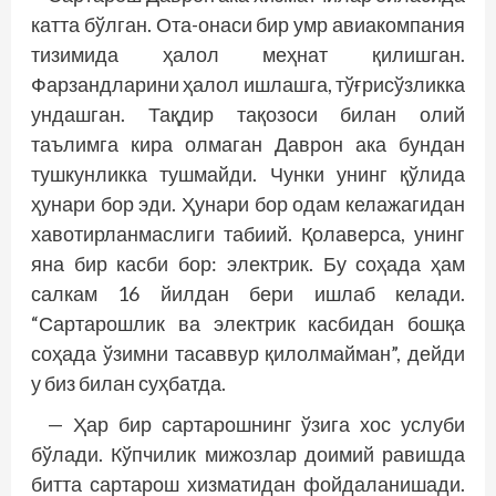
катта бўлган. Ота-онаси бир умр авиакомпания
тизимида ҳалол меҳнат қилишган.
Фарзандларини ҳалол ишлашга, тўғрисўзликка
ундашган. Тақдир тақозоси билан олий
таълимга кира олмаган Даврон ака бундан
тушкунликка тушмайди. Чунки унинг қўлида
ҳунари бор эди. Ҳунари бор одам келажагидан
хавотирланмаслиги табиий. Қолаверса, унинг
яна бир касби бор: электрик. Бу соҳада ҳам
салкам 16 йилдан бери ишлаб келади.
“Сартарошлик ва электрик касбидан бошқа
соҳада ўзимни тасаввур қилолмайман”, дейди
у биз билан суҳбатда.
— Ҳар бир сартарошнинг ўзига хос услуби
бўлади. Кўпчилик мижозлар доимий равишда
битта сартарош хизматидан фойдаланишади.