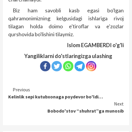
Biz ham savobli kasb egasi bo'lgan
qahramonimizning kelgusidagi ishlariga rivoj
tilagan holda doimo e'tiroflar va e'zozlar
qurshovida bo'lishini tilaymiz.
Islom EGAMBERDI o'g'li
Yangiliklarni do'stlaringizga ulashing
Continue
Previous
Kelinlik sepi kutubxonaga poydevor bo'ldi…
Reading
Next
Bobodo'stov “shuhrat”ga munosib