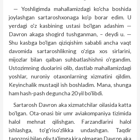
— Yoshligimda mahallamizdagi ko'cha boshida
joylashgan sartaroshxonaga ko'p borar edim. U
yerdagi o'z kasbining ustasi bo'lgan adashim —
Davron akaga shogird tushganman, – deydi u. —
Shu kasbga bo'lgan qiziqishim sababli ancha vaqt
davomida sartaroshlikning o'ziga xos sirlarini,
mijozlar bilan qalban suhbatlashishni o'rgandim.
Ustozimning duolarini olib, dastlab mahallamizdagi
yoshlar, nuroniy otaxonlarning xizmatini qildim.
Keyinchalik mustaqil ish boshladim. Mana, shunga
ham hash-pash deguncha 20 yil bo'libdi.
Sartarosh Davron aka xizmatchilar oilasida katta
bo'lgan. Ota-onasi bir umr aviakompaniya tizimida
halol mehnat qilishgan. Farzandlarini halol
ishlashga, to'g'riso'zlikka undashgan. Taqdir
taqozosi bilan oliy ta'limga kira olmagan Davron aka