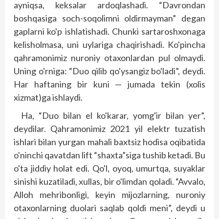
ayniqsa, keksalar ardoqlashadi. “Davrondan
boshqasiga soch-soqolimni oldirmayman” degan
gaplarni ko'p ishlatishadi. Chunki sartaroshxonaga
kelisholmasa, uni uylariga chaqirishadi. Ko'pincha
qahramonimiz nuroniy otaxonlardan pul olmaydi.
Uning o'rniga: “Duo qilib qo'ysangiz bo'ladi”, deydi.
Har haftaning bir kuni — jumada tekin (xolis
xizmat)ga ishlaydi.
Ha, “Duo bilan el ko'karar, yomg'ir bilan yer”,
deydilar. Qahramonimiz 2021 yil elektr tuzatish
ishlari bilan yurgan mahali baxtsiz hodisa oqibatida
o'ninchi qavatdan lift “shaxta”siga tushib ketadi. Bu
o'ta jiddiy holat edi. Qo'l, oyoq, umurtqa, suyaklar
sinishi kuzatiladi, xullas, bir o'limdan qoladi. “Avvalo,
Alloh mehribonligi, keyin mijozlarning, nuroniy
otaxonlarning duolari saqlab qoldi meni”, deydi u