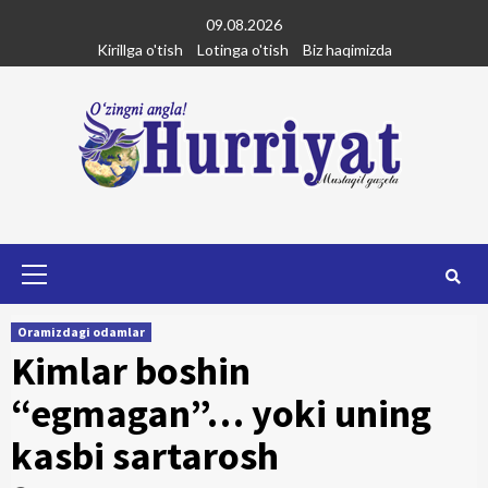
Skip
09.08.2026
to
Kirillga o'tish
Lotinga o'tish
Biz haqimizda
content
Primary
Menu
Oramizdagi odamlar
Kimlar boshin
“egmagan”… yoki uning
kasbi sartarosh