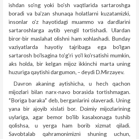
ishdan so'ng yoki bo'sh vaqtlarida sartaroshga
boradi va ba'zan shunaqa holatlarni kuzatamizki,
insonlar o'z hayotidagi muammo va dardlarini
sartaroshlarga aytib yengil tortishadi. Ulardan
biror-bir maslahat olishni ham xohlashadi. Bunday
vaziyatlarda hayotiy tajribaga ega bo'lgan
sartarosh bo'lsagina to'g'ri yo'l ko'rsatishi mumkin,
aks holda, bir kelgan mijoz ikkinchi marta uning
huzuriga qaytishi dargumon, – deydi D.Mirzayev.
Davron akaning aytishicha, u hech qachon
mijozlari bilan narx-navo borasida tortishmagan.
“Boriga baraka” deb, berganlarini olaveradi. Uning
yana bir ajoyib xislati bor. Doimiy mijozlarining
uylariga, agar bemor bo'lib kasalxonaga tushib
qolishsa, u yerga ham borib xizmat qiladi.
Savobtalab qahramonimizni shuning uchun,