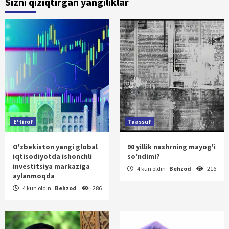
Sizni qiziqtirgan yangiliklar
E'tirof
Taassuf
O'zbekiston yangi global
90 yillik nashrning mayog'i
iqtisodiyotda ishonchli
so'ndimi?
investitsiya markaziga
4 kun oldin
Behzod
216
aylanmoqda
4 kun oldin
Behzod
286