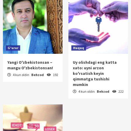
G'urur
Huquq
Yangi O'zbekistonsan –
Uy olishdagi eng katta
mangu O'zbekistonsan!
xato: uyni arzon
ko'rsatish keyin
4 kun oldin
Behzod
192
qimmatga tushishi
mumkin
4 kun oldin
Behzod
222