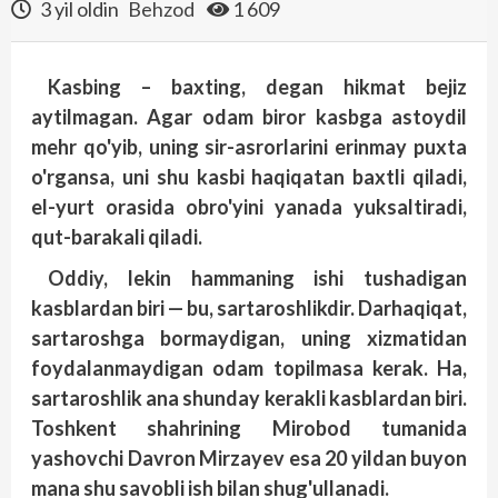
3 yil oldin
Behzod
1 609
Kasbing – baxting, degan hikmat bejiz
aytilmagan. Agar odam biror kasbga astoydil
mehr qo'yib, uning sir-asrorlarini erinmay puxta
o'rgansa, uni shu kasbi haqiqatan baxtli qiladi,
el-yurt orasida obro'yini yanada yuksaltiradi,
qut-barakali qiladi.
Oddiy, lekin hammaning ishi tushadigan
kasblardan biri — bu, sartaroshlikdir. Darhaqiqat,
sartaroshga bormaydigan, uning xizmatidan
foydalanmaydigan odam topilmasa kerak. Ha,
sartaroshlik ana shunday kerakli kasblardan biri.
Toshkent shahrining Mirobod tumanida
yashovchi Davron Mirzayev esa 20 yildan buyon
mana shu savobli ish bilan shug'ullanadi.