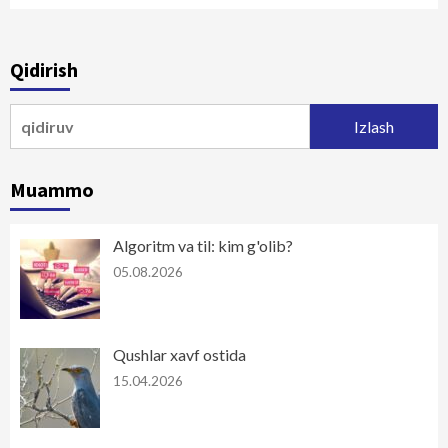
Qidirish
Qidirshish:
Muammo
Algoritm va til: kim g'olib?
05.08.2026
Qushlar xavf ostida
15.04.2026