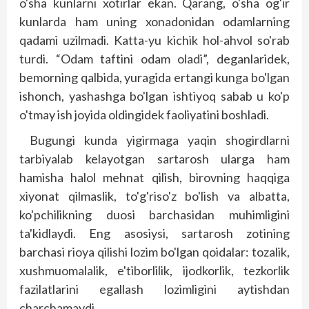
o'sha kunlarni xotirlar ekan. Qarang, o'sha og'ir
kunlarda ham uning xonadonidan odamlarning
qadami uzilmadi. Katta-yu kichik hol-ahvol so'rab
turdi. “Odam taftini odam oladi”, deganlaridek,
bemorning qalbida, yuragida ertangi kunga bo'lgan
ishonch, yashashga bo'lgan ishtiyoq sabab u ko'p
o'tmay ish joyida oldingidek faoliyatini boshladi.
Bugungi kunda yigirmaga yaqin shogirdlarni
tarbiyalab kelayotgan sartarosh ularga ham
hamisha halol mehnat qilish, birovning haqqiga
xiyonat qilmaslik, to'g'riso'z bo'lish va albatta,
ko'pchilikning duosi barchasidan muhimligini
ta'kidlaydi. Eng asosiysi, sartarosh zotining
barchasi rioya qilishi lozim bo'lgan qoidalar: tozalik,
xushmuomalalik, e'tiborlilik, ijodkorlik, tezkorlik
fazilatlarini egallash lozimligini aytishdan
charchamaydi.