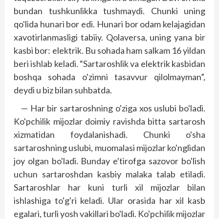
bundan tushkunlikka tushmaydi. Chunki uning
qo'lida hunari bor edi. Hunari bor odam kelajagidan
xavotirlanmasligi tabiiy. Qolaversa, uning yana bir
kasbi bor: elektrik. Bu sohada ham salkam 16 yildan
beri ishlab keladi. “Sartaroshlik va elektrik kasbidan
boshqa sohada o'zimni tasavvur qilolmayman”,
deydi u biz bilan suhbatda.
— Har bir sartaroshning o'ziga xos uslubi bo'ladi.
Ko'pchilik mijozlar doimiy ravishda bitta sartarosh
xizmatidan foydalanishadi. Chunki o'sha
sartaroshning uslubi, muomalasi mijozlar ko'nglidan
joy olgan bo'ladi. Bunday e'tirofga sazovor bo'lish
uchun sartaroshdan kasbiy malaka talab etiladi.
Sartaroshlar har kuni turli xil mijozlar bilan
ishlashiga to'g'ri keladi. Ular orasida har xil kasb
egalari, turli yosh vakillari bo'ladi. Ko'pchilik mijozlar