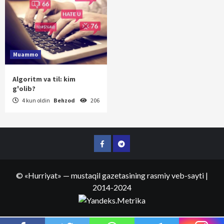
Muammo
Algoritm va til: kim
g'olib?
4 kun oldin
Behzod
206
Facebook
Telegram
©
«Hurriyat»
— mustaqil gazetasining rasmiy veb-sayti
|
2014-2024