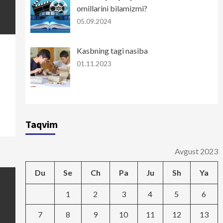
omillarini bilamizmi?
05.09.2024
Kasbning tagi nasiba
01.11.2023
Taqvim
Avgust 2023
Du
Se
Ch
Pa
Ju
Sh
Ya
1
2
3
4
5
6
7
8
9
10
11
12
13