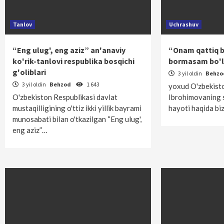
Tanlov
Uchrashuv
“Eng ulug', eng aziz” an'anaviy
“Onam qattiq b
ko'rik-tanlovi respublika bosqichi
bormasam bo'
g'oliblari
3 yil oldin
Behz
3 yil oldin
Behzod
1 643
yoxud O'zbekiston
O'zbekiston Respublikasi davlat
Ibrohimovaning 
mustaqilligining o'ttiz ikki yillik bayrami
hayoti haqida bi
munosabati bilan o'tkazilgan “Eng ulug',
eng aziz”…