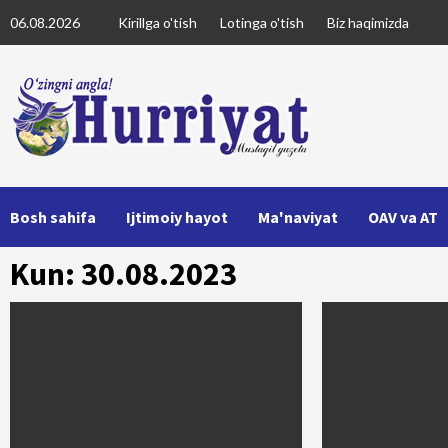
Skip
06.08.2026
Kirillga o'tish
Lotinga o'tish
Biz haqimizda
to
content
Bosh sahifa
Ijtimoiy hayot
Ma'naviyat
OAV va AT
Kun: 30.08.2023