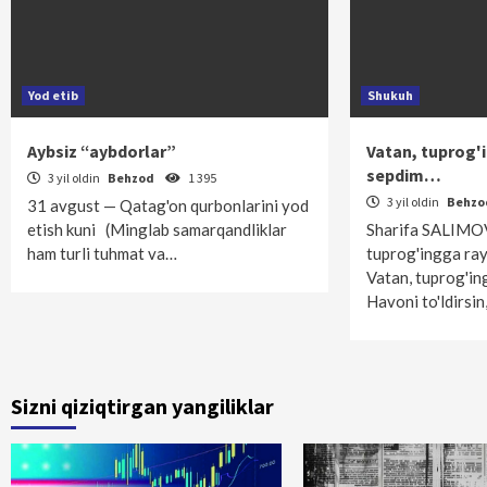
Yod etib
Shukuh
Aybsiz “aybdorlar”
Vatan, tuprog'
sepdim…
3 yil oldin
Behzod
1 395
3 yil oldin
Behz
31 avgust — Qatag'on qurbonlarini yod
etish kuni (Minglab samarqandliklar
Sharifa SALIMO
ham turli tuhmat va…
tuprog'ingga ra
Vatan, tuprog'in
Havoni to'ldirsi
Sizni qiziqtirgan yangiliklar