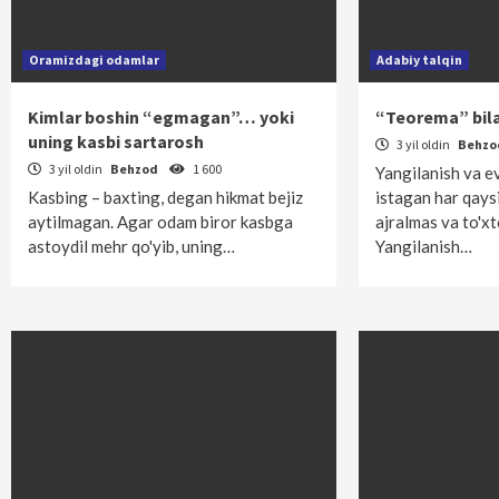
Oramizdagi odamlar
Adabiy talqin
Kimlar boshin “egmagan”… yoki
“Teorema” bila
uning kasbi sartarosh
3 yil oldin
Behz
3 yil oldin
Behzod
1 600
Yangilanish va ev
Kasbing – baxting, degan hikmat bejiz
istagan har qays
aytilmagan. Agar odam biror kasbga
ajralmas va to'xt
astoydil mehr qo'yib, uning…
Yangilanish…