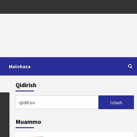
Mulohaza
Qidirish
Qidirshish:
Muammo