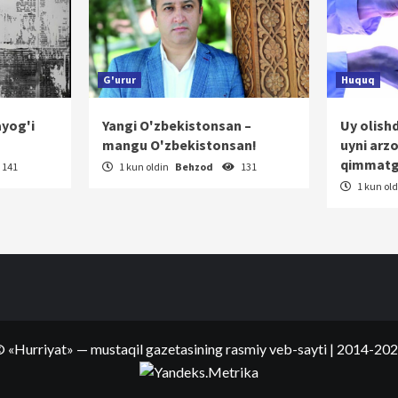
G'urur
Huquq
ayog'i
Yangi O'zbekistonsan –
Uy olish
mangu O'zbekistonsan!
uyni arz
qimmatg
141
1 kun oldin
Behzod
131
1 kun ol
©
«Hurriyat»
— mustaqil gazetasining rasmiy veb-sayti
| 2014-20