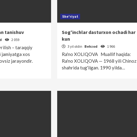
She'riyat
n tanishuv
Sog'inchlar dasturxon ochadi har
kun
od
2 059
3 yil oldin
Behzod
1 966
rilish – taraqqiy
i jamiyatga xos
Ra'no XOLIQOVA Muallif haqida:
ovsiz jarayondir.
Ra'no XOLIQOVA — 1968 yili Chinoz
shahrida tug'ilgan. 1990 yilda…