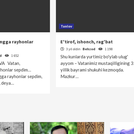
Tanlov
ingga rayhonlar
E'tirof, ishonch, rag'bat
3 yil oldin
Behzod
1 198
od
1 652
Shu kunlarda yurtimiz bo'ylab ulug'
VA Vatan,
ayyom – Vatanimiz mustaqilligining 3
yhonlar sepdim…
yillik bayrami shukuhi kezmoqda.
gga rayhonlar sepdim,
Mazkur…
n, deya…