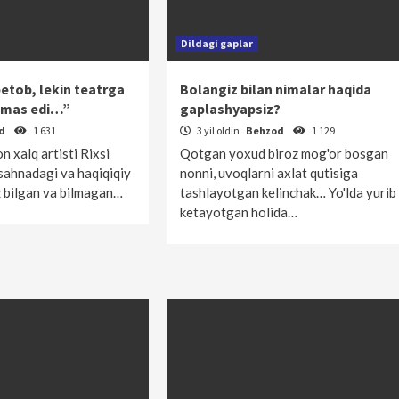
Dildagi gaplar
etob, lekin teatrga
Bolangiz bilan nimalar haqida
lmas edi…”
gaplashyapsiz?
od
1 631
3 yil oldin
Behzod
1 129
 xalq artisti Rixsi
Qotgan yoxud biroz mog'or bosgan
sahnadagi va haqiqiqiy
nonni, uvoqlarni axlat qutisiga
z bilgan va bilmagan…
tashlayotgan kelinchak… Yo'lda yurib
ketayotgan holida…