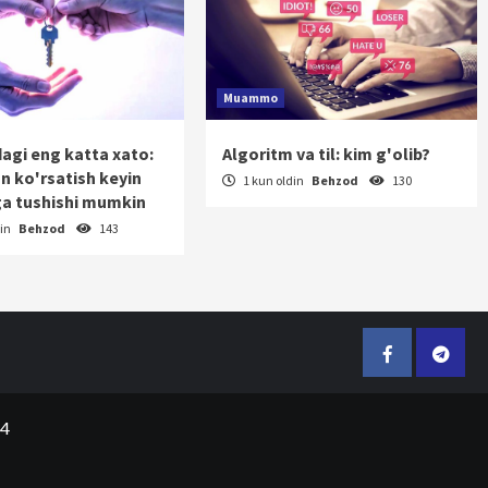
Muammo
dagi eng katta xato:
Algoritm va til: kim g'olib?
on ko'rsatish keyin
1 kun oldin
Behzod
130
a tushishi mumkin
din
Behzod
143
Facebook
Telegr
24