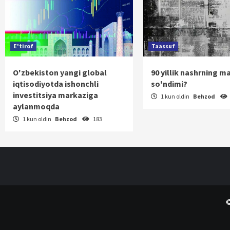
E'tirof
Taassuf
O'zbekiston yangi global
90 yillik nashrning m
iqtisodiyotda ishonchli
so'ndimi?
investitsiya markaziga
1 kun oldin
Behzod
aylanmoqda
1 kun oldin
Behzod
183