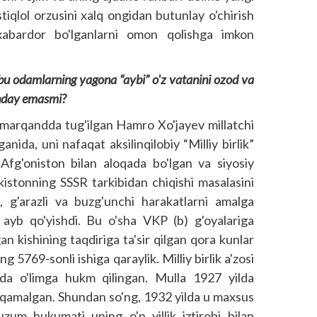
tiqlol orzusini xalq ongidan butunlay o'chirish
xabardor bo'lganlarni omon qolishga imkon
 bu odamlarning yagona “aybi” o'z vatanini ozod va
hunday emasmi?
marqandda tug'ilgan Hamro Xo'jayev millatchi
anida, uni nafaqat aksilinqilobiy “Milliy birlik”
“ Afg'oniston bilan aloqada bo'lgan va siyosiy
ekistonning SSSR tarkibidan chiqishi masalasini
 g'arazli va buzg'unchi harakatlarni amalga
yb qo'yishdi. Bu o'sha VKP (b) g'oyalariga
an kishining taqdiriga ta'sir qilgan qora kunlar
 5769-sonli ishiga qaraylik. Milliy birlik a'zosi
da o'limga hukm qilingan. Mulla 1927 yilda
ga qamalgan. Shundan so'ng, 1932 yilda u maxsus
tuzum hukumati uning o'n yillik iztirobi bilan