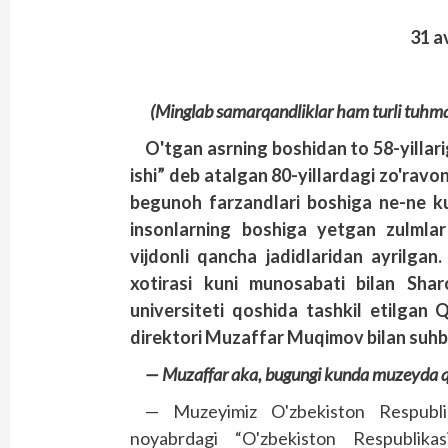
31
a
(Minglab samarqandliklar ham turli tuhmat 
O'tgan asrning boshidan to 58-yillari
ishi” deb atalgan 80-yillardagi zo'rav
begunoh farzandlari boshiga ne-ne kul
insonlarning boshiga yetgan zulmlar 
vijdonli qancha jadid­laridan ayrilg
xotirasi kuni munosabati bilan Sh
universiteti qoshida tashkil etilgan 
direktori Muzaffar Muqimov bilan suhb
— Muzaffar aka, bugungi kunda muzeyda qa
— Muzeyimiz O'zbekiston Respubli
noyabrdagi “O'zbekiston Respublika