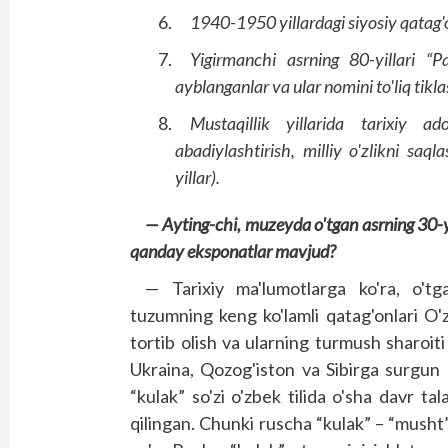
1940-1950 yillardagi siyosiy qatag'
Yigirmanchi asrning 80-yillari “P
ayblanganlar va ular nomini to'liq tikla
Mustaqillik yillarida tarixiy ad
abadiylashtirish, milliy o'zlikni saq
yillar).
— Ayting-chi, muzeyda o'tgan asrning 30-y
qanday eksponatlar mavjud?
— Tarixiy ma'lumotlarga ko'ra, o'tga
tuzumning keng ko'lamli qatag'onlari O'
tortib olish va ularning turmush sha­roiti
Ukraina, Qozog'iston va Sibirga surgun 
“kulak” so'zi o'zbek tilida o'sha davr ta
qilingan. Chunki ruscha “kulak” – “musht