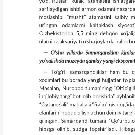
yo'q. Ruslar “kulak” atamasini ishlatgan
sarflaydigan ishbilarmon odamni nazarda t
moslashib, “musht” atamasini salbiy ma
uringan odamlarni kaltaklash siyosat
O'zbekistonda 5,5 ming dehqon xo'jaligi
ularning aksariyati o'sha joylarda halok bo'
— O'sha yillarda Samarqanddan kimlar 
yo'nalishda muzeyda qanday yangi eksponatl
— To'g'ri, samarqandliklar ham bu 
xodimlari bu borada yangi hujjatlar to'pla
Masalan, Nurobod tumanining “Oltio'g'il”
inqilobiy targ'ibot olib borishda” ayblan
“Oytamg'ali” mahallasi “Raim” qishlog'id
ekinlarini nobud qilish uchun doimiy targ'
qilingan. Samarqand tumani “Qo'tirbulo
hibsga olinib, sudga topshiriladi. Hibsg