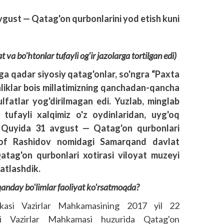
vgust — Qatag'on qurbonlarini yod etish kuni
va bo'htonlar tufayli og'ir jazolarga tortilgan edi)
ga qadar siyosiy qatag'onlar, so'ngra “Paxta
onliklar bois millatimizning qanchadan-qancha
fatlar yog'dirilmagan edi. Yuzlab, minglab
tufayli xalqimiz o'z oydinlaridan, uyg'oq
an. Quyida 31 avgust — Qatag'on qurbonlari
arof Rashidov nomidagi Samarqand davlat
Qatag'on qurbonlari xotirasi viloyat muzeyi
atlashdik.
nday bo'limlar faoliyat ko'rsatmoqda?
kasi Vazirlar Mahkamasining 2017 yil 22
si Vazirlar Mahkamasi huzurida Qatag'on