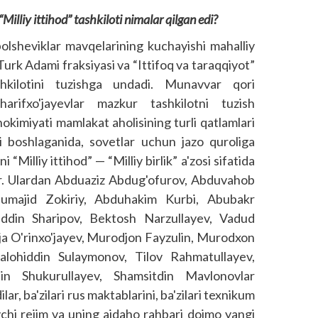
Milliy ittihod” tashkiloti nimalar qilgan edi?
bolsheviklar mavqelarining kuchayishi mahalliy
Turk Adami fraksiyasi va “Ittifoq va taraqqiyot”
ashkilotini tuzishga undadi. Munavvar qori
rifxo'jayevlar mazkur tashkilotni tuzish
okimiyati mamlakat aholisining turli qatlamlari
ini boshlaganida, sovetlar uchun jazo quroliga
Milliy ittihod” — “Milliy birlik” a'zosi sifatida
r. Ulardan Abduaziz Abdug'ofurov, Abduvahob
dumajid Zokiriy, Abduhakim Kurbi, Abubakr
iddin Sharipov, Bektosh Narzullayev, Vadud
ja O'rinxo'jayev, Murodjon Fayzulin, Murodxon
alohiddin Sulaymonov, Tilov Rahmatullayev,
n Shukurullayev, Shamsitdin Mavlonovlar
r, ba'zilari rus maktablarini, ba'zilari texnikum
vchi rejim va uning ajdaho rahbari doimo yangi