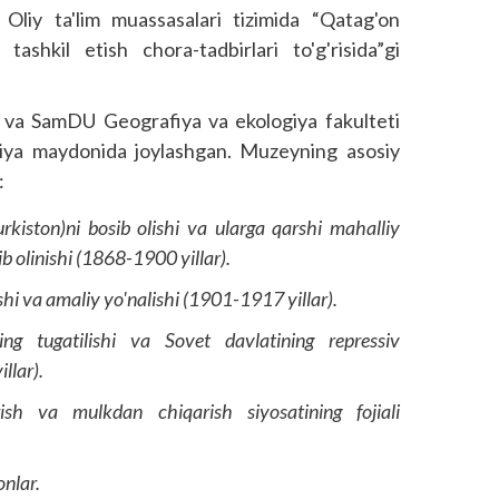
 Oliy ta'lim muassasalari tizimida “Qatag'on
 tashkil etish chora-tadbirlari to'g'risida”gi
 va SamDU Geografiya va ekologiya fakulteti
siya maydonida joylashgan. Muzeyning asosiy
:
rkiston)ni bosib olishi va ularga qarshi mahalliy
 olinishi (1868-1900 yillar).
shi va amaliy yo'nalishi (1901-1917 yillar).
ng tugatilishi va Sovet davlatining repressiv
llar).
ish va mulkdan chiqarish siyosatining fojiali
onlar.