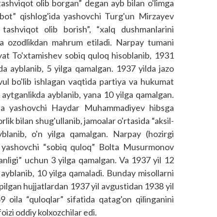
 tashviqot olib borgan” degan ayb bilan o'limga
bot” qishlog'ida yashovchi Turg'un Mirzayev
y tashviqot olib borish”, “xalq dushmanlarini
lga ozodlikdan mahrum etiladi. Narpay tumani
yat To'xtamishev sobiq quloq hisoblanib, 1931
”da ayb­lanib, 5 yilga qamalgan. 1937 yilda jazo
vul bo'lib ishlagan vaqtida partiya va hukumat
 aytganlikda ayblanib, yana 10 yilga qamalgan.
ida yashovchi Haydar Muhammadiyev hibsga
ik bilan shug'ullanib, jamoalar o'rtasida “aksil-
ayblanib, o'n yilga qamalgan. Narpay (hozirgi
a yashovchi “sobiq quloq” Bolta Musurmonov
ganligi” uchun 3 yilga qamalgan. Va 1937 yil 12
 ayblanib, 10 yilga qamaladi. Bunday misollarni
pilgan hujjatlardan 1937 yil avgustidan 1938 yil
 oila “quloqlar” sifatida qatag'on qilinganini
oizi oddiy kolxozchilar edi.