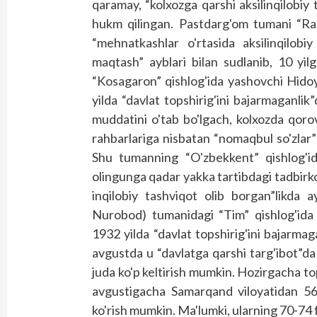
qaramay, “kolxozga qarshi aksilinqilobiy
hukm qilingan. Pastdarg'om tumani “Ra
“mehnatkashlar o'rtasida aksilinqilobi
maqtash” ayblari bilan sudlanib, 10 yi
“Kosagaron” qishlog'ida yashovchi Hido
yilda “davlat topshirig'ini bajarmaganlik
muddatini o'tab bo'lgach, kolxozda qoro
rahbarlariga nisbatan “nomaqbul so'zlar”
Shu tumanning “O'zbekkent” qishlog'
olingunga qadar yakka tartibdagi tadbirkorl
inqilobiy tashviqot olib borgan”likda 
Nurobod) tumanidagi “Tim” qishlog'id
1932 yilda “davlat topshirig'ini bajarma
avgustda u “davlatga qarshi targ'ibot”da
juda ko'p keltirish mumkin. Hozirgacha to
avgus­tigacha Samarqand viloyatidan 569
ko'rish mumkin. Ma'lumki, ularning 70-74 f