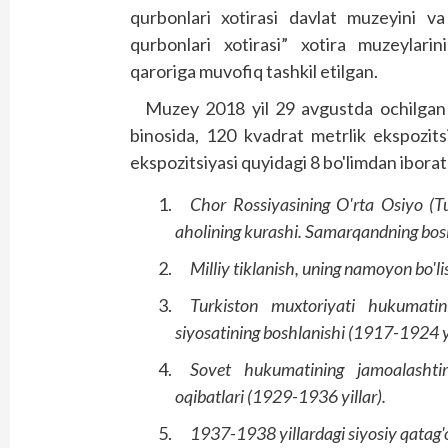
qurbonlari xotirasi davlat muzeyini va
qurbonlari xotirasi” xotira muzeylarini
qaroriga muvofiq tashkil etilgan.
Muzey 2018 yil 29 avgustda ochilgan
binosida, 120 kvadrat metrlik ekspozit
ekspozitsiyasi quyidagi 8 bo'limdan iborat
Chor Rossiyasining O'rta Osiyo (Tu
aholining kurashi. Samarqandning bosib
Milliy tiklanish, uning namoyon bo'li
Turkiston muxtoriyati hukumatini
siyosatining boshlanishi (1917-1924 yi
Sovet hukumatining jamoalashtir
oqibatlari (1929-1936 yillar).
1937-1938 yillardagi siyosiy qatag'