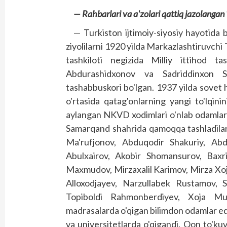
— Rahbarlari va a'zolari qattiq jazolangan “
— Turkiston ijtimoiy-siyosiy hayotida 
ziyolilarni 1920 yilda Markazlashtiruvchi 
tashkiloti negizida Milliy ittihod t
Abdurashidxonov va Sadriddinxon Sha
tashabbuskori bo'lgan. 1937 yilda sovet h
o'rtasida qatag'onlarning yangi to'lqin
aylangan NKVD xodimlari o'nlab odamlarni “
Samarqand shahrida qamoqqa tashladila
Ma'rufjonov, Abduqodir Shakuriy, Ab
Abulxairov, Akobir Shomansurov, Baxr
Maxmudov, Mirzaxalil Karimov, Mirza Xo
Alloxodjayev, Narzullabek Rustamov, S
Topiboldi Rahmonberdiyev, Xoja Mui
madrasalarda o'qigan bilimdon odamlar edila
va universitetlarda o'qigandi. Qon to'ku