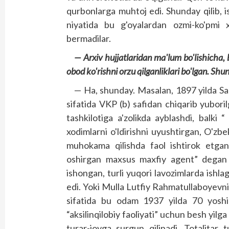
qurbonlarga muhtoj edi. Shunday qilib, is
niyatida bu g'oyalardan ozmi-ko'pmi 
bermadilar.
— Arxiv hujjatlaridan ma'lum bo'lishicha,
obod ko'rishni orzu qilganliklari bo'lgan. S
— Ha, shunday. Masalan, 1897 yilda Sa
sifatida VKP (b) safidan chiqarib yuborilg
tashkilotiga a'zolikda ayblashdi, balki 
xodimlarni o'ldirishni uyushtirgan, O'zb
muhokama qilishda faol ishtirok etgan,
oshirgan maxsus maxfiy agent” degan a
ishongan, turli yuqori lavozimlarda ishlag
edi. Yoki Mulla Lutfiy Rahmatullaboyevning
sifatida bu odam 1937 yilda 70 yoshi
“aksilinqilobiy faoliyati” uchun besh yil
turar-joyga surgun qilinadi. Totalitar 