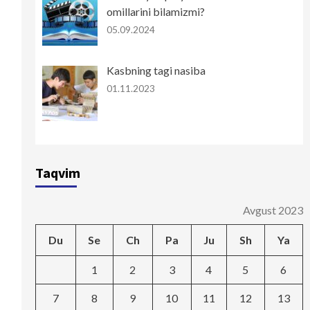
omillarini bilamizmi?
05.09.2024
Kasbning tagi nasiba
01.11.2023
Taqvim
Avgust 2023
Du
Se
Ch
Pa
Ju
Sh
Ya
1
2
3
4
5
6
7
8
9
10
11
12
13