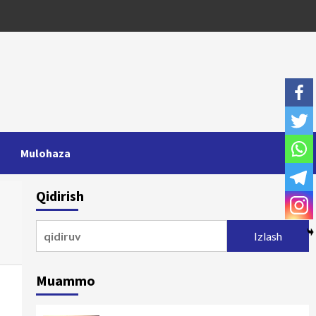
Mulohaza
Qidirish
Qidirshish:
Muammo