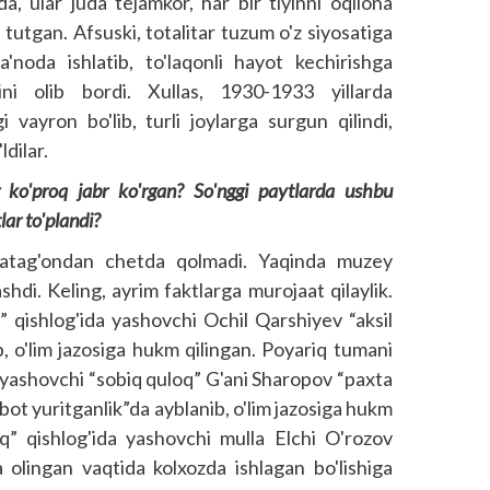
da, ular juda tejamkor, har bir tiyinni oqilona
utgan. Afsuski, totalitar tuzum o'z siyo­satiga
'noda ishlatib, to'laqonli hayot kechirishga
ini olib bordi. Xullas, 1930-1933 yillarda
 vayron bo'lib, turli joylarga surgun qilindi,
ldilar.
ko'proq jabr ko'rgan? So'nggi paytlarda ushbu
ar to'plandi?
qatag'ondan chetda qolmadi. Yaqinda muzey
shdi. Keling, ayrim faktlarga murojaat qilaylik.
 qish­log'ida yashovchi Ochil Qarshiyev “aksil
ib, o'lim jazosiga hukm qilingan. Poyariq tumani
a yashovchi “sobiq quloq” G'ani Sharopov “paxta
ibot yuritganlik”da ayblanib, o'lim jazosiga hukm
q” qishlog'ida yashovchi mulla Elchi O'rozov
a olingan vaqtida kolxozda ishlagan bo'lishiga