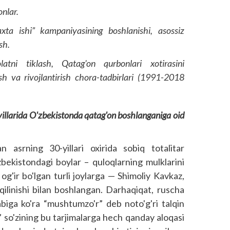
onlar.
axta ishi” kampaniyasining boshlanishi, asossiz
sh.
olatni tiklash, Qatag'on qurbonlari xotirasini
lash va rivojlantirish chora-tadbirlari (1991-2018
illarida O'zbekistonda qatag'on bosh­langaniga oid
n asrning 30-yillari oxirida sobiq totalitar
zbekistondagi boylar – quloqlarning mulklarini
 og'ir bo'lgan turli joylarga — Shimoliy Kavkaz,
qilinishi bilan boshlangan. Darhaqiqat, ruscha
labiga ko'ra “mushtumzo'r” deb noto'g'ri talqin
” so'zining bu tarjimalarga hech qanday aloqasi