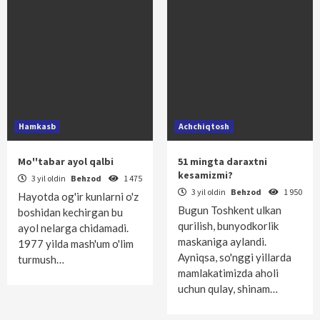
Hamkasb
Achchiqtosh
Mo''tabar ayol qalbi
51 mingta daraxtni
kesamizmi?
3 yil oldin
Behzod
1 475
3 yil oldin
Behzod
1 950
Hayotda og'ir kunlarni o'z
Bugun Toshkent ulkan
boshidan kechirgan bu
qurilish, bunyodkorlik
ayol nelarga chidamadi.
maskaniga aylandi.
1977 yilda mash'um o'lim
Ayniqsa, so'nggi yillarda
turmush…
mamlakatimizda aholi
uchun qulay, shinam…