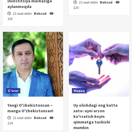
investitsiya markaziga
21 soat oldin
Behzod
aylanmoqda
125
21 soat oldin
Behzod
153
G'urur
Huquq
Yangi O'zbekistonsan –
Uy olishdagi eng katta
mangu O'zbekistonsan!
xato: uyni arzon
ko'rsatish keyin
21 soat oldin
Behzod
qimmatga tushishi
114
mumkin