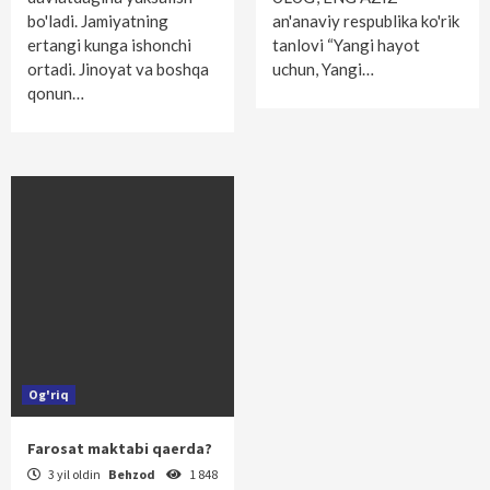
bo'ladi. Jamiyatning
an'anaviy respublika ko'rik
ertangi kunga ishonchi
tanlovi “Yangi hayot
ortadi. Jinoyat va boshqa
uchun, Yangi…
qonun…
Og'riq
Farosat maktabi qaerda?
3 yil oldin
Behzod
1 848