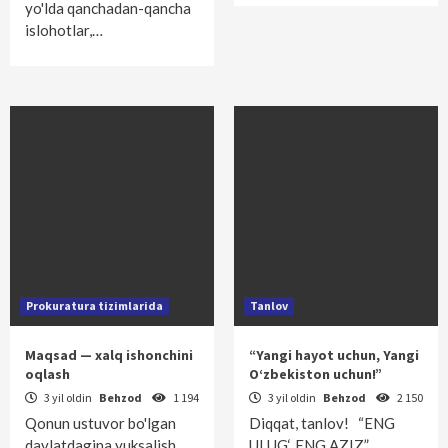
yo'lda qanchadan-qancha
islohotlar,…
Prokuratura tizimlarida
Tanlov
Maqsad — xalq ishonchini
“Yangi hayot uchun, Yangi
oqlash
O‘zbekiston uchun!”
3 yil oldin
Behzod
1 194
3 yil oldin
Behzod
2 150
Qonun ustuvor bo'lgan
Diqqat, tanlov! “ENG
davlatdagina yuksalish
ULUG‘, ENG AZIZ”