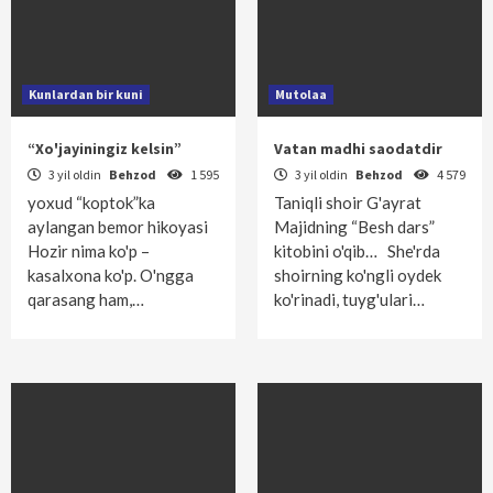
Kunlardan bir kuni
Mutolaa
“Xo'jayiningiz kelsin”
Vatan madhi saodatdir
3 yil oldin
Behzod
1 595
3 yil oldin
Behzod
4 579
yoxud “koptok”ka
Taniqli shoir G'ayrat
aylangan bemor hikoyasi
Majidning “Besh dars”
Hozir nima ko'p –
kitobini o'qib… She'rda
kasalxona ko'p. O'ngga
shoirning ko'ngli oydek
qarasang ham,…
ko'rinadi, tuyg'ulari…