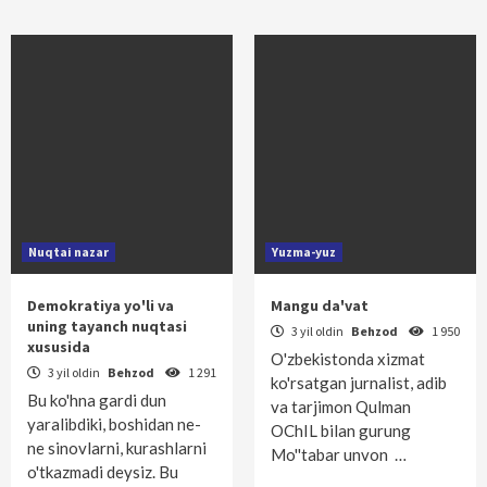
Nuqtai nazar
Yuzma-yuz
Demokratiya yo'li va
Mangu da'vat
uning tayanch nuqtasi
3 yil oldin
Behzod
1 950
xususida
O'zbekistonda xizmat
3 yil oldin
Behzod
1 291
ko'rsatgan jurnalist, adib
Bu ko'hna gardi dun
va tarjimon Qulman
yaralibdiki, boshidan ne-
OChIL bilan gurung
ne sinovlarni, kurashlarni
Mo''tabar unvon …
o'tkazmadi deysiz. Bu