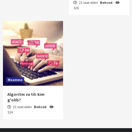
21 soat oldin
Behzod
126
Muammo
Algoritm va til: kim
g'olib?
21 soat oldin
Behzod
114