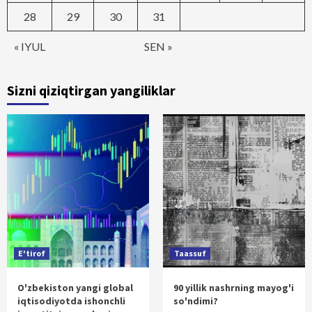
28
29
30
31
« IYUL
SEN »
Sizni qiziqtirgan yangiliklar
E'tirof
Taassuf
O'zbekiston yangi global
90 yillik nashrning mayog'i
iqtisodiyotda ishonchli
so'ndimi?