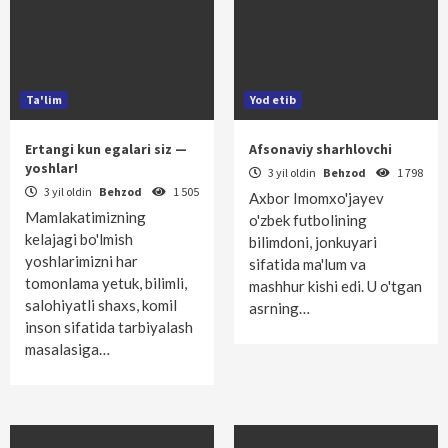
Ta'lim
Yod etib
Ertangi kun egalari siz —
Afsonaviy sharhlovchi
yoshlar!
3 yil oldin
Behzod
1 798
3 yil oldin
Behzod
1 505
Axbor Imomxo'jayev
Mamlakatimizning
o'zbek futbolining
kelajagi bo'lmish
bilimdoni, jonkuyari
yoshlarimizni har
sifatida ma'lum va
tomonlama yetuk, bilimli,
mashhur kishi edi. U o'tgan
salohiyatli shaxs, komil
asrning…
inson sifatida tarbiyalash
masalasiga…