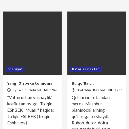
She'riyat
Ustozlar maktabi
Yangi O'zbekistonnoma
Bu qo'llar…
3 yil oldin
Behzod
1 943
3 yil oldin
Behzod
1 207
“Vatan uchun yashaylik”
Qo'llarim – otamdan
ko'rik-tanloviga To'lqin
meros. Mashhur
EShBEK Muallif haqida:
pianinochilarning
To'lqin EShBEK (To'lqin
qo'llariga o'xshaydi.
Eshbekov) —…
Rubob, dutor, doira