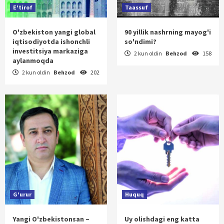
E'tirof
Taassuf
O'zbekiston yangi global
90 yillik nashrning mayog'i
iqtisodiyotda ishonchli
so'ndimi?
investitsiya markaziga
2 kun oldin
Behzod
158
aylanmoqda
2 kun oldin
Behzod
202
G'urur
Huquq
Yangi O'zbekistonsan –
Uy olishdagi eng katta