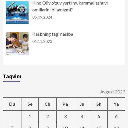
Kino Oliy o'quv yurti mukammallashuvi
omillarini bilamizmi?
05.09.2024
Kasbning tagi nasiba
01.11.2023
Taqvim
Avgust 2023
Du
Se
Ch
Pa
Ju
Sh
Ya
1
2
3
4
5
6
7
8
9
10
11
12
13