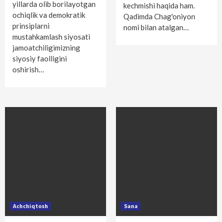
yillarda olib borilayotgan
kechmishi haqida ham.
ochiqlik va demokratik
Qadimda Chag'oniyon
prinsiplarni
nomi bilan atalgan…
mustahkamlash siyosati
jamoatchiligimizning
siyosiy faolligini
oshirish…
Achchiqtosh
Sana