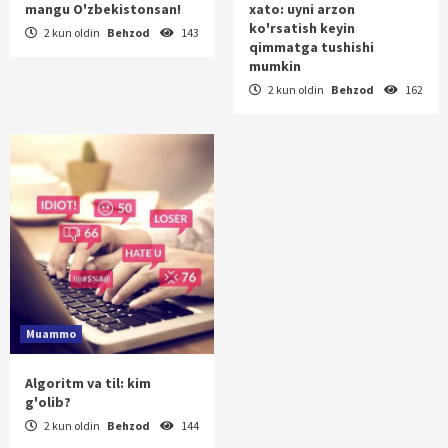
mangu O'zbekistonsan!
xato: uyni arzon
ko'rsatish keyin
2 kun oldin
Behzod
143
qimmatga tushishi
mumkin
2 kun oldin
Behzod
162
Muammo
Algoritm va til: kim
g'olib?
2 kun oldin
Behzod
144