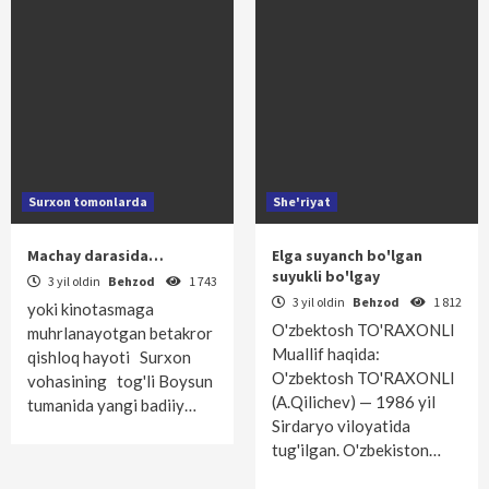
Surxon tomonlarda
She'riyat
Machay darasida…
Elga suyanch bo'lgan
suyukli bo'lgay
3 yil oldin
Behzod
1 743
3 yil oldin
Behzod
1 812
yoki kinotasmaga
O'zbektosh TO'RAXONLI
muhrlanayotgan betakror
Muallif haqida:
qishloq hayoti Surxon
O'zbektosh TO'RAXONLI
vohasining tog'li Boysun
(A.Qilichev) — 1986 yil
tumanida yangi badiiy…
Sirdaryo viloyatida
tug'ilgan. O'zbekis­ton…