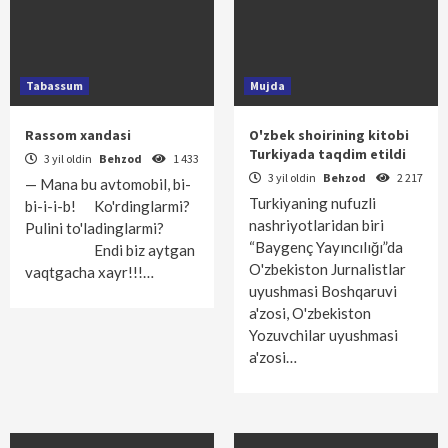
Tabassum
Mujda
Rassom xandasi
O'zbek shoirining kitobi
Turkiyada taqdim etildi
3 yil oldin
Behzod
1 433
3 yil oldin
Behzod
2 217
— Mana bu avtomobil, bi-
Turkiyaning nufuzli
bi-i-i-b! Ko'rdinglarmi?
nashriyotlaridan biri
Pulini to'ladinglarmi?
“Baygenç Yayıncılığı”da
Endi biz aytgan
O'zbekiston Jurnalistlar
vaqtgacha xayr!!!…
uyushmasi Boshqaruvi
a'zosi, O'zbekiston
Yozuvchilar uyushmasi
a'zosi…