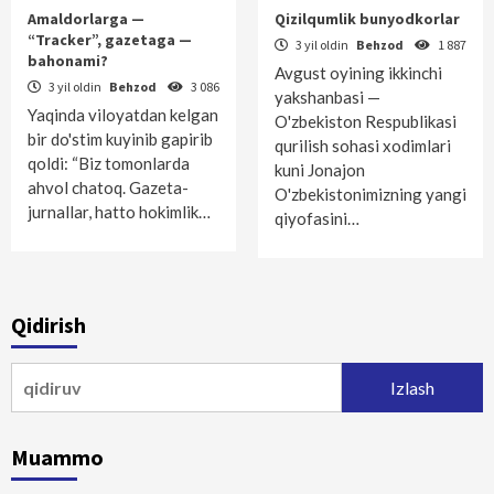
Amaldorlarga —
Qizilqumlik bunyodkorlar
“Tracker”, gazetaga —
3 yil oldin
Behzod
1 887
bahonami?
Avgust oyining ikkinchi
3 yil oldin
Behzod
3 086
yakshanbasi —
Yaqinda viloyatdan kelgan
O'zbekiston Respublikasi
bir do'stim kuyinib gapirib
qurilish sohasi xodimlari
qoldi: “Biz tomonlarda
kuni Jonajon
ahvol chatoq. Gazeta-
O'zbekistonimizning yangi
jurnallar, hatto hokimlik…
qiyofasini…
Qidirish
Qidirshish:
Muammo