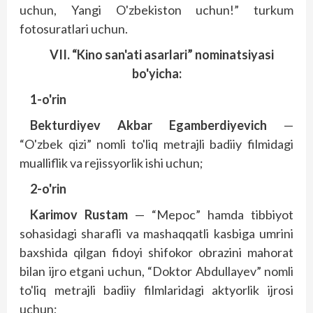
uchun, Yangi O'zbekiston uchun!” turkum
fotosuratlari uchun.
VII. “Kino san'ati asarlari” nominatsiyasi
bo'yicha:
1-o'rin
Bekturdiyev Akbar Egamberdiyevich
—
“O'zbek qizi” nomli to'liq metrajli badiiy filmidagi
mualliflik va rejissyorlik ishi uchun;
2-o'rin
Karimov Rustam
— “Mepoc” hamda tibbiyot
sohasidagi sharafli va mashaqqatli kasbiga umrini
baxshida qilgan fidoyi shifokor obrazini mahorat
bilan ijro etgani uchun, “Doktor Abdullayev” nomli
to'liq metrajli badiiy filmlaridagi aktyorlik ijrosi
uchun;