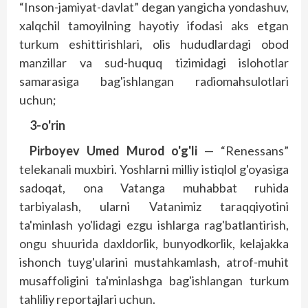
“Inson-jamiyat-davlat” degan yangicha yondashuv,
xalqchil tamoyilning hayotiy ifodasi aks etgan
turkum eshittirishlari, olis hududlardagi obod
manzillar va sud-huquq tizimidagi islohotlar
samarasiga bag'ish­langan radiomahsulotlari
uchun;
3-o'rin
Pirboyev Umed Murod o'g'li
— “Renessans”
telekanali muxbiri. Yoshlarni milliy istiqlol g'oyasiga
sadoqat, ona Vatanga muhabbat ruhida
tarbiyalash, ularni Vatanimiz taraqqiyotini
ta'minlash yo'lidagi ezgu ishlarga rag'batlantirish,
ongu shuurida daxldorlik, bunyodkorlik, kelajakka
ishonch tuyg'ularini mustahkamlash, atrof-muhit
musaffoligini ta'minlashga bag'ishlangan turkum
tahliliy reportajlari uchun.