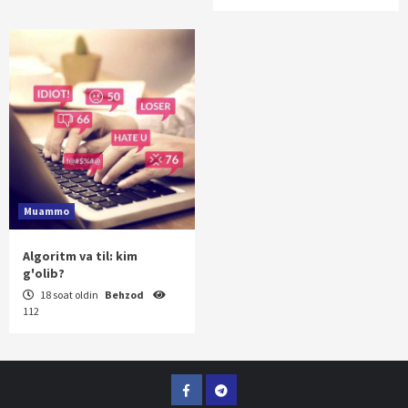
Muammo
Algoritm va til: kim
g'olib?
18 soat oldin
Behzod
112
Facebook
Telegram