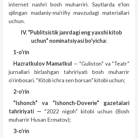
internet nashri bosh muharriri. Saytlarda e'lon
qilingan madaniy-ma'rifiy mavzudagi materiallari
uchun.
IV. “Publitsistik janrdagi eng yaxshi kitob
uchun” nominatsiyasi bo'yicha:
1-o'rin
Hazratkulov Mamatkul
— “Guliston” va “Teatr”
jurnallari birlashgan tahririyati bosh muharrir
o'rinbosari. “Kitob ichra sen borsan” kitobi uchun;
2-o'rin
“Ishonch” va “Ishonch-Doverie” gazetalari
tahririyati —
“2022 nigoh” kitobi uchun (Bosh
muharrir Husan Ermatov);
3-o'rin