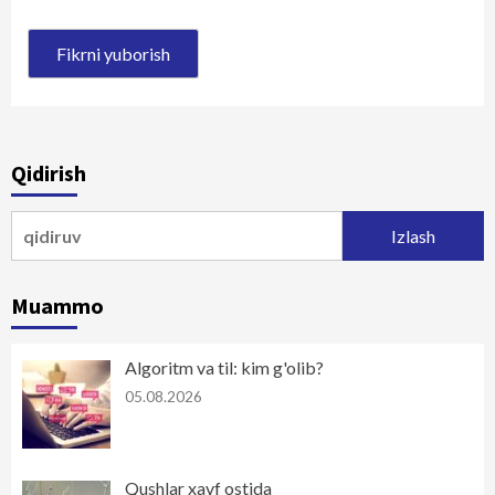
Qidirish
Qidirshish:
Muammo
Algoritm va til: kim g'olib?
05.08.2026
Qushlar xavf ostida