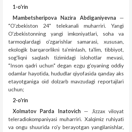
1-o'rin
Mambetsheripova Nazira Abdiganiyevna
—
“O'zbekiston 24” telekanali muharriri. Yangi
O'zbekistonning yangi imkoniyatlari, soha va
tarmoqlardagi o'zgarishlar samarasi, xususan,
ekologik barqarorlikni ta'minlash, ta'lim, tibbiyot,
sog'liqni saqlash tizimidagi islohotlar mevasi,
“Inson qadri uchun” degan ezgu g'oyaning oddiy
odamlar hayotida, hududlar qiyofasida qanday aks
etayotganiga oid dolzarb mavzudagi reportajlari
uchun;
2-o'rin
Xolmatov Parda Inatovich
— Jizzax viloyat
teleradio­kompaniyasi muharriri. Xalqimiz ruhiyati
va ongu shuurida ro'y berayotgan yangilanishlar,