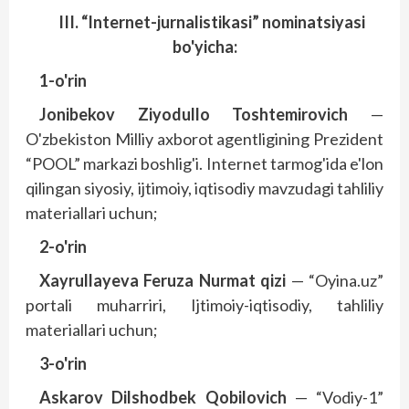
III. “Internet-jurnalistikasi” nominatsiyasi
bo'yicha:
1-o'rin
Jonibekov Ziyodullo Toshtemirovich
—
O'zbekiston Milliy axborot agentligining Prezident
“POOL” markazi bosh­lig'i. Internet tarmog'ida e'lon
qilingan siyosiy, ijtimoiy, iqtisodiy mavzudagi tahliliy
materiallari uchun;
2-o'rin
Xayrullayeva Feruza Nurmat qizi
— “Oyina.uz”
portali muharriri, Ijtimoiy-iqtisodiy, tahliliy
materiallari uchun;
3-o'rin
Askarov Dilshodbek Qobilovich
— “Vodiy-1”