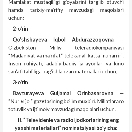
Mamlakat mustaqilligi g'oya­larini targ'ib etuvchi
hamda tarixiy-ma'rifiy mavzudagi maqolalari
uchun;
2-o'rin
Qo'shshayeva Iqbol Abdurazzoqovna
—
O'zbekiston Milliy teleradiokompaniyasi
“Madaniyat va ma'rifat” telekanali katta muharriri.
Inson ruhiyati, adabiy-badiiy jarayonlar va kino
san'ati tahliliga bag'ishlangan materiallari uchun;
3-o'rin
Bayturayeva Guljamal Orinbasarovna
—
“Nurlы jol” gazetasining bo'lim muxbiri. Millatlararo
totuvlik va ijtimoiy mavzudagi maqolalari uchun.
II. “Televidenie va radio ijodkorlarining eng
yaxshi materiallari” nominatsiyasi bo'yicha: