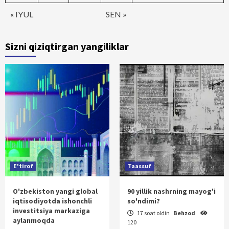
« IYUL
SEN »
Sizni qiziqtirgan yangiliklar
E'tirof
Taassuf
O'zbekiston yangi global
90 yillik nashrning mayog'i
iqtisodiyotda ishonchli
so'ndimi?
investitsiya markaziga
17 soat oldin
Behzod
aylanmoqda
120