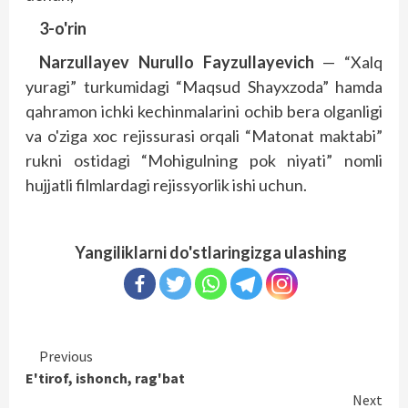
3-o'rin
Narzullayev Nurullo Fayzullayevich
— “Xalq
yuragi” turkumidagi “Maqsud Shayxzoda” hamda
qahramon ichki kechinmalarini ochib bera olganligi
va o'ziga xoc rejissurasi orqali “Matonat maktabi”
rukni ostidagi “Mohigulning pok niyati” nomli
hujjatli filmlardagi rejissyorlik ishi uchun.
Yangiliklarni do'stlaringizga ulashing
Continue
Previous
E'tirof, ishonch, rag'bat
Reading
Next