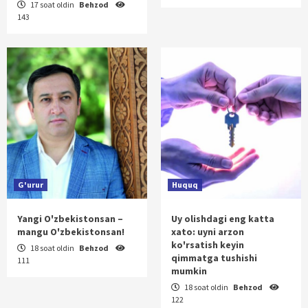
17 soat oldin
Behzod
143
G'urur
Huquq
Yangi O'zbekistonsan –
Uy olishdagi eng katta
mangu O'zbekistonsan!
xato: uyni arzon
ko'rsatish keyin
18 soat oldin
Behzod
qimmatga tushishi
111
mumkin
18 soat oldin
Behzod
122