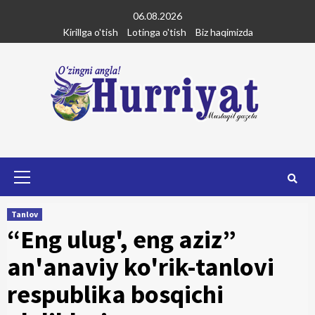
Skip
06.08.2026
to
Kirillga o'tish
Lotinga o'tish
Biz haqimizda
content
Primary
Menu
Tanlov
“Eng ulug', eng aziz”
an'anaviy ko'rik-tanlovi
respublika bosqichi