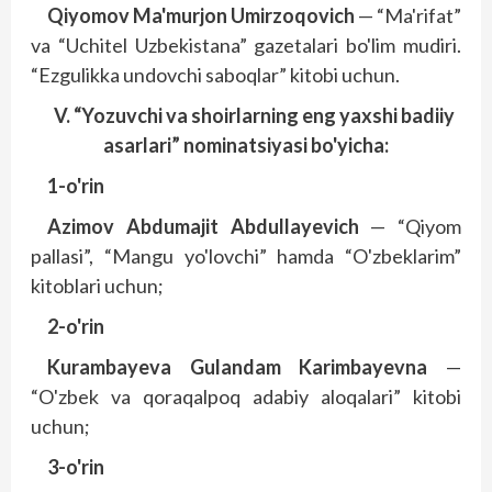
Qiyomov Ma'murjon Umirzoqovich
— “Ma'rifat”
va “Uchitel Uzbekistana” gazetalari bo'lim mudiri.
“Ezgulikka undovchi saboqlar” kitobi uchun.
V. “Yozuvchi va shoirlarning eng yaxshi badiiy
asarlari” nominatsiyasi bo'yicha:
1-o'rin
Azimov Abdumajit Abdullayevich
— “Qiyom
pallasi”, “Mangu yo'lovchi” hamda “O'zbeklarim”
kitoblari uchun;
2-o'rin
Kurambayeva Gulandam Karimbayevna
—
“O'zbek va qoraqalpoq adabiy aloqalari” kitobi
uchun;
3-o'rin