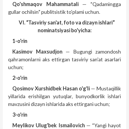
Qo'shmaqov Mahammatali
— “Qadamingga
gullar ochilsin” publitsistik to'plami uchun.
VI. “Tasviriy san'at, foto va dizayn ishlari”
nominatsiyasi bo'yicha:
1-o'rin
Kasimov Maxsudjon
— Bugungi zamondosh
qahramonlarni aks ettirgan tasviriy san'at asarlari
uchun;
2-o'rin
Qosimov Xurshidbek Hasan o'g'li
— Mustaqillik
yillarida erishilgan yutuqlar, bunyodkorlik ishlari
mavzusini dizayn ishlarida aks ettirgani uchun;
3-o'rin
Meylikov Ulug'bek Ismailovich
— “Yangi hayot