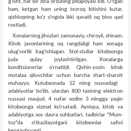
g'isht, har bir zina orzuning pillapoyasi edi. O'tgan
ham, ketgan ham uning tezroq bitishini kutar,
qishloqning ko'z o'ngida ikki qavatli oq bino qad
rostladi.
Xonalarning jihozlari zamonaviy, chiroyli, shinam.
Kitob javonlarining oq rangdaligi ham xonaga
ulug'vorlik bag'ishlagan. Stol-stullar kitobxonga
juda qulay joylashtirilgan. Xonalarga
konditsionerlar o'rnatildi. Qishin-yozin kitob
mutalaa qiluvchilar uchun barcha shart-sharoit
muhayyo. Kutubxonada 12 ming nusxadagi
adabiyotlar bo'lib, ulardan 800 tasining elektron
nusxasi mavjud. 4 nafar xodim 3 mingga yaqin
kitobxonga xizmat ko'rsatadi. Ayniqsa, kitob va
adabiyotga xos davra suhbatlari, tadbirlar “Mum­
toz”da o'tkazilayotgani kitobxonlar safini
kengaytir­yapti.