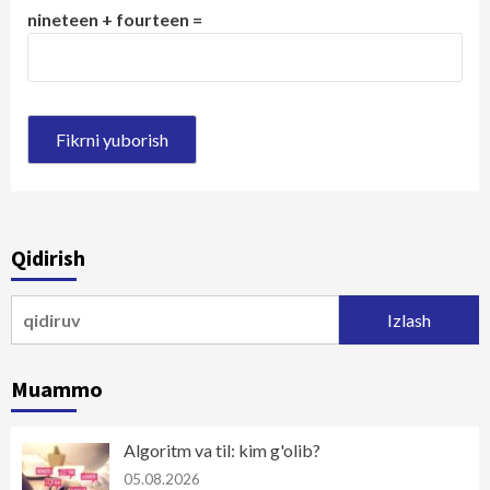
nineteen + fourteen =
Qidirish
Qidirshish:
Muammo
Algoritm va til: kim g'olib?
05.08.2026