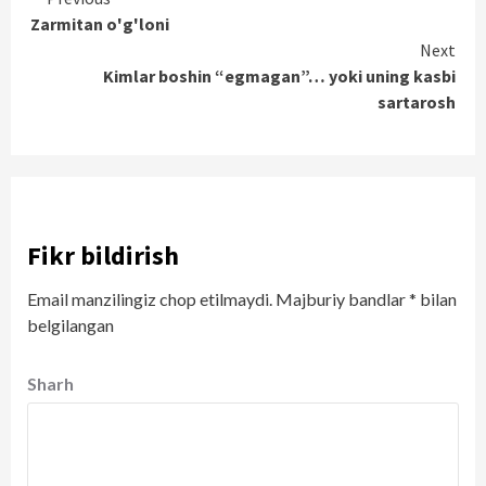
Continue
Zarmitan o'g'loni
Reading
Next
Kimlar boshin “egmagan”… yoki uning kasbi
sartarosh
Fikr bildirish
Email manzilingiz chop etilmaydi.
Majburiy bandlar
*
bilan
belgilangan
Sharh