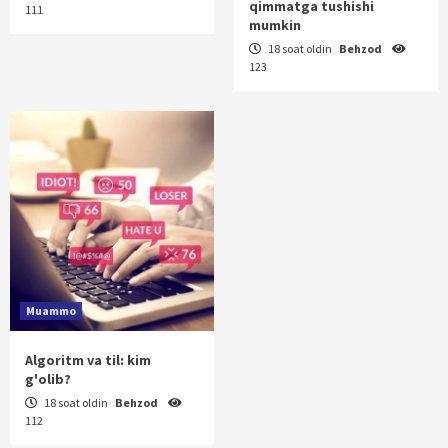
qimmatga tushishi
111
mumkin
18 soat oldin
Behzod
123
Muammo
Algoritm va til: kim
g'olib?
18 soat oldin
Behzod
112