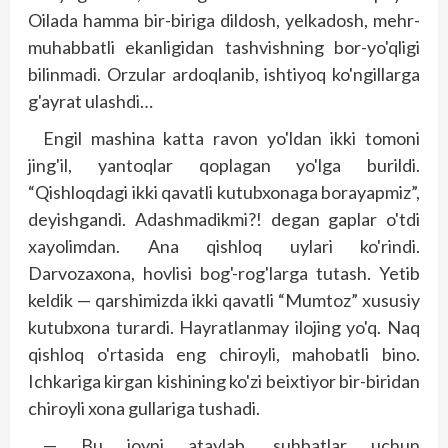
Oilada hamma bir-biriga dildosh, yelkadosh, mehr-
muhabbatli ekanligidan tashvishning bor-yo'qligi
bilinmadi. Orzular ardoqlanib, ishtiyoq ko'ngillarga
g'ayrat ulashdi…
Engil mashina katta ravon yo'ldan ikki tomoni
jing'il, yantoqlar qoplagan yo'lga burildi.
“Qishloqdagi ikki qavatli kutubxonaga borayapmiz”,
deyishgandi. Adashmadikmi?! degan gaplar o'tdi
xayolimdan. Ana qishloq uylari ko'rindi.
Darvozaxona, hovlisi bog'-rog'larga tutash. Yetib
keldik — qarshimizda ikki qavatli “Mumtoz” xususiy
kutubxona turardi. Hayratlanmay ilojing yo'q. Naq
qishloq o'rtasida eng chiroyli, mahobatli bino.
Ichkariga kirgan kishining ko'zi beixtiyor bir-biridan
chiroyli xona gullariga tushadi.
— Bu joyni ataylab, suhbatlar uchun