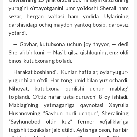
yuragini o'rtayotganini umr yo'ldoshi Sherali ham
sezar, bergan va'dasi ham yodida. Uylarining
qarshisidagi ochiq maydon yantoq bosib, qarovsiz
yotardi.
— Gavhar, kutubxona uchun joy tayyor, — dedi
Sherali bir kuni. — Nasib qilsa qish­loqning eng oldi
binosi kutubxonang bo'ladi.
Harakat boshlandi. Kunlar, haftalar, oylar yugur-
yugur bilan o'tdi. Har tong umid bilan yuz ochardi.
Nihoyat, kutubxona qurilishi uchun mablag'
to'plandi. O'ttiz nafar usta-quruvchi 8 oy ishladi.
Mablag'ning yetmaganiga qaynotasi Xayrulla
Husanovning “Sayhun nurli uchqun”, Sheralining
“Sayhunobod oltin kuz” fermer xo'jaliklariga
tegishli texnikalar jalb etildi. Aytishga oson, har bir