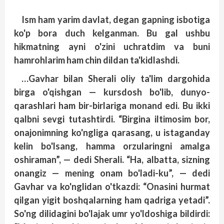
Ism ham yarim davlat, degan gapning isbotiga
ko'p bora duch kelganman. Bu gal ushbu
hikmatning ayni o'zini uchratdim va buni
hamrohlarim ham chin dildan ta'kidlashdi.
…Gavhar bilan Sherali oliy ta'lim dargohida
birga o'qishgan — kursdosh bo'lib, dunyo­
qarashlari ham bir-birlariga monand edi. Bu ikki
qalbni sevgi tutashtirdi. “Birgina iltimosim bor,
onajonimning ko'ngliga qarasang, u istaganday
kelin bo'lsang, hamma orzularingni amalga
oshiraman”, — dedi Sherali. “Ha, albatta, sizning
onangiz — mening onam bo'ladi-ku”, — dedi
Gavhar va ko'ng­lidan o'tkazdi: “Onasini hurmat
qilgan yigit bosh­qalarning ham qadriga yetadi”.
So'ng dilidagini bo'lajak umr yo'ldoshiga bildirdi: