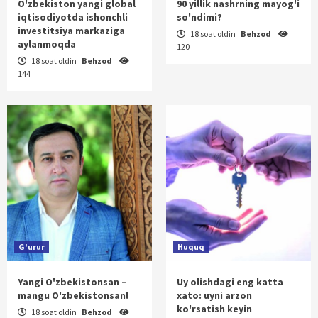
O'zbekiston yangi global
90 yillik nashrning mayog'i
iqtisodiyotda ishonchli
so'ndimi?
investitsiya markaziga
18 soat oldin
Behzod
aylanmoqda
120
18 soat oldin
Behzod
144
G'urur
Huquq
Yangi O'zbekistonsan –
Uy olishdagi eng katta
mangu O'zbekistonsan!
xato: uyni arzon
ko'rsatish keyin
18 soat oldin
Behzod