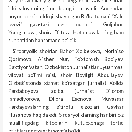
va yozuvchilar yig'ilishib kelgandik. Gavhar sabab
ikki viloyatning ijod bulog'i tutashdi. Anchadan
buyon bordi-keldi qilishayotgan Bo'ka tumani “Xalq
ovozi” gazetasi bosh muharriri Guljahon
Yomg'urova, shoira Dilfuza Hotamovalarning ham
suhbatidan bahramand bo'ldik.
Sirdaryolik shoirlar Bahor Xolbekova, Noriniso
Qosimova, Alisher Nur, To'xtamish Boqiyev,
Baxtiyor Vatan, O'zbekiston Jurnalistlar uyushmasi
viloyat bo'limi raisi, shoir Boyjigit Abdullayev,
O'zbekistonda xizmat ko'rsatgan jurnalist Xolida
Parda­boyeva, adiba, jurnalist Dilorom
Ismadiyorova, Dil­ora Esonova, Muyassar
Pardayevalarning e'tirofu e'zozlari Gavhar
Husanova haqida edi. Sirdaryoliklarning har biri o'z
muallifligidagi kitoblarini kutubxonaga tortiq
etishlari eng yaxshi sovg'a bo'ldi.