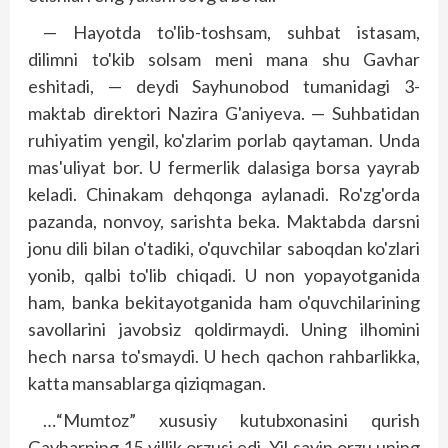
— Hayotda to'lib-toshsam, suhbat istasam,
dilimni to'kib solsam meni mana shu Gavhar
eshitadi, — deydi Sayhunobod tumanidagi 3-
maktab direktori Nazira G'aniyeva. — Suhbatidan
ruhiyatim yengil, ko'zlarim porlab qaytaman. Unda
mas'uliyat bor. U fermerlik dalasiga borsa yayrab
keladi. Chinakam dehqonga aylanadi. Ro'zg'orda
pazanda, nonvoy, sarishta beka. Maktabda darsni
jonu dili bilan o'tadiki, o'quvchilar saboqdan ko'zlari
yonib, qalbi to'lib chiqadi. U non yopayotganida
ham, banka bekitayotganida ham o'quvchilarining
savollarini javobsiz qoldirmaydi. Uning ilhomini
hech narsa to'smaydi. U hech qachon rahbarlikka,
katta mansablarga qiziqmagan.
…“Mumtoz” xususiy kutubxonasini qurish
Gavharning 15 yillik orzusi edi. Yil sayin orzu uning