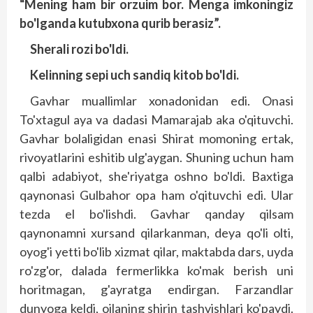
“Mening ham bir orzuim bor. Menga imkoningiz
bo'lganda kutubxona qurib berasiz”.
Sherali rozi bo'ldi.
Kelinning sepi uch sandiq kitob bo'ldi.
Gavhar muallimlar xonadonidan edi. Onasi
To'xtagul aya va dadasi Mamarajab aka o'qituvchi.
Gavhar bolaligidan enasi Shirat momoning ertak,
rivoyatlarini eshitib ulg'aygan. Shuning uchun ham
qalbi adabiyot, she'riyatga oshno bo'ldi. Baxtiga
qaynonasi Gulbahor opa ham o'qituvchi edi. Ular
tezda el bo'lishdi. Gavhar qanday qilsam
qaynonamni xursand qilarkanman, deya qo'li olti,
oyog'i yetti bo'lib xizmat qilar, maktabda dars, uyda
ro'zg'or, dalada fermerlikka ko'mak berish uni
horitmagan, g'ayratga endirgan. Farzandlar
dunyoga keldi, oilaning shirin tashvishlari ko'paydi.