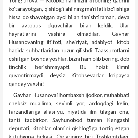
Yomg'urova. — Kitobxonlarimizni kitobning qadrini
ko'tarayotgan, qish­log'i ahlining ma'rifatli bo'lishiga
hissa qo'shayotgan ayol bilan tanishtiraman, deya
bir avtobus o'quvchilar bilan keldik. Ular
hayratlarini yashira olmadilar. Gavhar
Husanovaning iltifoti, she'riyat, adabiyot, kitob
haqida suhbatlaridan huzur qilishdi. Taassurotlarni
eshitgan boshqa yoshlar, bizni ham olib boring, deb
tinchlik berishmayapti. Bu holat kimni
quvontirmaydi, deysiz. Kitobsevarlar ko'paysa
qanday yaxshi!
Gavhar Husanova ilhombaxsh ijodkor, muhab­bati
cheksiz muallima, sevimli yor, ardoqdagi kelin,
farzandlariga allasi-yu, niya­tida ilm tilagan ona,
tanti tadbirkor, Sayhun­obod tuman Kengashi
deputati, kitoblar olamini qishlog'iga tortiq etgan
kutubxona bekasi. Qizlarining biri Toshkentdagi,