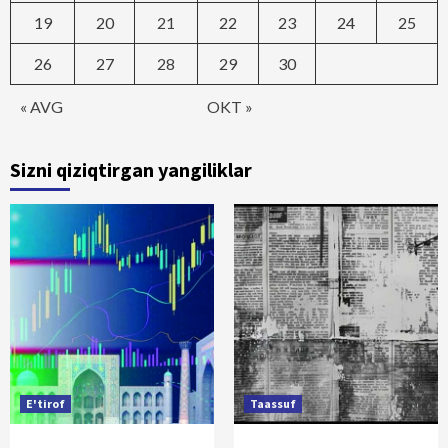
19
20
21
22
23
24
25
26
27
28
29
30
« AVG
OKT »
Sizni qiziqtirgan yangiliklar
E'tirof
Taassuf