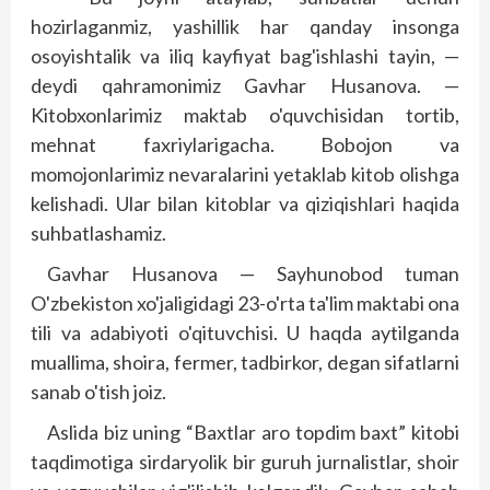
hozirlaganmiz, yashillik har qanday insonga
osoyishtalik va iliq kayfiyat bag'ishlashi tayin, —
deydi qahramonimiz Gavhar Husanova. —
Kitobxonlarimiz maktab o'quvchisidan tortib,
mehnat faxriylarigacha. Bobojon va
momojonlarimiz nevaralarini yetaklab kitob olishga
kelishadi. Ular bilan kitoblar va qiziqishlari haqida
suhbatlashamiz.
Gavhar Husanova — Sayhunobod tuman
O'zbekiston xo'jaligidagi 23-o'rta ta'lim maktabi ona
tili va adabiyoti o'qituvchisi. U haqda aytilganda
muallima, shoira, fermer, tadbirkor, degan sifatlarni
sanab o'tish joiz.
Aslida biz uning “Baxtlar aro topdim baxt” kitobi
taqdimotiga sirdaryolik bir guruh jurnalistlar, shoir