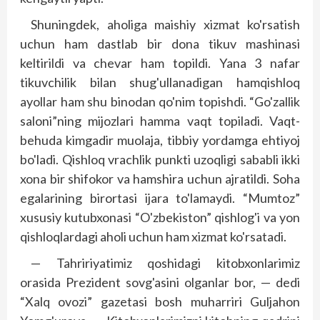
Shuningdek, aholiga maishiy xizmat ko'rsatish
uchun ham dastlab bir dona tikuv mashinasi
keltirildi va chevar ham topildi. Yana 3 nafar
tikuvchilik bilan shug'ullanadigan hamqishloq
ayollar ham shu binodan qo'nim topishdi. “Go'zallik
saloni”ning mijozlari hamma vaqt topiladi. Vaqt-
behuda kimgadir muolaja, tibbiy yordamga ehtiyoj
bo'ladi. Qish­loq vrachlik punkti uzoqligi sababli ikki
xona bir shifokor va hamshira uchun ajratildi. Soha
egalarining birortasi ijara to'lamaydi. “Mumtoz”
xususiy kutubxonasi “O'zbekis­ton” qishlog'i va yon
qishloqlardagi aholi uchun ham xizmat ko'rsatadi.
— Tahririyatimiz qoshidagi kitobxonlarimiz
orasida Prezident sovg'asini olganlar bor, — dedi
“Xalq ovozi” gazetasi bosh muharriri Guljahon