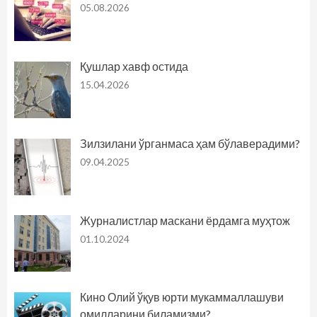
05.08.2026
Қушлар хавф остида
15.04.2026
Зилзилани ўрганмаса ҳам бўлаверадими?
09.04.2025
Журналистлар маскани ёрдамга муҳтож
01.10.2024
Кино Олий ўқув юрти мукаммаллашуви
омилларини биламизми?