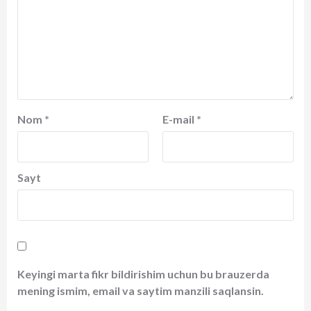
Nom
*
E-mail
*
Sayt
Keyingi marta fikr bildirishim uchun bu brauzerda
mening ismim, email va saytim manzili saqlansin.