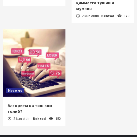
қимматга тушиши
мумкин
2 kun oldin
Behzod
170
Муаммо
Алгоритм ва тил: ким
ғолиб?
2 kun oldin
Behzod
152