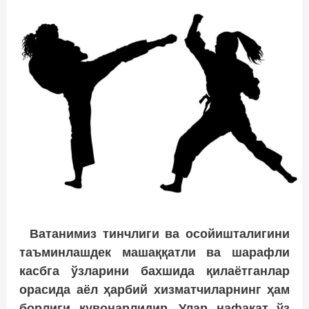
Ватанимиз тинчлиги ва осойишталигини
таъминлашдек машаққатли ва шарафли
касбга ўзларини бахшида қилаётганлар
орасида аёл ҳарбий хизматчиларнинг ҳам
борлиги қувонарлидир. Улар нафақат ўз