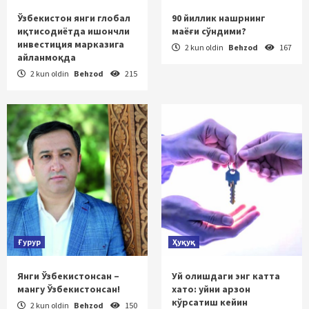
Ўзбекистон янги глобал
90 йиллик нашрнинг
иқтисодиётда ишончли
маёғи сўндими?
инвестиция марказига
2 kun oldin
Behzod
167
айланмоқда
2 kun oldin
Behzod
215
Ғурур
Ҳуқуқ
Янги Ўзбекистонсан –
Уй олишдаги энг катта
мангу Ўзбекистонсан!
хато: уйни арзон
кўрсатиш кейин
2 kun oldin
Behzod
150