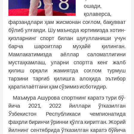
ошади,
қолаверса,
фарзандлари ҳам жисмонан соғлом, бақувват
бўлиб улғаяди. Шу маънода юртимизда хотин-
қизларнинг спорт билан шуғулланиши учун
барча шароитлар муҳайё қилинган.
Мамлакатимизда аёллар саломатлигини
мустаҳкамлаш, уларни спортга кенг жалб
қилиш орқали жамиятда соғлом турмуш
тарзини тарғиб қилишга алоҳида эътибор
қаратилаётгани ҳам сўзимиз исботидир.
Маъмура Ашурова спортнинг каратэ тури бў­
йича 2021, 2022 йиллари ўтказилган
Ўзбекистон Рес­публикаси чемпионатида
фахрли биринчи ўринни қўлга киритган. Жорий
йилнинг сентябрида ўтказилган каратэ бўйича