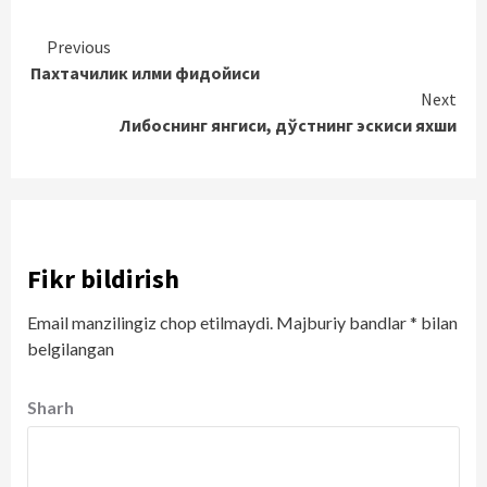
Continue
Previous
Пахтачилик илми фидойиси
Reading
Next
Либоснинг янгиси, дўстнинг эскиси яхши
Fikr bildirish
Email manzilingiz chop etilmaydi.
Majburiy bandlar
*
bilan
belgilangan
Sharh