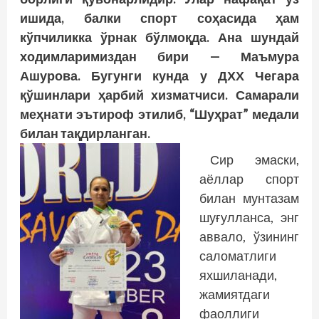
ишида, балки спорт соҳасида ҳам
кўпчиликка ўрнак бўлмоқда. Ана шундай
ходимларимиздан бири — Маъмура
Ашурова. Бугунги кунда у ДХХ Чегара
қўшинлари ҳарбий хизматчиси. Самарали
меҳнати эътироф этилиб, “Шуҳрат” медали
билан тақдирланган.
Сир эмаски,
аёллар спорт
билан мунтазам
шуғулланса, энг
аввало, ўзининг
саломатлиги
яхшиланади,
жамиятдаги
фаоллиги