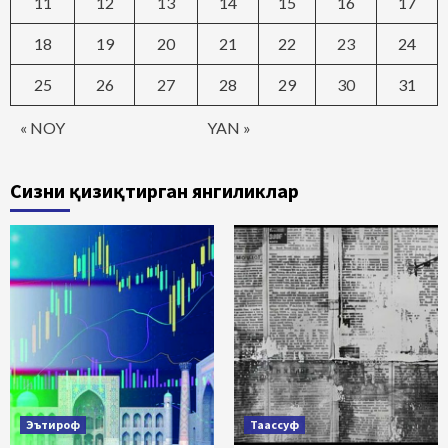
11
12
13
14
15
16
17
18
19
20
21
22
23
24
25
26
27
28
29
30
31
« NOY
YAN »
Сизни қизиқтирган янгиликлар
Эътироф
Таассуф