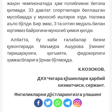
жаҳон чемпионатида ҳам ғолибликни бегона
қилмади. 33 давлат спортчилари беллашган
мусобақада у муносиб иштирок этди. Натижа
аъло бўлди. Бир эмас, 3 та олтин медаль билан
юртимиз байроғини муносиб ҳимоя қилди.
Албатта, бу каби ғалабалар бизни
қувонтиради. Маъмура Ашурова ўзининг
тиришқоқлиги, қатъияти, фидокорлиги
ҳамкасбларига ўрнак бўлмоқда.
К.КОЗОКОВ,
ДХХ Чегара қўшинлари ҳарбий
хизматчиси, сержант.
Янгиликларни дўстларингизга улашинг