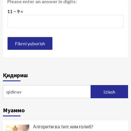
Please enter an answer in digits:
11 − 9 =
Қидириш
Qidirshish:
Муаммо
Алгоритм ва тил: ким ғолиб?