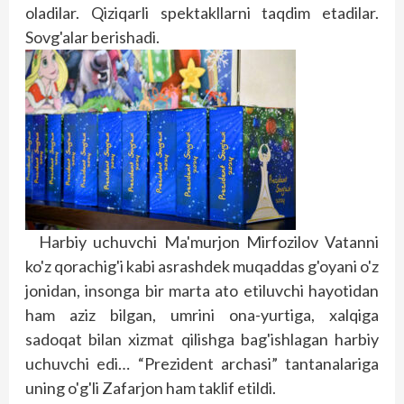
oladilar. Qiziqarli spektakllarni taqdim etadilar.
Sovg'alar berishadi.
Harbiy uchuvchi Ma'murjon Mirfozilov Vatanni
ko'z qorachig'i kabi asrashdek muqaddas g'oyani o'z
jonidan, insonga bir marta ato etiluvchi hayotidan
ham aziz bilgan, umrini ona-yurtiga, xalqiga
sadoqat bilan xizmat qilishga bag'ishlagan harbiy
uchuvchi edi… “Prezident archasi” tantanalariga
uning o'g'li Zafarjon ham taklif etildi.