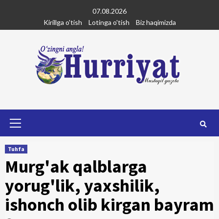
Skip
07.08.2026
to
Kirillga o'tish
Lotinga o'tish
Biz haqimizda
content
Primary
Menu
Tuhfa
Murg'ak qalblarga
yorug'lik, yaxshilik,
ishonch olib kirgan bayram