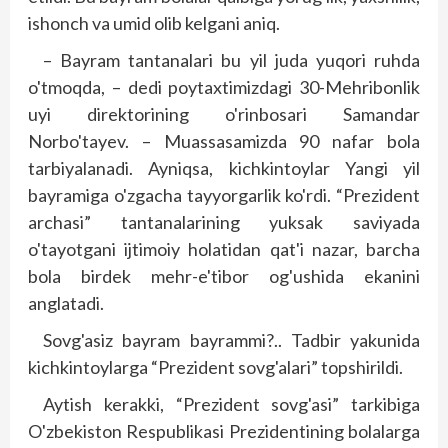
ishonch va umid olib kelgani aniq.
– Bayram tantanalari bu yil juda yuqori ruhda
o'tmoqda, – dedi poytaxtimizdagi 30-Mehribonlik
uyi direktorining o'rinbosari Samandar
Norbo'tayev. – Muassasamizda 90 nafar bola
tarbiyalanadi. Ayniqsa, kichkintoylar Yangi yil
bayramiga o'zgacha tayyorgarlik ko'rdi. “Prezident
archasi” tantanalarining yuksak saviyada
o'tayotgani ijtimoiy holatidan qat'i nazar, barcha
bola birdek mehr-e'tibor og'ushida ekanini
anglatadi.
Sovg'asiz bayram bayrammi?.. Tadbir yakunida
kichkintoylarga “Prezident sovg'alari” topshirildi.
Aytish kerakki, “Prezident sovg'asi” tarkibiga
O'zbekiston Respublikasi Prezidentining bolalarga