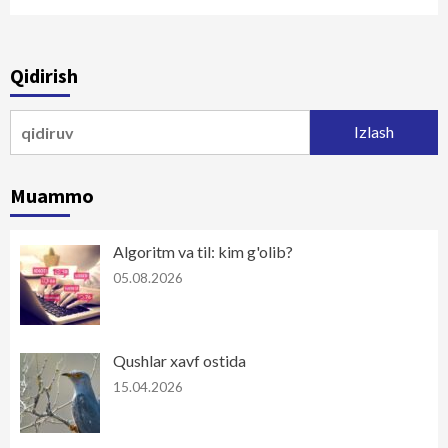
Qidirish
Qidirshish:
Muammo
Algoritm va til: kim g'olib?
05.08.2026
Qushlar xavf ostida
15.04.2026