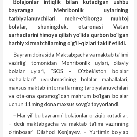
Bolajonlar intiqlik bilan kutadigan ushbu
bayramga Mehribonlik uylarining
tarbiyalanuvchilari, mehr-e'tiborga muhtoj
bolalar, shuningdek, ota-onasi Vatan
sarhadlarini himoya qilish yo'lida qurbon bo'lgan
harbiy xizmatchilarning o'g'il-qizlari taklif etildi.
Bayram doirasida Maktabgacha va maktab ta'limi
vazirligi tomonidan Mehribonlik uylari, oilaviy
bolalar uylari, “SOS – O'zbekiston bolalar
mahallalari” uyushmasining bolalar mahallalari,
maxsus maktab-internatlarning tarbiyalanuvchilari
va ota-ona qaramog'idan mahrum bo'lgan bolalar
uchun 11 ming dona maxsus sovg'a tayyorlandi.
– Har yili bu bayramni bolajonlar orziqib kutadilar,
– dedi maktabgacha va maktab ta'limi vazirining
o'rinbosari Dilshod Kenjayev. – Yurtimiz bo'ylab