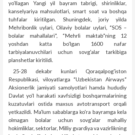
yo'llagan Yangi yil bayram tabrigi, shirinlik­lar,
kanselyariya mahsulotlari, smart soat va boshqa
tuhfalar kiritilgan. Shuningdek, joriy yilda
Mehribonlik uylari, Oilaviy bolalar uylari, “SOS –
bolalar mahallalari”, “Mehrli maktab”ning 12
yoshdan katta bo'lgan 1600 nafar
tarbiyalanuvchilari uchun sovg'alar tarkibiga
planshetlar kiritildi.
25-28 dekabr kunlari Qoraqalpog'iston
Respublikasi, viloyatlarga “Uzbekistan Airways”
Aksionerlik jamiyati samolyotlari hamda hududiy
Davlat yo'l harakati xavfsizligi boshqarmalarining
kuzatuvlari ostida maxsus avtotransport orqali
yetkazildi. Ma'lum sabablarga ko'ra bayramga kela
olmagan bolalar uchun sovg'alar mahalliy
hokimliklar, sektorlar, Milliy gvardiya va vazirlikning