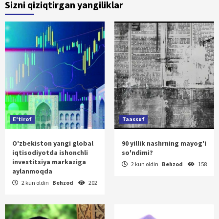
Sizni qiziqtirgan yangiliklar
E'tirof
Taassuf
O'zbekiston yangi global
90 yillik nashrning mayog'i
iqtisodiyotda ishonchli
so'ndimi?
investitsiya markaziga
2 kun oldin
Behzod
158
aylanmoqda
2 kun oldin
Behzod
202