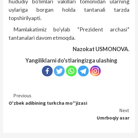
hududiy bo'limlari vakillari tomonidan ularning
uylariga borgan holda tantanali tarzda
topshirilyapti.
Mamlakatimiz bo'ylab “Prezident archasi”
tantanalari davom etmoqda.
Nazokat USMONOVA.
Yangiliklarni do'stlaringizga ulashing
Continue
Previous
O'zbek adibining turkcha mo''jizasi
Reading
Next
Umrboqiy asar