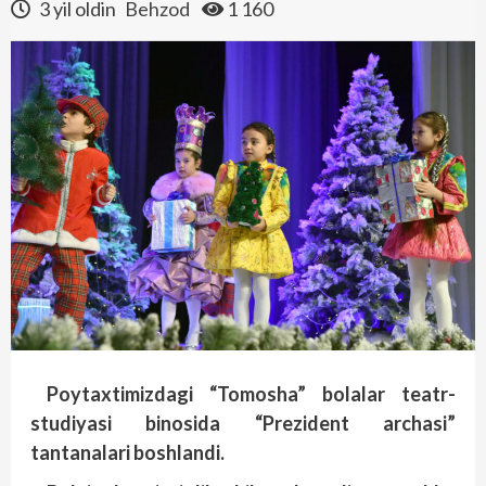
3 yil oldin
Behzod
1 160
Poytaxtimizdagi “Tomosha” bolalar teatr-
studiyasi binosida “Prezident archasi”
tantanalari boshlandi.