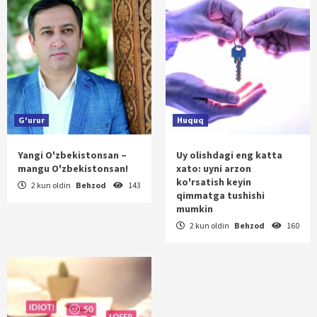
G'urur
Huquq
Yangi O'zbekistonsan –
Uy olishdagi eng katta
mangu O'zbekistonsan!
xato: uyni arzon
ko'rsatish keyin
2 kun oldin
Behzod
143
qimmatga tushishi
mumkin
2 kun oldin
Behzod
160