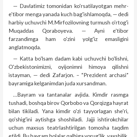
— Davlatimiz tomonidan ko'rsatilayotgan mehr-
e'tibor menga yanada kuch bag'ishlamoqda, — dedi
harbiy uchuvchi M.Mirfozilovning turmush o'rtog'i
Muqaddas Qoraboyeva. — Ayni e'tibor
farzandimga ham o'zini yolg'iz emasligini
anglatmoqda.
— Katta bo'lsam dadam kabi uchuvchi bo'lishni,
O'zbekistonimizni, oyijonimni himoya qilishni
istayman, — dedi Zafarjon. – “Prezident archasi”
bayramiga kelganimdan juda xursandman.
…Bayram va tantanalar avjida. Kimdir rasmga
tushadi, boshqa birov Qorbobo va Qorqizga hayrat
bilan tikiladi. Yana kimdir o'zi tayyorlagan she'ri,
qo'shig'ini aytishga shoshiladi. Jajji ishtirokchilar
uchun maxsus teatrlashtirilgan tomosha taqdim
etildi. Bu bayram bolalar qalbiga yorug'lik, yaxshilik,