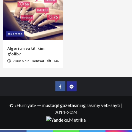
Muammo
Algoritm va til: kim
g'olib?
2 kun oldin
Behzod
144
Facebook
Telegram
©
«Hurriyat»
— mustaqil gazetasining rasmiy veb-sayti
|
2014-2024