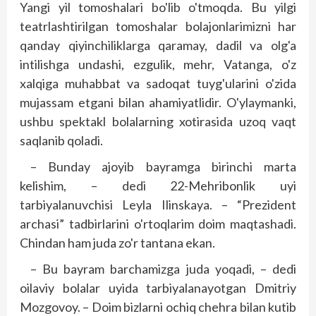
Yangi yil tomoshalari bo'lib o'tmoqda. Bu yilgi
teatrlashtirilgan tomoshalar bolajonlarimizni har
qanday qi­yinchiliklarga qaramay, dadil va olg'a
intilishga undashi, ezgulik, mehr, Vatanga, o'z
xalqiga muhabbat va sadoqat tuyg'ularini o'zida
mujassam etgani bilan ahamiyatlidir. O'ylaymanki,
ushbu spektakl bolalarning xotirasida uzoq vaqt
saqlanib qoladi.
– Bunday ajoyib bayramga birinchi marta
kelishim, – dedi 22-Mehribonlik uyi
tarbiyalanuvchisi Leyla Ilins­kaya. – “Prezident
archasi” tadbirlarini o'rtoqlarim doim maqtashadi.
Chindan ham juda zo'r tantana ekan.
– Bu bayram barchamizga juda yoqadi, – dedi
oilaviy bolalar uyida tarbiyalanayotgan Dmitriy
Mozgovoy. – Doim bizlarni ochiq chehra bilan kutib