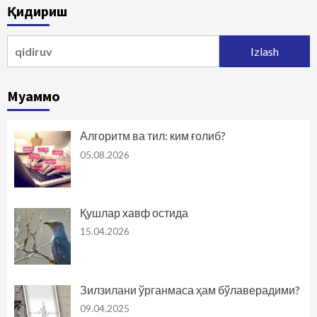
Қидириш
Qidirshish:
Муаммо
Алгоритм ва тил: ким ғолиб?
05.08.2026
Қушлар хавф остида
15.04.2026
Зилзилани ўрганмаса ҳам бўлаверадими?
09.04.2025