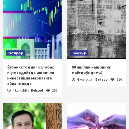
Эътироф
Таассуф
Ўзбекистон янги глобал
90 йиллик нашрнинг
иқтисодиётда ишончли
маёғи сўндими?
инвестиция марказига
4 kun oldin
Behzod
214
айланмоқда
4 kun oldin
Behzod
285