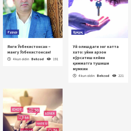
Ғурур
Ҳуқуқ
Янги Ўзбекистонсан –
Уй олишдаги энг катта
мангу Ўзбекистонсан!
хато: уйни арзон
кўрсатиш кейин
4 kun oldin
Behzod
191
қимматга тушиши
мумкин
4 kun oldin
Behzod
221