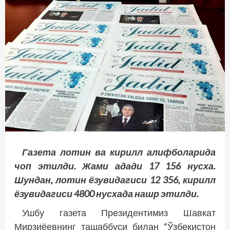
Газета лотин ва кирилл алифболарида
чоп этилди. Жами адади 17 156 нусха.
Шундан, лотин ёзувидагиси 12 356, кирилл
ёзувидагиси 4800 нусхада нашр этилди.
Ушбу газета Президентимиз Шавкат
Мирзиёевнинг ташаббуси билан “Ўзбекистон