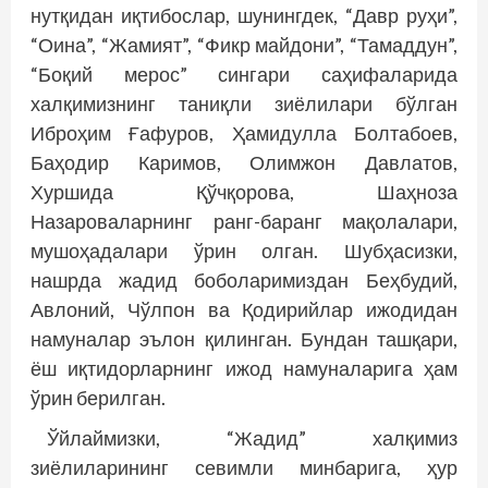
нутқидан иқтибослар, шунингдек, “Давр руҳи”,
“Оина”, “Жамият”, “Фикр майдони”, “Тамаддун”,
“Боқий мерос” сингари саҳифаларида
халқимизнинг таниқли зиёлилари бўлган
Иброҳим Ғафуров, Ҳамидулла Болтабоев,
Баҳодир Каримов, Олимжон Давлатов,
Хуршида Қўчқорова, Шаҳноза
Назароваларнинг ранг-баранг мақолалари,
мушоҳадалари ўрин олган. Шубҳасизки,
нашрда жадид боболаримиздан Беҳбудий,
Авлоний, Чўлпон ва Қодирийлар ижодидан
намуналар эълон қилинган. Бундан ташқари,
ёш иқтидорларнинг ижод намуналарига ҳам
ўрин берилган.
Ўйлаймизки, “Жадид” халқимиз
зиёлиларининг севимли минбарига, ҳур