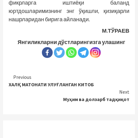
фикрларга иштиёқи баланд
юртдошларимизнинг энг ўқишли, қизиқарли
нашрларидан бирига айланади.
М.ТЎРАЕВ
Янгиликларни дўстларингизга улашинг
Continue
Previous
ХАЛҚ МАТОНАТИ УЛУҒЛАНГАН КИТОБ
Reading
Next
Муҳим ва долзарб тадқиқот