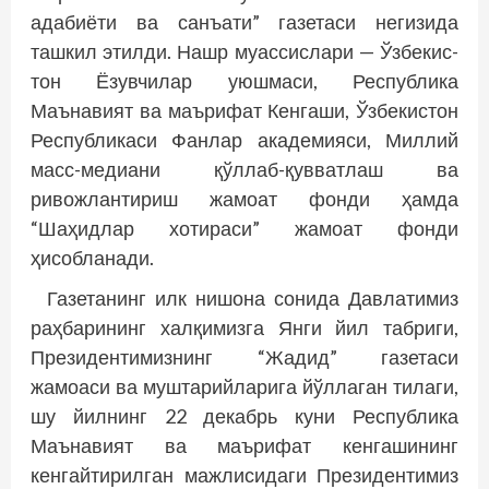
адабиёти ва санъати” газетаси негизида
ташкил этилди. Нашр муассислари — Ўзбекис­
тон Ёзувчилар уюшмаси, Республика
Маънавият ва маърифат Кенгаши, Ўзбекистон
Республикаси Фанлар акаде­мияси, Миллий
масс-медиани қўллаб-қувватлаш ва
ривожлантириш жамоат фонди ҳамда
“Шаҳидлар хотираси” жамоат фонди
ҳисобланади.
Газетанинг илк нишона сонида Давлатимиз
раҳбарининг халқимизга Янги йил табриги,
Президентимизнинг “Жадид” газетаси
жамоаси ва муштарийларига йўллаган тилаги,
шу йилнинг 22 декабрь куни Республика
Маънавият ва маърифат кенгашининг
кенгайтирилган мажлисидаги Президентимиз