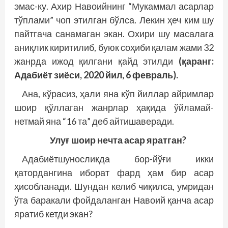
эмас-ку. Ахир Навоийнинг “Мукаммал асарлар
тўп­лами” чоп этилган бўлса. Лекин ҳеч ким шу
пайтгача санамаган экан. Охири шу масалага
аниқлик киритилиб, буюк соҳиби қалам жами 32
жанрда ижод қилгани қайд этилди
(қаранг:
Адабиёт зиёси, 2020 йил, 6 февраль).
Ана, кўрасиз, ҳали яна кўп йиллар айримлар
шоир қўллаган жанрлар ҳақида ўйламай-
нетмай яна “16 та” деб айтишаверади.
Улуғ шоир нечта асар яратган?
Адабиётшуносликда бор-йўғи икки
қатордангина иборат фард ҳам бир асар
ҳисобланади. Шундан келиб чиқилса, умридан
ўта баракали фойдаланган Навоий қанча асар
яратиб кетди экан?