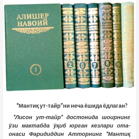
“Мантиқ ут-тайр”ни неча ёшида ёдлаган?
“Лисон ут-тайр” достонида шоирнинг
ўзи мактабда ўқиб юрган кезлари ота-
онаси Фаридиддин Атторнинг “Мантиқ