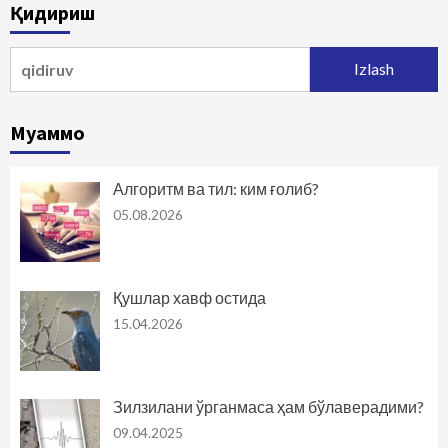
Қидириш
Qidirshish:
Муаммо
Алгоритм ва тил: ким ғолиб?
05.08.2026
Қушлар хавф остида
15.04.2026
Зилзилани ўрганмаса ҳам бўлаверадими?
09.04.2025