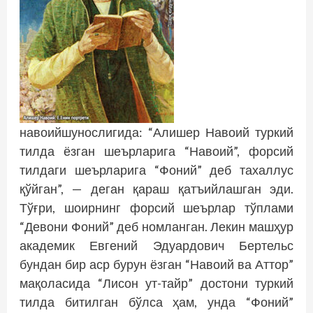
навоийшунослигида: “Алишер Навоий туркий
тилда ёзган шеърларига “Навоий”, форсий
тилдаги шеърларига “Фоний” деб тахаллус
қўйган”, — деган қараш қатъийлашган эди.
Тўғри, шоирнинг форсий шеърлар тўплами
“Девони Фоний” деб номланган. Лекин машҳур
академик Евгений Эдуардович Бертельс
бундан бир аср бурун ёзган “Навоий ва Аттор”
мақоласида “Лисон ут-тайр” дос­тони туркий
тилда битилган бўлса ҳам, унда “Фоний”