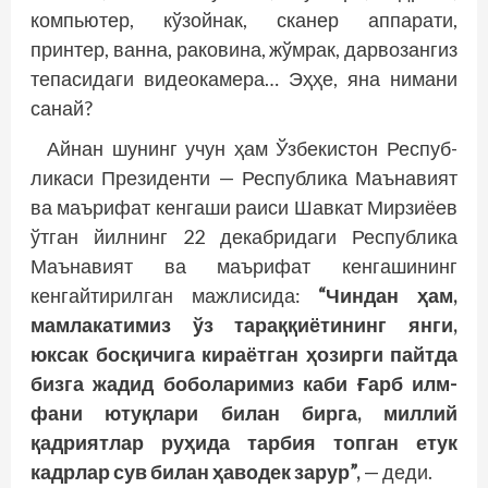
компьютер, кўзойнак, сканер аппарати,
принтер, ванна, раковина, жўмрак, дарвозангиз
тепасидаги видеокамера… Эҳҳе, яна нимани
санай?
Айнан шунинг учун ҳам Ўзбекистон Респуб­
ликаси Президенти — Республика Маънавият
ва маърифат кенгаши раиси Шавкат Мирзиёев
ўтган йилнинг 22 декабридаги Республика
Маънавият ва маърифат кенгашининг
кенгайтирилган мажлисида:
“Чиндан ҳам,
мамлакатимиз ўз тараққиётининг янги,
юксак босқичига кираётган ҳозирги пайтда
бизга жадид боболаримиз каби Ғарб илм-
фани ютуқлари билан бирга, миллий
қадриятлар руҳида тарбия топган етук
кадрлар сув билан ҳаводек зарур”,
— деди.