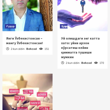
Ғурур
Ҳуқуқ
Янги Ўзбекистонсан –
Уй олишдаги энг катта
мангу Ўзбекистонсан!
хато: уйни арзон
кўрсатиш кейин
2 kun oldin
Behzod
151
қимматга тушиши
мумкин
2 kun oldin
Behzod
170