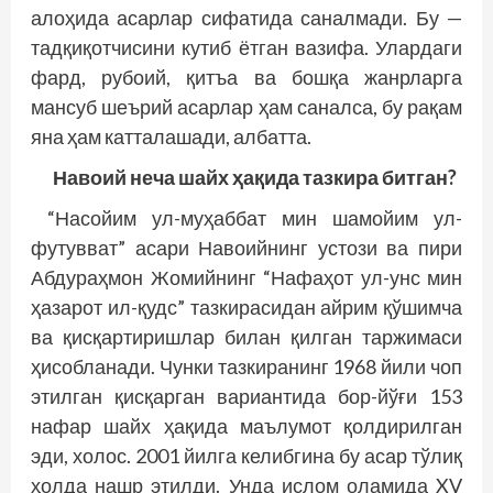
алоҳида асарлар сифатида саналмади. Бу —
тадқиқотчисини кутиб ётган вазифа. Улардаги
фард, рубоий, қитъа ва бошқа жанрларга
мансуб шеърий асарлар ҳам саналса, бу рақам
яна ҳам катталашади, албатта.
Навоий неча шайх ҳақида тазкира битган?
“Насойим ул-муҳаббат мин шамойим ул-
футувват” асари Навоийнинг устози ва пири
Абдураҳмон Жомийнинг “Нафаҳот ул-унс мин
ҳазарот ил-қудс” тазкирасидан айрим қўшимча
ва қисқартиришлар билан қилган таржимаси
ҳисобланади. Чунки тазкиранинг 1968 йили чоп
этилган қисқарган вариантида бор-йўғи 153
нафар шайх ҳақида маълумот қолдирилган
эди, холос. 2001 йилга келибгина бу асар тўлиқ
ҳолда нашр этилди. Унда ислом оламида XV