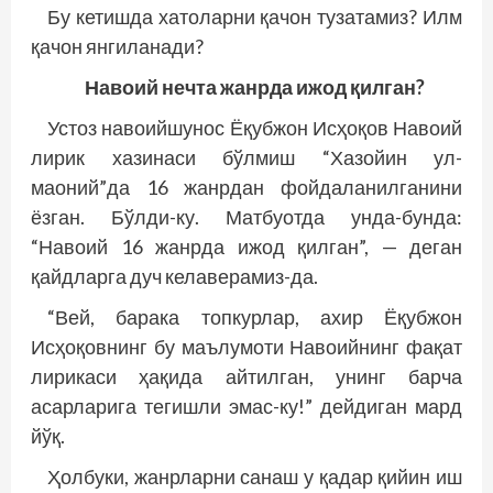
Бу кетишда хатоларни қачон тузатамиз? Илм
қачон янгиланади?
Навоий нечта жанрда ижод қилган?
Устоз навоийшунос Ёқубжон Исҳоқов Навоий
лирик хазинаси бўлмиш “Хазойин ул-
маоний”да 16 жанр­дан фойдаланилганини
ёзган. Бўлди-ку. Матбуотда унда-бунда:
“Навоий 16 жанрда ижод қилган”, — деган
қайдларга дуч келаверамиз-да.
“Вей, барака топкурлар, ахир Ёқубжон
Исҳоқовнинг бу маълумоти Навоийнинг фақат
лирикаси ҳақида айтилган, унинг барча
асарларига тегишли эмас-ку!” дейдиган мард
йўқ.
Ҳолбуки, жанрларни санаш у қадар қийин иш