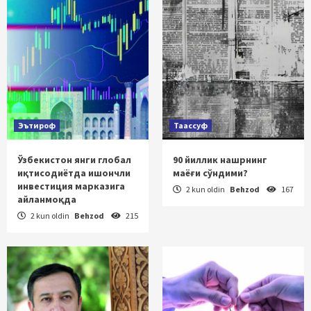
Эътироф
Таассуф
Ўзбекистон янги глобал
90 йиллик нашрнинг
иқтисодиётда ишончли
маёғи сўндими?
инвестиция марказига
2 kun oldin
Behzod
167
айланмоқда
2 kun oldin
Behzod
215