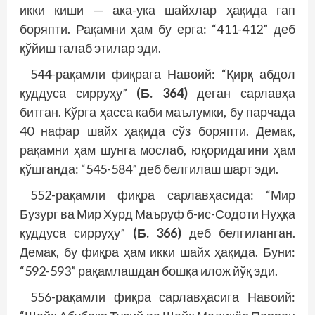
икки киши — ака-ука шайхлар ҳақида гап
боряпти. Рақамни ҳам бу ерга: “411-412” деб
қўйиш талаб этилар эди.
544-рақамли фиқрага Навоий: “Қирқ абдол
қуддуса сирруҳу”
(Б. 364)
деган сарлавҳа
битган. Кўрга ҳасса каби маълумки, бу парчада
40 нафар шайх ҳақида сўз боряпти. Демак,
рақамни ҳам шунга мослаб, юқоридагини ҳам
қўшганда: “545-584” деб белгилаш шарт эди.
552-рақамли фиқра сарлавҳасида: “Мир
Бузург ва Мир Хурд Маъруф б-ис-Содоти Нуҳқа
қуддуса сирруҳу”
(Б. 366)
деб белгиланган.
Демак, бу фиқра ҳам икки шайх ҳақида. Буни:
“592-593” рақамлашдан бошқа илож йўқ эди.
556-рақамли фиқра сарлавҳасига Навоий: