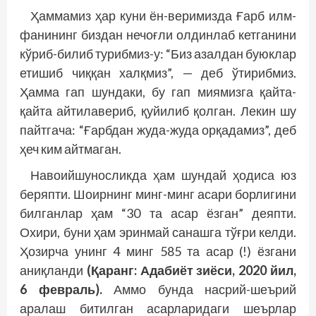
Ҳаммамиз ҳар куни ён-веримизда Ғарб илм-
фанининг биздан нечоғли олдинлаб кетганини
кўриб-билиб турибмиз-у: “Биз азалдан буюклар
етишиб чиққан халқмиз”, — деб ўтирибмиз.
Ҳамма гап шундаки, бу гап миямизга қайта-
қайта айтилавериб, қуйилиб қолган. Лекин шу
пайтгача: “Ғарбдан жуда-жуда орқадамиз”, деб
ҳеч ким айтмаган.
Навоийшуносликда ҳам шундай ҳодиса юз
беряпти. Шоирнинг минг-минг асари борлигини
билганлар ҳам “30 та асар ёзган” деяпти.
Охири, буни ҳам эринмай санашга тўғри келди.
Ҳозирча унинг 4 минг 585 та асар (!) ёзгани
аниқланди
(Қаранг: Адабиёт зиёси, 2020 йил,
6 февраль).
Аммо бунда насрий-шеърий
аралаш битилган асарларидаги шеърлар