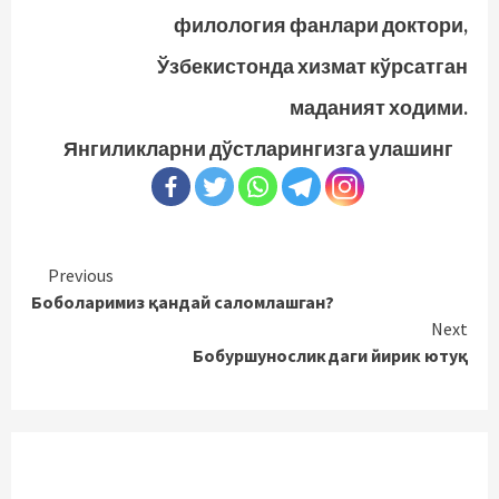
филология фанлари доктори,
Ўзбекистонда хизмат кўрсатган
маданият ходими.
Янгиликларни дўстларингизга улашинг
Continue
Previous
Боболаримиз қандай саломлашган?
Reading
Next
Бобуршуносликдаги йирик ютуқ