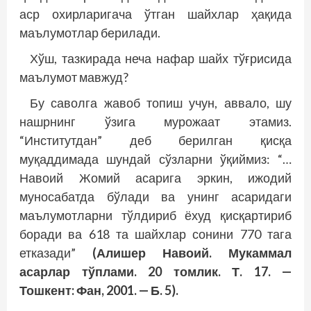
аср охирларигача ўтган шайхлар ҳақида
маълумотлар берилади.
Хўш, тазкирада неча нафар шайх тўғрисида
маълумот мавжуд?
Бу саволга жавоб топиш учун, аввало, шу
нашрнинг ўзига мурожаат этамиз.
“Институтдан” деб берилган қисқа
муқаддимада шундай сўзларни ўқиймиз: “…
Навоий Жомий асарига эркин, ижодий
муносабатда бўлади ва унинг асаридаги
маълумотларни тўлдириб ёхуд қисқартириб
боради ва 618 та шайхлар сонини 770 тага
етказади”
(Алишер Навоий. Мукаммал
асарлар тўплами. 20 томлик. Т. 17. —
Тошкент: Фан, 2001. — Б. 5).