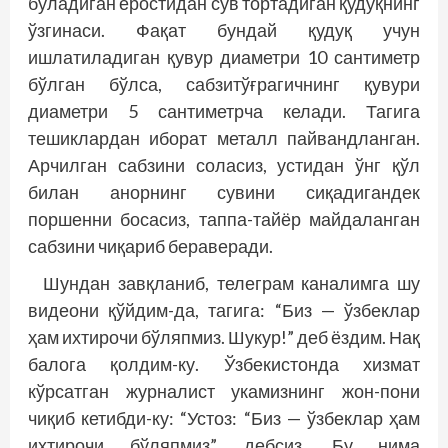
бўладиган еростидан сув тортадиган қудуқнинг
ўзгинаси. Фақат бундай қудуқ учун
ишлатиладиган қувур диаметри 10 сантиметр
бўлган бўлса, сабзитўғрагичнинг қувури
диаметри 5 сантиметрча келади. Тагига
тешиклардан иборат металл пайвандланган.
Арчилган сабзини соласиз, устидан ўнг қўл
билан анорнинг сувини сиқадигандек
поршенни босасиз, таппа-тайёр майдаланган
сабзини чиқариб бераверади.
Шундан завқланиб, телеграм каналимга шу
видеони қўйдим-да, тагига: “Биз — ўзбеклар
ҳам ихтирочи бўляпмиз. Шукур!” деб ёздим. Нақ
балога қолдим-ку. Ўзбекистонда хизмат
кўрсатган журналист укамизнинг жон-пони
чиқиб кетибди-ку: “Устоз: “Биз — ўзбеклар ҳам
ихтирочи бўляпмиз”, дебсиз. Бу нима