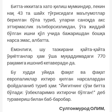
Битта-иккитага хато қилиш мумкиндир, лекин
нақ 43 та шайх тўғрисидаги маълумотлар
берилган бўла туриб, уларни саноқда акс
эттирмаслик эътиборсизликдан, ўта жиддий
бўлган ишни қўл учида бажаришдан бошқа
нарса эмас, албатта.
Ёмонлиги, шу тазкирани қайта-қайта
ўқиётганлар ҳам ўша муқаддимадаги 770
рақамига ишониб кетаверади-да.
Бу худди уйида фақат ва фақат
европаликлар ихтиро қилган нарсалардан
фойдаланиб туриб ҳам: “Йигитнинг сўзи битта
бўлади: ўзбекларимиз ихтирочи бўлган!” деб
туравериш билан баб-баробар.
Султонмурод ОЛИМ,