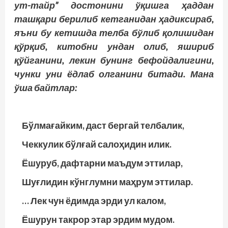
ут-тайр” достонини ўқишга ҳаддан
ташқари берилиб кетганидан ҳадиксираб,
яъни бу кетишда телба бўлиб қолишидан
қўрқиб, китобни ундан олиб, яшириб
қўйганини, лекин бунинг бефойдалигини,
чунки уни ёдлаб олганини битади. Мана
ўша байтлар:
Бўлмағайким, даст бергай телбалик,
Чеккулик бўлғай салоҳидин илик.
Ёшуруб, дафтарни маъдум эттилар,
Шуғлидин кўнглумни маҳрум эттилар.
… Лек чун ёдимда эрди ул калом,
Ёшурун такрор этар эрдим мудом.