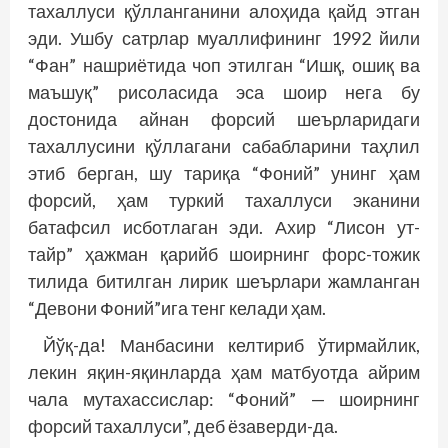
тахаллуси қўлланганини алоҳида қайд этган
эди. Ушбу сатрлар муаллифининг 1992 йили
“Фан” нашриётида чоп этилган “Ишқ, ошиқ ва
маъшуқ” рисоласида эса шоир нега бу
достонида айнан форсий шеърларидаги
тахаллусини қўллагани сабабларини таҳлил
этиб берган, шу тариқа “Фоний” унинг ҳам
форсий, ҳам туркий тахаллуси эканини
батафсил исботлаган эди. Ахир “Лисон ут-
тайр” ҳажман қарийб шоирнинг форс-тожик
тилида битилган лирик шеърлари жамланган
“Девони Фоний”ига тенг келади ҳам.
Йўқ-да! Манбасини келтириб ўтирмайлик,
лекин яқин-яқинларда ҳам матбуотда айрим
чала мутахассислар: “Фоний” — шоирнинг
форсий тахаллуси”, деб ёзаверди-да.