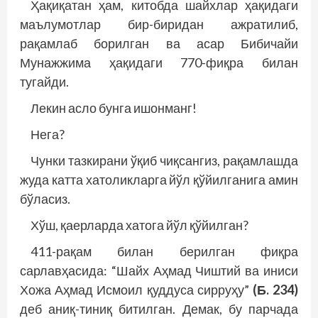
Ҳақиқатан ҳам, китобда шайхлар ҳақидаги
маълумотлар бир-биридан ажратилиб,
рақамлаб борилган ва асар Бибичайи
Мунажжима ҳақидаги 770-фиқра билан
тугайди.
Лекин асло бунга ишонманг!
Нега?
Чунки тазкирани ўқиб чиқсангиз, рақамлашда
жуда катта хатоликларга йўл қўйилганига амин
бўласиз.
Хўш, қаерларда хатога йўл қўйилган?
411-рақам билан берилган фиқра
сарлавҳасида: “Шайх Аҳмад Чиштий ва иниси
Хожа Аҳмад Исмоил қуддуса сирруҳу”
(Б. 234)
деб аниқ-тиниқ битилган. Демак, бу парчада