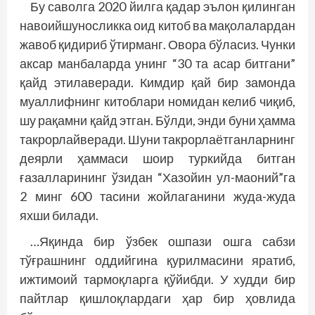
Бу саволга 2020 йилга қадар эълон қилинган
навоийшуносликка оид китоб ва мақолалардан
жавоб қидириб ўтирманг. Овора бўласиз. Чунки
аксар манбаларда унинг “30 та асар битгани”
қайд этилаверади. Кимдир қай бир замонда
муаллифнинг китоблари номидан келиб чиқиб,
шу рақамни қайд этган. Бўлди, энди буни ҳамма
такрорлайверади. Шуни такрорлаётганларнинг
деярли ҳаммаси шоир туркийда битган
ғазалларининг ўзидан “Хазойин ул-маоний”га
2 минг 600 тасини жойлаганини жуда-жуда
яхши билади.
…Яқинда бир ўзбек ошпази ошга сабзи
тўғрашнинг оддийгина қурилмасини яратиб,
ижтимоий тармоқларга қўйибди. У худди бир
пайтлар қишлоқлардаги ҳар бир ҳовлида