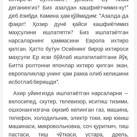
деганингиз? Биз азалдан кашфиётчимиз-ку!”
деб ёзибди. Камина ҳам қўймадим: “Азалда-да
фақат! Ҳозир дунё қайси кашфиётимиз
маҳсулини ишлат­япти? Биз ишлатаётган
нарсаларнинг ҳаммасини Европа ихтиро
қилган. Ҳатто бутун Осиёнинг бирор ихтироси
маҳсули Ер юзи бўйлаб ишлатилаётгани йўқ.
Битта ролтонни японлар ихтиро қилган экан,
европаликлар унинг ҳам ракка олиб келишини
исботлаб беришди”.
Ахир уйингизда ишлатаётган нарсаларни —
велосипед, скутер, телевизор, иситиш тизими,
ошхонангизгача оқизиб келинган газ, машина,
телефон, холодильник, электр токи, кир ювиш
машинаси, микровольновка, соч қуриткич, тиш
пастаси, тиш чўткаси, устара, дрель,