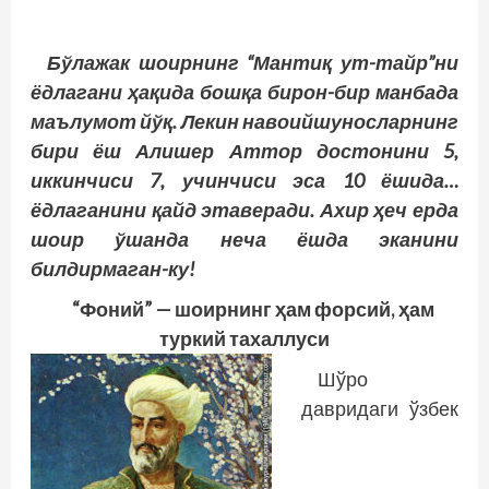
Бўлажак шоирнинг “Мантиқ ут-тайр”ни
ёдлагани ҳақида бошқа бирон-бир манбада
маълумот йўқ. Лекин навоийшуносларнинг
бири ёш Алишер Аттор достонини 5,
иккинчиси 7, учинчиси эса 10 ёшида…
ёдлаганини қайд этаверади. Ахир ҳеч ерда
шоир ўшанда неча ёшда эканини
билдирмаган-ку!
“Фоний” — шоирнинг ҳам форсий, ҳам
туркий тахаллуси
Шўро
давридаги ўзбек