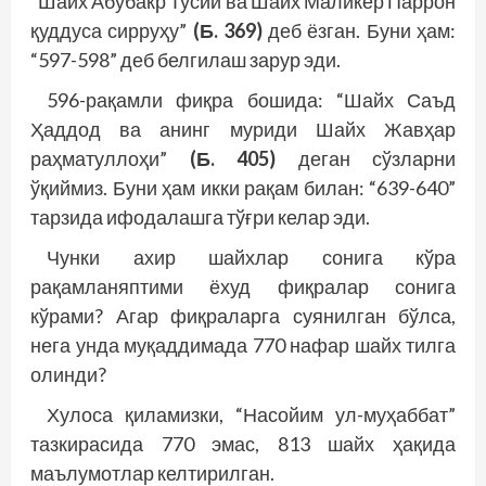
“Шайх Абубакр Тусий ва Шайх Маликёр Паррон
қуддуса сирруҳу”
(Б. 369)
деб ёзган. Буни ҳам:
“597-598” деб белгилаш зарур эди.
596-рақамли фиқра бошида: “Шайх Саъд
Ҳаддод ва анинг муриди Шайх Жавҳар
раҳматуллоҳи”
(Б. 405)
деган сўзларни
ўқиймиз. Буни ҳам икки рақам билан: “639-640”
тарзида ифодалашга тўғри келар эди.
Чунки ахир шайхлар сонига кўра
рақамланяптими ёхуд фиқралар сонига
кўрами? Агар фиқраларга суянилган бўлса,
нега унда муқаддимада 770 нафар шайх тилга
олинди?
Хулоса қиламизки, “Насойим ул-муҳаббат”
тазкирасида 770 эмас, 813 шайх ҳақида
маълумотлар келтирилган.