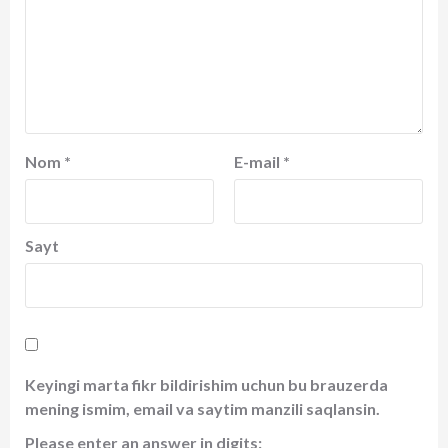
Nom
*
E-mail
*
Sayt
Keyingi marta fikr bildirishim uchun bu brauzerda
mening ismim, email va saytim manzili saqlansin.
Please enter an answer in digits: