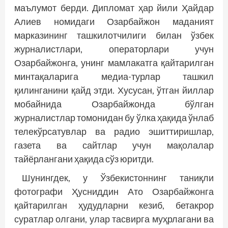
маълумот берди. Дипломат ҳар йили Ҳайдар
Алиев номидаги Озарбайжон маданият
марказининг ташкилотчилиги билан ўзбек
журналистлари, операторлари учун
Озарбайжонга, унинг мамлакатга қайтарилган
минтақаларига медиа-турлар ташкил
қилинганини қайд этди. Хусусан, ўтган йиллар
мобайнида Озарбайжонда бўлган
журналистлар томонидан бу ўлка ҳақида ўнлаб
телекўрсатувлар ва радио эшиттириш­лар,
газета ва сайтлар учун мақолалар
тайёрлангани ҳақида сўз юритди.
Шунингдек, у Ўзбекистоннинг таниқли
фотографи Ҳусниддин Ато Озарбайжонга
қайтарилган ҳудудларни кезиб, бетакрор
суратлар олгани, улар тас­вирга муҳрлагани ва