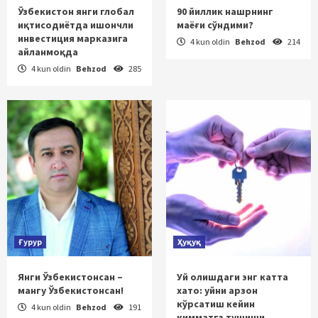
Ўзбекистон янги глобал
90 йиллик нашрнинг
иқтисодиётда ишончли
маёғи сўндими?
инвестиция марказига
4 kun oldin
Behzod
214
айланмоқда
4 kun oldin
Behzod
285
Ғурур
Ҳуқуқ
Янги Ўзбекистонсан –
Уй олишдаги энг катта
мангу Ўзбекистонсан!
хато: уйни арзон
кўрсатиш кейин
4 kun oldin
Behzod
191
қимматга тушиши