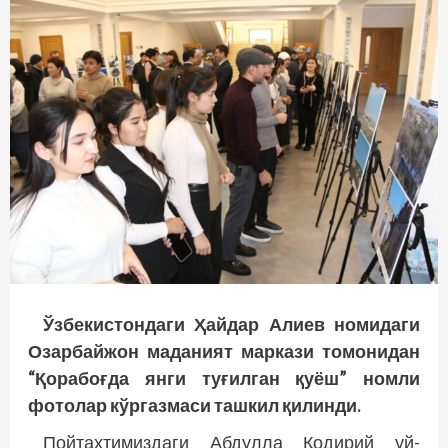
Ўзбекистондаги Ҳайдар Алиев номидаги
Озарбайжон маданият маркази томонидан
“Қорабоғда янги туғилган қуёш” номли
фотолар кўргазмаси ташкил қилинди.
Пойтахтимиздаги Абдулла Қодирий уй-