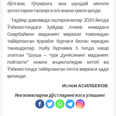
бўлгани, тўғрироғи, ана шундай аянчли
ҳолатларни тасвирга олганини ҳикоя қилди.
Тадбир давомида иштирокчилар 2020 йилда
Ўзбекистондаги Ҳайдар Алиев номидаги
Озарбайжон маданият маркази томонидан
тайёрланган Қорабоғ бурчаги билан яқиндан
танишдилар. Ушбу бурчакка 5 тилда нашр
этилган “Шуша — турк дунёсининг маданият
пойтахти” номли энциклопедик китоб ва
Ўзбекистонда тайёрланган почта маркаси ҳадя
қилинди.
Ислом АСИЛБЕКОВ.
Янгиликларни дўстларингизга улашинг