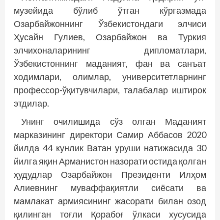
музейида бўлиб ўтган кўргазмада
Озарбайжоннинг Ўзбекистондаги элчиси
Ҳусайн Гулиев, Озарбайжон ва Туркия
элчихоналарининг дипломатлари,
Ўзбекистоннинг маданият, фан ва санъат
ходимлари, олимлар, университетларнинг
профессор-ўқитувчилари, талабалар иштирок
этдилар.
Унинг очилишида сўз олган Маданият
марказининг директори Самир Аббасов 2020
йилда 44 кунлик Ватан уруши натижасида 30
йилга яқин Арманис­тон назорати остида қолган
ҳудудлар Озарбайжон Президенти Илҳом
Алиевнинг муваффақиятли сиёсати ва
мамлакат армиясининг жасорати билан озод
қилинган тоғли Қорабоғ ўлкаси хусусида