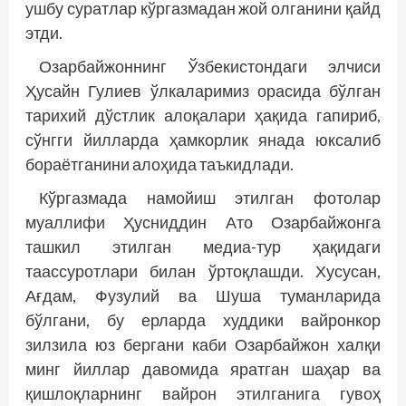
ушбу суратлар кўргазмадан жой олганини қайд
этди.
Озарбайжоннинг Ўзбекистондаги элчиси
Ҳусайн Гулиев ўлкаларимиз орасида бўлган
тарихий дўстлик алоқалари ҳақида гапириб,
сўнгги йилларда ҳамкорлик янада юксалиб
бораётганини алоҳида таъкидлади.
Кўргазмада намойиш этилган фотолар
муаллифи Ҳусниддин Ато Озарбайжонга
ташкил этилган медиа-тур ҳақидаги
таассуротлари билан ўртоқлашди. Хусусан,
Ағдам, Фузулий ва Шуша туманларида
бўлгани, бу ерларда худдики вайронкор
зилзила юз бергани каби Озарбайжон халқи
минг йиллар давомида яратган шаҳар ва
қишлоқларнинг вайрон этилганига гувоҳ