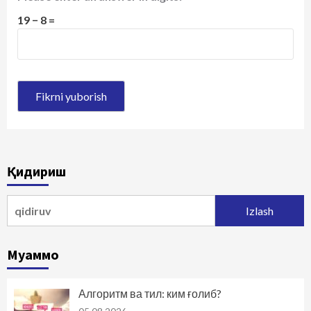
19 − 8 =
Қидириш
Qidirshish:
Муаммо
Алгоритм ва тил: ким ғолиб?