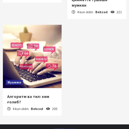
мумкин
4 kun oldin
Behzod
221
Муаммо
Алгоритм ва тил: ким
ғолиб?
4 kun oldin
Behzod
205