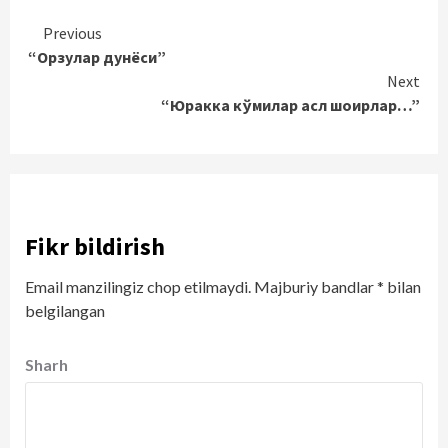
Continue
Previous
“Орзулар дунёси”
Reading
Next
“Юракка кўмилар асл шоирлар…”
Fikr bildirish
Email manzilingiz chop etilmaydi.
Majburiy bandlar
*
bilan
belgilangan
Sharh