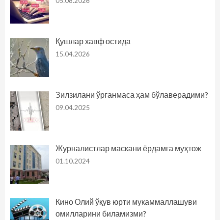
05.08.2026
Қушлар хавф остида
15.04.2026
Зилзилани ўрганмаса ҳам бўлаверадими?
09.04.2025
Журналистлар маскани ёрдамга муҳтож
01.10.2024
Кино Олий ўқув юрти мукаммаллашуви
омилларини биламизми?