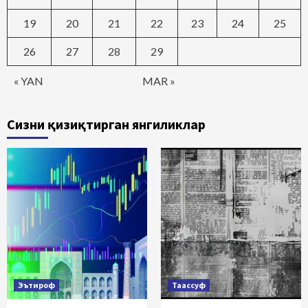
19
20
21
22
23
24
25
26
27
28
29
« YAN
MAR »
Сизни қизиқтирган янгиликлар
Эътироф
Таассуф