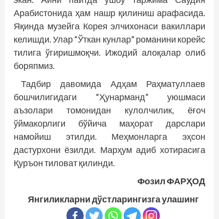
Арабистонида ҳам нашр қилиниш арафасида.
Яқинда музейга Корея элчихонаси вакиллари
келишди. Улар “Ўткан кунлар” романини корейс
тилига ўгиришмоқчи. Ижодий алоқалар олиб
боряпмиз.
Тадбир давомида Адҳам Раҳматуллаев
бошчилигидаги “Ҳунарманд” уюшмаси
аъзолари томонидан кулолчилик, ёғоч
ўймакорлиги бўйича маҳорат дарслари
намойиш этилди. Меҳмонларга эҳсон
дастурхони ёзилди. Марҳум адиб хотирасига
Қуръон тиловат қилинди.
Фозил ФАРҲОД
Янгиликларни дўстларингизга улашинг