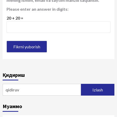
mening ismim, email va saytim manzili saqlansin.
Please enter an answer in digits:
20 + 20 =
Қидириш
Qidirshish:
Муаммо