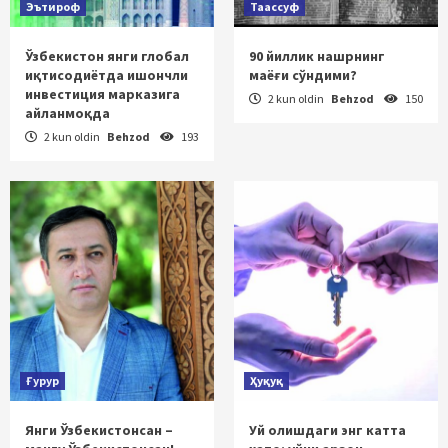
Эътироф
Таассуф
Ўзбекистон янги глобал
90 йиллик нашрнинг
иқтисодиётда ишончли
маёғи сўндими?
инвестиция марказига
2 kun oldin
Behzod
150
айланмоқда
2 kun oldin
Behzod
193
Ғурур
Ҳуқуқ
Янги Ўзбекистонсан –
Уй олишдаги энг катта