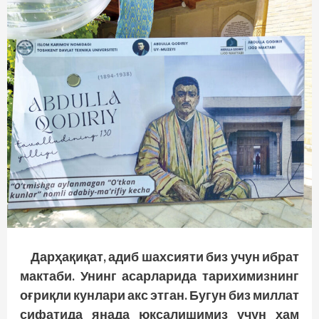
Дарҳақиқат, адиб шахсияти биз учун ибрат
мактаби. Унинг асарларида тарихимизнинг
оғриқли кунлари акс этган. Бугун биз миллат
сифатида янада юксалишимиз учун ҳам