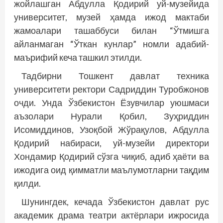
жойлашган Абдулла Қодирий уй-музейида
университет, музей ҳамда ижод мактаби
жамоалари ташаббуси билан “Ўтмишга
айланмаган “Ўткан кунлар” номли адабий-
маърифий кеча ташкил этилди.
Тадбирни Тошкент давлат техника
университети ректори Садриддин Туробжонов
очди. Унда Ўзбекистон Ёзувчилар уюшмаси
аъзолари Нурали Қобил, Зуҳриддин
Исомиддинов, Узоқбой Жўрақулов, Абдулла
Қодирий набираси, уй-музейи директори
Хондамир Қодирий сўзга чиқиб, адиб ҳаёти ва
ижодига оид қимматли маълумотларни тақдим
қилди.
Шунингдек, кечада Ўзбекистон давлат рус
академик драма театри актёрлари ижросида