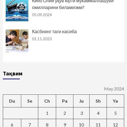
Кино Олий ўқув юрти мукаммаллашуви
омилларини биламизми?
05.09.2024
Касбнинг таги насиба
01.11.2023
Тақвим
May 2024
Du
Se
Ch
Pa
Ju
Sh
Ya
1
2
3
4
5
6
7
8
9
10
11
12