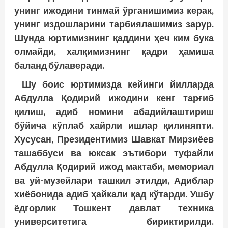
унинг ижодини тинмай ўрганишимиз керак,
унинг издошларини тарбиялашимиз зарур.
Шунда юртимизнинг қаддини ҳеч ким бука
олмайди, халқимизнинг қадри ҳамиша
баланд бўлаверади.
Шу боис юртимизда кейинги йилларда
Абдулла Қодирий ижодини кенг тарғиб
қилиш, адиб номини абадийлаштириш
бўйича кўплаб хайрли ишлар қилиняпти.
Хусусан, Президентимиз Шавкат Мирзиёев
ташаббуси ва юксак эътибори туфайли
Абдулла Қодирий ижод мактаби, мемориал
ва уй-музейлари ташкил этилди, Адиблар
хиёбонида адиб ҳайкали қад кўтарди. Ушбу
ёдгорлик Тошкент давлат техника
университетига бириктирилди.