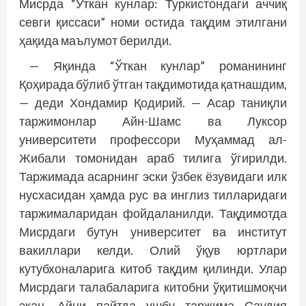
Мисрда “Ўткан кунлар: Туркистондаги аччиқ
севги қиссаси” номи остида тақдим этилгани
ҳақида маълумот берилди.
— Яқинда “Ўткан кунлар” романининг
Қоҳирада бўлиб ўтган тақдимотида қатнашдим,
— деди Хондамир Қодирий. — Асар таниқли
таржимонлар Айн-Шамс ва Луксор
университети профессори Муҳаммад ал-
Жибали томонидан араб тилига ўгирилди.
Таржимада асарнинг эски ўзбек ёзувидаги илк
нусхасидан ҳамда рус ва инг­лиз тилларидаги
таржималаридан фойдаланилди. Тақдимотда
Мисрдаги бутун университет ва институт
вакиллари келди. Олий ўқув юртлари
кутубхоналарига китоб тақдим қилинди. Улар
Мисрдаги талабаларига китобни ўқитишмоқчи
экан. Айни пайтда ушбу таржима Саудия