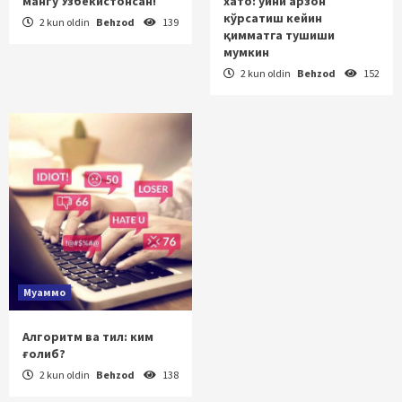
мангу Ўзбекистонсан!
хато: уйни арзон
кўрсатиш кейин
2 kun oldin
Behzod
139
қимматга тушиши
мумкин
2 kun oldin
Behzod
152
Муаммо
Алгоритм ва тил: ким
ғолиб?
2 kun oldin
Behzod
138