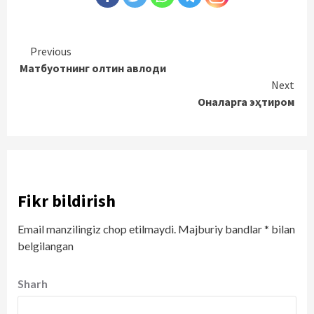
Continue
Previous
Матбуотнинг олтин авлоди
Reading
Next
Оналарга эҳтиром
Fikr bildirish
Email manzilingiz chop etilmaydi.
Majburiy bandlar
*
bilan
belgilangan
Sharh