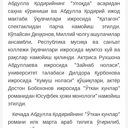
Абдулла Қодирийнинг “Улоқда” асаридан
саҳна кўриниши ва Абдулла Қодирий ижод
мактаби ўқувчилари ижросида “Қатағон”
спектаклидан парча намойиш этилди.
Кўпайсин Деҳқонов, Миллий чолғу ашулачилар
ансамбли, Республика мусиқа ва санъат
коллежи ўқувчилари ижросида мумтоз куй ва
рақслар намойиш қилинди. Актриса Рухшона
Абдуллаева ижросида “Зайнаб ноласи”,
университет талабаси Дилдора Қурбонова
ижросида “Кумуш ноласи” қўшиқлари, актёр
Достон Бобохонов ижросида “Ўткан кунлар”
романидан Юсуфбек ҳожи монологи” намойиш
этилди.
Кечада Абдулла Қодирийнинг “Ўткан кунлар”
романи илк марта араб тилига ўгирилиб,