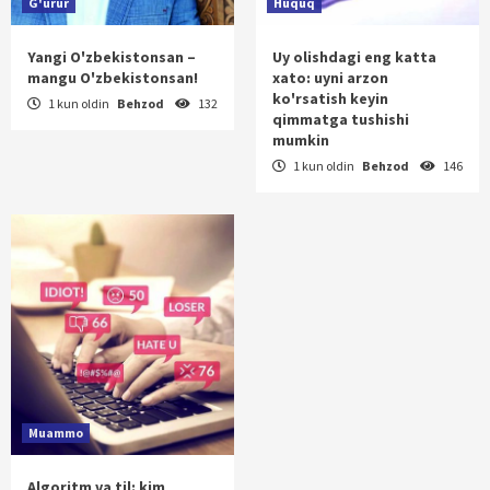
G'urur
Huquq
Yangi O'zbekistonsan –
Uy olishdagi eng katta
mangu O'zbekistonsan!
xato: uyni arzon
ko'rsatish keyin
1 kun oldin
Behzod
132
qimmatga tushishi
mumkin
1 kun oldin
Behzod
146
Muammo
Algoritm va til: kim