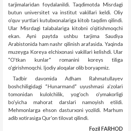
tarjimalaridan foydalanildi. Taqdimotda Misrdagi
butun universitet va institut vakillari keldi. Oliy
o'quv yurtlari kutubxonalariga kitob taqdim qilindi.
Ular Misrdagi talabalariga kitobni o'qitishmoqchi
ekan. Ayni paytda ushbu tarjima Saudiya
Arabistonida ham nashr qilinish arafasida. Yaqinda
muzeyga Koreya elchixonasi vakillari kelishdi. Ular
“O'tkan kunlar” romanini koreys tiliga
o'girishmoqchi. Ijodiy aloqalar olib boryapmiz.
Tadbir davomida Adham Rahmatullayev
boshchiligidagi “Hunarmand” uyushmasi a'zolari
tomonidan kulolchilik, yog'och o'ymakorligi
bo'yicha mahorat darslari namoyish etildi.
Mehmonlarga ehson dasturxoni yozildi. Marhum
adib xotirasiga Qur'on tilovat qilindi.
Fozil FARHOD