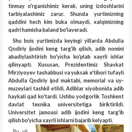
tinmay o'rganishimiz kerak, uning izdoshlarini
tarbiyalashimiz zarur. Shunda yurtimizning
qaddini hech kim buka olmaydi, xalqimizning
qadri hamisha baland bo'laveradi.
Shu bois yurtimizda keyingi yillarda Abdulla
Qodiriy ijodini keng targ'ib qilish, adib nomini
abadiylashtirish bo'yicha ko'plab xayrli ishlar
qilinyapti. Xususan, Prezidentimiz Shavkat
Mirziyoyev tashabbusi va yuksak e'tibori tufayli
Abdulla Qodiriy ijod maktabi, memorial va uy-
muzeylari tashkil etildi, Adiblar xiyobonida adib
haykali qad ko'tardi. Ushbu yodgorlik Toshkent
davlat texnika universitetiga biriktirildi.
Universitet jamoasi adib ijodini keng targ'ib
qilish bo'yicha xayrli ishlarni bajarib kelyapti.
Bu yil