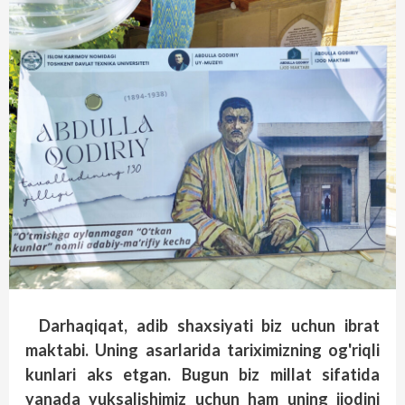
Darhaqiqat, adib shaxsiyati biz uchun ibrat
maktabi. Uning asarlarida tariximizning og'riqli
kunlari aks etgan. Bugun biz millat sifatida
yanada yuksalishimiz uchun ham uning ijodini