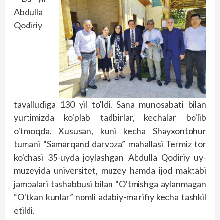
Abdulla
Qodiriy
tavalludiga 130 yil to'ldi. Sana munosabati bilan
yurtimizda ko'plab tadbirlar, kechalar bo'lib
o'tmoqda. Xususan, kuni kecha Shayxontohur
tumani “Samarqand darvoza” mahallasi Termiz tor
ko'chasi 35-uyda joylashgan Abdulla Qodiriy uy-
muzeyida universitet, muzey hamda ijod maktabi
jamoalari tashabbusi bilan “O'tmishga aylanmagan
“O'tkan kunlar” nomli adabiy-ma'rifiy kecha tashkil
etildi.