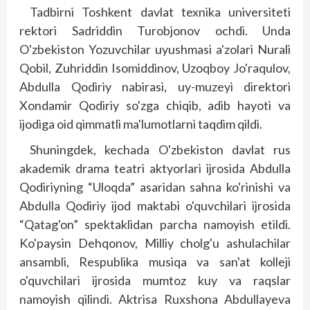
Tadbirni Toshkent davlat texnika universiteti
rektori Sadriddin Turobjonov ochdi. Unda
O'zbekiston Yozuvchilar uyushmasi a'zolari Nurali
Qobil, Zuhriddin Isomiddinov, Uzoqboy Jo'raqulov,
Abdulla Qodiriy nabirasi, uy-muzeyi direktori
Xondamir Qodiriy so'zga chiqib, adib hayoti va
ijodiga oid qimmatli ma'lumotlarni taqdim qildi.
Shuningdek, kechada O'zbekiston davlat rus
akademik drama teatri aktyorlari ijrosida Abdulla
Qodiriyning “Uloqda” asaridan sahna ko'rinishi va
Abdulla Qodiriy ijod maktabi o'quvchilari ijrosida
“Qatag'on” spektaklidan parcha namoyish etildi.
Ko'paysin Dehqonov, Milliy cholg'u ashulachilar
ansambli, Respublika musiqa va san'at kolleji
o'quvchilari ijrosida mumtoz kuy va raqslar
namoyish qilindi. Aktrisa Ruxshona Abdullayeva