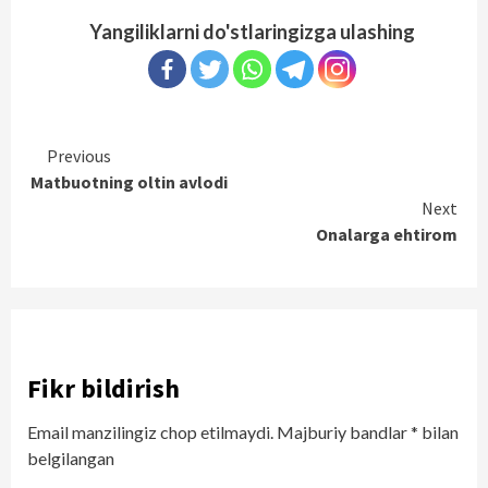
Yangiliklarni do'stlaringizga ulashing
Continue
Previous
Matbuotning oltin avlodi
Reading
Next
Onalarga ehtirom
Fikr bildirish
Email manzilingiz chop etilmaydi.
Majburiy bandlar
*
bilan
belgilangan