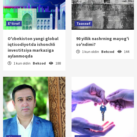
E'tirof
Taassuf
O'zbekiston yangi global
90 yillik nashrning mayog'i
iqtisodiyotda ishonchli
so'ndimi?
investitsiya markaziga
1 kun oldin
Behzod
144
aylanmoqda
1 kun oldin
Behzod
188