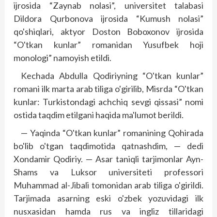
ijrosida “Zaynab nolasi”, universitet talabasi
Dildora Qurbonova ijrosida “Kumush nolasi”
qo'shiqlari, aktyor Doston Boboxonov ijrosida
“O'tkan kunlar” romanidan Yusufbek hoji
monologi” namoyish etildi.
Kechada Abdulla Qodiriyning “O'tkan kunlar”
romani ilk marta arab tiliga o'girilib, Misrda “O'tkan
kunlar: Turkistondagi achchiq sevgi qissasi” nomi
ostida taqdim etilgani haqida ma'lumot berildi.
— Yaqinda “O'tkan kunlar” romanining Qohirada
bo'lib o'tgan taqdimotida qatnashdim, — dedi
Xondamir Qodiriy. — Asar taniqli tarjimonlar Ayn-
Shams va Luksor universiteti professori
Muhammad al-Jibali tomonidan arab tiliga o'girildi.
Tarjimada asarning eski o'zbek yozuvidagi ilk
nusxasidan hamda rus va ing­liz tillaridagi