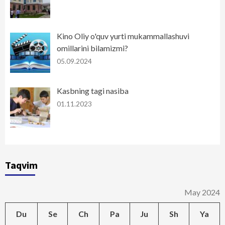
Kino Oliy o'quv yurti mukammallashuvi
omillarini bilamizmi?
05.09.2024
Kasbning tagi nasiba
01.11.2023
Taqvim
May 2024
Du
Se
Ch
Pa
Ju
Sh
Ya