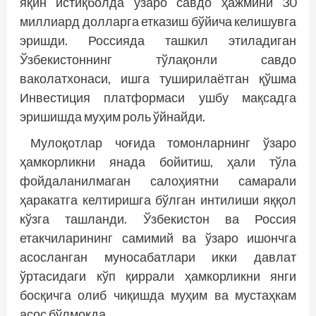
яқин истиқболда ўзаро савдо ҳажмини 30
миллиард долларга етказиш бўйича келишувга
эришди. Россияда ташкил этиладиган
Ўзбекистоннинг тўлақонли савдо
ваколатхонаси, ишга туширилаётган қўшма
Инвестиция платформаси ушбу мақсадга
эришишда муҳим роль ўйнайди.
Мулоқотлар чоғида томонларнинг ўзаро
ҳамкорликни янада бойитиш, ҳали тўла
фойдаланилмаган салоҳиятни самарали
ҳаракатга келтиришга бўлган интилиши яққол
кўзга ташланди. Ўзбекистон ва Россия
етакчиларининг самимий ва ўзаро ишончга
асос­ланган муносабатлари икки давлат
ўртасидаги кўп қиррали ҳамкорликни янги
босқичга олиб чиқишда муҳим ва мустаҳкам
асос бўлмоқда.