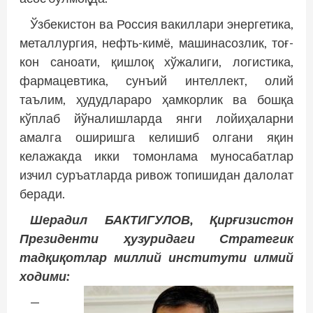
Ўзбекистон ва Россия вакиллари энергетика,
металлургия, нефть-кимё, машинасозлик, тоғ-
кон саноати, қишлоқ хўжалиги, логистика,
фармацевтика, сунъий интеллект, олий
таълим, ҳудудлараро ҳамкорлик ва бошқа
кўплаб йўналишларда янги лойиҳаларни
амалга оширишга келишиб олгани яқин
келажакда икки томонлама муносабатлар
изчил суръатларда ривож топишидан далолат
беради.
Шерадил БАКТИГУЛОВ, Қирғизистон
Президенти ҳузуридаги Стратегик
тадқиқотлар миллий институти илмий
ходими:
—