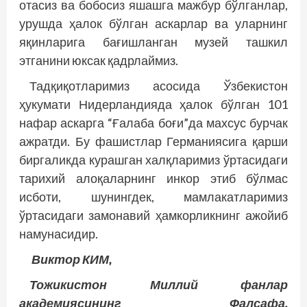
отасиз ва бобосиз яшашга мажбур бўлганлар,
урушда ҳалок бўлган аскарлар ва уларнинг
яқинларига бағишланган музей ташкил
этганини юксак қадрлаймиз.
Тадқиқотларимиз асосида Ўзбекистон
ҳукумати Нидерландияда ҳалок бўлган 101
нафар аскарга “Ғалаба боғи”да махсус бурчак
ажратди. Бу фашист­лар Германиясига қарши
биргаликда курашган халқларимиз ўртасидаги
тарихий алоқаларнинг инкор этиб бўлмас
исботи, шунингдек, мамлакатларимиз
ўртасидаги замонавий ҳамкорликнинг ажойиб
намунасидир.
Виктор КИМ,
Тожикистон Миллий фанлар
академиясининг Фалсафа,