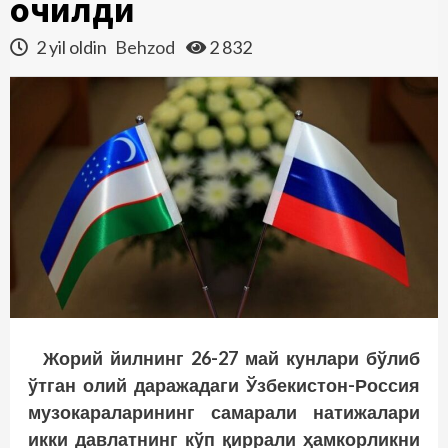
очилди
2 yil oldin
Behzod
2 832
Жорий йилнинг 26-27 май кунлари бўлиб
ўтган олий даражадаги Ўзбекис­тон-Россия
музокараларининг самарали натижалари
икки давлатнинг кўп қиррали ҳамкорликни