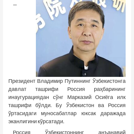
—
Президент Владимир Путиннинг Ўзбекистонга
давлат ташрифи Россия раҳбарининг
инаугурациядан сўнг Марказий Осиёга илк
ташрифи бўлди. Бу Ўзбекис­тон ва Россия
ўртасидаги муносабатлар юксак даражада
эканлигини кўрсатади.
Россия Ўзбекистоннинг анъанавий