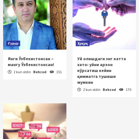
Ғурур
Ҳуқуқ
Янги Ўзбекистонсан –
Уй олишдаги энг катта
мангу Ўзбекистонсан!
хато: уйни арзон
кўрсатиш кейин
2 kun oldin
Behzod
151
қимматга тушиши
мумкин
2 kun oldin
Behzod
170