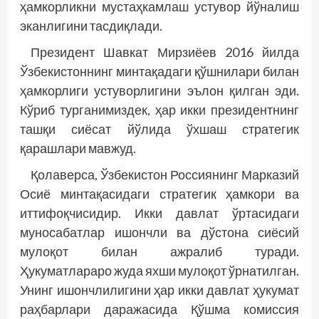
ҳамкорликни мустаҳкамлаш устувор йўналиш
эканлигини тасдиқлади.
Президент Шавкат Мирзиёев 2016 йилда
Ўзбекис­тоннинг минтақадаги қўшнилари билан
ҳамкорлиги устуворлигини эълон қилган эди.
Кўриб турганимиздек, ҳар икки президентнинг
ташқи сиёсат йўлида ўхшаш стратегик
қарашлари мавжуд.
Қолаверса, Ўзбекистон Россиянинг Марказий
Осиё минтақасидаги стратегик ҳамкори ва
иттифоқчисидир. Икки давлат ўртасидаги
муносабатлар ишончли ва дўстона сиёсий
мулоқот билан ажралиб туради.
Ҳукуматлараро жуда яхши мулоқот ўрнатилган.
Унинг ишончлилигини ҳар икки давлат ҳукумат
раҳбарлари даражасида Қўшма комиссия