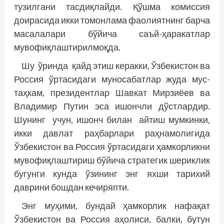
тузилгани тасдиқлайди. Қўшма комиссия
доирасида икки томонлама фаолиятнинг барча
масалалари бўйича саъй-ҳаракатлар
мувофиқлаштирилмоқда.
Шу ўринда қайд этиш керакки, Ўзбекистон ва
Россия ўртасидаги муносабатлар жуда мус­
таҳкам, президентлар Шавкат Мирзиёев ва
Владимир Путин эса ишончли дўстлардир.
Шунинг учун, ишонч билан айтиш мумкинки,
икки давлат раҳбарлари раҳнамолигида
Ўзбекис­тон ва Россия ўртасидаги ҳамкорликни
мувофиқлаштириш бўйича стратегик шериклик
бугунги кунда ўзининг энг яхши тарихий
даврини бошдан кечиряпти.
Энг муҳими, бундай ҳамкорлик нафақат
Ўзбекистон ва Россия аҳолиси, балки, бутун