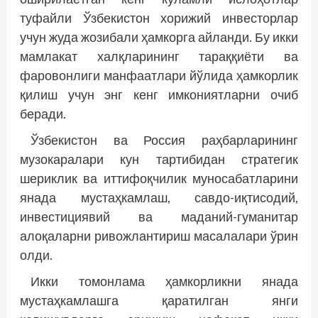
туфайли Ўзбекис­тон хорижий инвесторлар
учун жуда жозибали ҳамкорга айланди. Бу икки
мамлакат халқларининг тараққиёти ва
фаровонлиги манфаатлари йўлида ҳамкорлик
қилиш учун энг кенг имкониятларни очиб
беради.
Ўзбекистон ва Россия раҳбарларининг
музокаралари кун тартибидан стратегик
шериклик ва иттифоқчилик муносабатларини
янада мустаҳкамлаш, савдо-иқтисодий,
инвестициявий ва маданий-гуманитар
алоқаларни ривожлантириш масалалари ўрин
олди.
Икки томонлама ҳамкорликни янада
мустаҳкамлашга қаратилган янги