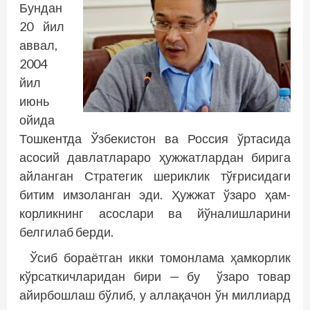
Бундан
20 йил
аввал,
2004
йил
июнь
ойида
Тошкентда Ўзбекистон ва Россия ўртасида
асосий давлатлараро ҳужжатлардан бирига
айланган Стратегик шериклик тўғрисидаги
битим имзоланган эди. Ҳужжат ўзаро ҳам­­­­
корликнинг асос­лари ва йўналиш­ларини
белгилаб берди.
Ўсиб бораётган икки томонлама ҳамкорлик
кўрсаткичларидан бири — бу ўзаро товар
айирбошлаш бўлиб, у аллақачон ўн миллиард