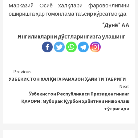
Марказий Осиё халқлари фаровонлигини
оширишга ҳар томонлама таъсир кўрсатмоқда.
“Дунё” АА
Янгиликларни дўстларингизга улашинг
Continue
Previous
ЎЗБЕКИСТОН ХАЛҚИГА РАМАЗОН ҲАЙИТИ ТАБРИГИ
Reading
Next
Ўзбекистон Республикаси Президентининг
ҚАРОРИ: Муборак Қурбон ҳайитини нишонлаш
тўғрисида