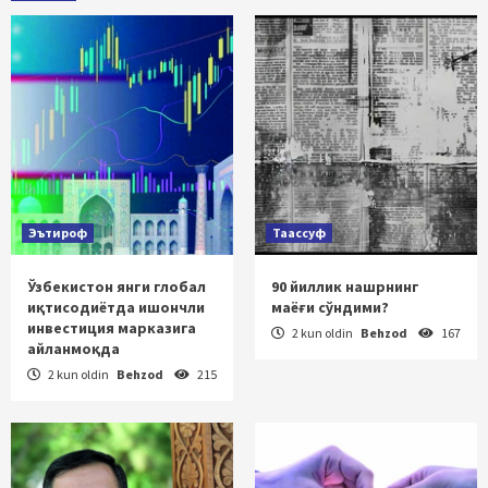
Эътироф
Таассуф
Ўзбекистон янги глобал
90 йиллик нашрнинг
иқтисодиётда ишончли
маёғи сўндими?
инвестиция марказига
2 kun oldin
Behzod
167
айланмоқда
2 kun oldin
Behzod
215