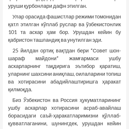
уруши қурбонлари дафн этилган.
Улар орасида фашистлар режими томонидан
қатл этилган кўп­лаб руслар ва ўзбекистонлик
101 та аскар ҳам бор. Урушдан кейин бу
қабристон ташландиқ ва унутилган эди.
25 йилдан ортиқ вақтдан бери “Совет шон-
шараф майдони” жамғармаси ушбу
аскарларнинг тақдирига эътибор қаратиш,
уларнинг шахсини аниқлаш, оилаларини топиш
ва хотирасини абадийлаштиришга ҳаракат
қилмоқда.
Биз Ўзбекистон ва Россия ҳукуматларининг
ушбу аскарлар хотирасини асраб-авайлаш
борасидаги саъй-ҳаракатларимизни қўллаб-
қувватлаганини, шунингдек, урушдан кейин