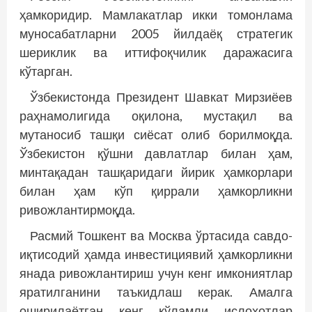
ҳамкоридир. Мамлакатлар икки томонлама
муносабатларни 2005 йилдаёқ стратегик
шериклик ва иттифоқчилик даражасига
кўтарган.
Ўзбекистонда Президент Шавкат Мирзиёев
раҳнамолигида оқилона, мус­тақил ва
мутаносиб ташқи сиёсат олиб борилмоқда.
Ўзбекистон қўшни давлатлар билан ҳам,
минтақадан ташқаридаги йирик ҳамкорлари
билан ҳам кўп қиррали ҳамкорликни
ривожлантирмоқда.
Расмий Тошкент ва Москва ўртасида савдо-
иқтисодий ҳамда инвестициявий ҳамкорликни
янада ривожлантириш учун кенг имкониятлар
яратилганини таъкид­лаш керак. Амалга
оширилаётган кенг кўламли ислоҳотлар