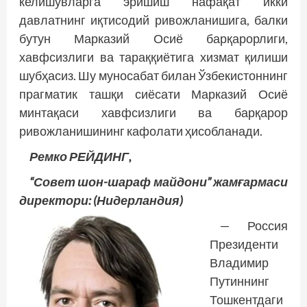
келишувларга эришиш нафақат икки
давлатнинг иқтисодий ривожланишига, балки
бутун Марказий Осиё барқарорлиги,
хавфсизлиги ва тараққиётига хизмат қилиши
шубҳасиз. Шу муносабат билан Ўзбекистоннинг
прагматик ташқи сиёсати Марказий Осиё
минтақаси хавфсизлиги ва барқарор
ривожланишининг кафолати ҳисобланади.
Ремко РЕЙДИНГ,
“Совет шон-шараф майдони” жамғармаси
директори: (Нидерландия)
— Россия
Президенти
Владимир
Путиннинг
Тошкентдаги