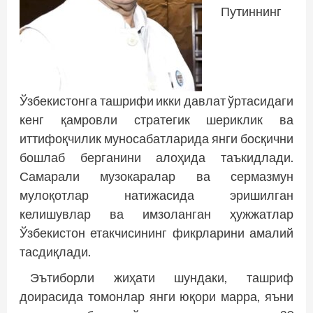
Путиннинг
Ўзбекистонга ташрифи икки давлат ўртасидаги
кенг қамровли стратегик шериклик ва
иттифоқчилик муносабатларида янги босқични
бошлаб берганини алоҳида таъкидлади.
Самарали музокаралар ва сермазмун
мулоқотлар натижасида эришилган
келишувлар ва имзоланган ҳужжатлар
Ўзбекистон етакчисининг фикрларини амалий
тасдиқлади.
Эътиборли жиҳати шундаки, ташриф
доирасида томонлар янги юқори марра, яъни