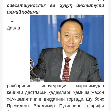
сиёсатшунослик ва ҳуқуқ институти
илмий ходими:
–
Давлат
раҳбарининг инаугурация маросимидан
кейинги дастлабки қадамлари ҳамиша жаҳон
ҳамжамиятининг диққатини тортади. Шу боис
Президент Владимир Путиннинг ташрифи