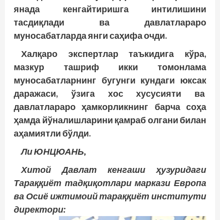
янада кенгайтиришга интилишини
тасдиқлади ва давлатлараро
муносабатларда янги саҳифа очди.
Халқаро экспертлар таъкидига кўра,
мазкур ташриф икки томонлама
муносабатларнинг бугунги кундаги юксак
даражаси, ўзига хос хусусияти ва
давлатлараро ҳамкорликнинг барча соҳа
ҳамда йўналишларини қамраб олгани билан
аҳамиятли бўлди.
Ли ЮНЦЮАНЬ,
Хитой Давлат кенгаши ҳузуридаги
Тараққиёт тадқиқотлари маркази Европа
ва Осиё ижтимоий тараққиёт институти
директори: