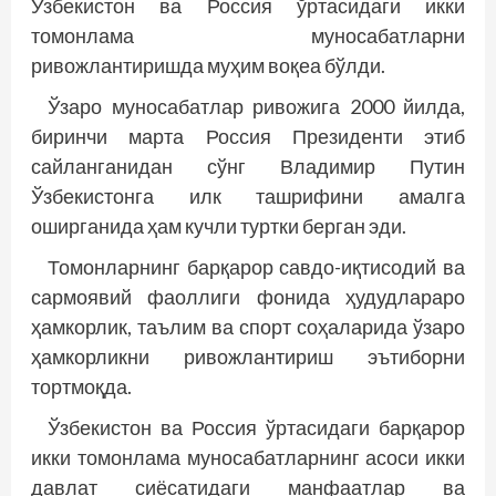
Ўзбекистон ва Россия ўртасидаги икки
томонлама муносабатларни
ривожлантиришда муҳим воқеа бўлди.
Ўзаро муносабатлар ривожига 2000 йилда,
биринчи марта Россия Президенти этиб
сайланганидан сўнг Владимир Путин
Ўзбекистонга илк ташрифини амалга
оширганида ҳам кучли туртки берган эди.
Томонларнинг барқарор савдо-иқтисодий ва
сармоявий фаоллиги фонида ҳудудлараро
ҳамкорлик, таълим ва спорт соҳаларида ўзаро
ҳамкорликни ривожлантириш эътиборни
тортмоқда.
Ўзбекистон ва Россия ўртасидаги барқарор
икки томонлама муносабатларнинг асоси икки
давлат сиё­сатидаги манфаатлар ва