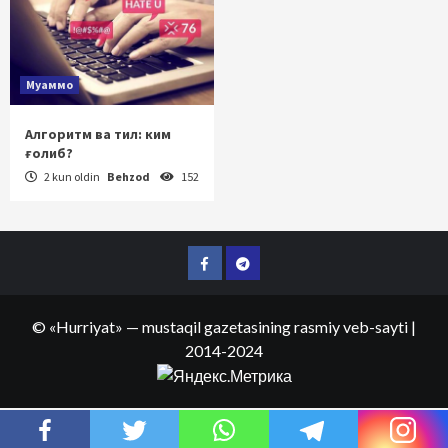
Муаммо
Алгоритм ва тил: ким
ғолиб?
2 kun oldin
Behzod
152
Facebook
Telegram
©
«Hurriyat»
— mustaqil gazetasining rasmiy veb-sayti
|
2014-2024