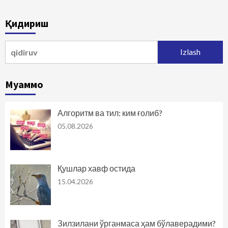
Қидириш
Qidirshish:
Муаммо
Алгоритм ва тил: ким ғолиб?
05.08.2026
Қушлар хавф остида
15.04.2026
Зилзилани ўрганмаса ҳам бўлаверадими?