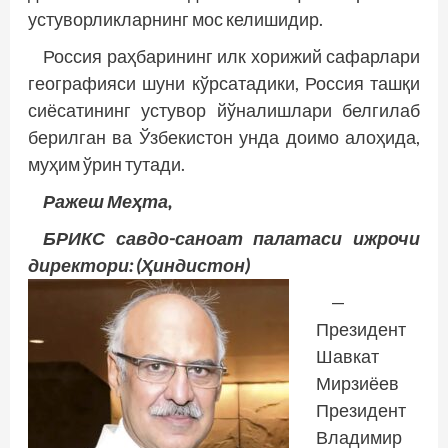
устуворликларнинг мос келишидир.
Россия раҳбарининг илк хорижий сафарлари
географияси шуни кўрсатадики, Россия ташқи
сиёсатининг устувор йўналишлари белгилаб
берилган ва Ўзбекистон унда доимо алоҳида,
муҳим ўрин тутади.
Ражеш Меҳта,
БРИКС савдо-саноат палатаси ижрочи
директори: (Ҳиндистон)
—
Президент
Шавкат
Мирзиёев
Президент
Владимир