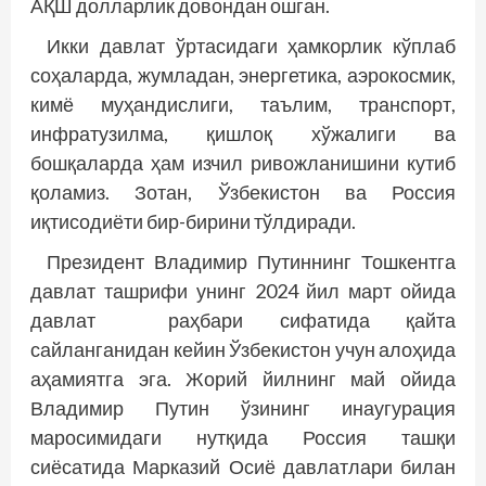
АҚШ долларлик довондан ошган.
Икки давлат ўртасидаги ҳамкорлик кўплаб
соҳаларда, жумладан, энергетика, аэрокосмик,
кимё муҳандислиги, таълим, транспорт,
инфратузилма, қишлоқ хўжалиги ва
бошқаларда ҳам изчил ривож­ланишини кутиб
қоламиз. Зотан, Ўзбекистон ва Россия
иқтисодиёти бир-бирини тўлдиради.
Президент Владимир Путиннинг Тошкентга
давлат ташрифи унинг 2024 йил март ойида
давлат раҳбари сифатида қайта
сайланганидан кейин Ўзбекистон учун алоҳида
аҳамиятга эга. Жорий йилнинг май ойида
Владимир Путин ўзининг инаугурация
маросимидаги нутқида Россия ташқи
сиёсатида Марказий Осиё давлатлари билан