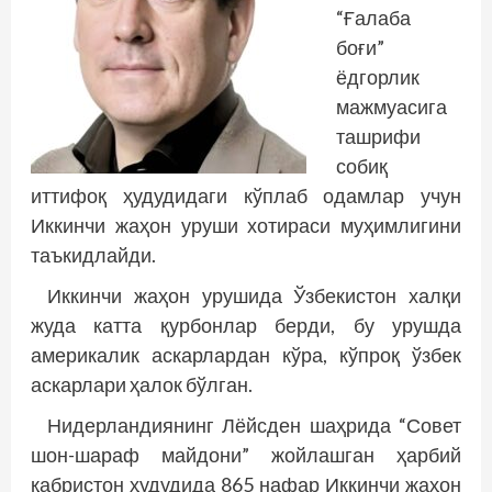
“Ғалаба
боғи”
ёдгорлик
маж­муасига
ташрифи
собиқ
иттифоқ ҳудудидаги кўп­лаб одамлар учун
Иккинчи жаҳон уруши хотираси муҳимлигини
таъкидлайди.
Иккинчи жаҳон урушида Ўзбекистон халқи
жуда катта қурбонлар берди, бу урушда
америкалик аскарлардан кўра, кўпроқ ўзбек
аскарлари ҳалок бўлган.
Нидерландиянинг Лёйсден шаҳрида “Совет
шон-шараф майдони” жойлашган ҳарбий
қабристон ҳудудида 865 нафар Иккинчи жаҳон