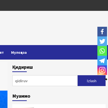
ят
Мулоҳаза
Қидириш
Qidirshish:
Муаммо