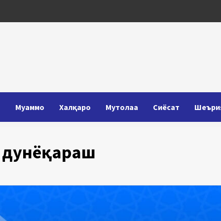
Т
Муаммо
Халқаро
Мутолаа
Сиёсат
Шеъри
а дунёқараш