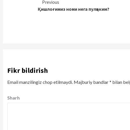
Continue
Previous
Қишлоғимиз номи нега пулҳоким?
Reading
Fikr bildirish
Email manzilingiz chop etilmaydi.
Majburiy bandlar
*
bilan bel
Sharh