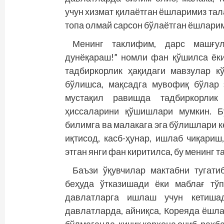
учун хизмат қилаётган ёшларимиз тал
топа олмай сарсон бўлаётган ёшларим
Менинг таклифим, дарс машғул
дунёқараш!” номли фан қўшилса ёки
тадбиркорлик ҳақидаги мавзулар кў
бўлишса, мақсадга мувофиқ бўлар эд
мустақил равишда тадбиркорлик
ҳиссаларини қўшишлари мумкин. Б
билимга ва малакага эга бўлиш­лари к
иқтисод, касб-ҳунар, ишлаб чиқариш
этган янги фан киритилса, бу менинг т
Баъзи ўқувчилар мактабни тугати
беҳуда ўтказишади ёки маблағ тў
давлатларга ишлаш учун кетишад
давлатларда, айниқса, Кореяда ёшла