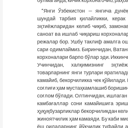
бўлмаганда, кичик корхона очиб, раҳ
“Янги Ўзбекистон — янгича дунё
шундай тарбия қилайликки, керак
эҳтиёжларидан келиб чиқиб, замона
саноат ва ишлаб чиқариш корхоналар
режалар бор. Ушбу таклиф амалга ош
сари одимлаймиз. Биринчидан, Ватан
корхоналари барпо бўлар эди. Иккинч
Учинчидан, халқимизнинг эҳтиё
товарларнинг янги турлари яратилад
камайиб, бекорчиликка чек қўйилади. 
соғлиғи ҳам мустаҳкамлашиб боришин
соғлом бўлади. Олтинчидан, ишлаган 
камбағаллар сони камайишига эриш
ҳуқуқбузарликлар бекорчиликдан кели
жиноятчилик ҳам камаяди. Бу каби ми
ёш оилаларнинг йўқчилик туфайли а