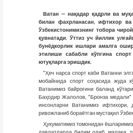
Ватан — нақадар қадрли ва муқа
билан фахрланасан, ифтихор ва 
Ўзбекистонимизнинг тобора чирой
қувнатади. Ўттиз уч йиллик улға
бунёдкорлик ишлари амалга ошир
этилиши сабабли кўпгина спорт
ютуқларга эришдик.
“Ҳеч нарса спорт каби Ватанни элг
мобайнида спорт соҳасида жуда к
Ватанимиз байроғини баланд кўтари
Баҳодир Жалолов, “Бронза медали” 
инсонларни Ватанимиз ифтихори, 
ривожланиб бораётган мус­тақил Ўзб
Ҳукуматимиз томонидан ёшларимизг
давлатларда билим олиб, малака, т