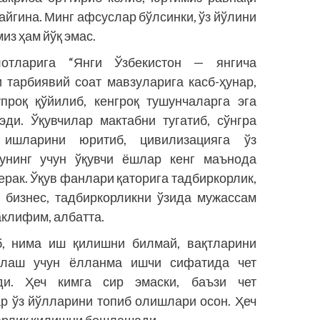
айгина. Минг афсуслар бўлсинки, ўз йўлини
из ҳам йўқ эмас.
отларига “Янги Ўзбекистон — янгича
 тарбиявий соат мавзуларига касб-ҳунар,
проқ қўйилиб, кенгроқ тушунчаларга эга
и. Ўқувчилар мактабни тугатиб, сўнг­­ра
 ишларини юритиб, цивилизацияга ўз
унинг учун ўқувчи ёшлар кенг маънода
ерак. Ўқув фанлари қаторига тадбиркорлик,
, бизнес, тадбиркорликни ўзида мужассам
аклифим, албатта.
б, нима иш қилишни билмай, вақтларини
плаш учун ёлланма ишчи сифатида чет
и. Ҳеч кимга сир эмаски, баъзи чет
р ўз йўлларини топиб олишлари осон. Ҳеч