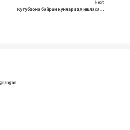
Next
Кутубхона байрам кунлари ҳам ишласа…
gilangan