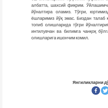
албатта, шахсий фикрим. Ўйлашимч
йўналтира оламиз. Тўғри, юртимиз
ёшларимиз йўқ эмас. Биздан талаб 
топиб олиш­ларида тўғри йўналтири
интилувчан ва билимга чанқоқ бўл
олишларига ишончим комил.
Янгиликларни д