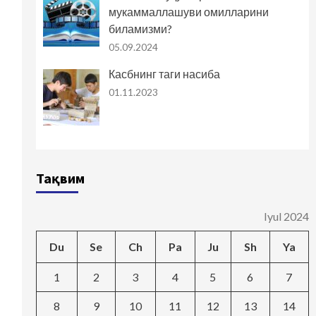
мукаммаллашуви омилларини
биламизми?
05.09.2024
Касбнинг таги насиба
01.11.2023
Тақвим
Iyul 2024
Du
Se
Ch
Pa
Ju
Sh
Ya
1
2
3
4
5
6
7
8
9
10
11
12
13
14