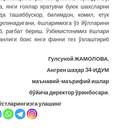
а, янги ғоялар яратувчи буюк шахсларни
да ташаббускор, билимдон, комил, етук
қилинадигани, ёшларимизга ўз йўлларини
б, рағбат бериш. Ўзбекистонимиз ёшлари
ганлиги боис янги фанни тез ўзлаштириб
Гулсуной ЖАМОЛОВА,
Ангрен шаҳар 34-ИДУМ
маънавий-маърифий ишлар
бўйича директор ўринбосари.
ўстларингизга улашинг