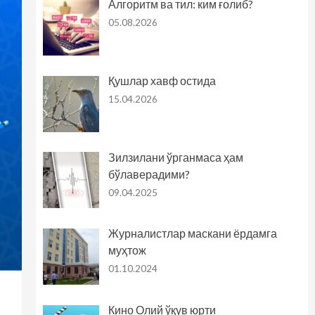
Алгоритм ва тил: ким ғолиб?
05.08.2026
Қушлар хавф остида
15.04.2026
Зилзилани ўрганмаса ҳам
бўлаверадими?
09.04.2025
Журналистлар маскани ёрдамга
муҳтож
01.10.2024
Кино Олий ўқув юрти