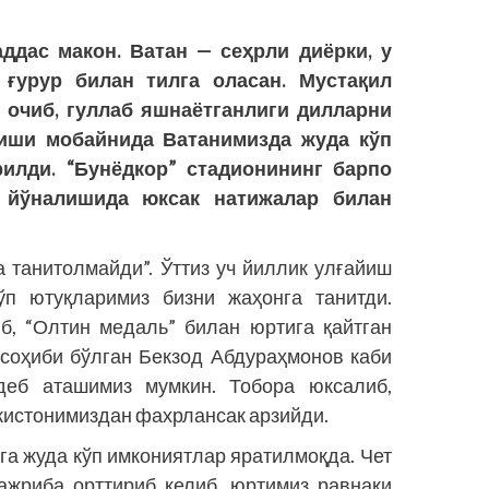
ддас макон. Ватан — сеҳрли диёрки, у
ғурур билан тилга оласан. Мустақил
 очиб, гуллаб яшнаётганлиги дилларни
йиши мобайнида Ватанимизда жуда кўп
илди. “Бунёдкор” стадионининг барпо
 йўналишида юксак натижалар билан
а танитолмайди”. Ўттиз уч йиллик улғайиш
ўп ютуқларимиз бизни жаҳонга танитди.
б, “Олтин медаль” билан юртига қайтган
соҳиби бўлган Бекзод Абдураҳмонов каби
деб аташимиз мумкин. Тобора юксалиб,
екистонимиздан фахрлансак арзийди.
а жуда кўп имкониятлар яратилмоқда. Чет
аж­риба орттириб келиб, юртимиз равнақи