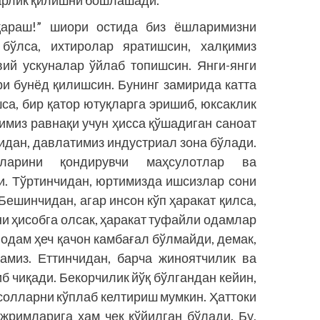
барлик қилишни бошлашади.
қараш!” шиори остида биз ёшларимизни
 бўлса, ихтиролар яратишсин, халқимиз
вий ускуналар ўйлаб топишсин. Янги-янги
и бунёд қилишсин. Бунинг замирида катта
са, бир қатор ютуқларга эришиб, юксаклик
имиз равнақи учун ҳисса қўшадиган саноат
идан, давлатимиз индус­триал зона бўлади.
жларини қондирувчи маҳсулотлар ва
и. Тўртинчидан, юртимизда ишсизлар сони
Бешинчидан, агар инсон кўп ҳаракат қилса,
и ҳисобга олсак, ҳаракат туфайли одамлар
одам ҳеч қачон камбағал бўлмайди, демак,
амиз. Еттинчидан, барча жиноятчилик ва
б чиқади. Бекорчилик йўқ бўлгандан кейин,
солларни кўплаб келтириш мумкин. Ҳаттоки
жримларига ҳам чек қўйилган бўлади. Бу,