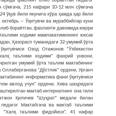
 сўмгача, 215 нафари 10-12 млн сўмгача
24 ўқув йили якунига кўра ҳамда ҳар йили
 октябрь — Ўқитувчи ва мураббийлар куни
олиб бораётган, фаолияти давомида юқори
 таълими ходими мамлакатимизнинг юксак
дан, Ҳазорасп туманидаги 32-умумий ўрта
ўқитувчиси Озод Отажонов “Ўзбекистон
 халқ таълими ходими” фахрий унвони,
ирилган умумий ўрта таълим мактабининг
 Оллаберганова “Дўстлик” ордени, Урганч
мактабининг информатика фани ўқитувчиси
лом авлод учун” ордени, Хива шаҳридаги
лаштирилган мактаб-интернатнинг она тили
тжон Қиличев “Шуҳрат” медали билан
 педагог Мактабгача ва мактаб таълими
— “Халқ таълими фидойиси”, 41 нафар