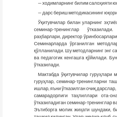
— ходимларнинг билим салоҳияти ю
— дарс бериш методикасининг юқори
Ўқитувчилар билан уларнинг эҳтиё
семинар-тренинглар ўтказилади.
раҳбарлари, директор ўринбосарлари
Семинарларда ўрганилган методла
қўлланилади. Шу методларнинг энг 
ва педагогик кенгашга қўйилади. Бу
ўтказилади.
Мактабда ўқитувчилар гуруҳлари м
гуруҳлар, семинар-тренингларни та
ишлар, яъни ўтказилган очиқ дарслар
самарадорлиги таҳлиллари ота-он
ўтказиладиган семинар-тренинглар ва
Эътиборга молик жиҳати шундаки, б
ташкил қилинган. Улар: медиа-клуб, су