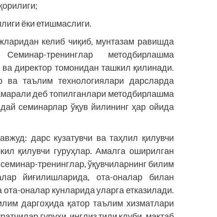
қорилиги;
лиги ёки етишмаслиги.
жларидан келиб чиқиб, мунтазам равишда
 Семинар-тренинг­лар методбирлашма
 ва директор томонидан ташкил қилинади.
р ва таълим технологиялари дарсларда
самарали деб топилганлари методбирлашма
ндай семинарлар ўқув йилининг ҳар ойида
авжуд: дарс кузатувчи ва таҳлил қилувчи
шкил қилувчи гуруҳлар. Амалга оширилган
, семинар-тренинглар, ўқувчиларнинг билим
алар йиғилишларида, ота-оналар билан
 ота-оналар кунларида уларга етказилади.
илим даргоҳида қатор таълим хизматлари
ратчилар гуруҳи, инглиз тили клуби, мактаб