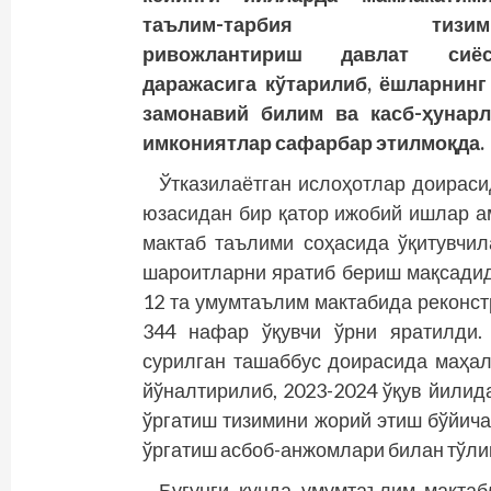
таълим-тарбия тизими
ривожлантириш давлат сиёс
даражасига кўтарилиб, ёшларнинг
замонавий билим ва касб-ҳунарл
имкониятлар сафарбар этилмоқда.
Ўтказилаётган ислоҳотлар доирас
юзасидан бир қатор ижобий ишлар а
мактаб таълими соҳасида ўқитувчи
шароитларни яратиб бериш мақсадид
12 та умумтаълим мактабида реконст
344 нафар ўқувчи ўрни яратилди.
сурилган ташаббус доирасида маҳа
йўналтирилиб, 2023-2024 ўқув йилида
ўргатиш тизимини жорий этиш бўйича
ўргатиш асбоб-анжомлари билан тўли
Бугунги кунда умумтаълим мактаб