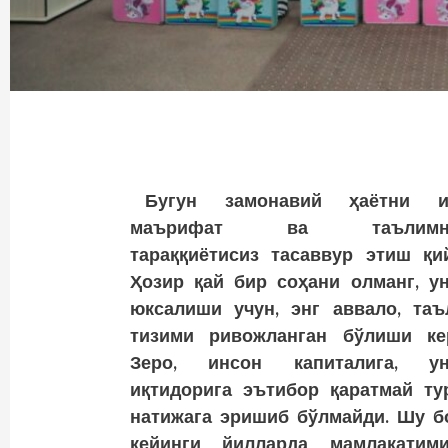
Бугун замонавий ҳаётни и
маърифат ва таълимни
тараққиётисиз тасаввур этиш қи
Ҳозир қай бир соҳани олманг, у
юксалиши учун, энг аввало, таъ
тизими ривожланган бўлиши кер
Зеро, инсон капиталига, ун
иқтидорига эътибор қаратмай ту
натижага эришиб бўлмайди. Шу б
кейинги йилларда мамлакатими