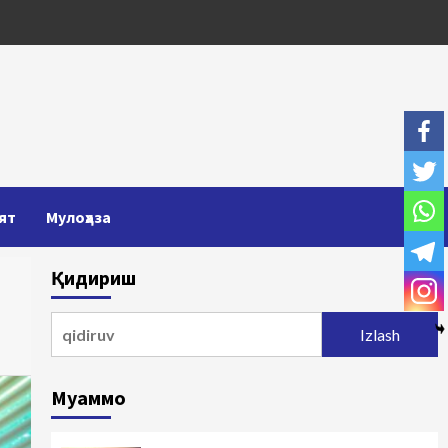
ят
Мулоҳаза
Қидириш
Qidirshish:
Муаммо