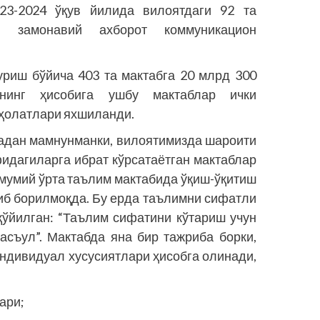
23-2024 ўқув йилида вилоятдаги 92 та
и замонавий ахборот коммуникацион
уриш бўйича 403 та мактабга 20 млрд 300
нинг ҳисобига ушбу мактаблар ички
 ҳолатлари яхшиланди.
адан мамнунманки, вилоятимизда шароити
идагиларга ибрат кўрсатаётган мактаблар
умумий ўрта таълим мактабида ўқиш-ўқитиш
иб борилмоқда. Бу ерда таълимни сифатли
қўйилган: “Таълим сифатини кўтариш учун
асъул”. Мактабда яна бир тажриба борки,
ндивидуал хусусиятлари ҳисобга олинади,
ари;