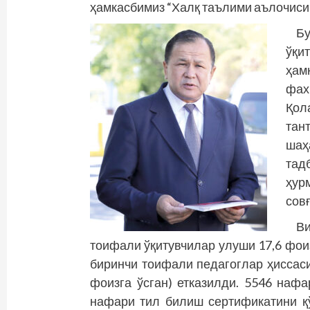
ҳамкасбимиз “Халқ таълими аълочиси”
Б
ўқи
ҳам
фах
Қол
тан
ша
тад
ҳур
сов
В
тоифали ўқитувчилар улуши 17,6 фоизг
биринчи тоифали педагоглар ҳиссаси 
фоизга ўсган) етказилди. 5546 наф
нафари тил билиш сертификатини қ