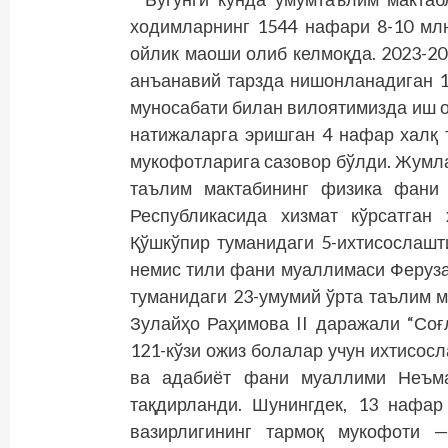
ходимларнинг 1544 нафари 8-10 млн
ойлик маоши олиб келмоқда. 2023-20
анъанавий тарзда нишонланадиган 1
муносабати билан вилоятимизда иш 
натижаларга эришган 4 нафар халқ
мукофотларига сазовор бўлди. Жумла
таълим мактабининг физика фани 
Республикасида хизмат кўрсатган
Қўшкўпир туманидаги 5-ихтисослашт
немис тили фани муаллимаси Феруза
туманидаги 23-умумий ўрта таълим 
Зулайҳо Раҳимова II даражали “Соғ
121-кўзи ожиз болалар учун ихтисос
ва адабиёт фани муаллими Неъма
тақдирланди. Шунингдек, 13 нафар
вазирлигининг тармоқ мукофоти 