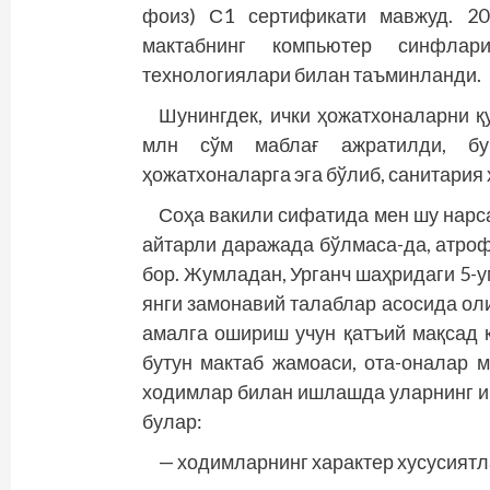
фоиз) С1 сертификати мавжуд. 20
мактабнинг компьютер синфлар
технологиялари билан таъминланди.
Шунингдек, ички ҳожатхоналарни қ
млн сўм маблағ ажратилди, бу
ҳожатхоналарга эга бўлиб, санитария
Соҳа вакили сифатида мен шу нарс
айтарли даражада бўлмаса-да, атроф
бор. Жумладан, Урганч шаҳридаги 5-
янги замонавий талаблар асосида ол
амалга ошириш учун қатъий мақсад 
бутун мактаб жамоаси, ота-оналар м
ходимлар билан ишлашда уларнинг и
булар:
— ходимларнинг характер хусусиятл