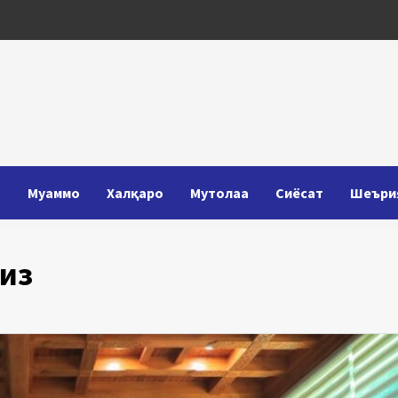
Т
Муаммо
Халқаро
Мутолаа
Сиёсат
Шеъри
из