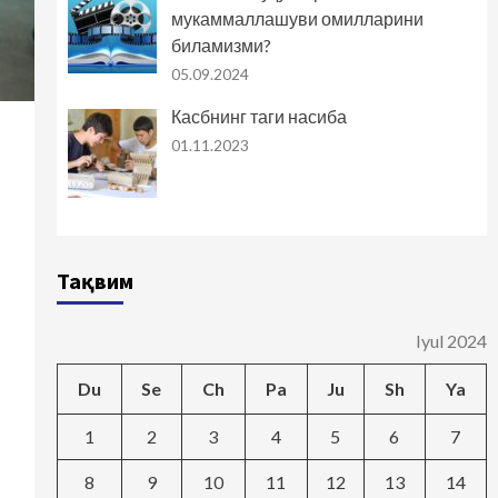
мукаммаллашуви омилларини
биламизми?
05.09.2024
Касбнинг таги насиба
01.11.2023
Тақвим
Iyul 2024
Du
Se
Ch
Pa
Ju
Sh
Ya
1
2
3
4
5
6
7
8
9
10
11
12
13
14