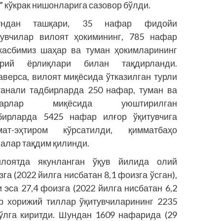
 кўкрак нишонларига сазовор бўлди.
ундан ташқари
, 35 нафар фидойи
тувчилар вилоят ҳокимининг, 785 нафар
касбимиз шаҳар ва туман ҳокимларининг
рий ёрлиқлари билан тақдирланди.
аверса, вилоят миқёсида ўтказилган турли
танали тадбирларда 250 нафар, туман ва
ҳарлар миқёсида уюштирилган
бирларда 5425 нафар илғор ўқитувчига
мат-эҳтиром кўрсатилди, қимматбаҳо
ғалар тақдим қилинди.
илоятда якунланган ўқув йилида олий
а (2022 йилга нисбатан 8,1 фоизга ўсган),
эса 27,4 фоизга (2022 йилга нисбатан 6,2
ар хорижий тиллар ўқитувчиларининг 2235
ўлга киритди. Шундан 1609 нафарида (29