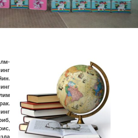
лм-
нг
йин.
нинг
лим
ак.
инг
риб,
оис,
зда