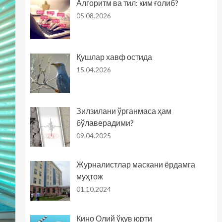
Алгоритм ва тил: ким ғолиб?
05.08.2026
Қушлар хавф остида
15.04.2026
Зилзилани ўрганмаса ҳам
бўлаверадими?
09.04.2025
Журналистлар маскани ёрдамга
муҳтож
01.10.2024
Кино Олий ўқув юрти