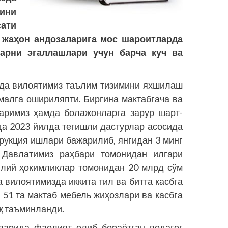
ни
ати
 жаҳон андозаларига мос шароитларда
арни эгаллашлари учун барча куч ва
ида вилоятимиз таълим тизимини яхшилаш
малга ошириляпти. Биргина мактабгача ва
ларимиз ҳамда болажонларга зарур шарт-
а 2023 йилда тегишли дастурлар асосида
рукция ишлари бажарилиб, янгидан 3 минг
 Давлатимиз раҳбари томонидан илгари
ллий ҳокимликлар томонидан 20 млрд сўм
 вилоятимизда иккита тил ва битта касбга
 51 та мактаб мебель жиҳозлари ва касбга
қ таъминланди.
ларида фаолият олиб бораётган педагог