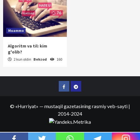
Muammo
Algoritm va til: kim
g'olib?
2 kun oldin
Behzod
160
Facebook
Telegram
©
«Hurriyat»
— mustaqil gazetasining rasmiy veb-sayti
|
2014-2024