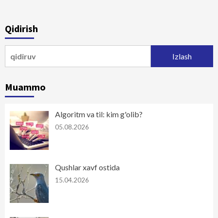
Qidirish
Qidirshish:
Muammo
Algoritm va til: kim g'olib?
05.08.2026
Qushlar xavf ostida
15.04.2026