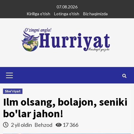
Skip
07.08.2026
to
Kirillga o'tish
Lotinga o'tish
Biz haqimizda
content
Primary
Menu
She'riyat
Ilm olsang, bolajon, seniki
bo'lar jahon!
2 yil oldin
Behzod
17 366