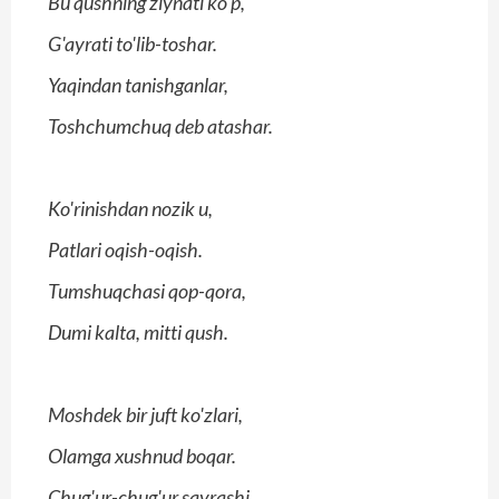
Bu qushning ziynati ko'p,
G'ayrati to'lib-toshar.
Yaqindan tanishganlar,
Toshchumchuq deb atashar.
Ko'rinishdan nozik u,
Patlari oqish-oqish.
Tumshuqchasi qop-qora,
Dumi kalta, mitti qush.
Moshdek bir juft ko'zlari,
Olamga xushnud boqar.
Chug'ur-chug'ur sayrashi