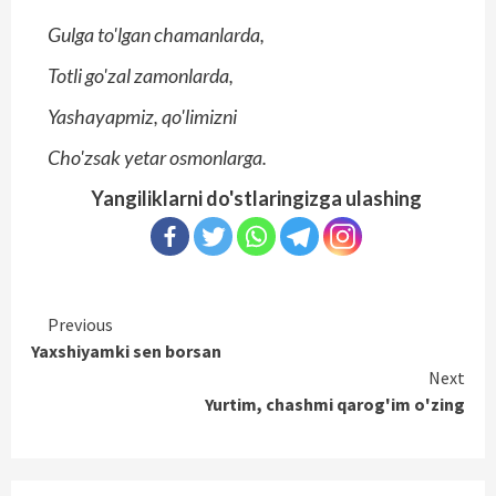
Gulga to'lgan chamanlarda,
Totli go'zal zamonlarda,
Yashayapmiz, qo'limizni
Cho'zsak yetar osmonlarga.
Yangiliklarni do'stlaringizga ulashing
Continue
Previous
Yaxshiyamki sen borsan
Reading
Next
Yurtim, chashmi qarog'im o'zing