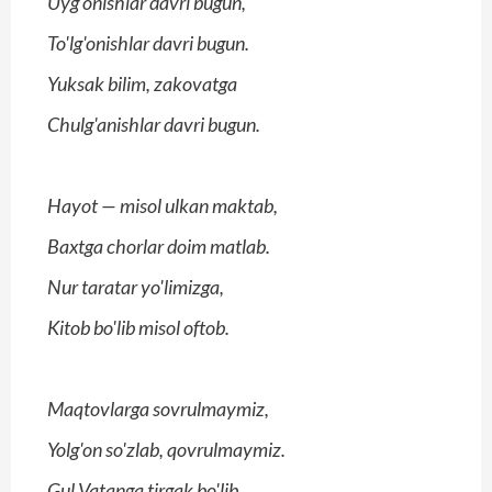
Uyg'onishlar davri bugun,
To'lg'onishlar davri bugun.
Yuksak bilim, zakovatga
Chulg'anishlar davri bugun.
Hayot — misol ulkan maktab,
Baxtga chorlar doim matlab.
Nur taratar yo'limizga,
Kitob bo'lib misol oftob.
Maqtovlarga sovrulmaymiz,
Yolg'on so'zlab, qovrulmaymiz.
Gul Vatanga tirgak bo'lib,