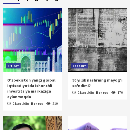
E'tirof
Taassuf
O'zbekiston yangi global
90 yillik nashrning mayog'i
iqtisodiyotda ishonchli
so'ndimi?
investitsiya markaziga
2 kun oldin
Behzod
170
aylanmoqda
2 kun oldin
Behzod
219