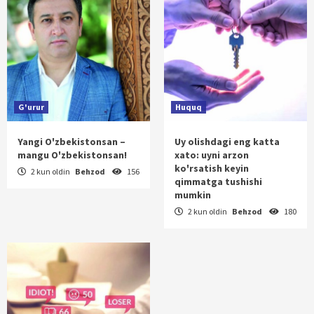
G'urur
Huquq
Yangi O'zbekistonsan –
Uy olishdagi eng katta
mangu O'zbekistonsan!
xato: uyni arzon
ko'rsatish keyin
2 kun oldin
Behzod
156
qimmatga tushishi
mumkin
2 kun oldin
Behzod
180