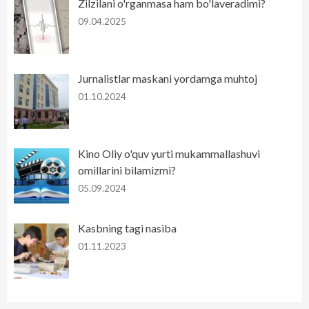
Zilzilani o'rganmasa ham bo'laveradimi?
09.04.2025
Jurnalistlar maskani yordamga muhtoj
01.10.2024
Kino Oliy o'quv yurti mukammallashuvi
omillarini bilamizmi?
05.09.2024
Kasbning tagi nasiba
01.11.2023