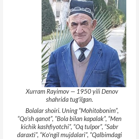
Xurram Rayimov — 1950 yili Denov
shahrida tug'ilgan.
Bolalar shoiri. Uning “Mohitobonim”,
“Qo'sh qanot”, “Bola bilan kapalak”, “Men
kichik kashfiyotchi”, “Oq tulpor”, “Sabr
daraxti”, “Ko'ngil mujdalari”, “Qalbimdagi