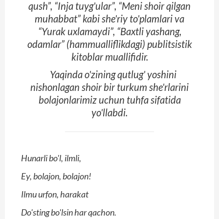
qush”, “Inja tuyg'ular”, “Meni shoir qilgan
muhabbat” kabi she'riy to'plamlari va
“Yurak uxlamaydi”, “Baxtli yashang,
odamlar” (hammualliflikdagi) publitsistik
kitoblar muallifidir.
Yaqinda o'zining qutlug' yoshini
nishonlagan shoir bir turkum she'rlarini
bolajonlarimiz uchun tuhfa sifatida
yo'llabdi.
Hunarli bo'l, ilmli,
Ey, bolajon, bolajon!
Ilmu urfon, harakat
Do'sting bo'lsin har qachon.