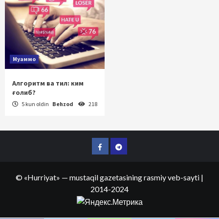
Муаммо
Алгоритм ва тил: ким
ғолиб?
5 kun oldin
Behzod
218
Facebook
Telegram
©
«Hurriyat»
— mustaqil gazetasining rasmiy veb-sayti
|
2014-2024