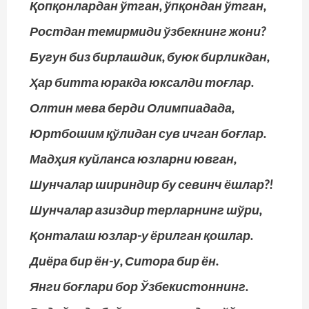
Қопқонлардан ўтган, ўпқондан ўтган,
Ростдан темирмиди ўзбекнинг жони?
Бугун биз бирлашдик, буюк бирликдан,
Ҳар битта юракда юксалди тоғлар.
Олтин мева берди Олимпиадада,
Юртбошим қўлидан сув ичган боғлар.
Мадҳия куйланса юзларни ювган,
Шунчалар шириндир бу севинч ёшлар?!
Шунчалар азиздир терларнинг шўри,
Қонталаш юзлар-у ёрилган қошлар.
Диёра бир ён-у, Ситора бир ён.
Янги боғлари бор Ўзбекистоннинг.