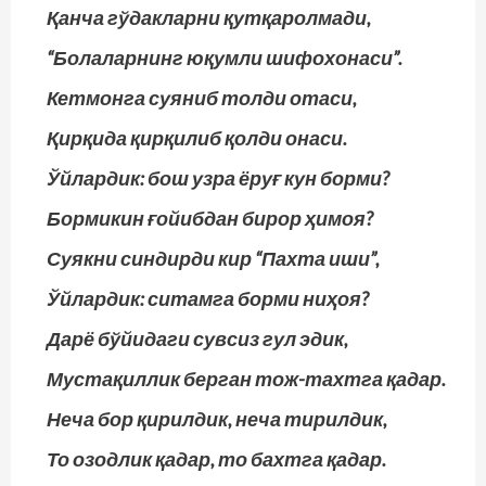
Қанча гўдакларни қутқаролмади,
“Болаларнинг юқумли шифохонаси”.
Кетмонга суяниб толди отаси,
Қирқида қирқилиб қолди онаси.
Ўйлардик: бош узра ёруғ кун борми?
Бормикин ғойибдан бирор ҳимоя?
Суякни синдирди кир “Пахта иши”,
Ўйлардик: ситамга борми ниҳоя?
Дарё бўйидаги сувсиз гул эдик,
Мустақиллик берган тож-тахтга қадар.
Неча бор қирилдик, неча тирилдик,
То озодлик қадар, то бахтга қадар.