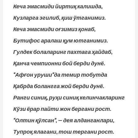
Кеча эмасмиди йиртиқ калишда,
Кузларга эгилиб, қиш ўтганимиз.
Кеча эмасмиди оғзимиз қонаб,
Бутифос аралаш қум ютганимиз.
Гулдек болаларинг пахтага ҳайдаб,
Қанча чемпионни бой берди дунё.
“Афғон уруши”да темир тобутда
Қабрда болангга жой берди дунё.
Ранги синиқ, руҳи синиқ келинчакларинг
Кўзи ёрар пайти жон бергани рост.
“Олтин қўлсан”, — дея алданганлари,
Тупроқ ялагани, тош тергани рост.