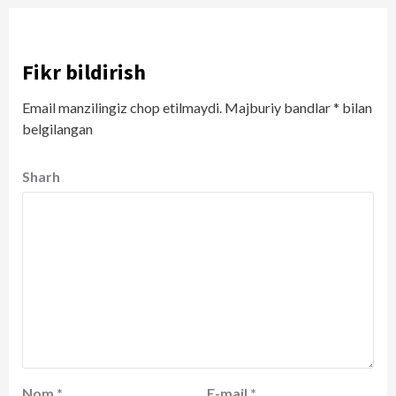
Fikr bildirish
Email manzilingiz chop etilmaydi.
Majburiy bandlar
*
bilan
belgilangan
Sharh
Nom
*
E-mail
*