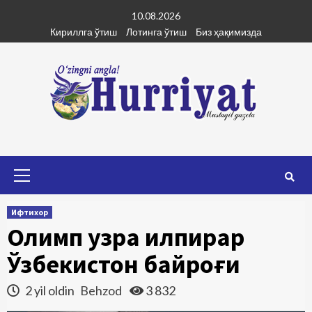
Skip
10.08.2026
to
Кириллга ўтиш
Лотинга ўтиш
Биз ҳақимизда
content
Primary
Menu
Ифтихор
Олимп узра ҳилпирар
Ўзбекистон байроғи
2 yil oldin
Behzod
3 832