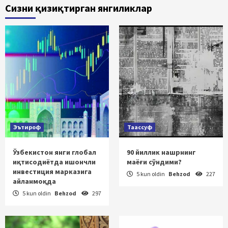
Сизни қизиқтирган янгиликлар
Эътироф
Таассуф
Ўзбекистон янги глобал
90 йиллик нашрнинг
иқтисодиётда ишончли
маёғи сўндими?
инвестиция марказига
5 kun oldin
Behzod
227
айланмоқда
5 kun oldin
Behzod
297