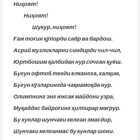
Ниҳоят!
Ниҳоят!
Шукур, ниҳоят!
Ғам тоғин қўпорди сабр ва бардош.
Асрий музликларни синдирди чил-чил,
Юртбошим қалбидан нур сочган қуёш.
Бугун офтоб тегди елкангга, халқим,
Бугун кўзларингда чақнамоқда нур.
Олимпнинг энг юксак майдони узра,
Муқаддас байроғинг ҳилпирар мағрур.
Бу кунлар шунчаки келган эмасдир,
Шунчаки келганмас бу кунлар шони.