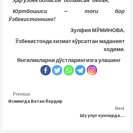
Ҳар ўзбек боласин “боламсан” деган,
Юртбошиси — тоғи бор
Ўзбекистоннинг!
Зулфия МЎМИНОВА,
Ўзбекистонда хизмат кўрсатган маданият
ходими.
Янгиликларни дўстларингизга улашинг
Continue
Previous
Исмингда Ватан бордир
Reading
Next
Шу улуғ кунларда…