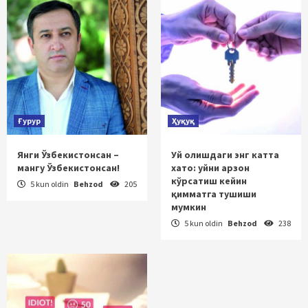
Ғурур
Ҳуқуқ
Янги Ўзбекистонсан –
Уй олишдаги энг катта
мангу Ўзбекистонсан!
хато: уйни арзон
кўрсатиш кейин
5 kun oldin
Behzod
205
қимматга тушиши
мумкин
5 kun oldin
Behzod
238