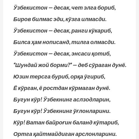
Ўзбекистон — десак, чет элга бориб,
Биров билмас эди, кўзга илмасди.
Ўзбекистон — десак, ранги кўкариб,
Билса ҳам нописанд, тилга олмасди.
Ўзбекистон — десак, энсаси қотиб,
“Шундай жой борми?” — деб сўраган дунё.
Юзин терсга буриб, орқа ўгириб,
Ё кўрган, ё ростдан кўрмаган дунё.
Бугун кўр! Ўзбекнинг аслзодларин,
Бугун кўр! Ўзбекнинг ўғлонларини.
Кўр! Ватан байроғин баланд кўтариб,
Ортга қайтмайдиган арслонларини.