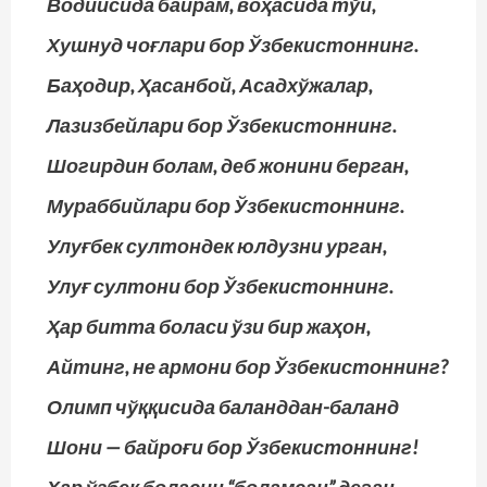
Водийсида байрам, воҳасида тўй,
Хушнуд чоғлари бор Ўзбекистоннинг.
Баҳодир, Ҳасанбой, Асадхўжалар,
Лазизбейлари бор Ўзбекистоннинг.
Шогирдин болам, деб жонини берган,
Мураббийлари бор Ўзбекистоннинг.
Улуғбек султондек юлдузни урган,
Улуғ султони бор Ўзбекистоннинг.
Ҳар битта боласи ўзи бир жаҳон,
Айтинг, не армони бор Ўзбекистоннинг?
Олимп чўққисида баланддан-баланд
Шони — байроғи бор Ўзбекистоннинг!