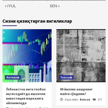
« IYUL
SEN »
Сизни қизиқтирган янгиликлар
Эътироф
Таассуф
Ўзбекистон янги глобал
90 йиллик нашрнинг
иқтисодиётда ишончли
маёғи сўндими?
инвестиция марказига
3 kun oldin
Behzod
177
айланмоқда