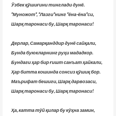
Ўзбек қўшиғини тинглади дунё.
“Муножот”, “Лазги”нинг “ёна-ёна”си,
Шарқ таронаси бу, Шарқ таронаси!
Дерлар, Самарқанддир дунё сайқали,
Бунда буюкларнинг руҳи мададкор.
Бундаги ҳар бир ғишт санъат ҳайкали,
Ҳар битта кошинда сонсиз қўшиқ бор.
Маърифат бешиги, Шарқ дарвозаси,
Шарқ таронаси бу, Шарқ таронаси!
Ҳа, катта тўй қилар бу кўҳна замин,