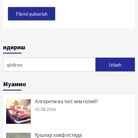
Қидириш
Qidirshish:
Муаммо
Алгоритм ва тил: ким ғолиб?
05.08.2026
Қушлар хавф остида