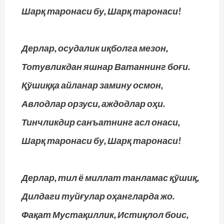
Шарқ таронаси бу, Шарқ таронаси!
Дерлар, осудалик иқболга мезон,
Тотувликдан яшнар Ватаннинг боғи.
Қўшиққа айланар замину осмон,
Авлодлар орзуси, аждодлар оҳи.
Тинчликдир санъатнинг асл онаси,
Шарқ таронаси бу, Шарқ таронаси!
Дерлар, тил ё миллат танламас қўшиқ,
Дилдаги туйғулар оҳангларда жо.
Фақат Мустақиллик, Истиқлол боис,