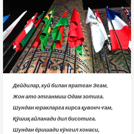
Дейдилар, куй билан яратган Эгам,
Жон ато этганмиш Одам зотига.
Шундан юракларга кирса қувонч-ғам,
Қўшиқ айланади дил бисотига.
Шундан ёришади кўнгил хонаси,