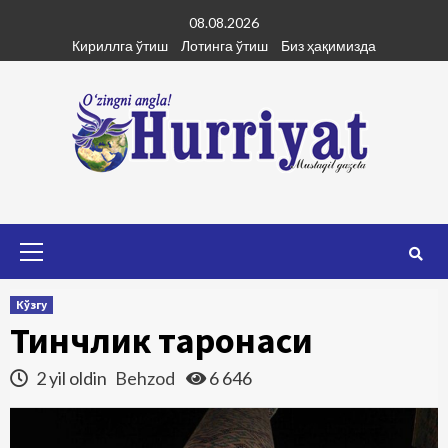
Skip
08.08.2026
to
Кириллга ўтиш
Лотинга ўтиш
Биз ҳақимизда
content
Primary
Menu
Кўзгу
Тинчлик таронаси
2 yil oldin
Behzod
6 646