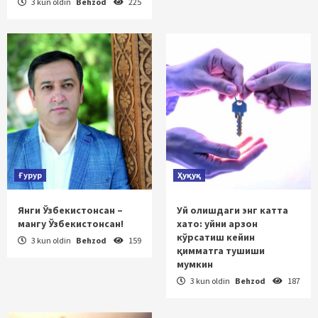
3 kun oldin
Behzod
225
Ғурур
Ҳуқуқ
Янги Ўзбекистонсан –
Уй олишдаги энг катта
мангу Ўзбекистонсан!
хато: уйни арзон
кўрсатиш кейин
3 kun oldin
Behzod
159
қимматга тушиши
мумкин
3 kun oldin
Behzod
187