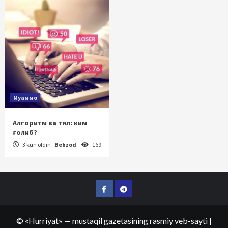
Муаммо
Алгоритм ва тил: ким
ғолиб?
3 kun oldin
Behzod
169
Facebook
Telegram
©
«Hurriyat»
— mustaqil gazetasining rasmiy veb-sayti
|