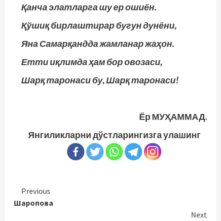
Қанча элатларга шу ер ошиён.
Қўшиқ бирлаштирар бугун дунёни,
Яна Самарқандда жамланар жаҳон.
Етти иқлимда ҳам бор овозаси,
Шарқ таронаси бу, Шарқ таронаси!
Ёр МУҲАММАД.
Янгиликларни дўстларингизга улашинг
Continue
Previous
Шаропова
Reading
Next