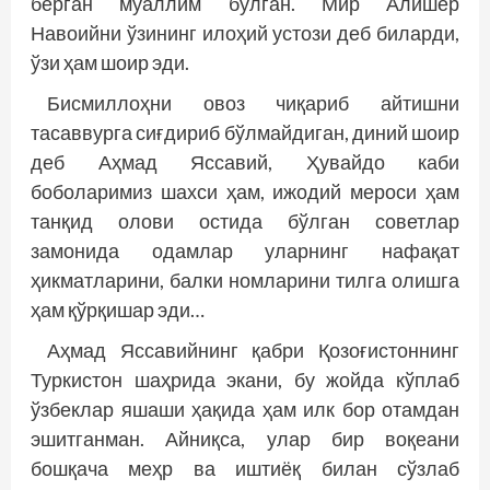
берган муаллим бўлган. Мир Алишер
Навоийни ўзининг илоҳий устози деб биларди,
ўзи ҳам шоир эди.
Бисмиллоҳни овоз чиқариб айтишни
тасаввурга сиғдириб бўлмайдиган, диний шоир
деб Аҳмад Яссавий, Ҳувайдо каби
боболаримиз шахси ҳам, ижодий мероси ҳам
танқид олови остида бўлган советлар
замонида одамлар уларнинг нафақат
ҳикматларини, балки номларини тилга олишга
ҳам қўрқишар эди…
Аҳмад Яссавийнинг қабри Қозоғистоннинг
Туркистон шаҳрида экани, бу жойда кўплаб
ўзбеклар яшаши ҳақида ҳам илк бор отамдан
эшитганман. Айниқса, улар бир воқеани
бошқача меҳр ва иштиёқ билан сўзлаб