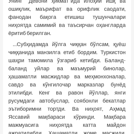
Унинг “Девони ҳикмат”ида илоҳий ишқ ва
ошиқлик, маърифат ва орифлик саодати,
фанодан бақога етишиш тушунчалари
ниҳоятда самимий ва таъсирчан оҳангларда
ёритиб берилган.
…Субҳидамда йўлга чиққан бўлсам, қуёш
чиққанида манзилга етиб бордим. Туркистон
шаҳри тамомила ўзгариб кетибди. Баланд-
баланд уйлар ва маъмурий бинолар,
ҳашаматли масжидлар ва меҳмонхоналар,
савдо ва кўнгилочар марказлар бунёд
этилибди. Кенг ва равон йўллар, янги
русумдаги автобуслар, соябонли бекатлар
эътиборимни тортди. Ва ниҳоят, Аҳмад
Яссавий мақбараси кўринди. Мақбара
мажмуасига ниҳоятда катта майдон
ажратилибди. Ҳашаматли жоме масжиди,