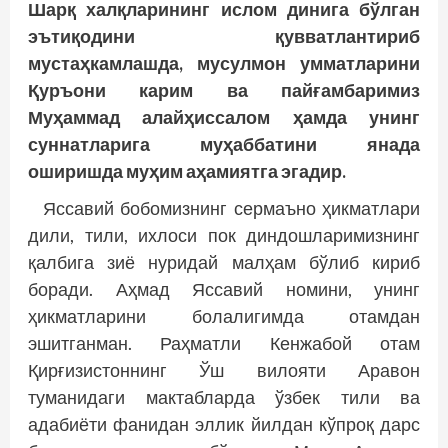
Шарқ халқларининг ислом динига бўлган
эътиқодини қувватлантириб
мустаҳкамлашда, мусулмон умматларини
Қуръони карим ва пайғамбаримиз
Муҳаммад алайҳиссалом ҳамда унинг
суннатларига муҳаббатини янада
оширишда муҳим аҳамиятга эгадир.
Яссавий бобомизнинг сермаъно ҳикматлари
дили, тили, ихлоси пок диндошларимизнинг
қалбига зиё нуридай малҳам бўлиб кириб
боради. Аҳмад Яссавий номини, унинг
ҳикматларини болалигимда отамдан
эшитганман. Раҳматли Кенжабой отам
Қирғизистоннинг Ўш вилояти Аравон
туманидаги мактабларда ўзбек тили ва
адабиёти фанидан эллик йилдан кўпроқ дарс