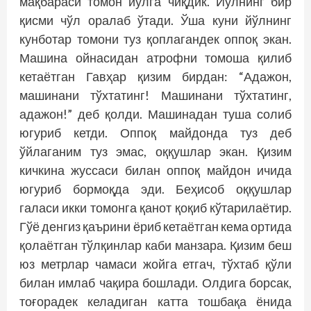
мақбараси томон йўлга чиқдик. Йўлнинг бир
қисми чўл оралаб ўтади. Ўша куни йўлнинг
кунботар томони туз қоплагандек оппоқ экан.
Машина ойнасидан атрофни томоша қилиб
кетаётган Гавҳар қизим бирдан: “Адажон,
машинани тўхтатинг! Машинани тўхтатинг,
адажон!” деб қолди. Машинадан туша солиб
югуриб кетди. Оппоқ майдонда туз деб
ўйлаганим туз эмас, оққушлар экан. Қизим
кичкина жуссаси билан оппоқ майдон ичида
югуриб бормоқда эди. Беҳисоб оққушлар
галаси икки томонга қанот қоқиб кўтарилаётир.
Гўё денгиз қаърини ёриб кетаётган кема ортида
қолаётган тўлқинлар каби манзара. Қизим беш
юз метрлар чамаси жойга етгач, тўхтаб қўли
билан имлаб чақира бошлади. Олдига борсак,
тоғорадек келадиган катта тошбақа ёнида