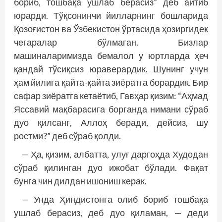
бориб, тошбақа ушлаб берасиз” деб айтиб
юрарди. Тўқсонинчи йилларнинг бошларида
Қозоғистон ва Ўзбекистон ўртасида ҳозиргидек
чегаралар бўлмаган. Бизлар
машиналаримизда бемалол у юртларда ҳеч
қандай тўсиқсиз юраверардик. Шунинг учун
ҳам йилига қайта-қайта зиёратга борардик. Бир
сафар зиёратга кетаётиб, Гавҳар қизим: “Аҳмад
Яссавий мақбарасига борганда нимани сўраб
дуо қилсанг, Аллоҳ беради, дейсиз, шу
ростми?” деб сўраб қолди.
— Ҳа, қизим, албатта, улуғ даргоҳда Худодан
сўраб қилинган дуо ижобат бўлади. Фақат
бунга чин дилдан ишониш керак.
— Унда Ҳиндистонга олиб бориб тошбақа
ушлаб берасиз, деб дуо қиламан, — деди