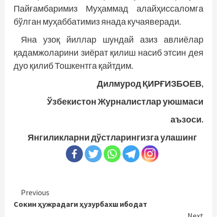
Пайғамбаримиз Муҳаммад алайҳиссаломга
бўлган муҳаббатимиз янада кучаяверади.
Яна узоқ йиллар шундай азиз авлиёлар
қадамжоларини зиёрат қилиш насиб этсин дея
дуо қилиб Тошкентга қайтдим.
Дилмурод ҚИРҒИЗБОЕВ,
Ўзбекистон Журналистлар уюшмаси
аъзоси.
Янгиликларни дўстларингизга улашинг
Continue
Previous
Сокин ҳужрадаги ҳузурбахш ибодат
Reading
Next