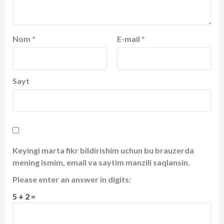
Nom
*
E-mail
*
Sayt
Keyingi marta fikr bildirishim uchun bu brauzerda
mening ismim, email va saytim manzili saqlansin.
Please enter an answer in digits:
5 + 2 =