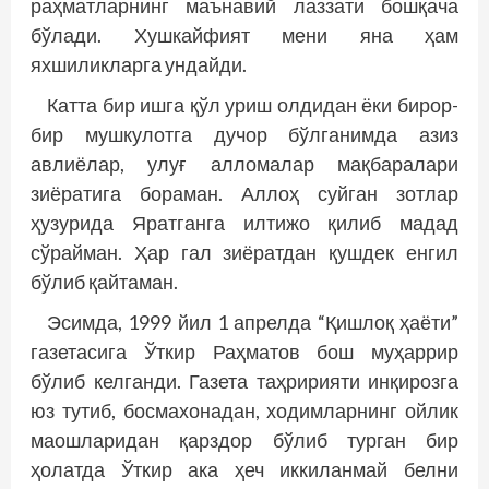
раҳматларнинг маънавий лаззати бошқача
бўлади. Хушкайфият мени яна ҳам
яхшиликларга ундайди.
Катта бир ишга қўл уриш олдидан ёки бирор-
бир мушкулотга дучор бўлганимда азиз
авлиёлар, улуғ алломалар мақбаралари
зиёратига бораман. Аллоҳ суйган зотлар
ҳузурида Яратганга илтижо қилиб мадад
сўрайман. Ҳар гал зиёратдан қушдек енгил
бўлиб қайтаман.
Эсимда, 1999 йил 1 апрелда “Қишлоқ ҳаёти”
газетасига Ўткир Раҳматов бош муҳаррир
бўлиб келганди. Газета таҳририяти инқирозга
юз тутиб, босмахонадан, ходимларнинг ойлик
маошларидан қарздор бўлиб турган бир
ҳолатда Ўткир ака ҳеч иккиланмай белни