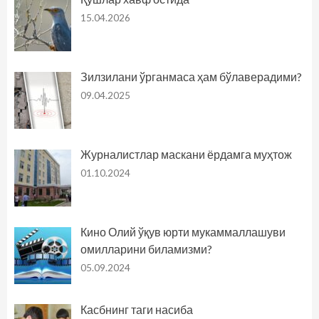
15.04.2026
Зилзилани ўрганмаса ҳам бўлаверадими?
09.04.2025
Журналистлар маскани ёрдамга муҳтож
01.10.2024
Кино Олий ўқув юрти мукаммаллашуви
омилларини биламизми?
05.09.2024
Касбнинг таги насиба