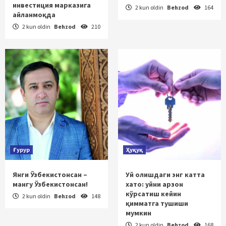
инвестиция марказига
2 kun oldin
Behzod
164
айланмоқда
2 kun oldin
Behzod
210
Ғурур
Ҳуқуқ
Янги Ўзбекистонсан –
Уй олишдаги энг катта
мангу Ўзбекистонсан!
хато: уйни арзон
кўрсатиш кейин
2 kun oldin
Behzod
148
қимматга тушиши
мумкин
2 kun oldin
Behzod
168