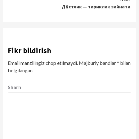
Дўстлик — тириклик зийнати
Fikr bildirish
Email manzilingiz chop etilmaydi.
Majburiy bandlar
*
bilan
belgilangan
Sharh