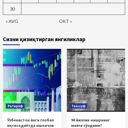
30
« AVG
OKT »
Сизни қизиқтирган янгиликлар
Эътироф
Таассуф
Ўзбекистон янги глобал
90 йиллик нашрнинг
иқтисодиётда ишончли
маёғи сўндими?