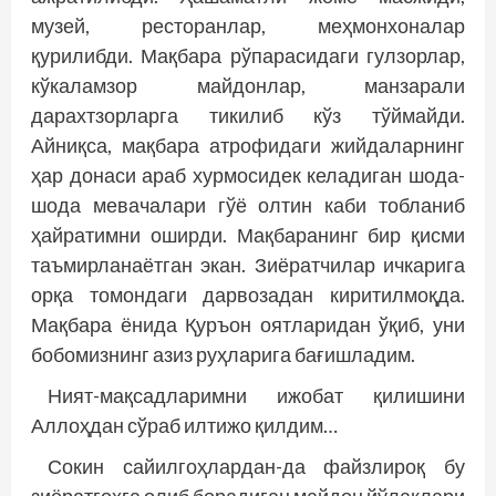
музей, ресторанлар, меҳмонхоналар
қурилибди. Мақбара рўпарасидаги гулзорлар,
кўкаламзор майдонлар, манзарали
дарахтзорларга тикилиб кўз тўймайди.
Айниқса, мақбара атрофидаги жийдаларнинг
ҳар донаси араб хурмосидек келадиган шода-
шода мевачалари гўё олтин каби тобланиб
ҳайратимни оширди. Мақбаранинг бир қисми
таъмирланаётган экан. Зиёратчилар ичкарига
орқа томондаги дарвозадан киритилмоқда.
Мақбара ёнида Қуръон оятларидан ўқиб, уни
бобомизнинг азиз руҳларига бағишладим.
Ният-мақсадларимни ижобат қилишини
Аллоҳдан сўраб илтижо қилдим…
Сокин сайилгоҳлардан-да файзлироқ бу
зиёратгоҳга олиб борадиган майдон йўлаклари