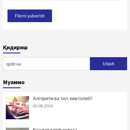
Қидириш
Qidirshish:
Муаммо
Алгоритм ва тил: ким ғолиб?
05.08.2026
Қушлар хавф остида