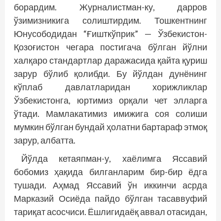
борардим. Журналистман-ку, дарров
ўзимизникига солиштирдим. Тошкентнинг
Юнусободидан “Ғишткўприк” — Ўзбекистон-
Қозоғистон чегара постигача бўлган йўлни
халқаро стандартлар даражасида қайта қуриш
зарур бўлиб қолибди. Бу йўлдан дунёнинг
кўплаб давлатларидан хорижликлар
Ўзбекистонга, юртимиз орқали чет элларга
ўтади. Мамлакатимиз имижига соя солиши
мумкин бўлган бундай ҳолатни бартараф этмоқ
зарур, албатта.
Йўлда кетаяпман-у, хаёлимга Яссавий
бобомиз ҳақида билганларим бир-бир ёдга
тушади. Аҳмад Яссавий ўн иккинчи асрда
Марказий Осиёда пайдо бўлган тасаввуфий
тариқат асосчиси. Ёшлигидаёқ аввал отасидан,