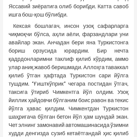
Яссавий зиёратига олиб борибди. Катта савоб
ишга бош-қош бўлибди.
Кексая бошлагач, инсон узоқ сафарларга
чиқмоқчи бўлса, аҳли аёли, фарзандлари уни
авайлар экан. Анчадан бери яна Туркистонга
бориш орзусида юрардим. Бир нечта
қадрдонларимни таклиф қилиб кўрдим, аммо
улар аниқ жавоб беришмади. Аллоҳга таваккал
қилиб ўтган ҳафтада Туркистон сари йўлга
тушдим. “Ғишткўприк” чегара постидан ўтгач,
таксига ўтириб Чимкентга йўл олдим. Узоқ
йиллик ҳайдовчи бўлганим боис равон ва текис
йўлга ҳавас қилдим. Чимкентдан Туркистон
шаҳригача бўлган бетон йўл ҳам шундай экан.
Чет элнинг замонавий автомашинасида ўзимни
худди денгизда сузиб кетаётгандай ҳис қилиб