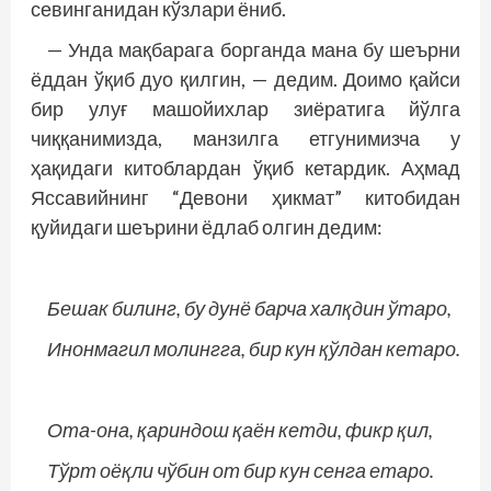
севинганидан кўзлари ёниб.
— Унда мақбарага борганда мана бу шеърни
ёддан ўқиб дуо қилгин, — дедим. Доимо қайси
бир улуғ машойихлар зиёратига йўлга
чиққанимизда, манзилга етгунимизча у
ҳақидаги китоблардан ўқиб кетардик. Аҳмад
Яссавийнинг “Девони ҳикмат” китобидан
қуйидаги шеърини ёдлаб олгин дедим:
Бешак билинг, бу дунё барча халқдин ўтаро,
Инонмагил молингга, бир кун қўлдан кетаро.
Ота-она, қариндош қаён кетди, фикр қил,
Тўрт оёқли чўбин от бир кун сенга етаро.