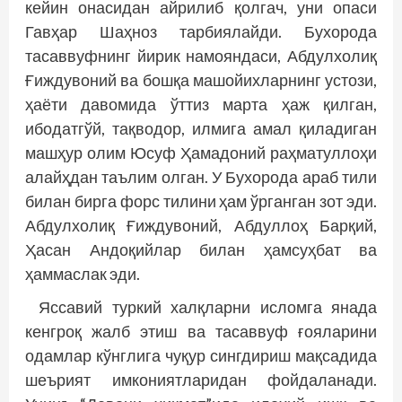
кейин онасидан айрилиб қолгач, уни опаси
Гавҳар Шаҳноз тарбиялайди. Бухорода
тасаввуфнинг йирик намояндаси, Абдулхолиқ
Ғиждувоний ва бошқа машойихларнинг устози,
ҳаёти давомида ўттиз марта ҳаж қилган,
ибодатгўй, тақводор, илмига амал қиладиган
машҳур олим Юсуф Ҳамадоний раҳматуллоҳи
алайҳдан таълим олган. У Бухорода араб тили
билан бирга форс тилини ҳам ўрганган зот эди.
Абдулхолиқ Ғиждувоний, Абдуллоҳ Барқий,
Ҳасан Андоқийлар билан ҳамсуҳбат ва
ҳаммаслак эди.
Яссавий туркий халқларни исломга янада
кенгроқ жалб этиш ва тасаввуф ғояларини
одамлар кўнглига чуқур сингдириш мақсадида
шеърият имкониятларидан фойдаланади.