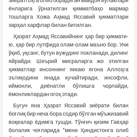
ёнларига ўрнатилган қимматбаҳо мармар
тошларга Хожа Аҳмад Яссавий ҳикматлари
зарҳал харфлар билан битилган.
Ҳазрат Аҳмад Яссавийнинг ҳар бир ҳикмати-
ю, ҳар бир лутфида олам-олам маъно бор. Уни
ўқиб, уқсанг, бутун вужудинг покланади, дилинг
яйрайди. Шеърий мисраларга жо этилган
ҳикматлар инсоннинг яккаю ягона Аллоҳга
эътиқодини янада кучайтиради, инсофли,
иймонли, диёнатли бўлишга чорлайди,
ёмонликлардан огоҳ этади.
Бугун яна Ҳазрат Яссавий зиёрати билан
боғлиқ бир неча бора содир бўлган мўъжизавий
воқеалар ёдимга тушди. Тўнғич қизим Гавҳар
болалик чоғларида “мени Ҳиндистонга олиб