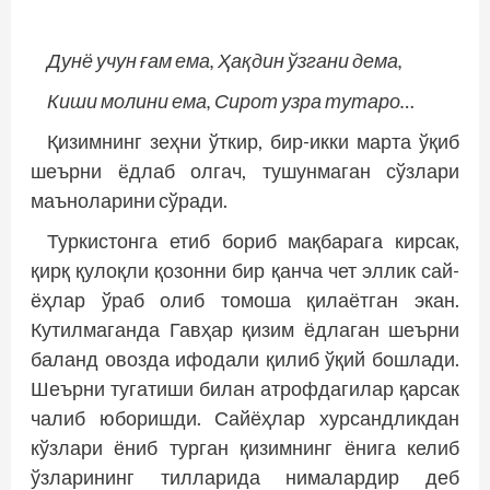
Дунё учун ғам ема, Ҳақдин ўзгани дема,
Киши молини ема, Сирот узра тутаро…
Қизимнинг зеҳни ўткир, бир-икки марта ўқиб
шеърни ёдлаб олгач, тушунмаган сўзлари
маъноларини сўради.
Туркистонга етиб бориб мақбарага кирсак,
қирқ қулоқли қозонни бир қанча чет эллик сай­
ёҳлар ўраб олиб томоша қилаётган экан.
Кутилмаганда Гавҳар қизим ёдлаган шеърни
баланд овозда ифодали қилиб ўқий бошлади.
Шеърни тугатиши билан атрофдагилар қарсак
чалиб юборишди. Сайёҳлар хурсандликдан
кўзлари ёниб турган қизимнинг ёнига келиб
ўзларининг тилларида нималардир деб