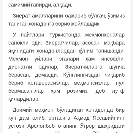
самимий гапирди, алқади.
Зиёрат амалларини бажариб бўлгач, ўзимиз
таниган хонадонга бориб жойлашдик.
У пайтлари Туркистонда меҳмонхоналар
саноқли эди. Зиёратчилар, асосан, мақбара
яқинидаги хонадонлардан қўним топишарди.
Меҳмон уйлари эгалари ҳам инсофли,
диёнатли эдилар. Зиёратчиларга шунча
берасан, демасди. Кўнглингиздан чиқариб
бериб кетаверасизлар, меҳмонсизлар, пул
бермасанглар ҳам розимиз, деб лутф
қилардилар.
Доимий меҳмон бўладиган хонадонда бир
кун дам олиб, эртасига Аҳмад Яссавийнинг
устози Арслонбоб отанинг Ўтрор шаҳридаги