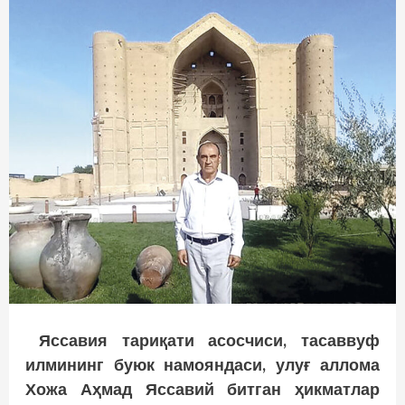
Яссавия тариқати асосчиси, тасаввуф
илмининг буюк намояндаси, улуғ аллома
Хожа Аҳмад Яссавий битган ҳикматлар