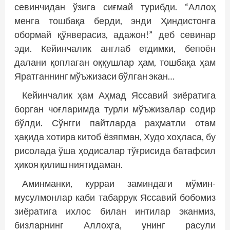
севинчидан ўзига сиғмай турибди. “Аллоҳ
менга тошбақа берди, энди Ҳиндистонга
обормай қўяверасиз, адажон!” деб севинар
эди. Кейинчалик англаб етдимки, бепоён
далани қоплаган оққушлар ҳам, тошбақа ҳам
Яратганнинг мўъжизаси бўлган экан…
Кейинчалик ҳам Аҳмад Яссавий зиёратига
борган чоғларимда турли мўъжизалар содир
бўлди. Сўнгги пайтларда раҳматли отам
ҳақида хотира китоб ёзяпман, Худо хоҳласа, бу
рисолада ўша ҳодисалар тўғрисида батафсил
ҳикоя қилиш ниятидаман.
Аминманки, курраи заминдаги мўмин-
мусулмонлар каби табаррук Яссавий бобомиз
зиёратига ихлос билан интилар эканмиз,
бизларнинг Аллоҳга, унинг расули