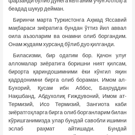
фарзанди бўлиб дунёга келганим учун Аллоҳга
беадад шукур дейман.
Биринчи марта Туркистонга Аҳмад Яссавий
мақбараси зиёратига бундан ўттиз йил аввал
оила аъзоларим ва онамни олиб боргандим.
Онам жудаям хурсанд бўлиб дуо қилганди.
Биласизми, бир одатим бор. Қачон улуғ
алломалар зиёратига боришни ният қилсам,
бирорта қариндошимними ёки кўнгил яқин
қадрдонимни бирга олиб бораман. Имом ал-
Бухорий, Қусам ибн Аббос, Баҳоуддин
Нақшбанд, Абдухолиқ Ғиждувоний, Имом ат-
Термизий, Исо Термизий, Зангиота каби
зиёратгоҳларга бирга олиб борганларим билан
кўришганимизда улар бундай савобли ишимни
эслаб раҳмат айтишади. Бундай