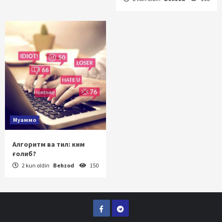
Муаммо
Алгоритм ва тил: ким
ғолиб?
2 kun oldin
Behzod
150
Facebook
Telegram