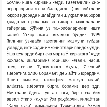
боғлаб ишга киришиб кетди. Газетачилик сир-
асрорларини яхши биладиган, ўша пайтлари
юқори идорада ишлайдиган Шуҳрат Жабборов
ҳамда мен реклама ва тижорат мақолалари
тайёрлаш бўйича ўз тажрибаларимни ишга
солиб, Ўткир акага елкадош бўлдик. 1999
йилнинг ўзидаёқ газетанинг мазмуни тубдан
ўзгарди, иқтисодий имкониятлари пайдо бўлди.
Ўша кезларда бир неча марта Ўткир акага “Худо
хоҳласа, ишларимиз юришиб кетади, насиб
этса, сизни Туркистонга Аҳмад Яссавий
зиёратига олиб бораман”, деб айтиб юрардим.
Шоир эмасми, таклифим маъқул келиб,
албатта, зиёратга бирга борамиз дер эди.
Ниятлари ёдига тушган чоғи, бир неча йил
аввал Ўткир Раҳмат ўзи раҳбарлик қилаётган
“Халқ сўзи” жамоасини Туркистонга Аҳмад