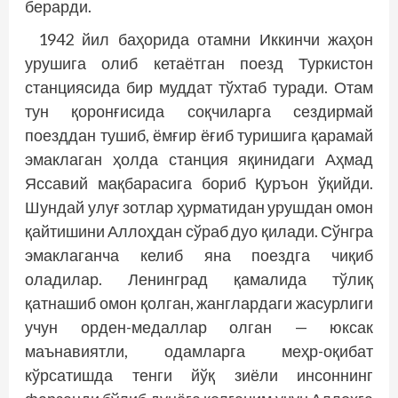
берарди.
1942 йил баҳорида отамни Иккинчи жаҳон
урушига олиб кетаётган поезд Туркистон
станциясида бир муддат тўхтаб туради. Отам
тун қоронғисида соқчиларга сездирмай
поезддан тушиб, ёмғир ёғиб туришига қарамай
эмаклаган ҳолда станция яқинидаги Аҳмад
Яссавий мақбарасига бориб Қуръон ўқийди.
Шундай улуғ зотлар ҳурматидан урушдан омон
қайтишини Аллоҳдан сўраб дуо қилади. Сўнгра
эмаклаганча келиб яна поездга чиқиб
оладилар. Ленинград қамалида тўлиқ
қатнашиб омон қолган, жанглардаги жасурлиги
учун орден-медаллар олган — юксак
маънавиятли, одамларга меҳр-оқибат
кўрсатишда тенги йўқ зиёли инсоннинг