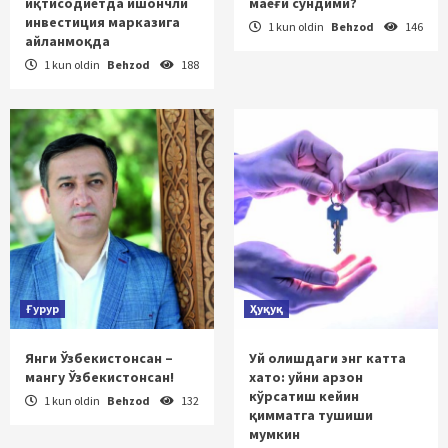
иқтисодиётда ишончли
маёғи сўндими?
инвестиция марказига
1 kun oldin
Behzod
146
айланмоқда
1 kun oldin
Behzod
188
Ғурур
Ҳуқуқ
Янги Ўзбекистонсан –
Уй олишдаги энг катта
мангу Ўзбекистонсан!
хато: уйни арзон
кўрсатиш кейин
1 kun oldin
Behzod
132
қимматга тушиши
мумкин