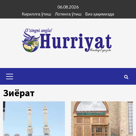
Skip
06.08.2026
to
Кириллга ўтиш
Лотинга ўтиш
Биз ҳақимизда
content
Primary
Menu
Зиёрат