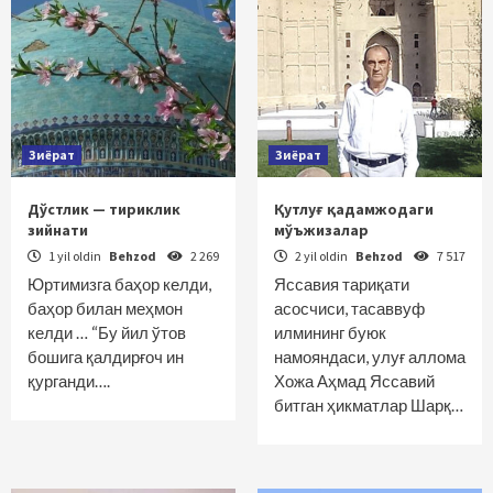
Зиёрат
Зиёрат
Дўстлик — тириклик
Қутлуғ қадамжодаги
зийнати
мўъжизалар
1 yil oldin
Behzod
2 269
2 yil oldin
Behzod
7 517
Юртимизга баҳор келди,
Яссавия тариқати
баҳор билан меҳмон
асосчиси, тасаввуф
келди … “Бу йил ўтов
илмининг буюк
бошига қалдирғоч ин
намояндаси, улуғ аллома
қурганди….
Хожа Аҳмад Яссавий
битган ҳикматлар Шарқ…