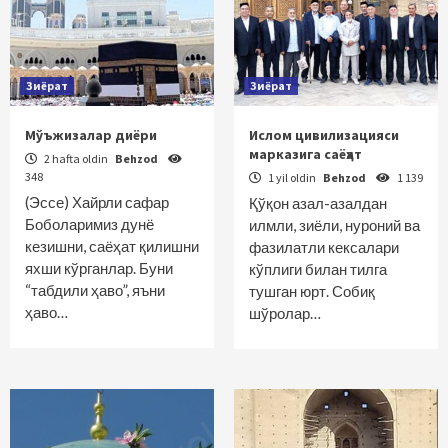
Зиёрат
Зиёрат
Мўъжизалар диёри
Ислом цивилизацияси
марказига саёҳат
2 hafta oldin
Behzod
348
1 yil oldin
Behzod
1 139
(Эссе) Хайрли сафар
Қўқон азал-азалдан
Боболаримиз дунё
илмли, зиёли, нуроний ва
кезишни, саёҳат қилишни
фазилатли кексалари
яхши кўрганлар. Буни
кўплиги билан тилга
“табдили ҳаво”, яъни
тушган юрт. Собиқ
ҳаво…
шўролар…