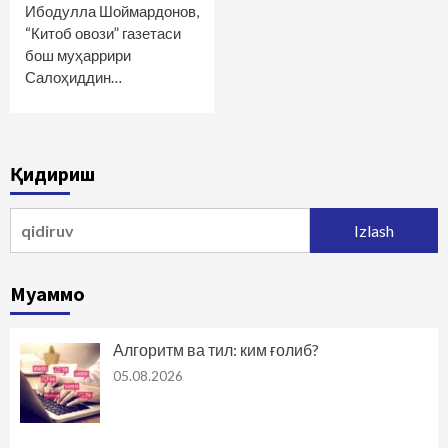
Ибодулла Шоймардонов,
“Китоб овози” газетаси
бош муҳаррири
Салоҳиддин…
Қидириш
Qidirshish:
Муаммо
Алгоритм ва тил: ким ғолиб?
05.08.2026