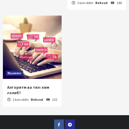
1 kun oldin
Behzod
146
Муаммо
Алгоритм ва тил: ким
ғолиб?
1 kun oldin
Behzod
132
Facebook
Telegram