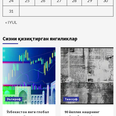
24
25
26
27
28
29
30
31
« IYUL
Сизни қизиқтирган янгиликлар
Эътироф
Таассуф
Ўзбекистон янги глобал
90 йиллик нашрнинг