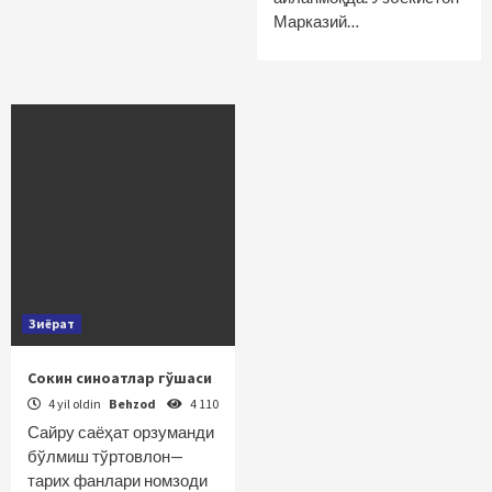
Марказий…
Зиёрат
Сокин синоатлар гўшаси
4 yil oldin
Behzod
4 110
Сайру саёҳат орзуманди
бўлмиш тўртовлон—
тарих фанлари номзоди