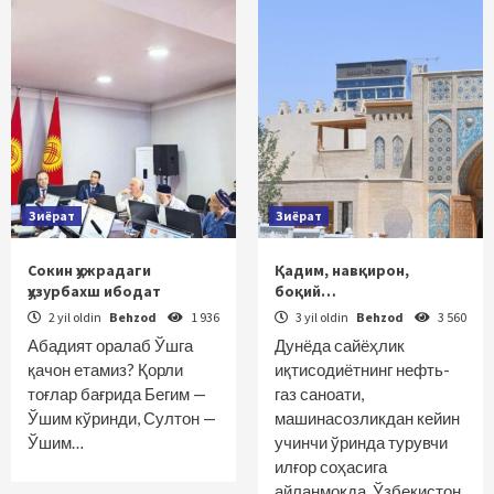
Зиёрат
Зиёрат
Сокин ҳужрадаги
Қадим, навқирон,
ҳузурбахш ибодат
боқий…
2 yil oldin
Behzod
1 936
3 yil oldin
Behzod
3 560
Абадият оралаб Ўшга
Дунёда сайёҳлик
қачон етамиз? Қорли
иқтисодиётнинг нефть-
тоғлар бағрида Бегим —
газ саноати,
Ўшим кўринди, Султон —
машинасозликдан кейин
Ўшим…
учинчи ўринда турувчи
илғор соҳасига
айланмоқда. Ўзбекистон