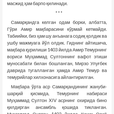
масжид ҳам барпо қилинади.
* * *
Самарқандга келган одам борки, албатта,
Гўри Амир мақбарасини кўрмай кетмайди.
Табиийки, биз ҳам шу анъанага содиқ қолдик ва
ушбу мажмуага йўл олдик. Гиднинг айтишича,
мақбара қурилиши 1403 йилда Амир Темурнинг
вориси Муҳаммад Султоннинг вафот этиши
муносабати билан бошланган, Мирзо Улуғбек
даврида тугалланган ҳамда Амир Темур ва
темурийлар хилхонасига айлантирилган.
Мақбара ўрта аср Самарқандининг жануби-
шарқий қисмида, Темурнинг набираси
Муҳаммад Султон XIV асрнинг охирида бино
қилдирган ансамбль қошида тикланган.