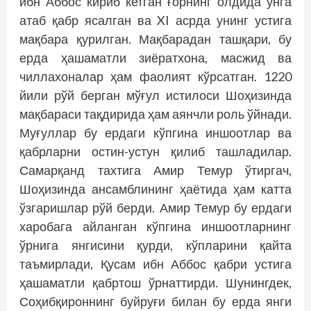
ибн Аббос кириб кетган ғорнинг олдида унга
атаб қабр ясалган ва XI асрда унинг устига
мақбара қурилган. Мақбарадан ташқари, бу
ерда ҳашаматли зиёратхона, масжид ва
чиллахоналар ҳам фаолият кўрсатган. 1220
йили рўй берган мўғул истилоси Шоҳизинда
мақбараси тақдирида ҳам аянчли роль ўйнади.
Муғуллар бу ердаги кўпгина иншоотлар ва
қабрларни остин-устун қилиб ташладилар.
Самарқанд тахтига Амир Темур ўтиргач,
Шоҳизинда ансамблининг ҳаётида ҳам катта
ўзгаришлар рўй берди. Амир Темур бу ердаги
харобага айланган кўпгина иншоотларнинг
ўрнига янгисини қурди, кўпларини қайта
таъмирлади, Қусам ибн Аббос қабри устига
ҳашаматли қабртош ўрнаттирди. Шунингдек,
Соҳибқироннинг буйруғи билан бу ерда янги