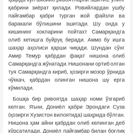
қабрини зиёрат қилади. Ровийлардан ушбу
пайғамбар қаб­­ри турган жой файзли ва
баракали бўлишини эшитади. Шу онда у
кишининг хокларини пойтахт Самарқандга
олиб кетишга буйруқ беради. Аммо бу ишга
шаҳар аҳолиси қарши чиқади. Шундан сўнг
Амир Темур қабрдан фақат нишона олиб
Самарқандга жўнатади. Нишонани ортиб олган
туя Самарқандга кириб, ҳозирги мозор ўрнида
чўккач, қабрдан олинган нишона шу ерга
кўмилади.
Бошқа бир ривоятда шаҳар номи ўзгариб
келган. Яъни, Дониёл қабри Эрондаги Суза
(ҳозирги Хузистон вилоятида) шаҳрида бўлган.
Нишона ҳам айни қабрдан олиб келинган деб
кўрсатилади. Дониёл пайғамбар билан боғлиқ