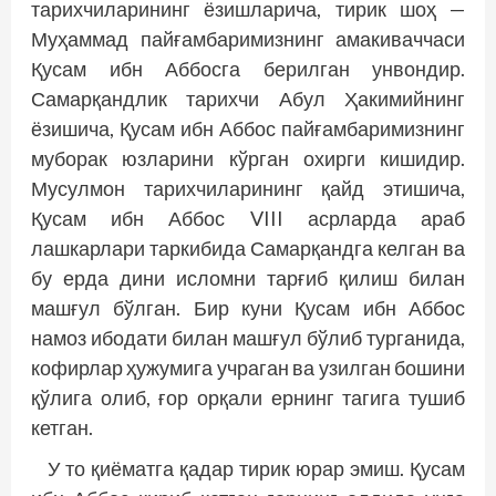
тарихчиларининг ёзишларича, тирик шоҳ —
Муҳаммад пайғамбаримизнинг амакиваччаси
Қусам ибн Аббосга берилган унвондир.
Самарқандлик тарихчи Абул Ҳакимийнинг
ёзишича, Қусам ибн Аббос пайғамбаримизнинг
муборак юзларини кўрган охирги кишидир.
Мусулмон тарихчиларининг қайд этишича,
Қусам ибн Аббос VIII асрларда араб
лашкарлари таркибида Самарқандга келган ва
бу ерда дини исломни тарғиб қилиш билан
машғул бўлган. Бир куни Қусам ибн Аббос
намоз ибодати билан машғул бўлиб турганида,
кофирлар ҳужумига учраган ва узилган бошини
қўлига олиб, ғор орқали ернинг тагига тушиб
кетган.
У то қиёматга қадар тирик юрар эмиш. Қусам