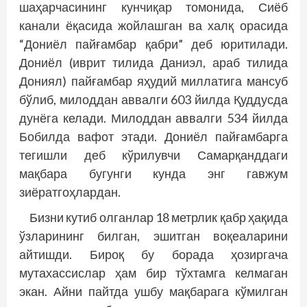
шаҳарчасининг кунчиқар томонида, Сиёб
канали ёқасида жойлашган ва халқ орасида
“Дониёл пайғамбар қабри” деб юритилади.
Дониёл (иврит тилида Даниэл, араб тилида
Дониял) пайғамбар яҳудий миллатига мансуб
бўлиб, милоддан аввалги 603 йилда Қуддусда
дунёга келади. Милоддан аввалги 534 йилда
Бобилда вафот этади. Дониёл пайғамбарга
тегишли деб кўрилувчи Самарқанддаги
мақбара бугунги кунда энг гавжум
зиёратгоҳлардан.
Бизни кутиб олганлар 18 метрлик қабр ҳақида
ўзларининг билган, эшитган воқеаларини
айтишди. Бироқ бу борада ҳозиргача
мутахассислар ҳам бир тўхтамга келмаган
экан. Айни пайтда ушбу мақбарага кўмилган