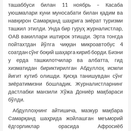
ташаб­буси билан 11 ноябрь – Касаба
уюшмалари куни муносабати билан қадим ва
навқирон Самарқанд шаҳрига зиёрат туризми
ташкил этилди. Унда бир гуруҳ журналистлар,
ОАВ вакиллари иштирок этишди. Эрта тонгда
пойтахтдан йўлга чиққан микроавтобус 4
соатдан сўнг боқий шаҳарга кириб борди. Бизни
у ерда ташкилотчилар ва албатта, гид
хизматидан бириктирилган Абдуллоҳ исмли
йигит кутиб олишди. Қисқа танишувдан сўнг
зиёратимизни бошладик. Журналистларнинг
дастлабки манзили Хўжа Дониёр мақбараси
бўлди.
Абдуллоҳнинг айтишича, мазкур мақбара
Самарқанд шаҳрида жойлашган меъморий
ёдгорликлар орасида Афросиёб