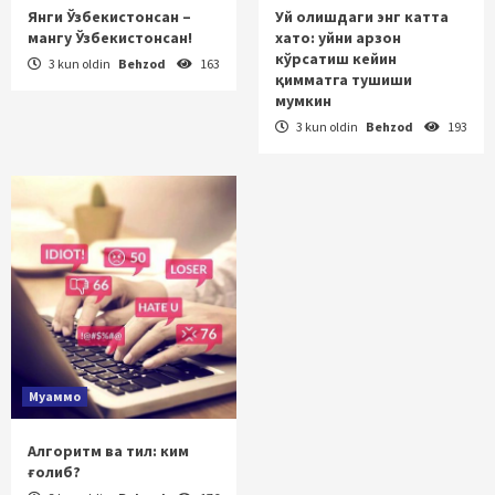
Янги Ўзбекистонсан –
Уй олишдаги энг катта
мангу Ўзбекистонсан!
хато: уйни арзон
кўрсатиш кейин
3 kun oldin
Behzod
163
қимматга тушиши
мумкин
3 kun oldin
Behzod
193
Муаммо
Алгоритм ва тил: ким
ғолиб?