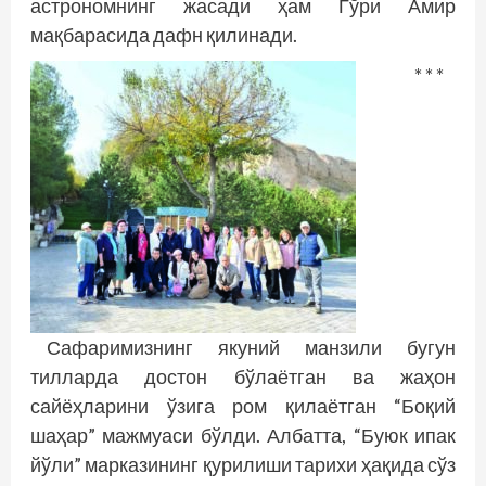
астрономнинг жасади ҳам Гўри Амир
мақбарасида дафн қилинади.
* * *
Сафаримизнинг якуний манзили бугун
тилларда достон бўлаётган ва жаҳон
сайёҳларини ўзига ром қилаётган “Боқий
шаҳар” мажмуаси бўлди. Албатта, “Буюк ипак
йўли” марказининг қурилиши тарихи ҳақида сўз