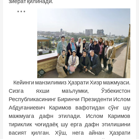
зиёрат қилинади.
* * *
Кейинги манзилимиз Ҳазрати Хизр мажмуаси.
Сизга яхши маълумки, Ўзбекистон
Республикасининг Биринчи Президенти Ислом
Абдуғаниевич Каримов вафотидан сўнг шу
мажмуага дафн этилади. Ислом Каримов
тириклик чоғидаёқ шу ерга дафн этилишини
васият қилган. Хўш, нега айнан Ҳазрати