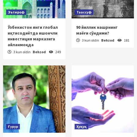
Эътироф
Таассуф
Ўзбекистон янги глобал
90 йиллик нашрнинг
иқтисодиётда ишончли
маёғи сўндими?
инвестиция марказига
3 kun oldin
Behzod
181
айланмоқда
3 kun oldin
Behzod
249
Ғурур
Ҳуқуқ