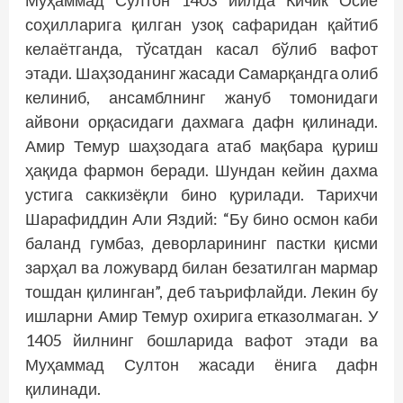
Муҳаммад Султон 1403 йилда Кичик Осиё
соҳилларига қилган узоқ сафаридан қайтиб
келаётганда, тўсатдан касал бўлиб вафот
этади. Шаҳзоданинг жасади Самарқандга олиб
келиниб, ансамблнинг жануб томонидаги
айвони орқасидаги дахмага дафн қилинади.
Амир Темур шаҳзодага атаб мақбара қуриш
ҳақида фармон беради. Шундан кейин дахма
устига саккизёқли бино қурилади. Тарихчи
Шарафиддин Али Яздий: “Бу бино осмон каби
баланд гумбаз, деворларининг пастки қисми
зарҳал ва ложувард билан безатилган мармар
тошдан қилинган”, деб таърифлайди. Лекин бу
ишларни Амир Темур охирига етказолмаган. У
1405 йилнинг бошларида вафот этади ва
Муҳаммад Султон жасади ёнига дафн
қилинади.