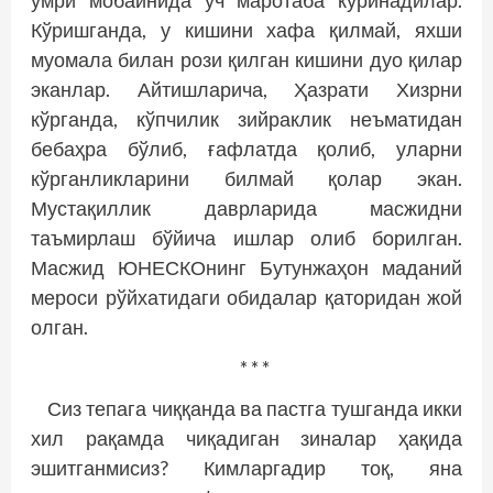
умри мобайнида уч маротаба кўринадилар.
Кўришганда, у кишини хафа қилмай, яхши
муомала билан рози қилган кишини дуо қилар
эканлар. Айтишларича, Ҳазрати Хизрни
кўрганда, кўпчилик зийраклик неъматидан
бебаҳра бўлиб, ғафлатда қолиб, уларни
кўрганликларини билмай қолар экан.
Мустақиллик даврларида масжидни
таъмирлаш бўйича ишлар олиб борилган.
Масжид ЮНЕСКОнинг Бутунжаҳон маданий
мероси рўйхатидаги обидалар қаторидан жой
олган.
* * *
Сиз тепага чиққанда ва пастга тушганда икки
хил рақамда чиқадиган зиналар ҳақида
эшитганмисиз? Кимларгадир тоқ, яна