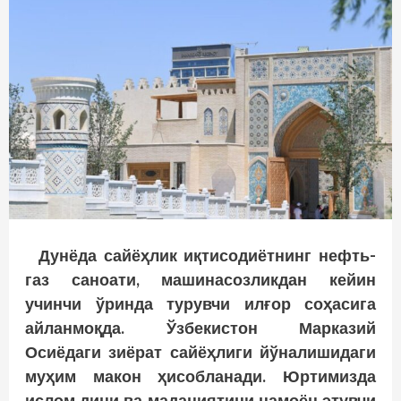
Дунёда сайёҳлик иқтисодиётнинг нефть-
газ саноати, машинасозликдан кейин
учинчи ўринда турувчи илғор соҳасига
айланмоқда. Ўзбекистон Марказий
Осиёдаги зиёрат сайёҳлиги йўналишидаги
муҳим макон ҳисобланади. Юртимизда
ислом дини ва маданиятини намоён этувчи