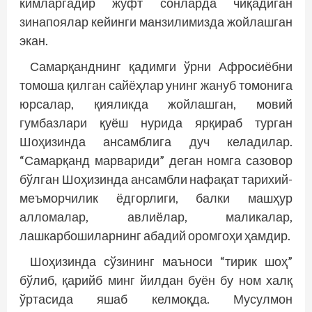
кимларгадир жуфт сонларда чиқадиган
зинапоялар кейинги манзилимизда жойлашган
экан.
Самарқанднинг қадимги ўрни Афросиёбни
томоша қилган сайёҳлар унинг жануб томонига
юрсалар, қияликда жойлашган, мовий
гумбазлари қуёш нурида ярқираб турган
Шоҳизинда ансамблига дуч келадилар.
“Самарқанд марвариди” деган номга сазовор
бўлган Шоҳизинда ансамбли нафақат тарихий-
меъморчилик ёдгорлиги, балки машҳур
алломалар, авлиёлар, маликалар,
лашкарбошиларнинг абадий оромгоҳи ҳамдир.
Шоҳизинда сўзининг маъноси “тирик шоҳ”
бўлиб, қарийб минг йилдан буён бу ном халқ
ўртасида яшаб келмоқда. Мусулмон