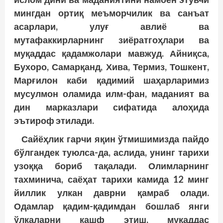
мингдан ортиқ меъморчилик ва санъат
асарлари, улуғ авлиё ва
мутафаккирларнинг зиёратгоҳлари ва
муқаддас қадамжолари мавжуд. Айниқса,
Бухоро, Самарқанд, Хива, Термиз, Тошкент,
Марғилон каби қадимий шаҳарларимиз
мусулмон оламида илм-фан, маданият ва
дин марказлари сифатида алоҳида
эътироф этилади.
Сайёҳлик гарчи яқин ўтмишимизда пайдо
бўлгандек туюлса-да, аслида, унинг тарихи
узоққа бориб тақалади. Олимларнинг
тахминича, саёҳат тарихи камида 12 минг
йиллик улкан даврни қамраб олади.
Одамлар қадим-қадимдан бошлаб янги
ўлкаларни кашф этиш, муқаддас