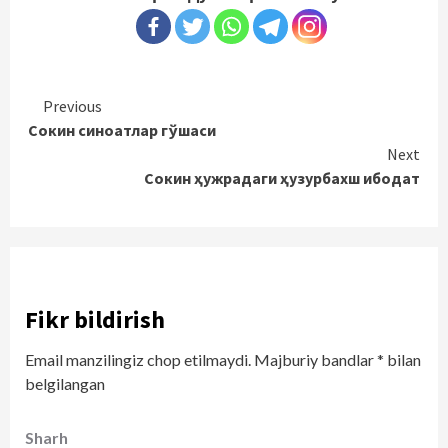
Continue
Previous
Сокин синоатлар гўшаси
Reading
Next
Сокин ҳужрадаги ҳузурбахш ибодат
Fikr bildirish
Email manzilingiz chop etilmaydi.
Majburiy bandlar
*
bilan
belgilangan
Sharh