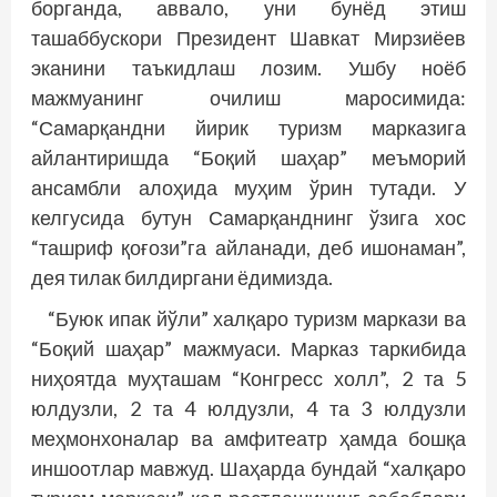
борганда, аввало, уни бунёд этиш
ташаббускори Президент Шавкат Мирзиёев
эканини таъкидлаш лозим. Ушбу ноёб
мажмуанинг очилиш маросимида:
“Самарқандни йирик туризм марказига
айлантиришда “Боқий шаҳар” меъморий
ансамбли алоҳида муҳим ўрин тутади. У
келгусида бутун Самарқанднинг ўзига хос
“ташриф қоғози”га айланади, деб ишонаман”,
дея тилак билдиргани ёдимизда.
“Буюк ипак йўли” халқаро туризм маркази ва
“Боқий шаҳар” мажмуаси. Марказ таркибида
ниҳоятда муҳташам “Конгресс холл”, 2 та 5
юлдузли, 2 та 4 юлдузли, 4 та 3 юлдузли
меҳмонхоналар ва амфитеатр ҳамда бошқа
иншоотлар мавжуд. Шаҳарда бундай “халқаро