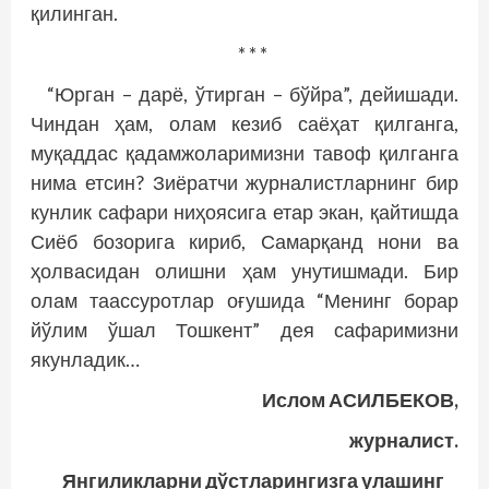
қилинган.
* * *
“Юрган – дарё, ўтирган – бўйра”, дейишади.
Чиндан ҳам, олам кезиб саёҳат қилганга,
муқаддас қадамжоларимизни тавоф қилганга
нима етсин? Зиёратчи журналистларнинг бир
кунлик сафари ниҳоясига етар экан, қайтишда
Сиёб бозорига кириб, Самарқанд нони ва
ҳолвасидан олишни ҳам унутишмади. Бир
олам таассуротлар оғушида “Менинг борар
йўлим ўшал Тошкент” дея сафаримизни
якунладик…
Ислом АСИЛБЕКОВ,
журналист.
Янгиликларни дўстларингизга улашинг