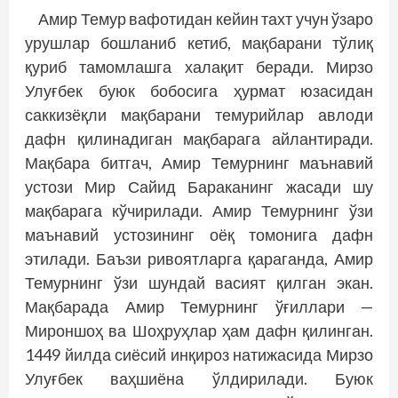
Амир Темур вафотидан кейин тахт учун ўзаро
урушлар бошланиб кетиб, мақбарани тўлиқ
қуриб тамомлашга халақит беради. Мирзо
Улуғбек буюк бобосига ҳурмат юзасидан
саккизёқли мақбарани темурийлар авлоди
дафн қилинадиган мақбарага айлантиради.
Мақбара битгач, Амир Темурнинг маънавий
устози Мир Сайид Бараканинг жасади шу
мақбарага кўчирилади. Амир Темурнинг ўзи
маънавий устозининг оёқ томонига дафн
этилади. Баъзи ривоятларга қараганда, Амир
Темурнинг ўзи шундай васият қилган экан.
Мақбарада Амир Темурнинг ўғиллари —
Мироншоҳ ва Шоҳруҳлар ҳам дафн қилинган.
1449 йилда сиё­сий инқироз натижасида Мирзо
Улуғбек ваҳшиёна ўлдирилади. Буюк