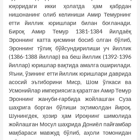
юқоридаги икки ҳолатда ҳам қабрдан
нишонанинг олиб келиниши Амир Темурнинг
етти йиллик юришлари билан боғланади.
Бироқ Амир Темур 1381-1384 йилдаёқ
Эроннинг катта қисмини босиб олган бўлиб,
Эроннинг тўлиқ бўйсундирилиши уч йиллик
(1386-1388 йиллар) ва беш йиллик (1392-1396
йиллар) юришлар вақтида амалга оширилади.
Яъни, ўзининг етти йиллик юришлари даврида
асосий эътиборини Миср, Шом ўлкаси ва
Усмонийлар империясига қаратган Амир Темур
Эроннинг жануби-ғарбида жойлашган Суза
шаҳрига борган бўлиши эҳтимолдан йироқ.
Шунингдек, ҳозир ҳам Ироқнинг шимолида
жойлашган Мосул шаҳрида Дониёл пайғамбар
мақбараси мавжуд бўлиб, аҳоли томонидан