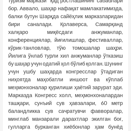
туризм маркази” қад ростлашининг сабаблари
бор. Аввало, шаҳар нафақат мамлакатимизда,
балки бутун Шарқда сайёҳлик марказларидан
бири саналади. Қолаверса, Самарқанд
халқаро миқёсдаги анжуманлар,
конференциялар, йиғилишлар, фестиваллар,
кўрик-танловлар, тўю томошалар шаҳри.
Йилига ўнлаб турли хил анжуманлар ўтказиш
бу шаҳар учун одатий ҳол бўлиб қолган. Шунинг
учун ушбу шаҳарда конгресслар ўтадиган
ниҳоятда маҳобатли иншоот ва кўплаб
меҳмонхоналар қурилиши ҳаётий зарурат эди.
Марказда Конгресс холл, меҳмонхоналардан
ташқари, сунъий сув ҳавзалари, 60 метр
баландликка сув сачратувчи фавворалар,
минглаб манзарали дарахтлар экилган боғ,
гулларга бурканган хиёбонлар ҳам бунёд