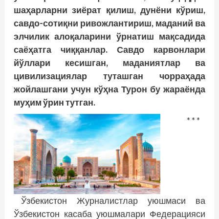
шаҳарларни зиёрат қилиш, ­дунёни кўриш,
савдо-сотиқни ривожлантириш, маданий ва
элчилик алоқаларини ўрнатиш мақсадида
саёҳатга чиққанлар. Савдо карвонлари
йўллари кесишган, маданиятлар ва
цивилизациялар туташган чорраҳада
жойлашгани учун кўҳна Турон бу жараёнда
муҳим ўрин тутган.
* * *
Ўзбекистон Журналистлар уюшмаси ва
Ўзбекистон касаба уюшмалари Федерацияси