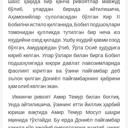
шахс ҳақида бир қанча ривоятлар мавжуд
бўлиб, улардан бирида айтилишича,
Аҳамонийлар сулоласидан бўлган Кир II
Бобилни истило қилганида, Бобил подшоҳлари
томонидан қулликда тутилган бир неча юз
яҳудийни озод қилади. Ушбу яҳудий қавми озод
бўлгач, Амударёдан ўтиб, Ўрта Осиё ҳудудига
кириб келган. Улар ўзлари билан бирга Бобил
подшоҳлигида юқори давлат лавозимларида
фаолият юритган ва ўзини пайғамбар деб
эълон қилган Дониёл пайғамбарнинг қабрини
ҳам олиб келган экан.
Иккинчи ривоят Амир Темур билан боғлиқ.
Унда айтилишича, ўзининг етти йиллик ҳарбий
юриши вақтида Амир Темур Мосул шаҳри
яқинида тўхтайди. Бу ерда Дониёл пайғамбар
ҳақида кўп ажойиб ривоятларни эшитиб, унинг