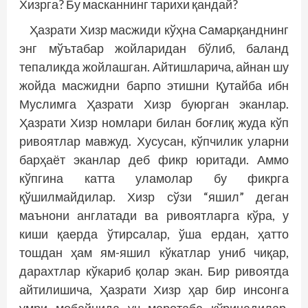
Хизрга? Бу масканнинг тарихи қандай?
Ҳазрати Хизр масжиди кўҳна Самарқанднинг
энг мўътабар жойларидан бўлиб, баланд
тепаликда жойлашган. Айтишларича, айнан шу
жойда масжидни барпо этишни Қутайба ибн
Муслимга Ҳазрати Хизр буюрган эканлар.
Ҳазрати Хизр номлари билан боғлиқ жуда кўп
ривоятлар мавжуд. Хусусан, кўпчилик уларни
барҳаёт эканлар деб фикр юритади. Аммо
кўпгина катта уламолар бу фикрга
қўшилмайдилар. Хизр сўзи “яшил” деган
маънони англатади ва ривоятларга кўра, у
киши қаерда ўтирсалар, ўша ердан, ҳатто
тошдан ҳам ям-яшил кўкатлар униб чиқар,
дарахтлар кўкариб қолар экан. Бир ривоятда
айтилишича, Ҳазрати Хизр ҳар бир инсонга