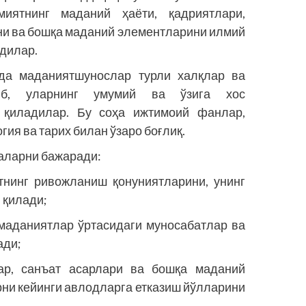
иятнинг маданий ҳаёти, қадриятлари,
ни ва бошқа маданий элементларини илмий
адилар.
да маданиятшунослар турли халқлар ва
иб, уларнинг умумий ва ўзига хос
т қиладилар. Бу соҳа ижтимоий фанлар,
ия ва тарих билан ўзаро боғлиқ.
аларни бажаради:
нинг ривожланиш қонуниятларини, унинг
 қилади;
маданиятлар ўртасидаги муносабатлар ва
ади;
ар, санъат асарлари ва бошқа маданий
рни кейинги авлодларга етказиш йўлларини