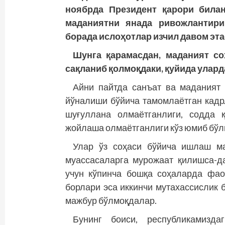
ноябрда Президент қарори билан
маданиятни янада ривожлантири
борада ислоҳотлар изчил давом эта
Шунга қарамасдан, маданият с
сақланиб қолмоқдаки, қуйида улард
Айни пайтда санъат ва маданият
йўналиши бўйича тамомлаётган кадр
шуғуллана олмаётганлиги, содда 
жойлаша олмаётганлиги кўз юмиб бўл
Улар ўз соҳаси бўйича ишлаш м
муассасаларга мурожаат қилишса-д
учун кўпинча бошқа соҳаларда фао
борлари эса иккинчи мутахассислик 
мажбур бўлмоқдалар.
Бунинг боиси, республикамизд