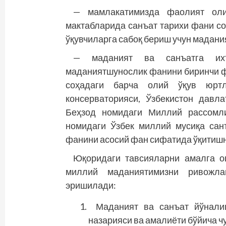
— мамлакатимизда фаолият оли
мактабларида санъат тарихи фани с
ўқувчиларга сабоқ бериш учун мадан
— маданият ва санъатга ихти
маданиятшунослик фанини биринчи ф
соҳадаги барча олий ўқув юртл
консерваторияси, Ўзбекистон давл
Беҳзод номидаги Миллий рассомли
номидаги Ўзбек миллий мусиқа сан
фанини асосий фан сифатида ўқитишн
Юқоридаги тавсияларни амалга о
миллий маданиятимизни ривожла
эришилади:
Маданият ва санъат йўнали
назарияси ва амалиёти бўйича чу