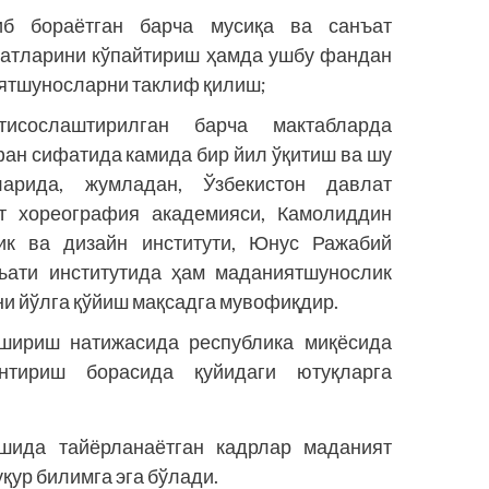
б бораётган барча мусиқа ва санъат
оатларини кўпайтириш ҳамда ушбу фандан
иятшуносларни таклиф қилиш;
сослаштирилган барча мактабларда
ан сифатида камида бир йил ўқитиш ва шу
арида, жумладан, Ўзбекистон давлат
ат хореография академияси, Камолиддин
к ва дизайн институти, Юнус Ражабий
ъати институтида ҳам маданиятшунослик
и йўлга қўйиш мақсадга мувофиқдир.
шириш натижасида республика миқёсида
нтириш борасида қуйидаги ютуқларга
шида тайёрланаётган кадрлар маданият
қур билимга эга бўлади.