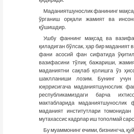
Маданиятшунослик фанининг мақсад
ўрганиш орқали жамият ва инсон
қўшишдир.
Ушбу фаннинг мақсад ва вазифа
қиладиган бўлсак, ҳар бир маданият
фани асосий фан сифатида ўқитил
вазифасини тўлиқ бажариши, жами
маданиятни сақлаб қолишга ўз ҳис
шаклланиши лозим. Бунинг учун 
юқорисигача маданиятшунослик фа
республикамиздаги барча ихти
мактабларида маданиятшунослик ф
маданият институтлари томонидан
мутахассис кадрлар иш тополмай сар
Бу муаммонинг ечими, бизнингча, қу