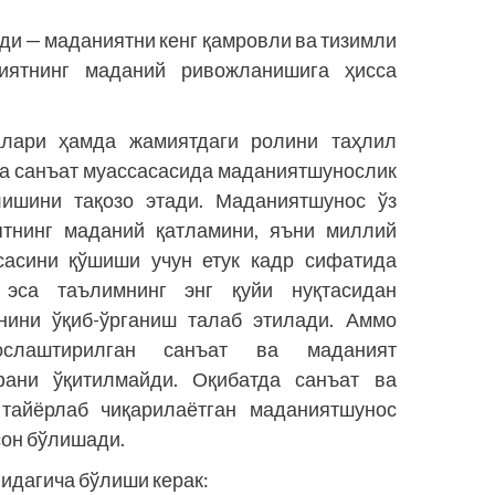
и — маданиятни кенг қамровли ва тизимли
иятнинг маданий ривожланишига ҳисса
лари ҳамда жамиятдаги ролини таҳлил
 ва санъат муассасасида маданиятшунослик
ишини тақозо этади. Маданиятшунос ўз
ятнинг маданий қатламини, яъни миллий
сасини қўшиши учун етук кадр сифатида
эса таълимнинг энг қуйи нуқтасидан
нини ўқиб-ўрганиш талаб этилади. Аммо
сослаштирилган санъат ва маданият
ани ўқитилмайди. Оқибатда санъат ва
 тайёрлаб чиқарилаётган маданиятшунос
сон бўлишади.
йидагича бўлиши керак: