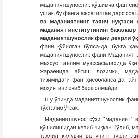
маданиятшунослик қўшимча фан сифа
устак, бу фанга ажратилган дарс соа
ва маданиятнинг таянч нуқтаси 
маданият институтининг бакалавр 
маданиятшунослик фани деярли ўқ
фани қўйилган бўлса-да, бунга ҳа
маданиятшунослик фани Маданият в
махсус таълим муассасаларида ўқи
жараёнида айтиш лозимки, мада
тизимидаги фан ҳисобланса-да, ай
моҳиятини очиб бера олмайди.
Шу ўринда маданиятшунослик фани
тўхталиб ўтсак.
Маданиятшунос сўзи “маданият” в
қўшилишидан келиб чиққан бўлиб, м
таҳлил қилувчи ва унинг турли жи