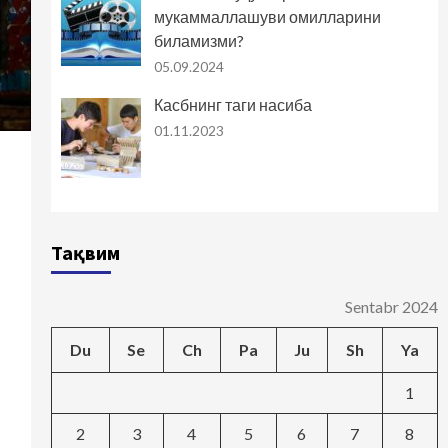
мукаммаллашуви омилларини
биламизми?
05.09.2024
Касбнинг таги насиба
01.11.2023
Тақвим
Sentabr 2024
Du
Se
Ch
Pa
Ju
Sh
Ya
1
2
3
4
5
6
7
8