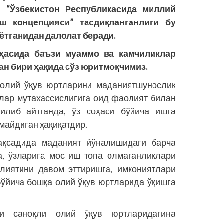
 “Ўзбекистон Республикасида миллий
ш концепцияси” тасдиқланганлиги бу
ётганидан далолат беради.
оҳасида баъзи муаммо ва камчиликлар
ан бири ҳақида сўз юритмоқчимиз.
 олий ўқув юртларини маданиятшунослик
лар мутахассислигига оид фаолият билан
қилиб айтганда, ўз соҳаси бўйича ишга
майдиган ҳақиқатдир.
ақсадида маданият йўналишидаги барча
а, ўзларига мос иш топа олмаганликлари
лиятини давом эттиришга, имкониятлари
бўйича бошқа олий ўқув юртларида ўқишга
аги саноқли олий ўқув юртларидагина