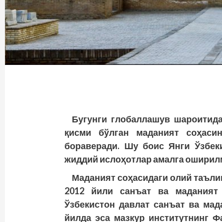
Бугунги глобаллашув шароитида
қисми бўлган маданият соҳаси
бораверади. Шу боис Янги Ўзбек
жиддий ислоҳотлар амалга оширил
Маданият соҳасидаги олий таъл
2012 йили санъат ва маданият
Ўзбекистон давлат санъат ва мад
йилда эса мазкур институтнинг Ф