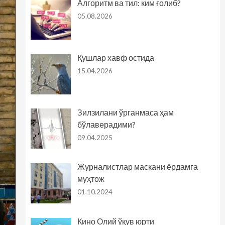
Алгоритм ва тил: ким ғолиб?
05.08.2026
Қушлар хавф остида
15.04.2026
Зилзилани ўрганмаса ҳам
бўлаверадими?
09.04.2025
Журналистлар маскани ёрдамга
муҳтож
01.10.2024
Кино Олий ўқув юрти