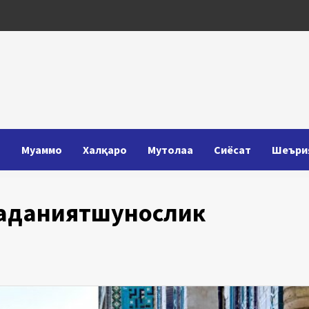
Т
Муаммо
Халқаро
Мутолаа
Сиёсат
Шеъри
аданиятшунослик