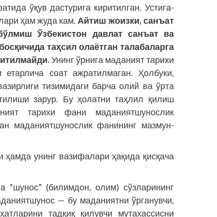
тида ўқув дастурига киритилган. Устига-
тлари ҳам жуда кам.
Айтиш жоизки, санъат
бўлмиш Ўзбекистон давлат санъат ва
босқичида таҳсил олаётган талабаларга
итилмайди.
Унинг ўрнига маданият тарихи
м етарлича соат ажратилмаган. Ҳолбуки,
азирлиги тизимидаги барча олий ва ўрта
тилиши зарур. Бу ҳолатни таҳлил қилиш
ният тарихи фани маданиятшунослик
нан маданиятшунослик фанининг мазмун-
 ҳамда унинг вазифалари ҳақида қисқача
а “шунос” (билимдон, олим) сўзларининг
аданиятшунос — бу маданиятни ўрганувчи,
ҳатларини тадқиқ қилувчи мутахассисни