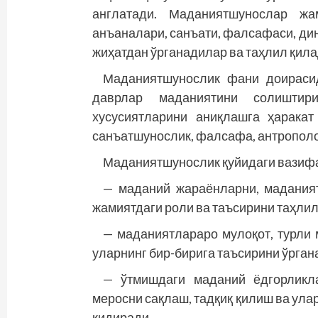
англатади. Маданиятшунослар жам
анъаналари, санъати, фалсафаси, ди
жиҳатдан ўрганадилар ва таҳлил қил
Маданиятшунослик фани доираси
даврлар маданиятини солиштир
хусусиятларини аниқлашга ҳарака
санъатшунослик, фалсафа, антрополог
Маданиятшунослик қуйидаги вазиф
— маданий жараёнларни, маданият
жамиятдаги роли ва таъсирини таҳлил
— маданиятлараро мулоқот, турли 
уларнинг бир-бирига таъсирини ўрган
— ўтмишдаги маданий ёдгорликл
меросни сақлаш, тадқиқ қилиш ва ула
қидиради.