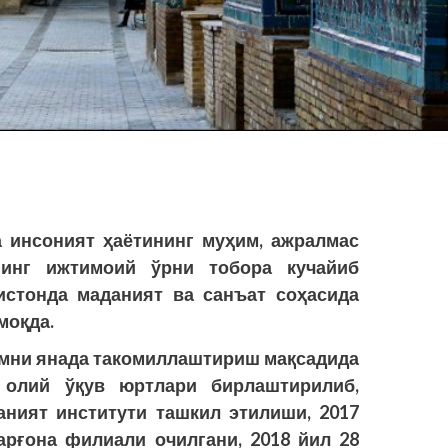
 инсоният ҳаётининг муҳим, ажралмас
нинг ижтимоий ўрни тобора кучайиб
истонда маданият ва санъат соҳасида
моқда.
имни янада такомиллаштириш мақсадида
 олий ўқув юртлари бирлаштирилиб,
аният институти ташкил этилиши, 2017
арғона филиали очилгани, 2018 йил 28