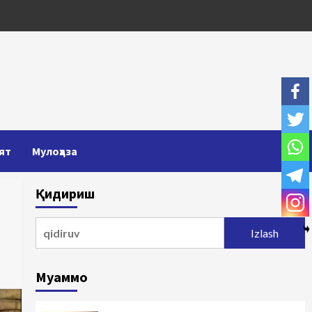
ят
Мулоҳаза
Қидириш
Qidirshish:
Муаммо