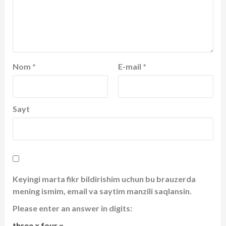
Nom
*
E-mail
*
Sayt
Keyingi marta fikr bildirishim uchun bu brauzerda
mening ismim, email va saytim manzili saqlansin.
Please enter an answer in digits:
three × four =