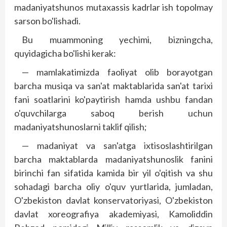
madaniyatshunos mutaxassis kadrlar ish topolmay
sarson bo'lishadi.
Bu muammoning yechimi, bizningcha,
quyidagicha bo'lishi kerak:
— mamlakatimizda faoliyat olib borayotgan
barcha musiqa va san'at maktablarida san'at tarixi
fani soatlarini ko'paytirish hamda ushbu fandan
o'quvchilarga saboq berish uchun
madaniyatshunoslarni taklif qilish;
— madaniyat va san'atga ixtisoslashtirilgan
barcha maktablarda madaniyatshunoslik fanini
birinchi fan sifatida kamida bir yil o'qitish va shu
sohadagi barcha oliy o'quv yurtlarida, jumladan,
O'zbekiston davlat konservatoriyasi, O'zbekiston
davlat xoreografiya akademiyasi, Kamoliddin