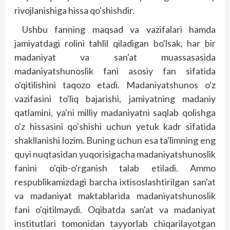
rivojlanishiga hissa qo'shishdir.
Ushbu fanning maqsad va vazifalari hamda
jamiyatdagi rolini tahlil qiladigan bo'lsak, har bir
madaniyat va san'at muassasasida
madaniyatshunoslik fani asosiy fan sifatida
o'qitilishini taqozo etadi. Madaniyatshunos o'z
vazifasini to'liq bajarishi, jamiyatning madaniy
qatlamini, ya'ni milliy madaniyatni saqlab qolishga
o'z hissasini qo'shishi uchun yetuk kadr sifatida
shakllanishi lozim. Buning uchun esa ta'limning eng
quyi nuqtasidan yuqorisigacha madaniyatshunoslik
fanini o'qib-o'rganish talab etiladi. Ammo
respublikamizdagi barcha ixtisoslashtirilgan san'at
va madaniyat maktablarida madaniyatshunoslik
fani o'qitilmaydi. Oqibatda san'at va madaniyat
institutlari tomonidan tayyorlab chiqarilayotgan