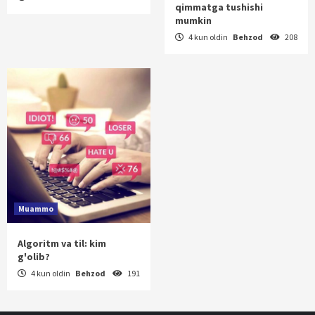
qimmatga tushishi
mumkin
4 kun oldin
Behzod
208
Muammo
Algoritm va til: kim
g'olib?
4 kun oldin
Behzod
191