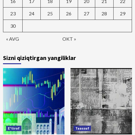
16
17
18
19
20
21
22
23
24
25
26
27
28
29
30
« AVG
OKT »
Sizni qiziqtirgan yangiliklar
E'tirof
Taassuf