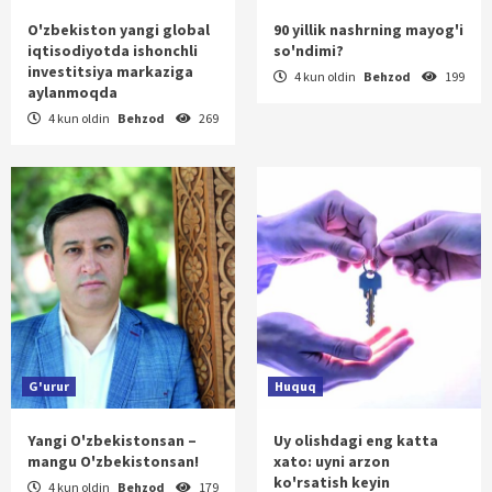
O'zbekiston yangi global
90 yillik nashrning mayog'i
iqtisodiyotda ishonchli
so'ndimi?
investitsiya markaziga
4 kun oldin
Behzod
199
aylanmoqda
4 kun oldin
Behzod
269
G'urur
Huquq
Yangi O'zbekistonsan –
Uy olishdagi eng katta
mangu O'zbekistonsan!
xato: uyni arzon
ko'rsatish keyin
4 kun oldin
Behzod
179