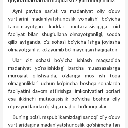
quyida ulardan biri haqida so'z yuritmoqchimiz.
Ayni paytda san'at va madaniyat oliy o'quv
yurtlarini madaniyatshunoslik yo'nalishi bo'yicha
tamomlayotgan kadrlar mutaxassisligiga oid
faoliyat bilan shug'ullana olmayotganligi, sodda
qilib aytganda, o'z sohasi bo'yicha ishga joylasha
olmayotganligi ko'z yumib bo'lmaydigan haqiqatdir.
Ular o'z sohasi bo'yicha ishlash maqsadida
madaniyat yo'nalishidagi barcha muassasalarga
murojaat qilishsa-da, o'zlariga mos ish topa
olmaganliklari uchun ko'pincha boshqa sohalarda
faoliyatini davom ettirishga, imkoniyatlari borlari
esa ikkinchi mutaxassislik bo'yicha boshqa oliy
o'quv yurtlarida o'qishga majbur bo'lmoqdalar.
Buning boisi, respublikamizdagi sanoqli oliy o'quv
yurtlaridagina madaniyatshunoslik qo'shimcha fan