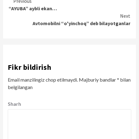
Continue
Previous
“AYUBA” aybli ekan…
Reading
Next
Avtomobilni “o'yinchoq” deb bilayotganlar
Fikr bildirish
Email manzilingiz chop etilmaydi.
Majburiy bandlar
*
bilan
belgilangan
Sharh