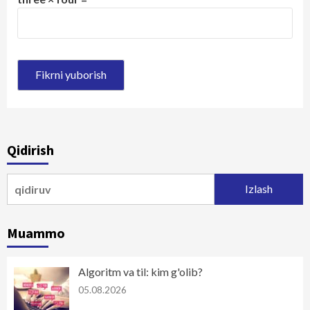
Qidirish
Qidirshish:
Muammo
Algoritm va til: kim g'olib?
05.08.2026