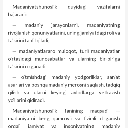
Madaniyatshunoslik quyidagi vazifalarni
bajaradi:
— madaniy jarayonlarni, madaniyatning
rivojlanish qonuniyatlarini, uning jamiyatdagi roli va
ta'sirini tahlil qiladi;
— madaniyatlararo muloqot, turli madaniyatlar
o'rtasidagi munosabatlar va ularning bir-biriga
ta'sirini o'rganadi;
— o'tmishdagi madaniy yodgorliklar, san'at
asarlari va boshqa madaniy merosni saqlash, tadqiq
qilish va ularni keyingi avlodlarga yetkazish
yo'llarini qidiradi.
Madaniyatshunoslik fanining maqsadi —
madaniyatni keng qamrovli va tizimli o'rganish
orqali jamiyat va insoniyatning madaniy