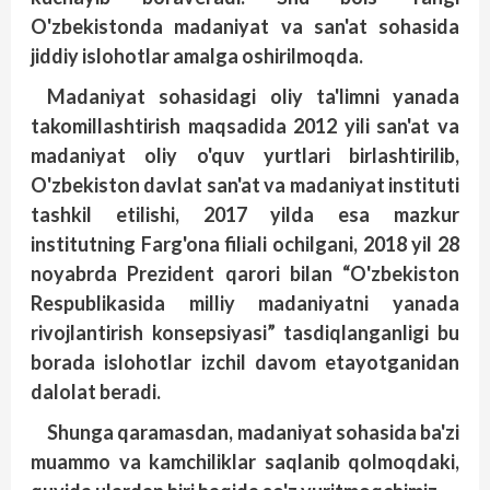
O'zbekistonda madaniyat va san'at sohasida
jiddiy islohotlar amalga oshirilmoqda.
Madaniyat sohasidagi oliy ta'limni yanada
takomillashtirish maqsadida 2012 yili san'at va
madaniyat oliy o'quv yurtlari birlashtirilib,
O'zbekiston davlat san'at va madaniyat instituti
tashkil etilishi, 2017 yilda esa mazkur
institutning Farg'ona filiali ochilgani, 2018 yil 28
noyabrda Prezident qarori bilan “O'zbekiston
Respublikasida milliy madaniyatni yanada
rivojlantirish konsepsiyasi” tasdiqlanganligi bu
borada islohotlar izchil davom etayotganidan
dalolat beradi.
Shunga qaramasdan, madaniyat sohasida ba'zi
muammo va kamchiliklar saqlanib qolmoqdaki,