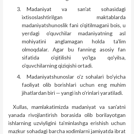
Madaniyat va san'at sohasidagi
ixtisoslashtirilgan maktablarda
madaniyatshunoslik fani o'qitilmagani bois, u
yerdagi o'quvchilar madaniyatning asl
mohiyatini anglamagan holda ta'lim
olmoqdalar. Agar bu fanning asosiy fan
sifatida o'qitilishi yo'lga qo'yilsa,
o'quvchilarning qiziqishi ortadi.
Madaniyatshunoslar o'z sohalari bo'yicha
faoliyat olib borishlari uchun eng muhim
jihatlardan biri — yangi ish o'rinlari yaratiladi.
Xullas, mamlakatimizda madaniyat va san'atni
yanada rivojlantirish borasida olib borilayotgan
ishlarning uzviyligini ta'minlashga erishish uchun
mazkur sohadagi barcha xodimlarni jamiyatda ibrat