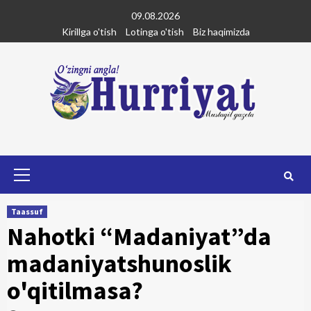
Skip
09.08.2026
to
Kirillga o'tish
Lotinga o'tish
Biz haqimizda
content
Primary
Menu
Taassuf
Nahotki “Madaniyat”da
madaniyatshunoslik
o'qitilmasa?