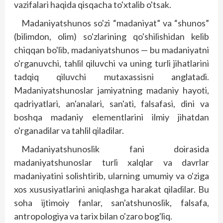
vazifalari haqida qisqacha to'xtalib o'tsak.
Madaniyatshunos so'zi “madaniyat” va “shunos”
(bilimdon, olim) so'zlarining qo'shilishidan kelib
chiqqan bo'lib, madaniyatshunos — bu madaniyatni
o'rganuvchi, tahlil qiluvchi va uning turli jihatlarini
tadqiq qiluvchi mutaxassisni anglatadi.
Madaniyatshunoslar jamiyatning madaniy hayoti,
qadriyatlari, an'analari, san'ati, falsafasi, dini va
boshqa madaniy elementlarini ilmiy jihatdan
o'rganadilar va tahlil qiladilar.
Madaniyatshunoslik fani doirasida
madaniyatshunoslar turli xalqlar va davrlar
madaniyatini solishtirib, ularning umumiy va o'ziga
xos xususiyatlarini aniqlashga harakat qiladilar. Bu
soha ijtimoiy fanlar, san'atshunoslik, falsafa,
antropologiya va tarix bilan o'zaro bog'liq.