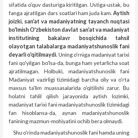
sifatida o'quv dasturiga kiritilgan. Ustiga-ustak, bu
fanga ajratilgan dars soatlari ham juda kam.
Aytish
joizki, san'at va madaniyatning tayanch nuqtasi
bo'lmish O'zbekiston davlat san'at va madaniyat
institutining bakalavr bosqichida tahsil
olayotgan talabalarga madaniyatshunoslik fani
deyarli o'qitilmaydi.
Uning o'rniga madaniyat tarixi
fani qo'yilgan bo'lsa-da, bunga ham yetarlicha soat
ajratilmagan. Holbuki, madaniyatshunoslik fani
Madaniyat vazirligi tizimidagi barcha oliy va o'rta
maxsus ta'lim muassasalarida o'qitilishi zarur. Bu
holatni tahlil qilish jarayonida aytish lozimki,
madaniyat tarixi fani madaniyatshunoslik tizimidagi
fan hisoblansa-da, aynan madaniyatshunoslik
fanining mazmun-mohiyatini ochib bera olmaydi.
Shu o'rinda madaniyatshunoslik fani hamda uning