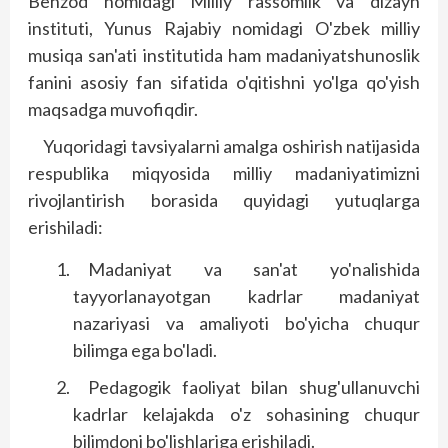
Behzod nomidagi Milliy rassomlik va dizayn
instituti, Yunus Rajabiy nomidagi O'zbek milliy
musiqa san'ati institutida ham madaniyatshunoslik
fanini asosiy fan sifatida o'qitishni yo'lga qo'yish
maqsadga muvofiqdir.
Yuqoridagi tavsiyalarni amalga oshirish natijasida
respublika miqyosida milliy madaniyatimizni
rivojlantirish borasida quyidagi yutuqlarga
erishiladi:
Madaniyat va san'at yo'nalishida
tayyorlanayotgan kadrlar madaniyat
nazariyasi va amaliyoti bo'yicha chuqur
bilimga ega bo'ladi.
Pedagogik faoliyat bilan shug'ullanuvchi
kadrlar kelajakda o'z sohasining chuqur
bilimdoni bo'lishlariga erishiladi.