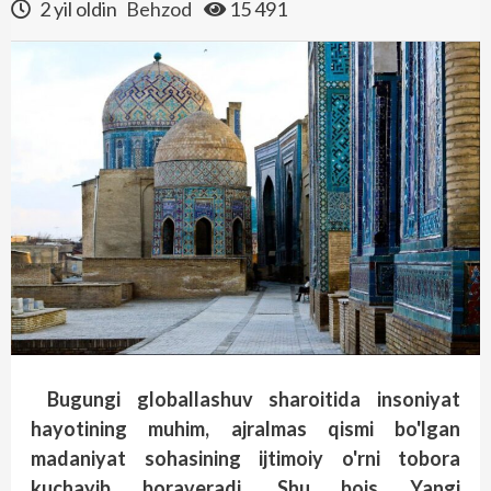
2 yil oldin
Behzod
15 491
Bugungi globallashuv sharoitida insoniyat
hayotining muhim, ajralmas qismi bo'lgan
madaniyat sohasining ijtimoiy o'rni tobora
kuchayib boraveradi. Shu bois Yangi