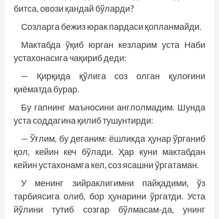
битса, овози қандай бўларди?
Созларга бежиз юрак пардаси қопланмайди.
Мактабда ўқиб юрган кезларим уста Наби
устахонасига чақириб деди:
— Қирқида қўлига соз олган қулоғини
қиёматда бурар.
Бу гапнинг маъносини англолмадим. Шунда
уста соддагина қилиб тушунтирди:
— Ўғлим, бу деганим: ёшликда ҳунар ўрганиб
қол, кейин кеч бўлади. Ҳар куни мактабдан
кейин устахонамга кел, соз ясашни ўргатаман.
У менинг зийраклигимни пайқадими, ўз
тарбиясига олиб, бор ҳунарини ўргатди. Уста
йўлини тутиб созгар бўлмасам-да, унинг