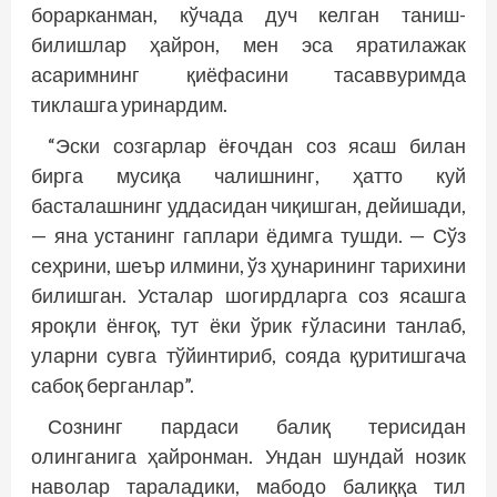
борарканман, кўчада дуч келган таниш-
билишлар ҳайрон, мен эса яратилажак
асаримнинг қиёфасини тасаввуримда
тиклашга уринардим.
“Эски созгарлар ёғочдан соз ясаш билан
бирга мусиқа чалишнинг, ҳатто куй
басталашнинг уддасидан чиқишган, дейишади,
— яна устанинг гаплари ёдимга тушди. — Сўз
сеҳрини, шеър илмини, ўз ҳунарининг тарихини
билишган. Усталар шогирдларга соз ясашга
яроқли ёнғоқ, тут ёки ўрик ғўласини танлаб,
уларни сувга тўйинтириб, сояда қуритишгача
сабоқ берганлар”.
Сознинг пардаси балиқ терисидан
олинганига ҳайронман. Ундан шундай нозик
наволар тараладики, мабодо балиққа тил