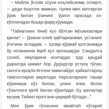
— Майли, ўғлим. Шуни хоҳлабсанми, олақол,
— деди ёшулли мамнун. Чунки мен келтирган
ўрик билан ўзининг ўриги орасида оз-
кўплигидан бошқа фарқ кўрмади.
“Табиатнинг ёниб кул бўлган мўъжизалари
қанча? — ўрикни олиб қайтарканман, устанинг
ўгитини эсладим. — Ҳозир кўрмай қолганимда
бу нозанинни ёқиб кул қилишарди. Сандалга
солиб, оёқларини иситарди. Ҳар қандай
дарахтда ҳикмат бор. Дурадгор устуну тўсин,
синчга яроқли ёғочни чамалайди, ҳайкалтарош
тимсолларни ажратади. Нарсаларнинг ташқи
кўриниши кўз билан, унинг ички, ботин
гўзаллиги қалб билан кўрилади. Бу қанчалар
муҳим. Табиат яратгани ҳақиқий бўлади…”
Мен ўрик ғўласини авайлаб кўтариб