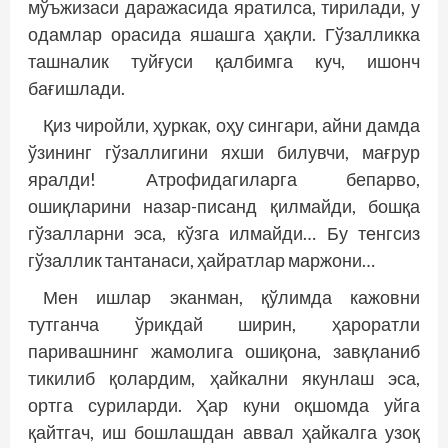
мўъжизаси даражасида яратилса, тирилади, у
одамлар орасида яшашга ҳақли. Гўзалликка
ташналик туйғуси қалбимга куч, ишонч
бағишлади.
Қиз чиройли, ҳуркак, оҳу сингари, айни дамда
ўзининг гўзаллигини яхши билувчи, мағрур
яралди! Атрофидагиларга бепарво,
ошиқларини назар-писанд қилмайди, бошқа
гўзалларни эса, кўзга илмайди… Бу тенгсиз
гўзаллик тантанаси, ҳайратлар маржони…
Мен ишлар эканман, қўлимда кажовни
тутганча ўрикдай ширин, ҳароратли
паривашнинг жамолига ошиқона, завқланиб
тикилиб қолардим, ҳайкални якунлаш эса,
ортга суриларди. Ҳар куни оқшомда уйга
қайтгач, иш бошлашдан аввал ҳайкалга узоқ