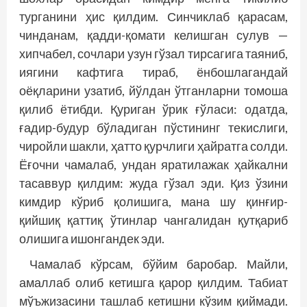
турганини ҳис қилдим. Синчиклаб қарасам,
чинданам, қадди-қомати келишган сулув —
хипчабел, сочлари узун гўзал тирсагига таяниб,
иягини кафтига тираб, ёнбошлагандай
оёқларини узатиб, йўлдан ўтганларни томоша
қилиб ётибди. Қуриган ўрик ғўласи: одатда,
ғадир-будур бўладиган пўстининг текислиги,
чиройли шакли, ҳатто қурчлиги ҳайратга солди.
Ёғочни чамалаб, ундан яратилажак ҳайкални
тасаввур қилдим: жуда гўзал эди. Қиз ўзини
кимдир кўриб қолишига, мана шу қинғир-
қийшиқ қаттиқ ўтинлар чангалидан қутқариб
олишига ишонгандек эди.
Чамалаб кўрсам, бўйим баробар. Майли,
амаллаб олиб кетишга қарор қилдим. Табиат
мўъжизасини ташлаб кетишни кўзим қиймади.