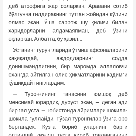
деб атрофига жар соларкан. Аравани сотиб
бўлгунча ғилдиракнинг тутган жойидан қўлини
олмас экан. Ўша саррож шу қилиғи билан
харидорларни алдамаяпман, деб ўзини
оқларкан. Албатта, бу ҳазил…
Устанинг гурунгларида ўтмиш афсоналарини
ҳақиқатдай, аждодларнинг содда
донишмандлигини, бир маромда аллаловчи
оҳангда айтилган олис ҳикматларини қадимги
қўшиқдай тинглардим.
— Туронғининг танасини юмшоқ деб
менсимай юрардик, дуруст экан, — деган эди
бир гал уста. — Тобистонда айримлари шокила-
шокила гуллайди. Гўзал туронғилар ўзига оро
бергандек. Кузга бориб уларнинг барги
олтиндай қизғиш тусга кириб товланганини