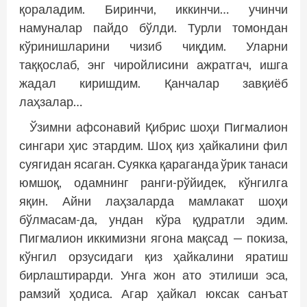
қораладим. Биринчи, иккинчи… учинчи
намуналар пайдо бўлди. Турли томондан
кўринишларини чизиб чиқдим. Уларни
таққослаб, энг чиройлисини ажратгач, ишга
жадал киришдим. Қанчалар завқиёб
лаҳзалар…
Ўзимни афсонавий Қибрис шоҳи Пигмалион
сингари ҳис этардим. Шоҳ қиз ҳайкалини фил
суягидан ясаган. Суякка қараганда ўрик танаси
юмшоқ, одамнинг ранги-рўйидек, кўнгилга
яқин. Айни лаҳзаларда мамлакат шоҳи
бўлмасам-да, ундан кўра қудратли эдим.
Пигмалион иккимизни ягона мақсад — покиза,
кўнгил орзусидаги қиз ҳайкалини яратиш
бирлаштирарди. Унга жон ато этилиши эса,
рамзий ҳодиса. Агар ҳайкал юксак санъат