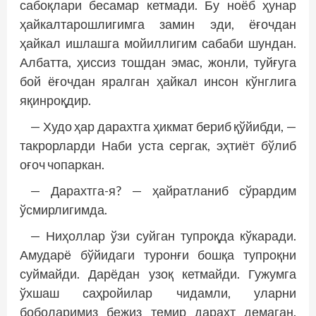
сабоқлари бесамар кетмади. Бу ноёб ҳунар
ҳайкалтарошлигимга замин эди, ёғочдан
ҳайкал ишлашга мойиллигим сабаби шундан.
Албатта, ҳиссиз тошдан эмас, жонли, туйғуга
бой ёғочдан яралган ҳайкал инсон кўнглига
яқинроқдир.
— Худо ҳар дарахтга ҳикмат бериб қўйибди, —
такрорларди Наби уста сергак, эҳтиёт бўлиб
оғоч чопаркан.
— Дарахтга-я? — ҳайратланиб сўрардим
ўсмирлигимда.
— Ниҳоллар ўзи суйган тупроқда кўкаради.
Амударё бўйидаги туронғи бошқа тупроқни
суймайди. Дарёдан узоқ кетмайди. Гужумга
ўхшаш саҳройилар чидамли, уларни
боболаримиз бежиз темир дарахт демаган.