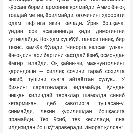
кўрсанг борми, армонинг қолмайди. Аммо ёнғоқ
тошдай метин, ёрилмайди, оғочининг ҳарорати
одам тафтига яқин келади. Ўрик бошқача,
ундан соз ясаганингда ҳиди димоғингни
қитиқлайди. Нок ҳам хушбўй, танаси тиниқ, бир
текис, камкўз бўлади. Чинорга келсак, улкан,
ёнғоқ сингари баргини кафтдай ёзиб, осмондан
ёмғир тилайди. Оқ қайин-чи, мажнунтолнинг
қариндоши — силлиқ сочини тараб соҳилга
чиқиб, тушини сувга айтаётган сулув… У
бизнинг саратонларга чидамайди. Қиндан
чиққан қиличдай тераклар шамолда синиб
кетармикан, деб хавотирга тушасан-у,
синмайди, лекин қурилишдан бошқасига
ярамайди. Тез ўсиб, тез кесилади, яна
илдизидан бош кўтараверади. Иморат қилсанг,