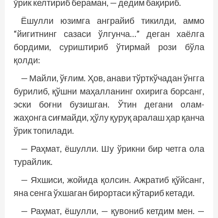
ўрик келтириб бераман, — дедим бақириб.
Ёшулли юзимга анграйиб тикилди, аммо
“йигитнинг сазаси ўлгунча…” деган хаёлга
бордими, суриштириб ўтирмай рози бўла
қолди:
— Майли, ўғлим. Ҳов, анави тўрткўчадан ўнгга
бурилиб, қўшни маҳалланинг охирига борсанг,
эски боғни бузишган. Ўтин дегани олам-
жаҳонга сиғмайди, ҳўлу қуруқ аралаш ҳар қанча
ўрик топилади.
— Раҳмат, ёшулли. Шу ўрикни бир четга ола
турайлик.
— Яхшиси, жойида қолсин. Ажратиб қўйсанг,
яна сенга ўхшаган бирортаси кўтариб кетади.
— Раҳмат, ёшулли, — қувониб кетдим мен. —