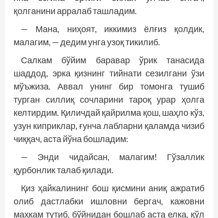
қолганини арралаб ташладим.
— Мана, ниҳоят, иккимиз ёлғиз қолдик,
малагим, — дедим унга узоқ тикилиб.
Салкам бўйим баравар ўрик танасида
шаддод, эрка қизнинг тийнати сезилгани ўзи
мўъжиза. Аввал унинг бир томонга тушиб
турган силлиқ сочларини тароқ урар ҳолга
келтирдим. Қиличдай қайрилма қош, шаҳло кўз,
узун киприклар, ғунча лабларни қаламда чизиб
чиққач, аста йўна бошладим:
— Энди чидайсан, малагим! Гўзаллик
қурбонлик талаб қилади.
Қиз ҳайкалининг бош қисмини аниқ ажратиб
олиб дастлабки ишловни бергач, кажовни
маҳкам тутиб, бўйнидан бошлаб аста елка, қўл