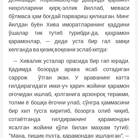
ниҳолларини қирқ-эллик йиллаб, меваси
бўлмаса ҳам боғдай парвариш қилишган. Минг
йилдан буён Хива иморатларининг қаддини
ўшалар тик тутиб турибди-да, қаҳрамон
қарамонлар, — деди уста бир гал завқи
келганда ва қизиқ воқеани эслаб кетди:
— Хивалик усталар орасида бир гап юради.
Қадимда бозорда арава ясаб сотадиган
саррож ўтган экан. У араванинг катта
ғилдирагидаги икки-уч қарич жойини қарамон
оғочидан ишлаб, қолганига арзонроқ теракми,
толми ё бошқа ёғочни улаб, сўнгра ҳаммасини
бир хил тусга киритиб, бозорга олиб чиқиб,
сотаётганда ғилдиракнинг қарамондан
ясалган жойини қўли билан маҳкам тутиб:
“Мана, пишиқ-пухта, қарамондан ишланган”, —