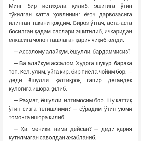
Минг бир истиҳола қилиб, эшигига ўтин
тўкилган катта ҳовлининг ёғоч дарвозасига
илинган тақани қоқдим. Бироз ўтгач, аста-аста
босилган қадам саслари эшитилиб, ичкаридан
елкасига чопон ташлаган қария чиқиб келди.
— Ассалому алайкум, ёшулли, бардаммисиз?
— Ва алайкум ассалом, Худога шукур, барака
топ. Кел, улим, уйга кир, бир пиёла чойим бор, —
деди ёшулли қаттиқроқ гапир дегандек
қулоғига ишора қилиб.
— Раҳмат, ёшулли, илтимосим бор. Шу қаттиқ
ўтин сизга тегишлими? — сўрадим ўтин уюми
томонга ишора қилиб.
— Ҳа, меники, нима дейсан? — деди қария
кутилмаган саволдан ажабланиб.