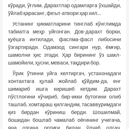
кўради, ўғлим. Дарахтлар одамларга ўхшайди,
ўйлаб қарасанг, феъл-атвори ҳар хил…
Устанинг ҳикматларини тинглаб кўнглимда
табиатга меҳр уйғонган. Дов-дарахт борки,
қуёшга интилади, фаслма-фасл либосини
ўзгартиради. Одамзод сингари нур, ёмғир,
шамолни ҳис этади. Ҳар бирининг ўз шакл-
шамойили, ҳусни, меваси, тақдири бор.
Ўрик ўтинни уйга келтиргач, устахонадаги
хонтахтага қулай жойлаб қўйдим-да, енг
шимариб ишга киришиб кетдим. Дарахт
пўстлоғини кўчириб, бир-икки бутоғини олиб
ташлаб, хомтараш қилгандим, тасаввуримдаги
қиз бирдан кўриниш берди. Шошилмай,
бошидан бошлаб чамалаб оёғининг учигача,
яна озгина ортиғи билан ўлчаб олгач,