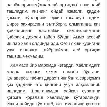
ва оёқларини мўлжаллаб, ортиқча ёғочни олиб
ташладим. Қизнинг ойдай жамоли, қадди-
қомати, қўлларини ёрқин тасаввур этдим.
Бироз захирасини эътиборга олмаганда, қиз
ҳайкалининг дастлабки, силлиқланмаган
қиёфаси деярли тайёр бўлди. Аммо асосий
ишлар ҳали олдинда эди. Оғоч яхши қуригани
учун ишловга тайёрлайман деб ортиқча
ташвиш чекмадим.
Ҳаммаси бир маромда кетарди. Хаёлимдаги
малак чеҳраси яққол намоён бўлгани,
қолаверса, табиат дарахтнинг ўзига сарвқомат
қиз қаддини ато қилгани учун илҳомланиб
ишладим. Шошганимдан ҳайкал суратини
қоғозга қоралаш хаёлимдан кўтарилибди.
Ишни жойида тўхтатиб, қиз тимсолини қоғозга