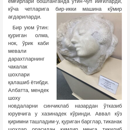
ёмғирлари бошланганда ўтин-чўп йиғиларди,
кўча четларига бир-икки машина кўмир
ағдариларди.
Бир уюм ўтин:
қуриган олма,
нок, ўрик каби
мевали
дарахтларнинг
чакалак
шохлари
қалашиб ётибди.
Албатта, мендек
шоху
новдаларни синчиклаб назардан ўтказиб
юрувчига у хазинадек кўринди. Аввал кўз
қиримни ташладим-у, қуриган барглар, тиканак
шохлар орасидан кимдир менга тикилиб