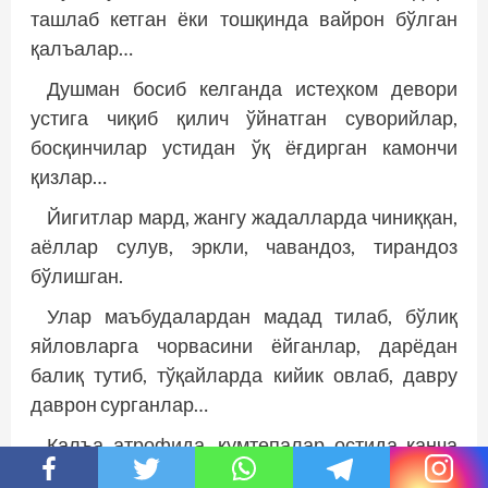
ташлаб кетган ёки тошқинда вайрон бўлган
қалъалар…
Душман босиб келганда истеҳком девори
устига чиқиб қилич ўйнатган суворийлар,
босқинчилар устидан ўқ ёғдирган камончи
қизлар…
Йигитлар мард, жангу жадалларда чиниққан,
аёллар сулув, эркли, чавандоз, тирандоз
бўлишган.
Улар маъбудалардан мадад тилаб, бўлиқ
яйловларга чорвасини ёйганлар, дарёдан
балиқ тутиб, тўқайларда кийик овлаб, давру
даврон сурганлар…
Қалъа атрофида, қумтепалар остида қанча
карвонларнинг излари қолгандир,