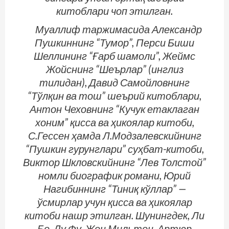
китоблари чоп этилган.
Муаллиф таржимасида Александр
Пушкиннинг “Тумор”, Перси Биши
Шеллининг “Ғарб шамоли”, Жеймс
Жойснинг “Шеърлар” (инглиз
тилидан), Давид Самойловнинг
“Тўлқин ва тош” шеърий китоблари,
Антон Чеховнинг “Кучук етаклаган
хоним” қисса ва ҳикоялар китоби,
С.Гессен ҳамда Л.Модзалевскийнинг
“Пушкин гурунглари” суҳбат-китоби,
Виктор Шкловскийнинг “Лев Толстой”
номли биографик романи, Юрий
Нагибиннинг “Тиниқ кўллар” —
ўсмирлар учун қисса ва ҳикоялар
китоби нашр этилган. Шунингдек, Ли
Бо, Ду Фу, Жон Мильтон, Артюр