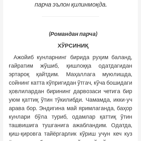
парча эълон қилинмоқда.
(Романдан парча)
ХЎРСИНИҚ
Ажойиб кунларнинг бирида руҳим баланд,
ғайратим жўшиб, қишлоққа одатдагидан
эртароқ қайтдим. Маҳаллага муюлишда,
сойнинг катта кўпригидан ўтгач, кўча бошидаги
ҳовлилардан бирининг дарвозаси четига бир
уюм қаттиқ ўтин тўкилибди. Чамамда, икки-уч
арава бор. Эндигина май яримлаганда, баҳор
кунлари бўла туриб, одамлар қаттиқ ўтин
ташвишига тушганига ажабландим. Одатда,
қиш-қировга тайёргарлик кўриш учун кеч куз