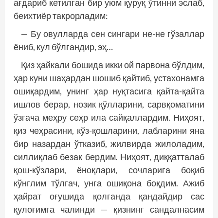
ағдариб кетилган бир уюм қуруқ ўтинни эслаб,
беихтиёр такрорладим:
— Бу овулларда сен сингари не-не гўзаллар
ёниб, кул бўлгандир, эҳ…
Қиз ҳайкали бошида икки ой парвона бўлдим,
ҳар куни шаҳардан шошиб қайтиб, устахонамга
ошиқардим, унинг ҳар нуқтасига қайта-қайта
ишлов берар, нозик қўлларини, сарвқоматини
ўзгача меҳру сеҳр ила сайқаллардим. Ниҳоят,
қиз чеҳрасини, кўз-қошларини, лабларини яна
бир назардан ўтказиб, жилвирда жилоладим,
силлиқлаб безак бердим. Ниҳоят, диққатталаб
қош-кўзлари, ёноқлари, сочларига боқиб
кўнглим тўлгач, унга ошиқона боқдим. Ажиб
ҳайрат оғушида қолганда қандайдир сас
қулоғимга чалинди — қизнинг сандалнасим