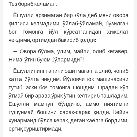
Тез бориб келаман.
Ёшулли арзимаган бир ғўла деб мени овора
қилгиси келмадими, ўйлаб-ўйламай, бузилган
боғ томонга йўл кўрсатганидан хижолат
чекдими, ортимдан бақириб қолди:
— Овора бўлма, улим, майли, олиб кетавер.
Нима, ўтин буюм бўлармиди?!
Ёшуллининг гапини эшитмаганга олиб, чопиб
катта йўлга чиқдим. Йўловчи юк машинасини
тутиб, эски боғ томонга шошдим. Орадан кўп
ўтмай бир арава ўрик ўтин келтириб ташладим.
Ёшулли мамнун бўлди-ю, аммо ниятимни
тушунмай бошини сарак-сарак қилди. Кейин
ҳунарманд бўлса керак, деган хаёлга бордими,
ортиқ суриштирмади.