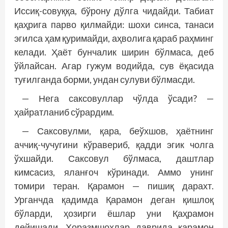
Иссиқ-совуққа, бўрону дўлга чидайди. Табиат
қаҳрига парво қилмайди: шохи синса, танаси
эгилса ҳам қуримайди, аҳволига қараб раҳминг
келади. Ҳаёт бунчалик ширин бўлмаса, деб
ўйлайсан. Агар гужум водийда, сув ёқасида
туғилганда борми, ундан сулуви бўлмасди.
— Нега саксовуллар чўлда ўсади? —
ҳайратланиб сўрардим.
— Саксовулми, қара, беўхшов, ҳаётнинг
аччиқ-чучугини кўравериб, қадди эгик чолга
ўхшайди. Саксовул бўлмаса, даштлар
кимсасиз, яланғоч кўринади. Аммо унинг
томири теран. Қарамон — пишиқ дарахт.
Урганчда қадимда Қарамон деган қишлоқ
бўларди, ҳозирги ёшлар уни Қаҳрамон
дейишади. Хоразмшоҳлар даврида қарамон