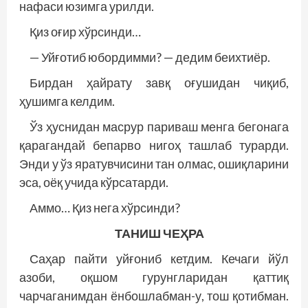
нафаси юзимга урилди.
Қиз оғир хўрсинди…
— Уйғотиб юбордимми? — дедим беихтиёр.
Бирдан ҳайрату завқ оғушидан чиқиб,
ҳушимга келдим.
Ўз ҳуснидан масрур париваш менга бегонага
қарагандай бепарво нигоҳ ташлаб турарди.
Энди у ўз яратувчисини тан олмас, ошиқларини
эса, оёқ учида кўрсатарди.
Аммо… Қиз нега хўрсинди?
ТАНИШ ЧЕҲРА
Саҳар пайти уйғониб кетдим. Кечаги йўл
азоби, оқшом гурунгларидан қаттиқ
чарчаганимдан ёнбошлабман-у, тош қотибман.