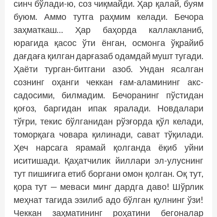
синч бўлади-ю, соз чиқмайди. Ҳар қалай, буям
буюм. Аммо тутга раҳмим келади. Бечора
заҳматкаш… Ҳар баҳорда каллакланиб,
юрагида қасос ўти ёнган, осмонга ўқрайиб
дағдаға қилган дарғазаб одамдай мушт тугади.
Ҳаёти турган-битгани азоб. Ундан ясалган
сознинг оҳанги чеккан ғам-аламининг акс-
садосими, билмадим. Бечоранинг пўстидан
қоғоз, баргидан ипак яралади. Новдалари
тўғри, текис бўлганидан рўзғорда қўл келади,
томорқага човара қилинади, сават тўқилади.
Ҳеч нарсага ярамай қолганда ёқиб уйни
иситишади. Қаҳатчилик йиллари эл-улуснинг
тут пишиғига етиб боргани омон қолган. Оқ тут,
қора тут — меваси минг дардга даво! Шўрлик
меҳнат тагида эзилиб адо бўлган қулнинг ўзи!
Чеккан заҳматининг роҳатини бегоналар