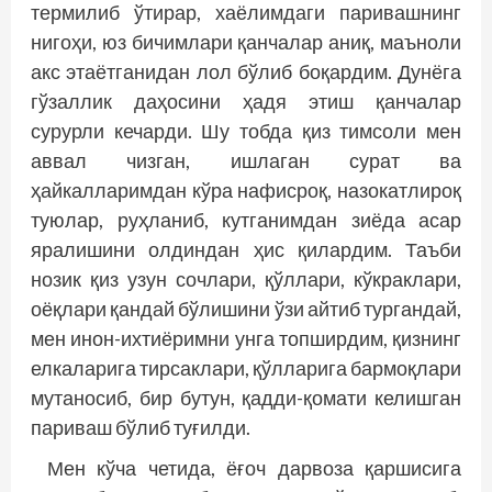
термилиб ўтирар, хаёлимдаги паривашнинг
нигоҳи, юз бичимлари қанчалар аниқ, маъноли
акс этаётганидан лол бўлиб боқардим. Дунёга
гўзаллик даҳосини ҳадя этиш қанчалар
сурурли кечарди. Шу тобда қиз тимсоли мен
аввал чизган, ишлаган сурат ва
ҳайкалларимдан кўра нафисроқ, назокатлироқ
туюлар, руҳланиб, кутганимдан зиёда асар
яралишини олдиндан ҳис қилардим. Таъби
нозик қиз узун сочлари, қўллари, кўкраклари,
оёқлари қандай бўлишини ўзи айтиб тургандай,
мен инон-ихтиёримни унга топширдим, қизнинг
елкаларига тирсаклари, қўлларига бармоқлари
мутаносиб, бир бутун, қадди-қомати келишган
париваш бўлиб туғилди.
Мен кўча четида, ёғоч дарвоза қаршисига