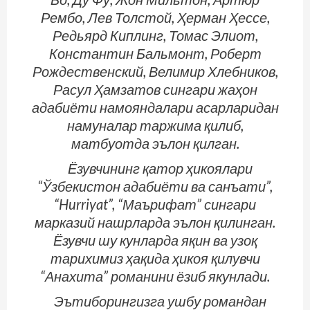
Рембо, Лев Толстой, Ҳерман Ҳессе,
Редьярд Киплинг, Томас Элиот,
Константин Бальмонт, Роберт
Рождественский, Велимир Хлебников,
Расул Ҳамзатов сингари жаҳон
адабиёти намояндалари асарларидан
намуналар таржима қилиб,
матбуотда эълон қилган.
Ёзувчининг қатор ҳикоялари
“Ўзбекистон адабиёти ва санъати”,
“Hurriyat”, “Маърифат” сингари
марказий нашрларда эълон қилинган.
Ёзувчи шу кунларда яқин ва узоқ
тарихимиз ҳақида ҳикоя қилувчи
“Анахита” романини ёзиб якунлади.
Эътиборингизга ушбу романдан