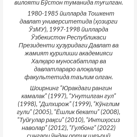
вилояти Бўстон туманида туғилган.
1980-1985 йилларда Тошкент
давлат университетида (ҳозирги
ЎзМУ), 1997-1998 йилларда
Ўзбекистон Республикаси
Президенти ҳузуридаги Давлат ва
жамият қурилиши академияси
Халқаро муносабатлар ва
давлатлараро алоқалар
факультетида таълим олган.
Шоирнинг “Юракдаги рангин
камалак” (1997), “Унутилган гул”
(1998), “Дилхирож” (1999), “Кўнглим
гули” (2005), “Ёшлик бекати” (2008),
“Туйғулар рақси” (2010), “Интиҳосиз
наволар” (2012), “Гулбонг” (2022)
сингари ўндан ортиқ шеърий