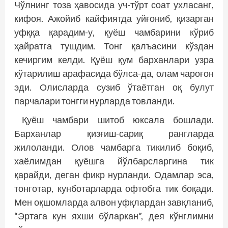
Чўлнинг тоза ҳавосида уч-тўрт соат ухласанг,
кифоя. Ажойиб кайфиятда уйғониб, қизарган
уфққа қарадим-у, қуёш чамбарини кўриб
ҳайратга тушдим. Тонг қалъасини кўздан
кечиргим келди. Қуёш қум барханлари узра
кўтарилиш арафасида бўлса-да, олам чароғон
эди. Олисларда сузиб ўтаётган оқ булут
парчалари тонгги нурларда товланди.
Қуёш чамбари шитоб юксала бошлади.
Барханлар қизғиш-сариқ рангларда
жилоланди. Олов чамбарга тикилиб боқиб,
хаёлимдан қуёшга йўлбарсларгина тик
қарайди, деган фикр нурланди. Одамлар эса,
тонготар, кунботарларда офтобга тик боқади.
Мен оқшомларда алвон уфқлардан завқланиб,
“Эртага кун яхши бўларкан”, дея кўнглимни