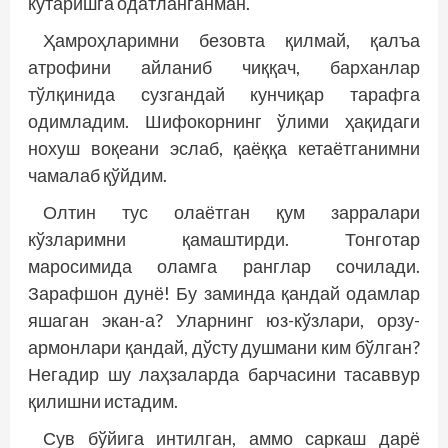
кўтаришга одатланганман.
Ҳамроҳларимни безовта қилмай, қалъа
атрофини айланиб чиққач, барханлар
тўлқинида сузгандай кунчиқар тарафга
одимладим. Шифокорнинг ўлими ҳақидаги
нохуш воқеани эслаб, қаёққа кетаётганимни
чамалаб қўйдим.
Олтин тус олаётган қум зарралари
кўзларимни қамаштирди. Тонготар
маросимида оламга ранглар сочилади.
Зарафшон дунё! Бу заминда қандай одамлар
яшаган экан-а? Уларнинг юз-кўзлари, орзу-
армонлари қандай, дўсту душмани ким бўлган?
Негадир шу лаҳзаларда барчасини тасаввур
қилишни истадим.
Сув бўйига интилган, аммо саркаш дарё