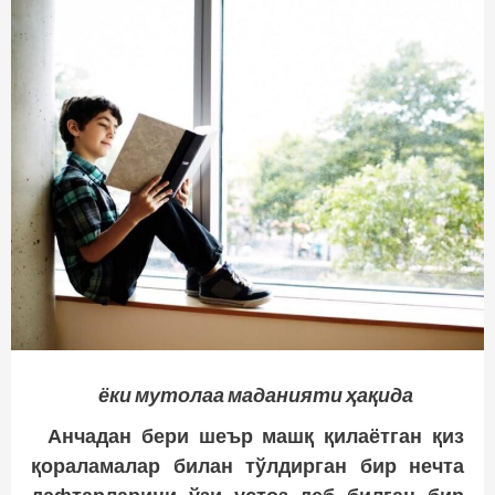
ёки мутолаа маданияти ҳақида
Анчадан бери шеър машқ қилаётган қиз
қораламалар билан тўлдирган бир нечта