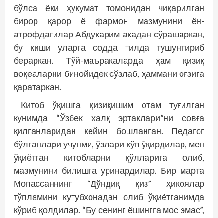
бўлса ёки ҳукумат томонидан чиқарилган
бирор қарор ё фармон мазмунини ён-
атрофдагилар Абдукарим акадан сўрашаркан,
бу киши уларга содда тилда тушунтириб
бераркан. Тўй-маъракаларда ҳам қизиқ
воқеаларни бинойидек сўзлаб, ҳаммани оғзига
қаратаркан.
Китоб ўқишга қизиқишим отам туғилган
кунимда “Ўзбек халқ эртаклари”ни совға
қилганларидан кейин бошланган. Педагог
бўлганлари учунми, ўзлари кўп ўқирдилар, мен
ўқиётган китобларни қўлларига олиб,
мазмунини билишга уринардилар. Бир марта
Мопассаннинг “Дўндиқ қиз” ҳикоялар
тўпламини кутубхонадан олиб ўқиётганимда
кўриб қолдилар. “Бу сенинг ёшингга мос эмас”,