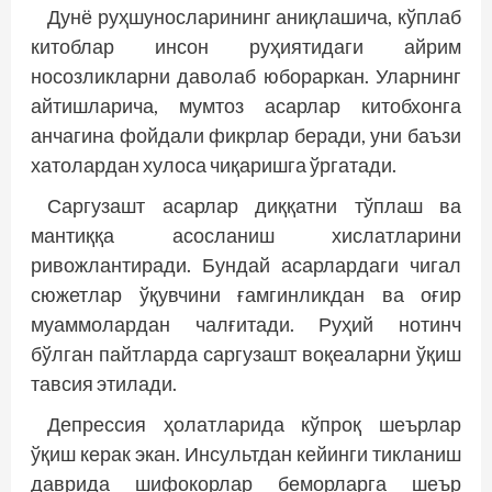
Дунё руҳшуносларининг аниқлашича, кўплаб
китоблар инсон руҳиятидаги айрим
носозликларни даволаб юбораркан. Уларнинг
айтишларича, мумтоз асарлар китобхонга
анчагина фойдали фикрлар беради, уни баъзи
хатолардан хулоса чиқаришга ўргатади.
Саргузашт асарлар диққатни тўплаш ва
мантиққа асосланиш хислатларини
ривожлантиради. Бундай асарлардаги чигал
сюжетлар ўқувчини ғамгинликдан ва оғир
муаммолардан чалғитади. Руҳий нотинч
бўлган пайтларда саргузашт воқеаларни ўқиш
тавсия этилади.
Депрессия ҳолатларида кўпроқ шеърлар
ўқиш керак экан. Инсультдан кейинги тикланиш
даврида шифокорлар беморларга шеър