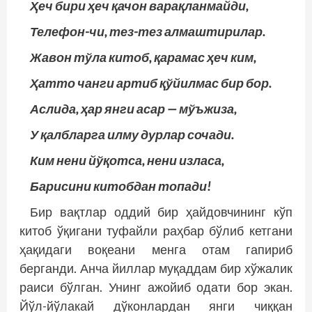
Ҳеч бири ҳеч қачон варақланмайди,
Телефон-чи, тез-тез алмаштирилар.
Жавон тўла китоб, қарамас ҳеч ким,
Ҳатто чанги артиб қўйилмас бир бор.
Аслида, ҳар янги асар — мўъжиза,
У қалбларга илму дурлар сочади.
Ким нени йўқотса, нени изласа,
Барисини китобдан топади!
Бир вақтлар оддий бир ҳайдовчининг кўп
китоб ўқигани туфайли раҳбар бўлиб кетгани
ҳақидаги воқеани менга отам гапириб
берганди. Анча йиллар муқаддам бир хўжалик
раиси бўлган. Унинг ажойиб одати бор экан.
Йўл-йўлакай дўконлардан янги чиққан