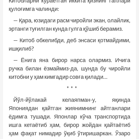
Китобларни кўраётган иккита қизнинг гаплари
қулоғимга чалинди:
— Қара, юзидаги расм чиройли экан, олайлик,
эртанги туғилган кунда гулга қўшиб берамиз.
— Китоб обкелибди, деб энсаси қотмайдими,
ишқилиб?
— Ёнига яна бирор нарса олармиз. Ичига
ручка билан ёзмаймиз-да, шунда бу чиройли
китобни у ҳам кимгадир совға қилади…
* * *
Йўл-йўлакай келаяпман-у, яқинда
Япониядан қайтган жиянимнинг айтганлари
ёдимга тушади. Японлар кўча транспортида
ишга кетаётиб ҳам, бирор жойдан қайтаётиб
ҳам фақат нимадир ўқиб ўтиришаркан. Ўзаро