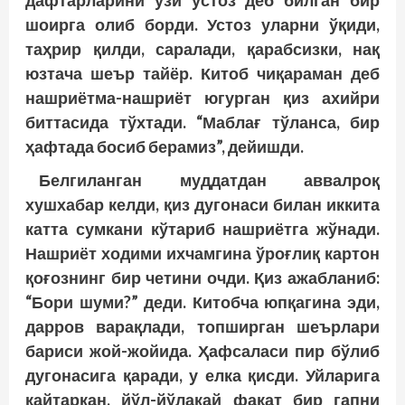
дафтарларини ўзи устоз деб билган бир
шоирга олиб борди. Устоз уларни ўқиди,
таҳрир қилди, саралади, қарабсизки, нақ
юзтача шеър тайёр. Китоб чиқараман деб
нашриётма-нашриёт югурган қиз ахийри
биттасида тўхтади. “Маблағ тўланса, бир
ҳафтада босиб берамиз”, дейишди.
Белгиланган муддатдан аввалроқ
хушхабар келди, қиз дугонаси билан иккита
катта сумкани кўтариб нашриётга жўнади.
Нашриёт ходими ихчамгина ўроғлиқ картон
қоғознинг бир четини очди. Қиз ажабланиб:
“Бори шуми?” деди. Китобча юпқагина эди,
дарров варақлади, топширган шеърлари
бариси жой-жойида. Ҳафсаласи пир бўлиб
дугонасига қаради, у елка қисди. Уйларига
қайтаркан, йўл-йўлакай фақат бир гапни