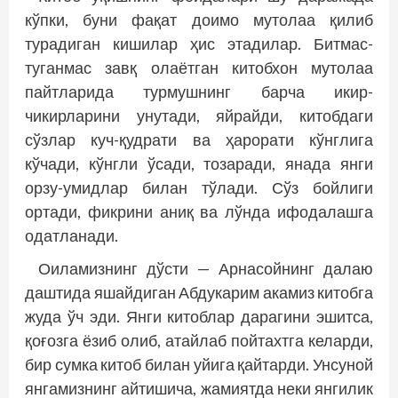
кўпки, буни фақат доимо мутолаа қилиб
турадиган кишилар ҳис этадилар. Битмас-
туганмас завқ олаётган китобхон мутолаа
пайтларида турмушнинг барча икир-
чикирларини унутади, яйрайди, китобдаги
сўзлар куч-қудрати ва ҳарорати кўнглига
кўчади, кўнгли ўсади, тозаради, янада янги
орзу-умидлар билан тўлади. Сўз бойлиги
ортади, фикрини аниқ ва лўнда ифодалашга
одатланади.
Оиламизнинг дўсти — Арнасойнинг далаю
даштида яшайдиган Абдукарим акамиз китобга
жуда ўч эди. Янги китоблар дарагини эшитса,
қоғозга ёзиб олиб, атайлаб пойтахтга келарди,
бир сумка китоб билан уйига қайтарди. Унсуной
янгамизнинг айтишича, жамиятда неки янгилик