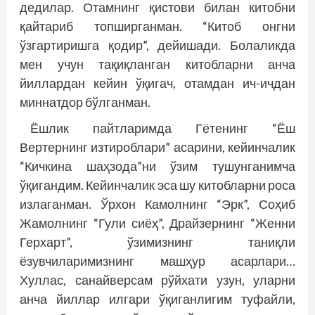
дедилар. Отамнинг қистови билан китобни
қайтариб топширганман. “Китоб онгни
ўзгартиришга қодир”, дейишади. Болаликда
мен учун тақиқланган китобларни анча
йиллардан кейин ўқигач, отамдан ич-ичдан
миннатдор бўлганман.
Ёшлик пайтларимда Гётенинг “Ёш
Вертернинг изтироблари” асарини, кейинчалик
“Кичкина шаҳзода”ни ўзим тушунганимча
ўқигандим. Кейинчалик эса шу китобларни роса
излаганман. Ўрхон Камолнинг “Эрк”, Соҳиб
Жамолнинг “Гули сиёҳ”, Драйзернинг “Женни
Герхарт”, ўзимизнинг таниқли
ёзувчиларимизнинг машҳур асарлари…
Хуллас, санайверсам рўйхати узун, уларни
анча йиллар илгари ўқиганлигим туфайли,