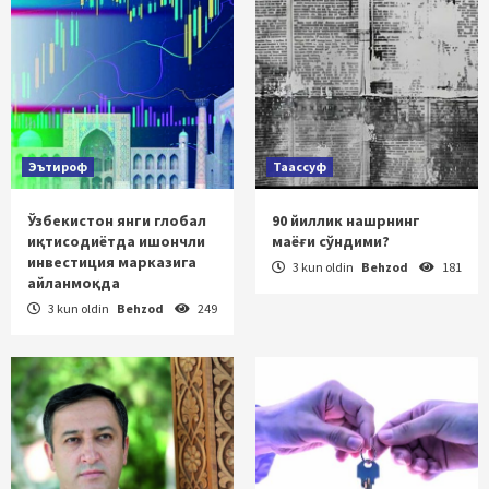
Эътироф
Таассуф
Ўзбекистон янги глобал
90 йиллик нашрнинг
иқтисодиётда ишончли
маёғи сўндими?
инвестиция марказига
3 kun oldin
Behzod
181
айланмоқда
3 kun oldin
Behzod
249