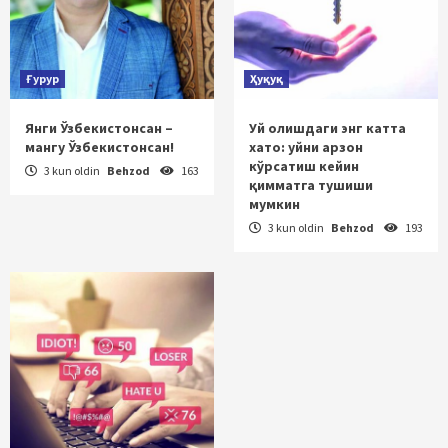
Ғурур
Ҳуқуқ
Янги Ўзбекистонсан –
Уй олишдаги энг катта
мангу Ўзбекистонсан!
хато: уйни арзон
кўрсатиш кейин
3 kun oldin
Behzod
163
қимматга тушиши
мумкин
3 kun oldin
Behzod
193