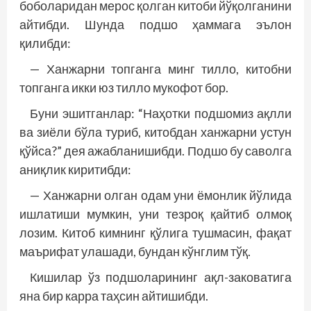
боболаридан мерос қолган китоби йўқолганини
айтибди. Шунда подшо ҳаммага эълон
қилибди:
— Ханжарни топганга минг тилло, китобни
топганга икки юз тилло мукофот бор.
Буни эшитганлар: “Наҳотки подшомиз ақлли
ва зиёли бўла туриб, китобдан ханжарни устун
қўйса?” дея ажабланишибди. Подшо бу саволга
аниқлик киритибди:
— Ханжарни олган одам уни ёмонлик йўлида
ишлатиши мумкин, уни тезроқ қайтиб олмоқ
лозим. Китоб кимнинг қўлига тушмасин, фақат
маърифат улашади, бундан кўнглим тўқ.
Кишилар ўз подшоларининг ақл-заковатига
яна бир карра таҳсин айтишибди.