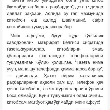
“Битта китоб ўқийдиган бола ўнта китоб
ўқимайдиган болага раҳбардир”, деган эдилар
давлат раҳбари. Аслида бу гап мазмунида
китобхон ёш авлод шаклланиб, сафи
кенгайишига умид ва ишора бор.
Минг афсуски, бугун жуда кўпчилик
саводхонлик, маърифат белгиси сифатида
газета-журналлар, китобларни эмас,
қўлларидаги шапалоқдек телефонларини
тушунадиган бўлиб қолишган. “Газета нима
учун, мана шу телефонда ҳамма нарса бор-ку”,
— дейишади. Ҳатто айрим катта-кичик
раҳбарларнинг аҳволи ҳам шу. Телефон ҳеч
қачон китобнинг, газета-журналларнинг ўрнини
боса олмайди. Буни тушунмаган одам очиғи…
китоб ҳам, матбуот ҳам ўқимайди. Минг афсус!