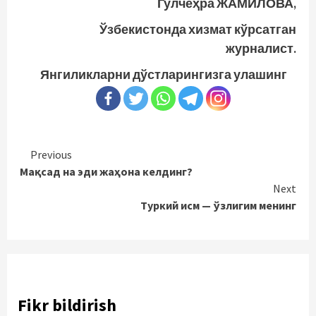
Гулчеҳра ЖАМИЛОВА,
Ўзбекистонда хизмат кўрсатган
журналист.
Янгиликларни дўстларингизга улашинг
Continue
Previous
Мақсад на эди жаҳона келдинг?
Reading
Next
Туркий исм — ўзлигим менинг
Fikr bildirish