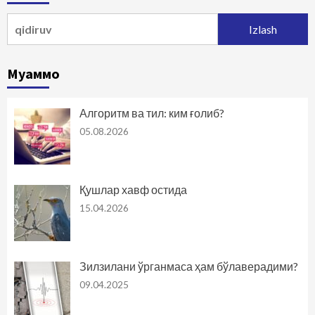
Qidirshish:
Муаммо
Алгоритм ва тил: ким ғолиб?
05.08.2026
Қушлар хавф остида
15.04.2026
Зилзилани ўрганмаса ҳам бўлаверадими?
09.04.2025