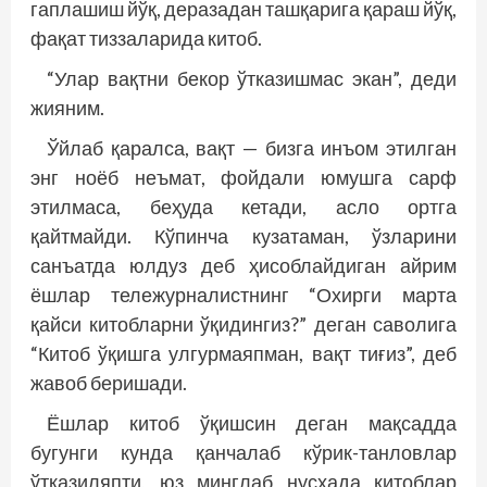
гаплашиш йўқ, деразадан ташқарига қараш йўқ,
фақат тиззаларида китоб.
“Улар вақтни бекор ўтказишмас экан”, деди
жияним.
Ўйлаб қаралса, вақт — бизга инъом этилган
энг ноёб неъмат, фойдали юмушга сарф
этилмаса, беҳуда кетади, асло ортга
қайтмайди. Кўпинча кузатаман, ўзларини
санъатда юлдуз деб ҳисоблайдиган айрим
ёшлар тележурналистнинг “Охирги марта
қайси китобларни ўқидингиз?” деган саволига
“Китоб ўқишга улгурмаяпман, вақт тиғиз”, деб
жавоб беришади.
Ёшлар китоб ўқишсин деган мақсадда
бугунги кунда қанчалаб кўрик-танловлар
ўтказиляпти, юз минглаб нусҳада китоблар