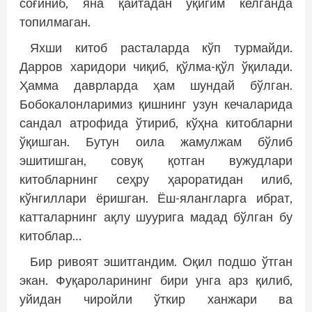
соғиниб, яна қайтадан ўқигим келганда
топилмаган.
Яхши китоб расталарда кўп турмайди.
Дарров харидори чиқиб, қўлма-қўл ўқилади.
Ҳамма даврларда ҳам шундай бўлган.
Бобокалонларимиз қишнинг узун кечаларида
сандал атрофида ўтириб, кўҳна китобларни
ўқишган. Бутун оила жамулжам бўлиб
эшитишган, совуқ қотган вужудлари
китобларнинг сеҳру ҳароратидан илиб,
кўнгиллари ёришган. Ёш-ялангларга ибрат,
катталарнинг ақлу шуурига мадад бўлган бу
китоблар…
Бир ривоят эшитгандим. Оқил подшо ўтган
экан. Фуқароларининг бири унга арз қилиб,
уйидан чиройли ўткир ханжари ва