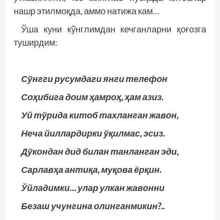
нашр этилмоқда, аммо натижа кам…
Ўша куни кўнглимдан кечганларни қоғозга
туширдим:
Сўнгги русумдаги янги телефон
Соҳибига доим ҳамроҳ, ҳам азиз.
Уй тўрида китоб тахланган жавон,
Неча йиллардирки ўқилмас, эсиз.
Дўкондан дид билан танланган эди,
Сарлавҳа антиқа, муқова ёрқин.
Ўйладимки… улар улкан жавонни
Безаш учунгина олинганмикин?..