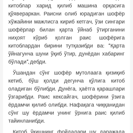
китоблар харид қилиб машина орқасига
қўявераркан. Раисни олиб юрадиган шофёр
хўжайини мажлисга кириб кетгач, ўзи сингари
шофёрлар билан қарта ўйнаб ўтирганини
ниҳоят кўриб қолган раис шофёрига
китоблардан бирини тутқазибди ва: “Қарта
ўйнагунча шуни ўқиб ўтир, дунёдан хабаринг
бўлади”, дебди.
Ўшандан сўнг шофёр мутолаага қизиқиб
кетиб, бўш қолди дегунча қўлига китоб
оладиган бўлибди. Дунёга, ҳаётга қарашлари
ўзгарибди. Раис кексайгач, шофёрини ўзига
ёрдамчи қилиб олибди. Нафақага чиққанидан
сўнг шу ёрдамчи унинг ўрнига раис қилиб
тайинланибди.
Китоб ўқишнинг фойдалари шу даражада