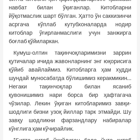
навбат билан ўқиганлар. Китобларни
йўқотмаслик шарт бўлган. Ҳатто ўн саккизинчи
асргача кўплаб кутубхоналарда нодир
китоблар ўғирланмаслиги учун занжирга
боғлаб қўйиларкан.
Кумуш-олтин тақинчоқларимизни заррин
қутичалар ичида жавонларнинг энг юқорисига
қўйиб авайлаймиз. Китобларга ҳам худди
шундай муносабатда бўлишимиз керакмикин…
Негаки тақинчоқлар билан ясаниб
қувонишимиз нари борса бир ҳафтагача
чўзилар. Лекин ўқиган китобларимиз завқи-
шодлиги бизни узоқ йиллар тарк этмайди. Шу
завқу шодликни фарзандлару набиралар
кўнглига ҳам кўчирайлик.