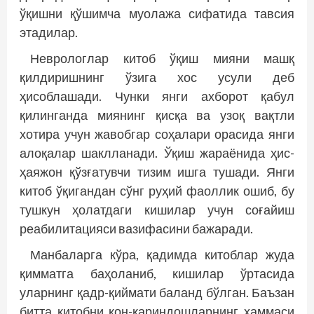
ўқишни қўшимча муолажа сифатида тавсия
этадилар.
Неврологлар китоб ўқиш мияни машқ
қилдиришнинг ўзига хос усули деб
ҳисоблашади. Чунки янги ахборот қабул
қилинганда миянинг қисқа ва узоқ вақтли
хотира учун жавобгар соҳалари орасида янги
алоқалар шаклланади. Ўқиш жараёнида ҳис-
ҳаяжон қўзғатувчи тизим ишга тушади. Янги
китоб ўқигандан сўнг руҳий фаоллик ошиб, бу
тушкун ҳолатдаги кишилар учун соғайиш
реабилитацияси вазифасини бажаради.
Манбаларга кўра, қадимда китоблар жуда
қимматга баҳоланиб, кишилар ўртасида
уларнинг қадр-қиймати баланд бўлган. Баъзан
битта китобни қон-қариндошларнинг ҳаммаси