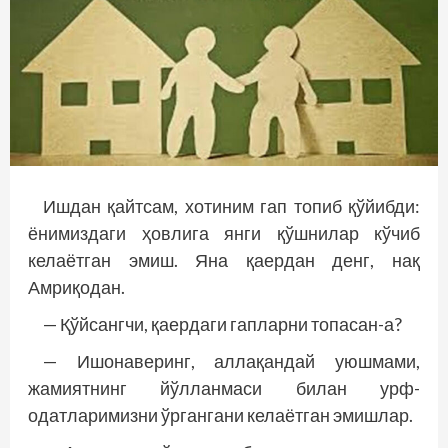
Ишдан қайтсам, хотиним гап топиб қўйибди:
ёнимиздаги ҳовлига янги қўшнилар кўчиб
келаётган эмиш. Яна қаердан денг, нақ
Амриқодан.
— Қўйсангчи, қаердаги гапларни топасан-а?
— Ишонаверинг, аллақандай уюшмами,
жамиятнинг йўлланмаси билан урф-
одатларимизни ўргангани келаётган эмишлар.