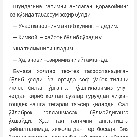
Шундагина гапимни англаган Қоравойнинг
юз-кўзида табассум зоҳир бўлди.
— Участкавойниям айтиб қўйинг, — дедим.
— Кимвой, — ҳайрон бўлиб сўради у.
Яна тилимни тишладим.
— Ҳа, анови нозиримизни айтаман-да.
Бунақа ҳоллар тез-тез такрорланадиган
бўлиб қолди. Ўз юртида соф ўзбек тилини
ихлос билан ўрганган қўшниларимиз учун
четдан кириб қолган сўзлар гуручдан чиққан
тошдек ғашга тегарли таъсир қиларди. Сал
ўйлаброқ гаплашмасак, бўлмайдиганга
ўхшайди. Ҳар гал гапимни англатишга
қийналганимда, хижолатдан тер босади. Биз