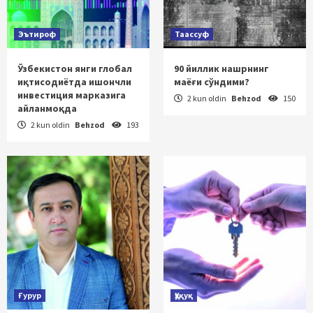
Эътироф
Таассуф
Ўзбекистон янги глобал
90 йиллик нашрнинг
иқтисодиётда ишончли
маёғи сўндими?
инвестиция марказига
2 kun oldin
Behzod
150
айланмоқда
2 kun oldin
Behzod
193
Ғурур
Ҳуқуқ