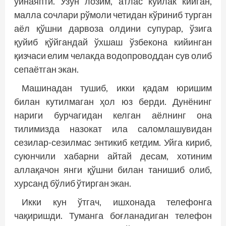
ўйнаяпти. Узун лозим, атлас кўйлак кийган,
малла сочлари рўмоли четидан кўриниб турган
аёл қўшни дарвоза олдини супурар, ўзига
қуйиб қўйгандай ўхшаш ўзбекона кийинган
қизчаси елим челакда водопроводдан сув олиб
сепаётган экан.
Машинадан тушиб, икки қадам юришим
билан кутилмаган ҳол юз берди. Дунёнинг
нариги бурчагидан келган аёлнинг она
тилимизда назокат ила саломлашувидан
сезилар-сезилмас энтикиб кетдим. Уйга кириб,
суюнчили хабарни айтай десам, хотиним
аллақачон янги қўшни билан танишиб олиб,
хурсанд бўлиб ўтирган экан.
Икки кун ўтгач, ишхонада телефонга
чақиришди. Туманга боғланадиган телефон