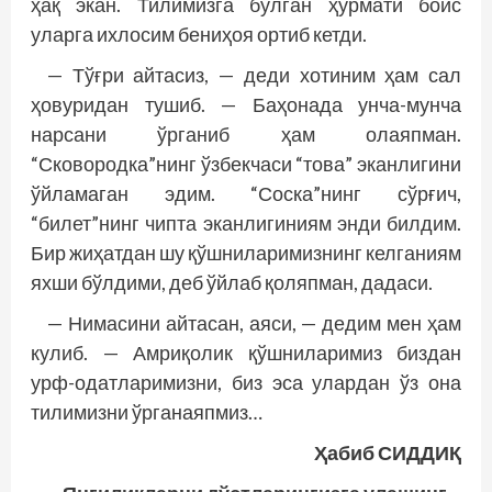
ҳақ экан. Тилимизга бўлган ҳурмати боис
уларга ихлосим бениҳоя ортиб кетди.
— Тўғри айтасиз, — деди хотиним ҳам сал
ҳовуридан тушиб. — Баҳонада унча-мунча
нарсани ўрганиб ҳам олаяпман.
“Сковородка”нинг ўзбекчаси “това” эканлигини
ўйламаган эдим. “Соска”нинг сўрғич,
“билет”нинг чипта эканлигиниям энди билдим.
Бир жиҳатдан шу қўшниларимизнинг келганиям
яхши бўлдими, деб ўйлаб қоляпман, дадаси.
— Нимасини айтасан, аяси, — дедим мен ҳам
кулиб. — Амриқолик қўшниларимиз биздан
урф-одатларимизни, биз эса улардан ўз она
тилимизни ўрганаяпмиз…
Ҳабиб СИДДИҚ