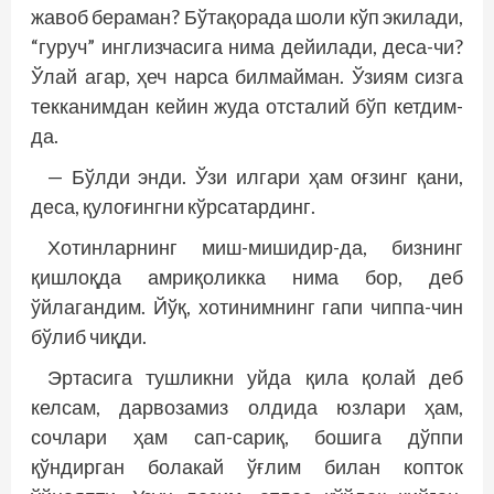
жавоб бераман? Бўтақорада шоли кўп экилади,
“гуруч” инглизчасига нима дейилади, деса-чи?
Ўлай агар, ҳеч нарса билмайман. Ўзиям сизга
текканимдан кейин жуда отсталий бўп кетдим-
да.
— Бўлди энди. Ўзи илгари ҳам оғзинг қани,
деса, қулоғингни кўрсатардинг.
Хотинларнинг миш-мишидир-да, бизнинг
қишлоқда амриқоликка нима бор, деб
ўйлагандим. Йўқ, хотинимнинг гапи чиппа-чин
бўлиб чиқди.
Эртасига тушликни уйда қила қолай деб
келсам, дарвозамиз олдида юзлари ҳам,
сочлари ҳам сап-сариқ, бошига дўппи
қўндирган болакай ўғлим билан копток