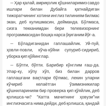
— Ҳар қалай, амриқолик қўшниларимиз савдо
ишлари билан Дубайга қатнайдиган
тижоратчининг хотини инглиз тилиниям билмас
экан, деб кулишмасин, дейманда. Бўлмаса,
сизга текканимдан бери телевизорнинг
программасидан бошқа нарса ўқиганим йўғ-а.
— Бўладиганидан гаплашайлик. Уй-пуй,
ҳовли-повли, кўча-кўйни супуриб-сидириб,
уборка қип қўйинглар.
— Бўпти, бўпти. Барибир кўнглим ғаш-да.
Улар-ку, хўпу хўп, биз билан дарров
гаплашгани вақтлари бўлмас, лекин уларни
кўчириб келаётган ўзимизникилар
қўшнилариниям бир проверка қип қўяйлик, деб
қолишса-чи? “Катта мачитнинг ҳовузи”ни
инглизчасига нима дейди, деб қолишса, қандай