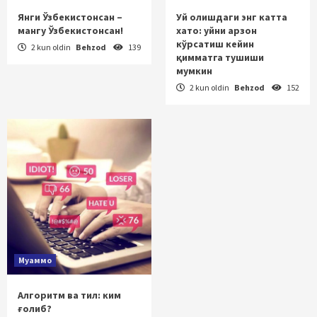
Янги Ўзбекистонсан –
Уй олишдаги энг катта
мангу Ўзбекистонсан!
хато: уйни арзон
кўрсатиш кейин
2 kun oldin
Behzod
139
қимматга тушиши
мумкин
2 kun oldin
Behzod
152
Муаммо
Алгоритм ва тил: ким
ғолиб?