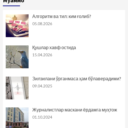
Муаммо
Алгоритм ва тил: ким ғолиб?
05.08.2026
Қушлар хавф остида
15.04.2026
Зилзилани ўрганмаса ҳам бўлаверадими?
09.04.2025
Журналистлар маскани ёрдамга муҳтож
01.10.2024