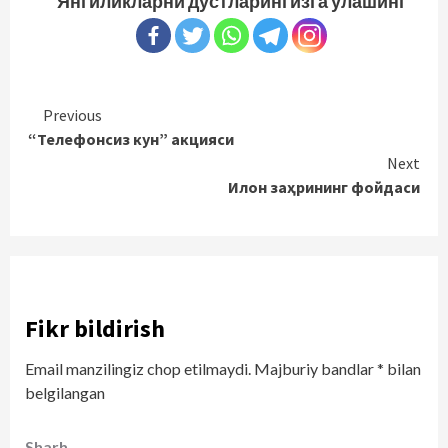
Янгиликларни дўстларингизга улашинг
Continue
Previous
“Телефонсиз кун” акцияси
Reading
Next
Илон заҳрининг фойдаси
Fikr bildirish
Email manzilingiz chop etilmaydi.
Majburiy bandlar
*
bilan
belgilangan
Sharh