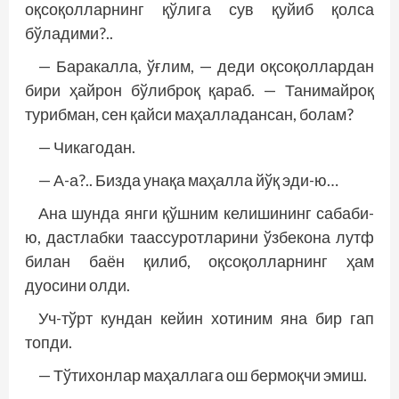
оқсоқолларнинг қўлига сув қуйиб қолса
бўладими?..
— Баракалла, ўғлим, — деди оқсоқоллардан
бири ҳайрон бўлиброқ қараб. — Танимайроқ
турибман, сен қайси маҳалладансан, болам?
— Чикагодан.
— А-а?.. Бизда унақа маҳалла йўқ эди-ю…
Ана шунда янги қўшним келишининг сабаби-
ю, дастлабки таассуротларини ўзбекона лутф
билан баён қилиб, оқсоқолларнинг ҳам
дуосини олди.
Уч-тўрт кундан кейин хотиним яна бир гап
топди.
— Тўтихонлар маҳаллага ош бермоқчи эмиш.