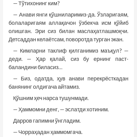
— Тўтихонинг ким?
— Анави янги қўшниларимиз-да. Ўзларигаям,
болаларигаям аллақачон ўзбекча исм қўйиб
олишган. Эри сиз билан маслаҳатлашмоқчи.
Детсаддан келаётсам, поворотда турган экан.
— Кимларни таклиф қилганимиз маъқул? —
деди. — Ҳар қалай, сиз бу ернинг паст-
баландини биласиз…
— Биз, одатда, ҳув анави перекрёсткадан
банянинг олдигача айтамиз.
Қўшним ҳеч нарса тушунмади.
— Ҳаммомни денг, — эслатди хотиним.
Дарров гапимни ўнгладим.
— Чорраҳадан ҳаммомгача.