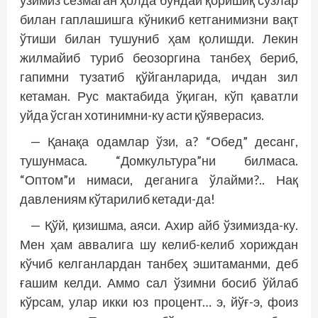
ўзимиз сезмаган ҳолда бундай қоришиқ сўзлар
билан гаплашишга кўникиб кетганимизни вақт
ўтиши билан тушуниб ҳам қолишди. Лекин
жилмайиб туриб беозоргина танбеҳ бериб,
гапимни тузатиб қўйганларида, ичдан зил
кетаман. Рус мактабида ўқиган, кўп қаватли
уйда ўсган хотинимни-ку асти қўяверасиз.
— Қанақа одамлар ўзи, а? “Обед” десанг,
тушунмаса. “Домкультура”ни билмаса.
“Оптом”и нимаси, деганига ўлайми?.. Нақ
давлениям кўтарилиб кетади-да!
— Қўй, қизишма, аяси. Ахир айб ўзимизда-ку.
Мен ҳам аввалига шу келиб-келиб хориждан
кўчиб келганлардан танбеҳ эшитаманми, деб
ғашим келди. Аммо сал ўзимни босиб ўйлаб
кўрсам, улар икки юз процент… э, йўғ-э, фоиз