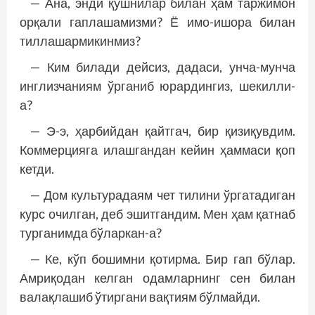
— Ана, энди қўшнилар билан ҳам таржимон
орқали гаплашамизми? Ё имо-ишора билан
тиллашармикинмиз?
— Ким билади дейсиз, дадаси, унча-мунча
инглизчаниям ўрганиб юрардингиз, шекилли-
а?
— Э-э, ҳарбийдан қайтгач, бир қизиқувдим.
Коммерцияга илашгандан кейин ҳаммаси қоп
кетди.
— Дом культурадаям чет тилини ўргатадиган
курс очилган, деб эшитгандим. Мен ҳам қатнаб
турганимда бўларкан-а?
— Ке, кўп бошимни қотирма. Бир гап бўлар.
Амриқодан келган одамларнинг сен билан
валақлашиб ўтиргани вақтиям бўлмайди.