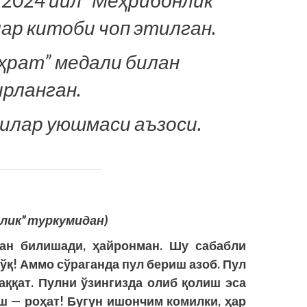
ар китоби чоп этилган.
ҳрат” медали билан
рланган.
илар уюшмаси аъзоси.
лик” туркумидан)
дан билишади, ҳайронман. Шу сабабли
ўқ! Аммо сўраганда пул бериш азоб. Пул
ққат. Пулни ўзингизда олиб қолиш эса
ш — роҳат! Бугун ишончим комилки, ҳар