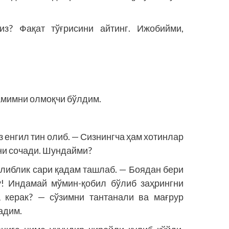
з? Фақат тўғрисини айтинг. Ижобийми,
амимни олмоқчи бўлдим.
з енгил тин олиб. — Сизнингча ҳам хотинлар
ни сочади. Шундайми?
олиблик сари қадам ташлаб. — Боядан бери
-у! Индамай мўмин-қобил бўлиб заҳрингни
а керак? — сўзимни тантанали ва мағрур
радим.