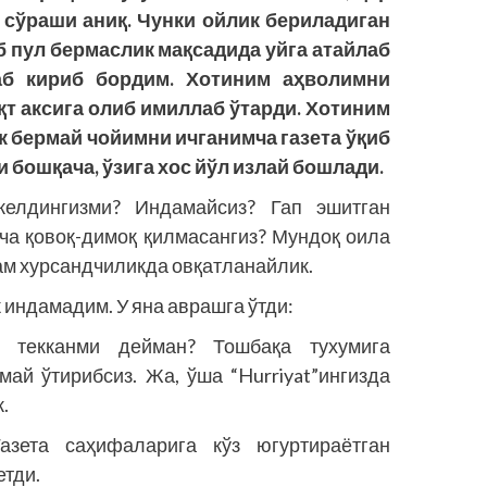
 сўраши аниқ. Чунки ойлик бериладиган
б пул бермаслик мақсадида уйга атайлаб
аб кириб бордим. Хотиним аҳволимни
ақт аксига олиб имиллаб ўтарди. Хотиним
ик бермай чойимни ичганимча газета ўқиб
 бошқача, ўзига хос йўл излай бошлади.
келдингизми? Индамайсиз? Гап эшитган
нча қовоқ-димоқ қилмасангиз? Мундоқ оила
ҳам хурсандчиликда овқатланайлик.
 индамадим. У яна аврашга ўтди:
 текканми дейман? Тошбақа тухумига
май ўтирибсиз. Жа, ўша “Hurriyat”ингизда
.
азета саҳифаларига кўз югуртираётган
етди.