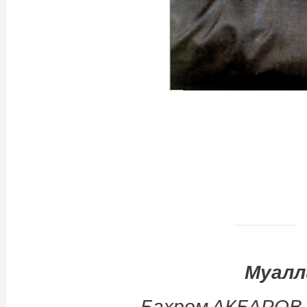
Муалл
Баҳром АКБАРОВ 