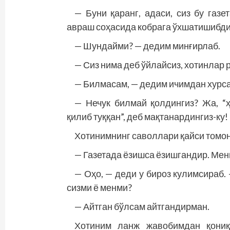
— Буни қаранг, адаси, сиз бу газ
авраш соҳасида кобрага ўхшатишибди
— Шундайми? — дедим минғирлаб.
— Сиз нима деб ўйлайсиз, хотинлар
— Билмасам, — дедим ичимдан хурса
— Нечук билмай қолдингиз? Жа, “
қилиб туққан”, деб мақтанардингиз-ку!
Хотинимнинг саволлари қайси томон
— Газетада ёзишса ёзишгандир. Менг
— Оҳо, — деди у бироз кулимсираб
сизми ё менми?
— Айтган бўлсам айтгандирман.
Хотиним ланж жавобимдан қониқ