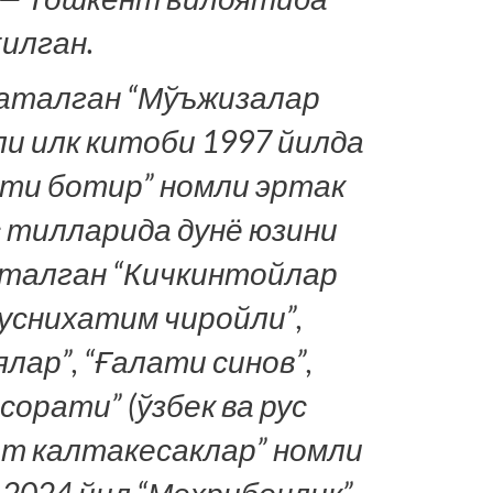
илган.
 аталган “Мўъжизалар
и илк китоби 1997 йилда
ти ботир” номли эртак
с тилларида дунё юзини
аталган “Кичкинтойлар
“Ҳуснихатим чиройли”,
лар”, “Ғалати синов”,
орати” (ўзбек ва рус
ат калтакесаклар” номли
2024 йил “Меҳрибонлик”