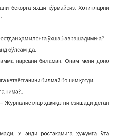
етани бекорга яхши кўрмайсиз. Хотинларни
.
 ростдан ҳам илонга ўхшаб аврашадими-а?
нд бўлсам-да.
ҳамма нарсани биламан. Онам мени доно
га кетаётганини билмай бошим қотди.
а нима?..
. — Журналистлар ҳақиқатни ёзишади деган
мади. У энди ростакамига ҳужумга ўта