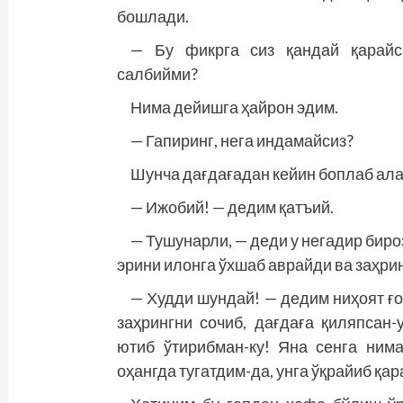
бошлади.
— Бу фикрга сиз қандай қарайси
салбийми?
Нима дейишга ҳайрон эдим.
— Гапиринг, нега индамайсиз?
Шунча дағдағадан кейин боплаб ал
— Ижобий! — дедим қатъий.
— Тушунарли, — деди у негадир биро
эрини илонга ўхшаб аврайди ва заҳри
— Худди шундай! — дедим ниҳоят ғ
заҳрингни сочиб, дағдаға қиляпсан
ютиб ўтирибман-ку! Яна сенга ним
оҳангда тугатдим-да, унга ўқрайиб қа