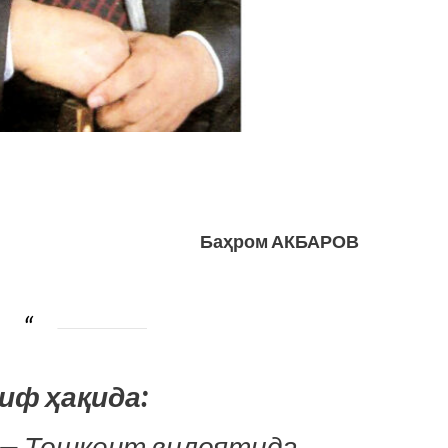
Баҳром АКБАРОВ
иф ҳақида:
— Тошкент вилоятида