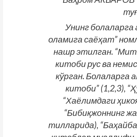
туғ
Унинг болаларга
оламига саёҳат” номл
нашр этилган. “Мит
китоби рус ва неми
кўрган. Болаларга 
китоби” (1,2,3), 
“Хаёлимдаги ҳикоя
“Бибиқжоннинг жас
тилларида), “Баҳайб
китоблар муаллифи. 