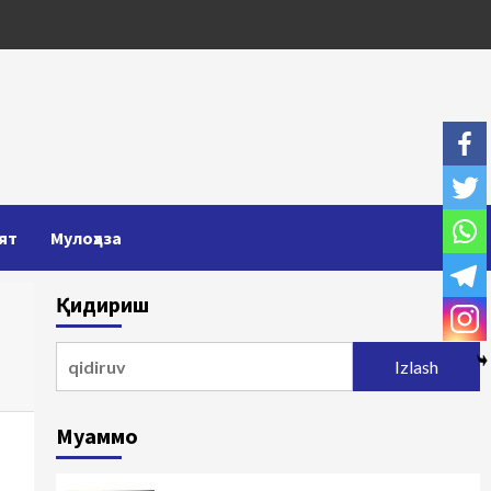
ят
Мулоҳаза
Қидириш
Qidirshish:
Муаммо