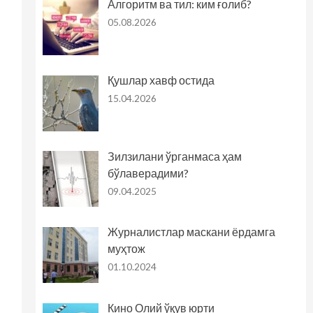
Алгоритм ва тил: ким ғолиб?
05.08.2026
Қушлар хавф остида
15.04.2026
Зилзилани ўрганмаса ҳам
бўлаверадими?
09.04.2025
Журналистлар маскани ёрдамга
муҳтож
01.10.2024
Кино Олий ўқув юрти