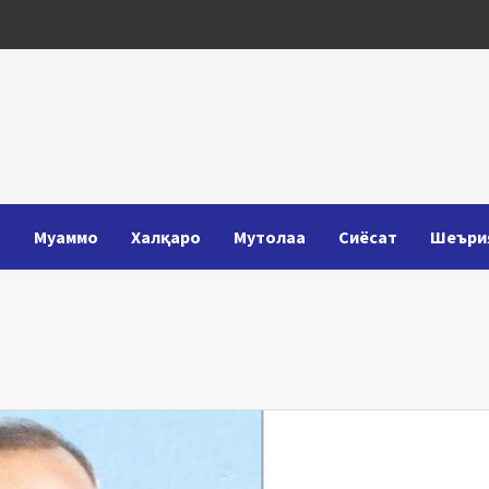
Т
Муаммо
Халқаро
Мутолаа
Сиёсат
Шеъри