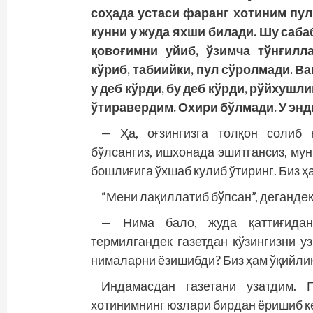
соҳада устаси фаранг хотиним пул
кунни у жуда яхши билади. Шу саба
қовоғимни уйиб, ўзимча тўнғилл
кўриб, табиийки, пул сўролмади. В
у деб кўрди, бу деб кўрди, рўйхушл
ўтиравердим. Охири бўлмади. У энди
— Ҳа, оғзингизга толқон солиб 
бўлсангиз, ишхонада эшитгансиз, му
бошлиғига ўхшаб кулиб ўтиринг. Биз 
“Мени лақиллатиб бўпсан”, дегандек
— Нима бало, жуда қаттиғидан
термилгандек газетдан кўзингизни уз
нималарни ёзишибди? Биз ҳам ўқийлик
Индамасдан газетани узатдим. Г
хотинимнинг юзлари бирдан ёришиб к