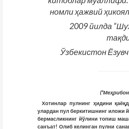
номли ҳажвий ҳикоял
2009 йилда “Шу
тақди
Ўзбекистон Ёзувч
(“Меҳрибон
Хотинлар пулнинг ҳидини қаёқ
улардан пул беркитишнинг иложи й
бермасликнинг йўлини топиш маша
санъат! Олиб келинган пулни сана