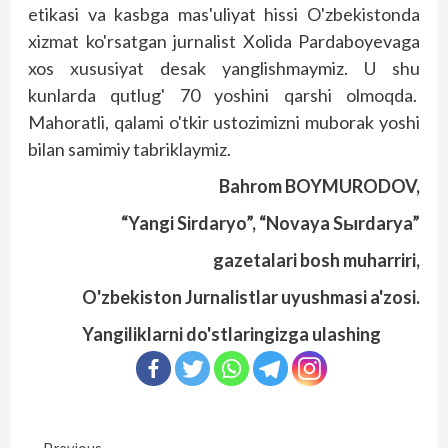
etikasi va kasbga mas'uliyat hissi O'zbekistonda
xizmat ko'rsatgan jurnalist Xolida Pardaboyevaga
xos xususiyat desak yanglishmaymiz. U shu
kunlarda qutlug' 70 yoshini qarshi olmoqda.
Mahoratli, qalami o'tkir ustozimizni muborak yoshi
bilan samimiy tabriklaymiz.
Bahrom BOYMURODOV,
“Yangi Sirdaryo”, “Novaya Sыrdarya”
gazetalari bosh muharriri,
O'zbekiston Jurnalistlar uyushmasi a'zosi.
Yangiliklarni do'stlaringizga ulashing