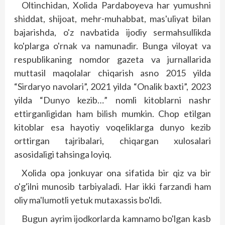
Oltinchidan, Xolida Pardaboyeva har yumushni
shiddat, shijoat, mehr-muhabbat, mas'uliyat bilan
bajarishda, o'z navbatida ijodiy sermahsullikda
ko'plarga o'rnak va namunadir. Bunga viloyat va
respublikaning nomdor gazeta va jurnallarida
muttasil maqolalar chiqarish asno 2015 yilda
“Sirdaryo navolari”, 2021 yilda “Onalik baxti”, 2023
yilda “Dunyo kezib…” nomli kitoblarni nashr
ettirganligidan ham bilish mumkin. Chop etilgan
kitoblar esa hayotiy voqeliklarga dunyo kezib
orttirgan tajribalari, chiqargan xulosalari
asosidaligi tahsinga loyiq.
Xolida opa jonkuyar ona sifatida bir qiz va bir
o'g'ilni munosib tarbiyaladi. Har ikki farzandi ham
oliy ma'lumotli yetuk mutaxassis bo'ldi.
Bugun ayrim ijodkorlarda kamnamo bo'lgan kasb