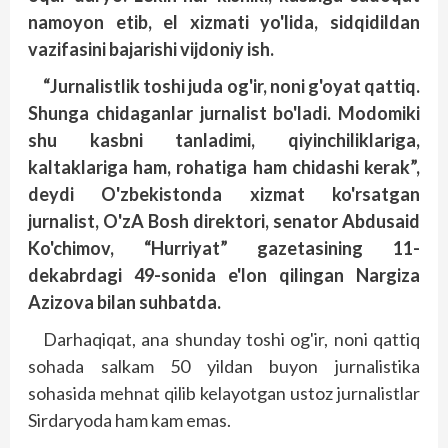
namoyon etib, el xizmati yo'lida, sidqidildan
vazifasini bajarishi vijdoniy ish.
“Jurnalistlik toshi juda og'ir, noni g'oyat qattiq.
Shunga chidaganlar jurnalist bo'ladi. Modomiki
shu kasbni tanladimi, qiyinchiliklariga,
kaltaklariga ham, rohatiga ham chidashi kerak”,
deydi O'zbekistonda xizmat ko'rsatgan
jurnalist, O'zA Bosh direktori, senator Abdusaid
Ko'chimov, “Hurriyat” gazetasining 11-
dekabrdagi 49-sonida e'lon qilingan Nargiza
Azizova bilan suhbatda.
Darhaqiqat, ana shunday toshi og'ir, noni qattiq
sohada salkam 50 yildan buyon jurnalistika
sohasida mehnat qilib kelayotgan ustoz jurnalistlar
Sirdaryoda ham kam emas.