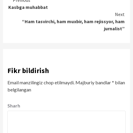
Continue
Previous
Kasbga muhabbat
Reading
Next
“Ham tasvirchi, ham muxbir, ham rejissyor, ham
jurnalist”
Fikr bildirish
Email manzilingiz chop etilmaydi.
Majburiy bandlar
*
bilan
belgilangan
Sharh