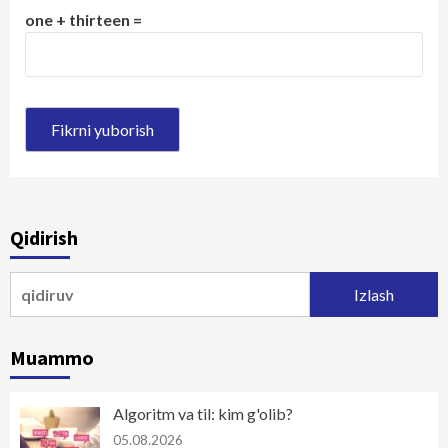
one + thirteen =
Qidirish
Qidirshish:
Muammo
Algoritm va til: kim g'olib?
05.08.2026