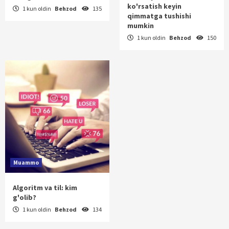
ko'rsatish keyin
1 kun oldin
Behzod
135
qimmatga tushishi
mumkin
1 kun oldin
Behzod
150
Muammo
Algoritm va til: kim
g'olib?
1 kun oldin
Behzod
134