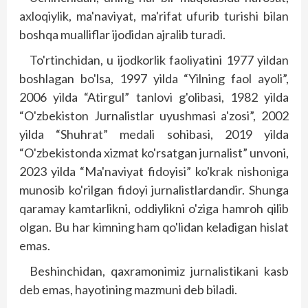
axloqiylik, ma'naviyat, ma'rifat ufurib turishi bilan
boshqa mualliflar ijodidan ajralib turadi.
To'rtinchidan, u ijodkorlik faoliyatini 1977 yildan
boshlagan bo'lsa, 1997 yilda “Yilning faol ayoli”,
2006 yilda “Atirgul” tanlovi g'olibasi, 1982 yilda
“O'zbekiston Jurnalistlar uyushmasi a'zosi”, 2002
yilda “Shuhrat” medali sohibasi, 2019 yilda
“O'zbekistonda xizmat ko'rsatgan jurnalist” unvoni,
2023 yilda “Ma'naviyat fidoyisi” ko'krak nishoniga
munosib ko'rilgan fidoyi jurnalistlardandir. Shunga
qaramay kamtarlikni, oddiylikni o'ziga hamroh qilib
olgan. Bu har kimning ham qo'lidan keladigan hislat
emas.
Beshinchidan, qaxramonimiz jurnalistikani kasb
deb emas, hayotining mazmuni deb biladi.