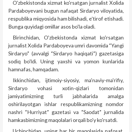
O'zbekistonda xizmat ko'rsatgan jurnalist Xolida
Pardaboyevani bugun nafaqat Sirdaryo viloyatida,
respublika miqyosida ham bilishadi, e'tirof etishadi.
Bunga quyidagi omillar asos bo'la oladi.
Birinchidan, O'zbekistonda xizmat ko'rsatgan
jurnalist Xolida Pardaboyeva umri davomida “Yangi
Sirdaryo” (avvalgi “Sirdaryo haqiqati”) gazetasiga
sodiq bo'ldi. Uning yaxshi va yomon kunlarida
hamnafas, hamqadam.
Ikkinchidan, ijtimoiy-siyosiy, ma'naviy-ma'rifiy,
Sirdaryo vohasi xotin-qizlari tomonidan
jamiyatimizning turli jabhalarida amalga
oshirilayotgan ishlar respublikamizning nomdor
nashri “Hurriyat” gazetasi va “Saodat” jurnalida
hamkasbimizning maqolalari orqali bo'y ko'rsatdi.
Uchinchidan, uning har bir maqolasida nafosat,