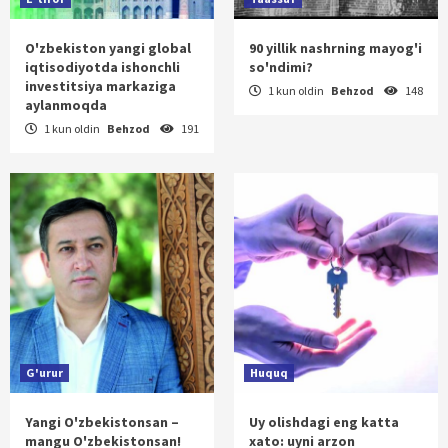
O'zbekiston yangi global
90 yillik nashrning mayog'i
iqtisodiyotda ishonchli
so'ndimi?
investitsiya markaziga
1 kun oldin
Behzod
148
aylanmoqda
1 kun oldin
Behzod
191
G'urur
Huquq
Yangi O'zbekistonsan –
Uy olishdagi eng katta
mangu O'zbekistonsan!
xato: uyni arzon