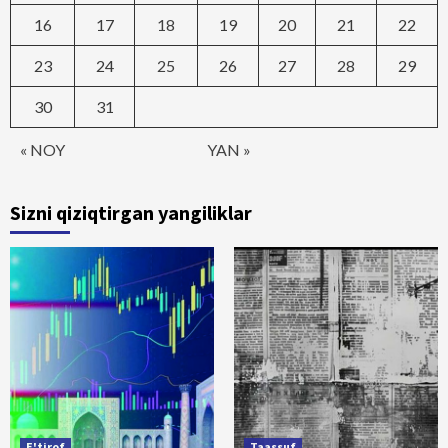
16
17
18
19
20
21
22
23
24
25
26
27
28
29
30
31
« NOY
YAN »
Sizni qiziqtirgan yangiliklar
E'tirof
Taassuf