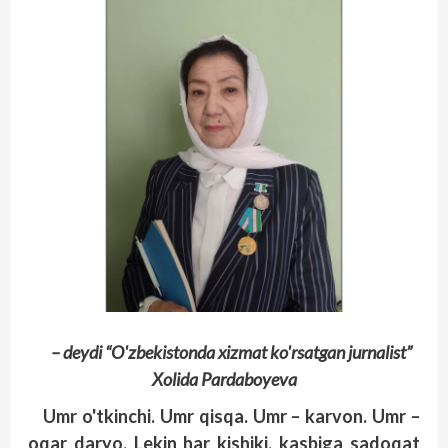
– deydi “O'zbekistonda xizmat ko'rsatgan jurnalist”
Xolida Pardaboyeva
Umr o'tkinchi. Umr qisqa. Umr – karvon. Umr –
oqar daryo. Lekin har kishiki, kasbiga sadoqat