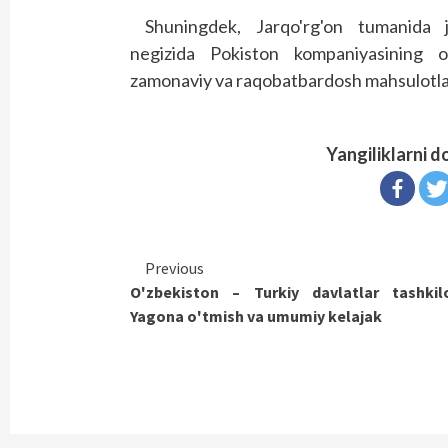
Shuningdek, Jarqo'rg'on tumanida 
negizida Pokiston kompaniyasining o
zamonaviy va raqobatbardosh mahsulotlar bi
Yangiliklarni d
Continue
Previous
O'zbekiston – Turkiy davlatlar tashkilo
Reading
Yagona o'tmish va umumiy kelajak