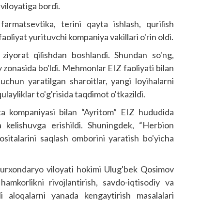
iloyatiga bordi.
farmatsevtika, terini qayta ishlash, qurilish
aoliyat yurituvchi kompaniya vakillari o'rin oldi.
ziyorat qilishdan boshlandi. Shundan so'ng,
iy zonasida bo'ldi. Mehmonlar EIZ faoliyati bilan
 uchun yaratilgan sharoitlar, yangi loyihalarni
layliklar to'g'risida taqdimot o'tkazildi.
ka kompaniyasi bilan “Ayritom” EIZ hududida
a kelishuvga erishildi. Shuningdek, “Herbion
sitalarini saqlash omborini yaratish bo'yicha
 Surxondaryo viloyati hokimi Ulug'bek Qosimov
amkorlikni rivojlantirish, savdo-iqtisodiy va
li aloqalarni yanada kengaytirish masalalari