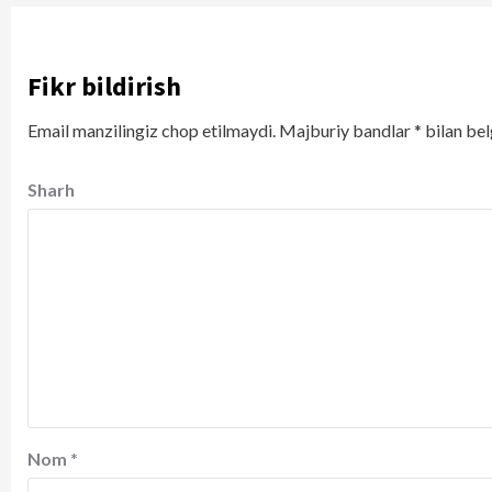
Fikr bildirish
Email manzilingiz chop etilmaydi.
Majburiy bandlar
*
bilan bel
Sharh
Nom
*