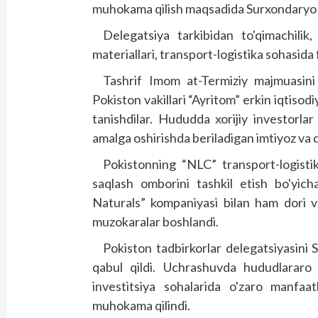
muhokama qilish maqsadida Surxondaryo v
Delegatsiya tarkibidan to'qimachilik, 
materiallari, transport-logistika sohasida f
Tashrif Imom at-Termiziy majmuasini 
Pokiston vakillari “Ayritom” erkin iqtisod
tanishdilar. Hududda xorijiy investorlar
amalga oshirishda beriladigan imtiyoz va qu
Pokistonning “NLC” transport-logisti
saqlash omborini tashkil etish bo'yich
Naturals” kompaniyasi bilan ham dori vo
muzokaralar boshlandi.
Pokiston tadbirkorlar delegatsiyasini
qabul qildi. Uchrashuvda hududlararo h
investitsiya sohalarida o'zaro manfaat
muhokama qilindi.