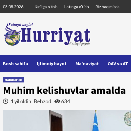
Skip
08.08.2026
Kirillga o'tish
Lotinga o'tish
Biz haqimizda
to
content
Bosh sahifa
Ijtimoiy hayot
Ma'naviyat
OAV va AT
Hamkorlik
Muhim kelishuvlar amalda
1 yil oldin
Behzod
634