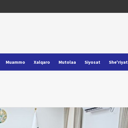
Muammo
Xalqaro
Mutolaa
Siyosat
She'riyat