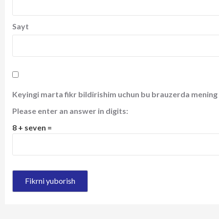
Sayt
Keyingi marta fikr bildirishim uchun bu brauzerda mening 
Please enter an answer in digits:
8 + seven =