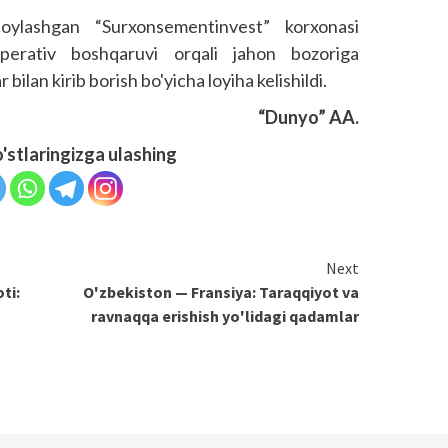
joylashgan “Surxonsementinvest” korxonasi
perativ boshqaruvi orqali jahon bozoriga
lan kirib borish bo'yicha loyiha kelishildi.
“Dunyo” AA.
o'stlaringizga ulashing
Next
ti:
O'zbekiston — Fransiya: Taraqqiyot va
ravnaqqa erishish yo'lidagi qadamlar