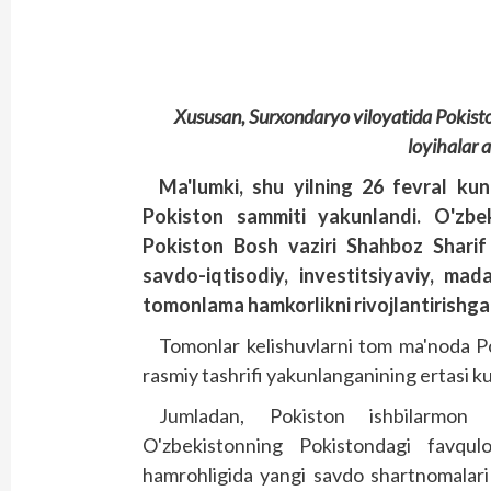
Xususan, Surxondaryo viloyatida Pokisto
loyihalar a
Ma'lumki, shu yilning 26 fevral ku
Pokiston sammiti yakunlandi. O'zbe
Pokiston Bosh vaziri Shahboz Sharif
savdo-iqtisodiy, investitsiyaviy, ma
tomonlama hamkorlikni rivojlantirishga 
Tomonlar kelishuvlarni tom ma'noda P
rasmiy tashrifi yakunlanganining ertasi ku
Jumladan, Pokiston ishbilarmon d
O'zbekistonning Pokistondagi favqul
hamrohligida yangi savdo shartnomalari v