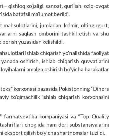
 – qishloq xo'jaligi, sanoat, qurilish, oziq-ovqat
isida batafsil ma'lumot berildi.
ahsulotlarini, jumladan, ko'mir, oltingugurt,
ovarlarni saqlash omborini tashkil etish va shu
 berish yuzasidan kelishildi.
hsulotlari ishlab chiqarish yo'nalishida faoliyat
yanada oshirish, ishlab chiqarish quvvatlarini
loyihalarni amalga oshirish bo'yicha harakatlar
eks” korxonasi bazasida Pokistonning “Diners
 to'qimachilik ishlab chiqarish korxonasini
” farmatsevtika kompaniyasi va “Top Quality
tashriflari chog'ida ham dori substansiyalarini
i eksport qilish bo'yicha shartnomalar tuzildi.