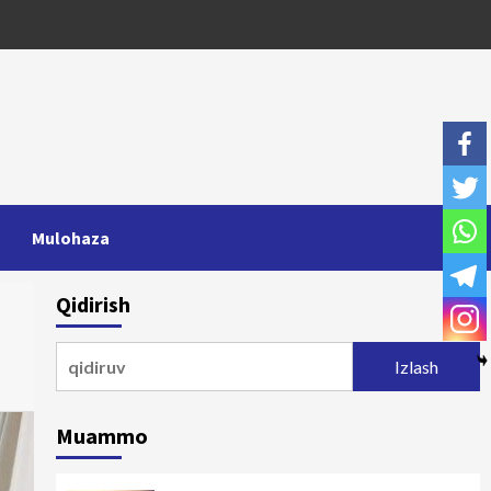
Mulohaza
Qidirish
Qidirshish:
Muammo