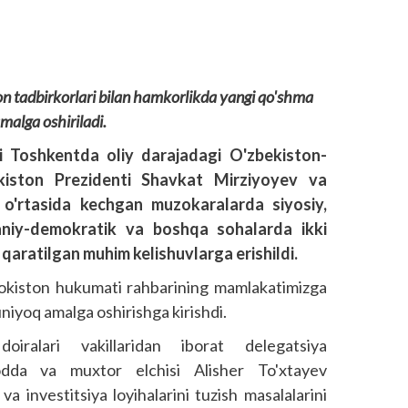
n tadbirkorlari bilan hamkorlikda yangi qo'shma
malga oshiriladi.
ni Toshkentda oliy darajadagi O'zbekiston-
kiston Prezidenti Shavkat Mirziyoyev va
 o'rtasida kechgan muzokaralarda siyosiy,
daniy-demokratik va boshqa sohalarda ikki
qaratilgan muhim kelishuvlarga erishildi.
okiston hukumati rahbarining mamlakatimizga
niyoq amalga oshirishga kirishdi.
oiralari vakillaridan iborat delegatsiya
odda va muxtor elchisi Alisher To'xtayev
a investitsiya loyihalarini tuzish masalalarini