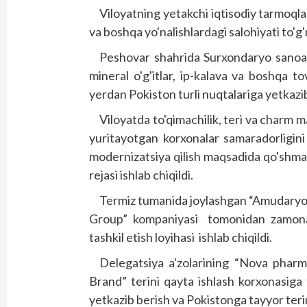
Viloyatning yetakchi iqtisodiy tarmoqlari
va boshqa yo'nalishlardagi salohiyati to'g'r
Peshovar shahrida Surxondaryo sanoat m
mineral o'g'itlar, ip-kalava va boshqa t
yerdan Pokiston turli nuqtalariga yetkazib
Viloyatda to'qimachilik, teri va charm ma
yuritayotgan korxonalar samaradorligini 
modernizatsiya qilish maqsadida qo'shma 
rejasi ishlab chiqildi.
Termiz tumanida joylashgan “Amudaryot
Group” kompaniyasi tomonidan zamonaviy
tashkil etish loyihasi ishlab chiqildi.
Delegatsiya a'zolarining “Nova pharm
Brand” terini qayta ishlash korxonasiga 
yetkazib berish va Pokistonga tayyor terin