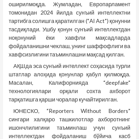
оширилмоқда. Жумладан, Европарламент
томонидан 2024 йилда сунъий интеллектни
тартибга солишга қаратилган (“AI Act”) қонунни
тасдиқлади. Ушбу қонун сунъий интеллектдан
ноқонуний ёки хавфли мақсадларда
фойдаланишни чеклаш, унинг шаффофлиги ва
хавфсизлигини таъминлашни мақсад қилган.
АҚШда эса сунъий интеллект соҳасида турли
штатлар алоҳида қонунлар қабул қилмоқда.
Масалан, Калифорнияда “deepfake”
технологиялари орқали сохта ахборот
тарқатишга қарши чоралар кучайтирилган.
ЮНЕСКО, “Reporters Without Borders”
сингари халқаро ташкилотлар ахборотнинг
ишончлилигини таъминлаш учун сунъий
интеллектдан фойдаланиш бўйича касб