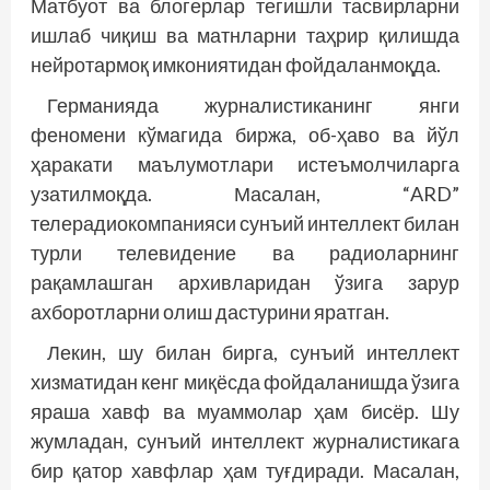
Матбуот ва блогерлар тегишли тасвирларни
ишлаб чиқиш ва матнларни таҳрир қилишда
нейротармоқ имкониятидан фойдаланмоқда.
Германияда журналистиканинг янги
феномени кўмагида биржа, об-ҳаво ва йўл
ҳаракати маълумотлари истеъмолчиларга
узатилмоқда. Масалан, “ARD”
телерадиокомпанияси сунъий интеллект билан
турли телевидение ва радиоларнинг
рақамлашган архивларидан ўзига зарур
ахборотларни олиш дастурини яратган.
Лекин, шу билан бирга, сунъий интеллект
хизматидан кенг миқёсда фойдаланишда ўзига
яраша хавф ва муаммолар ҳам бисёр. Шу
жумладан, сунъий интеллект журналистикага
бир қатор хавфлар ҳам туғдиради. Масалан,