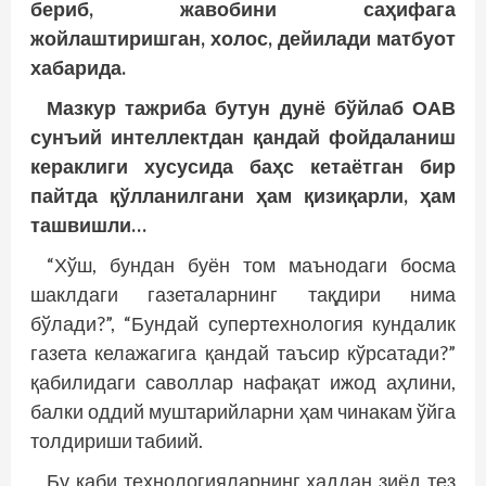
бериб, жавобини саҳифага
жойлаштиришган, холос, дейилади матбуот
хабарида.
Мазкур тажриба бутун дунё бўйлаб ОАВ
сунъий интеллектдан қандай фойдаланиш
кераклиги хусусида баҳс кетаётган бир
пайтда қўлланилгани ҳам қизиқарли, ҳам
ташвишли…
“Хўш, бундан буён том маънодаги босма
шаклдаги газеталарнинг тақдири нима
бўлади?”, “Бундай супертехнология кундалик
газета келажагига қандай таъсир кўрсатади?”
қабилидаги саволлар нафақат ижод аҳлини,
балки оддий муштарийларни ҳам чинакам ўйга
толдириши табиий.
Бу каби технологияларнинг ҳаддан зиёд тез