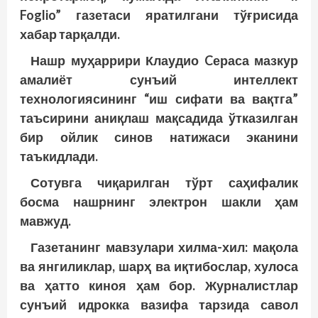
Foglio” газетаси яратилгани тўғрисида
хабар тарқалди.
Нашр муҳаррири Клаудио Cераса мазкур
амалиёт сунъий интеллект
технологиясининг “иш сифати ва вақтга”
таъсирини аниқлаш мақсадида ўтказилган
бир ойлик синов натижаси эканини
таъкидлади.
Сотувга чиқарилган тўрт саҳифалик
босма нашрнинг электрон шакли ҳам
мавжуд.
Газетанинг мавзулари хилма-хил: мақола
ва янгиликлар, шарҳ ва иқтибослар, хулоса
ва ҳатто киноя ҳам бор. Журналистлар
сунъий идрокка вазифа тарзида савол