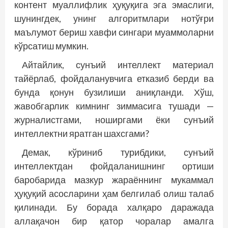
контент муаллифлик ҳуқуқига эга эмаслиги,
шунингдек, унинг алгоритмлари нотўғри
маълумот бериш хавфи сингари муаммоларни
кўрсатиш мумкин.
Айтайлик, сунъий интеллект материал
тайёрлаб, фойдаланувчига етказиб берди ва
бунда қонун бузилиши аниқланди. Хўш,
жавобгарлик кимнинг зиммасига тушади —
журналистгами, ноширгами ёки сунъий
интеллектни яратган шахсгами?
Демак, кўриниб турибдики, сунъий
интеллектдан фойдаланишнинг ортиши
баробарида мазкур жараённинг мукаммал
ҳуқуқий асосларини ҳам белгилаб олиш талаб
қилинади. Бу борада халқаро даражада
аллақачон бир қатор чоралар амалга