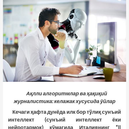
Ақлли алгоритмлар ва ҳақиқий
журналистика: келажак хусусида ўйлар
Кечаги ҳафта дунёда илк бор тўлиқ сунъий
интеллект (сунъий интеллект ёки
нейротармоқ) кўмагида Италиянинг “Il