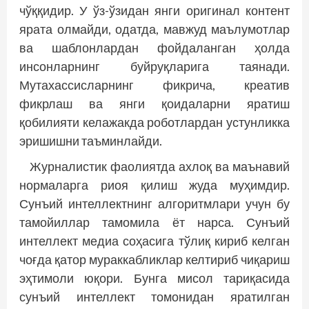
чўққидир. У ўз-ўзидан янги оригинал контент
ярата олмайди, одатда, мавжуд маълумотлар
ва шаблонлардан фойдаланган ҳолда
инсонларнинг буйруқларига таянади.
Мутахассисларнинг фикрича, креатив
фикрлаш ва янги қоидаларни яратиш
қобилияти келажакда роботлардан устунликка
эришишни таъминлайди.
Журналистик фаолиятда ахлоқ ва маънавий
нормаларга риоя қилиш жуда муҳимдир.
Сунъий интеллектнинг алгоритмлари учун бу
тамойиллар тамомила ёт нарса. Сунъий
интеллект медиа соҳасига тўлиқ кириб келган
чоғда қатор мураккабликлар келтириб чиқариш
эҳтимоли юқори. Бунга мисол тариқасида
сунъий интеллект томонидан яратилган