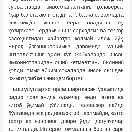
суръатларда ривожланаётгани, қолаверса,
“ҳар балога ақли етадиган”, барча саволларга
бекамикўст жавоб бера оладиган бу
ҳозиржавоб ёрдамчининг сарҳадсиз ва тезкор
салоҳиятидан ҳайратда қолмай илож йўқ.
Бироқ ўрганишларимиз давомида сунъий
интеллектнинг ҳали кўп жабҳаларда инсон
имкониятларидан ошиб кетмаётгани билиниб
қолди. Аммо айрим соҳаларда инсон онгидан
оз-моз ўзиб кетгани ҳам бор гап.
Ёши улуғлар хотирлашлари керак: ўз вақтида
радио яралганида одамлар энди газета ва
китоб ўқимай қўйишади, телевизор пайдо
бўлганида эса радиога эҳтиёж қолмайди, ҳатто
театр ва кинонинг даври ўтди, дегувчилар
топилганди. Интернет оммалаша борган сари