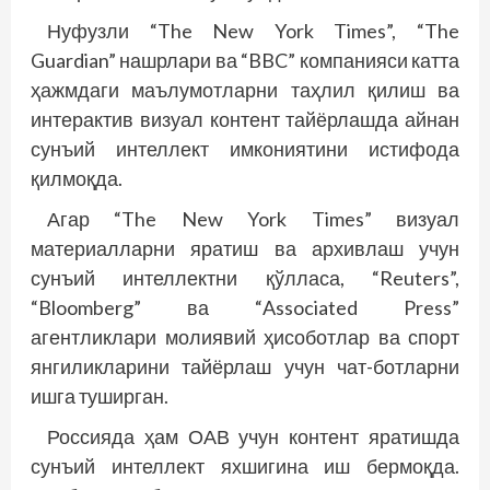
Нуфузли “The New York Times”, “The
Guardian” нашрлари ва “BBC” компанияси катта
ҳажмдаги маълумотларни таҳлил қилиш ва
интерактив визуал контент тайёрлашда айнан
сунъий интеллект имкониятини истифода
қилмоқда.
Агар “The New York Times” визуал
материалларни яратиш ва архивлаш учун
сунъий интеллектни қўлласа, “Reuters”,
“Bloomberg” ва “Associated Press”
агентликлари молиявий ҳисоботлар ва спорт
янгиликларини тайёрлаш учун чат-ботларни
ишга туширган.
Россияда ҳам ОАВ учун контент яратишда
сунъий интеллект яхшигина иш бермоқда.