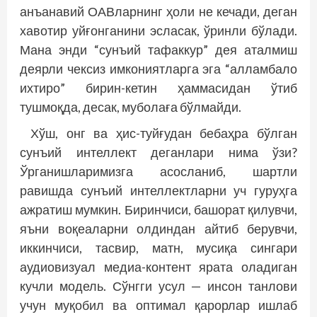
анъанавий ОАВларнинг ҳоли не кечади, деган
хавотир уйғонганини эсласак, ўринли бўлади.
Мана энди “сунъий тафаккур” дея аталмиш
деярли чексиз имкониятларга эга “алламбало
ихтиро” бирин-кетин ҳаммасидан ўтиб
тушмоқда, десак, муболаға бўлмайди.
Хўш, онг ва ҳис-туйғудан бебаҳра бўлган
сунъий интеллект деганлари нима ўзи?
Ўрганишларимизга асосланиб, шартли
равишда сунъий интеллектларни уч гуруҳга
ажратиш мумкин. Биринчиси, башорат қилувчи,
яъни воқеаларни олдиндан айтиб берувчи,
иккинчиси, тасвир, матн, мусиқа сингари
аудиовизуал медиа-контент ярата оладиган
кучли модель. Сўнгги усул — инсон танлови
учун муқобил ва оптимал қарорлар ишлаб