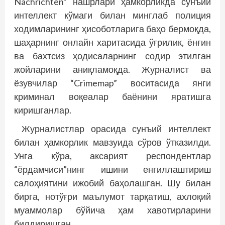
Nachrichten” нашрлари ҳамкорликда сунъий
интеллект кўмаги билан минглаб полиция
ходимларининг ҳисоботларига баҳо бермоқда,
шаҳарнинг онлайн харитасида ўғрилик, ёнғин
ва бахтсиз ҳодисаларнинг содир этилган
жойларини аниқламоқда. Журналист ва
ёзувчилар “Crimemap” воситасида янги
криминал воқеалар баёнини яратишга
киришганлар.
Журналистлар орасида сунъий интеллект
билан ҳамкорлик мавзуида сўров ўтказилди.
Унга кўра, аксарият респондентлар
“ёрдамчиси”нинг ишини енгиллаштириш
салоҳиятини ижобий баҳолашган. Шу билан
бирга, нотўғри маълумот тарқатиш, ахлоқий
муаммолар бўйича ҳам хавотирларини
билдиришган.