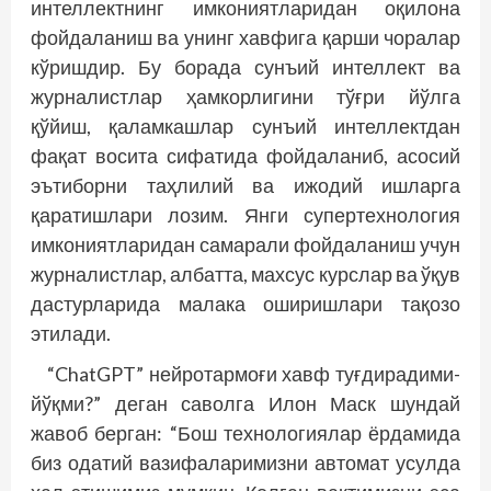
интеллектнинг имкониятларидан оқилона
фойдаланиш ва унинг хавфига қарши чоралар
кўришдир. Бу борада сунъий интеллект ва
журналистлар ҳамкорлигини тўғри йўлга
қўйиш, қаламкашлар сунъий интеллектдан
фақат восита сифатида фойдаланиб, асосий
эътиборни таҳлилий ва ижодий ишларга
қаратишлари лозим. Янги супертехнология
имкониятларидан самарали фойдаланиш учун
журналистлар, албатта, махсус курслар ва ўқув
дастурларида малака оширишлари тақозо
этилади.
“ChatGPT” нейротармоғи хавф туғдирадими-
йўқми?” деган саволга Илон Маск шундай
жавоб берган: “Бош технологиялар ёрдамида
биз одатий вазифаларимизни автомат усулда