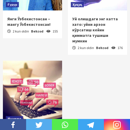
Ғурур
Ҳуқуқ
Янги Ўзбекистонсан –
Уй олишдаги энг катта
мангу Ўзбекистонсан!
хато: уйни арзон
кўрсатиш кейин
2 kun oldin
Behzod
155
қимматга тушиши
мумкин
2 kun oldin
Behzod
176
Муаммо