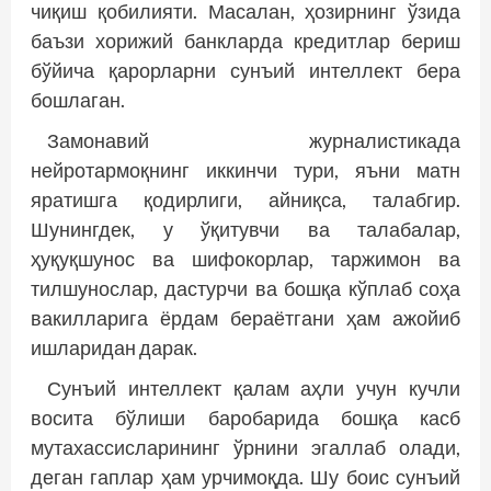
чиқиш қобилияти. Масалан, ҳозирнинг ўзида
баъзи хорижий банкларда кредитлар бериш
бўйича қарорларни сунъий интеллект бера
бошлаган.
Замонавий журналистикада
нейротармоқнинг иккинчи тури, яъни матн
яратишга қодирлиги, айниқса, талабгир.
Шунингдек, у ўқитувчи ва талабалар,
ҳуқуқшунос ва шифокорлар, таржимон ва
тилшунослар, дастурчи ва бошқа кўплаб соҳа
вакилларига ёрдам бераётгани ҳам ажойиб
ишларидан дарак.
Сунъий интеллект қалам аҳли учун кучли
восита бўлиши баробарида бошқа касб
мутахассисларининг ўрнини эгаллаб олади,
деган гаплар ҳам урчимоқда. Шу боис сунъий