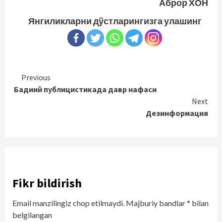
Аброр ХОН
Янгиликларни дўстларингизга улашинг
Continue
Previous
Бадиий публицистикада давр нафаси
Reading
Next
Дезинформация
Fikr bildirish
Email manzilingiz chop etilmaydi.
Majburiy bandlar
*
bilan
belgilangan