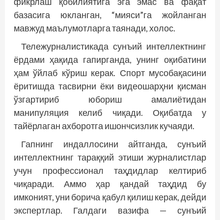
фикрлаш қобилиятига эга эмас ва фақат
базасига юкланган, “мияси”га жойланган
мавжуд маълумотларга таянади, холос.
Тележурналистикада сунъий интеллектнинг
ёрдами ҳақида гапирганда, унинг оқибатини
ҳам ўйлаб кўриш керак. Спорт мусобақасини
ёритишда тасвирни ёки видеошарҳни қисман
ўзгартириб юбориш амалиётидан
манипуляция келиб чиқади. Оқибатда у
тайёрлаган ахборотга ишончсизлик кучаяди.
Гапнинг индаллосини айтганда, сунъий
интеллектнинг тараққий этиши журналистлар
учун профессионал таҳдидлар келтириб
чиқаради. Аммо ҳар қандай таҳдид бу
имконият, уни борича қабул қилиш керак, дейди
экспертлар. Галдаги вазифа — сунъий