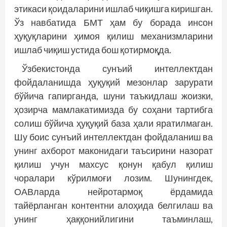
этикаси қоидаларини ишлаб чиқишга киришган.
Ўз навбатида БМТ ҳам бу борада инсон
ҳуқуқларини ҳимоя қилиш механизмларини
ишлаб чиқиш устида бош қотирмоқда.
Ўзбекистонда сунъий интеллектдан
фойдаланишда ҳуқуқий мезонлар зарурати
бўйича гапирганда, шуни таъкидлаш жоизки,
ҳозирча мамлакатимизда бу соҳани тартибга
солиш бўйича ҳуқуқий база ҳали яратилмаган.
Шу боис сунъий интеллектдан фойдаланиш ва
унинг ахборот маконидаги таъсирини назорат
қилиш учун махсус қонун қабул қилиш
чоралари кўрилмоғи лозим. Шунингдек,
ОАВларда нейротармоқ ёрдамида
тайёрланган контентни алоҳида белгилаш ва
унинг ҳаққонийлигини таъминлаш,