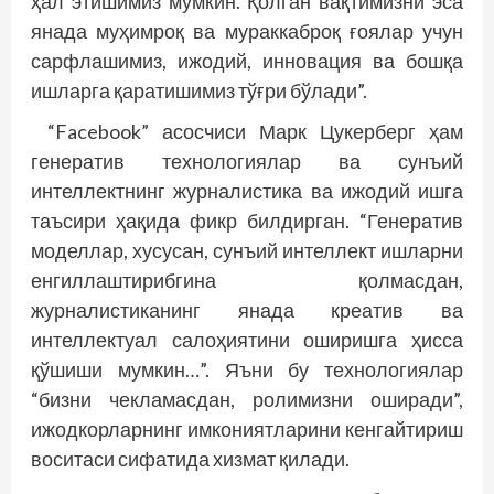
ҳал этишимиз мумкин. Қолган вақтимизни эса
янада муҳимроқ ва мураккаброқ ғоялар учун
сарфлашимиз, ижодий, инновация ва бошқа
ишларга қаратишимиз тўғри бўлади”.
“Facebook” асосчиси Марк Цукерберг ҳам
генератив технологиялар ва сунъий
интеллектнинг журналистика ва ижодий ишга
таъсири ҳақида фикр билдирган. “Генератив
моделлар, хусусан, сунъий интеллект ишларни
енгиллаштирибгина қолмасдан,
журналистиканинг янада креатив ва
интеллектуал салоҳиятини оширишга ҳисса
қўшиши мумкин…”. Яъни бу технологиялар
“бизни чекламасдан, ролимизни оширади”,
ижодкорларнинг имкониятларини кенгайтириш
воситаси сифатида хизмат қилади.