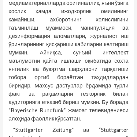
медиаматериалларда оригиналлик, яъни ўзига
хослик ҳамда ижодкорлик омилининг
камайиши, ахборотнинг холислигини
таъминлаш муаммоси, манипуляция ва
дезинформация аломатлари, журналист иш
ўринларининг қисқариши кабиларни келтириш
мумкин. Айниқса, сунъий интеллект
маълумотни қайта ишлаши оқибатида сохта
янгилик ва буюртма шарҳларни тарқатиши
тобора ортиб бораётган таҳдидлардан
биридир. Махсус дастурлар ёрдамида турли
факт ва рақамларни тезкорлик билан
аудиторияга етказиб бериш мумкин. Бу борада
“Bayerische Rundfunk” жамоат телевидениеси
алоҳида фаоллик кўрсатган.
“Stuttgarter Zeitung” ва “Stuttgarter