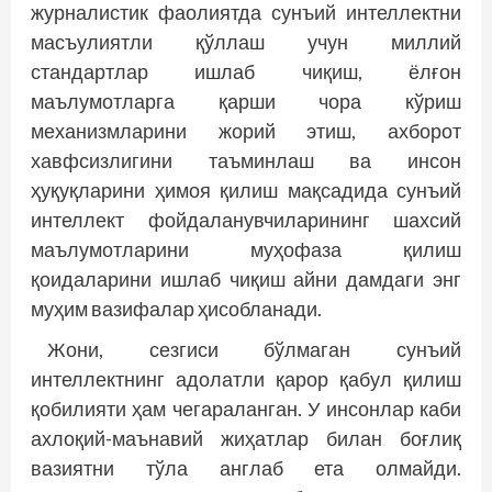
журналистик фаолиятда сунъий интеллектни
масъулиятли қўллаш учун миллий
стандартлар ишлаб чиқиш, ёлғон
маълумотларга қарши чора кўриш
механизмларини жорий этиш, ахборот
хавфсизлигини таъминлаш ва инсон
ҳуқуқларини ҳимоя қилиш мақсадида сунъий
интеллект фойдаланувчиларининг шахсий
маълумотларини муҳофаза қилиш
қоидаларини ишлаб чиқиш айни дамдаги энг
муҳим вазифалар ҳисобланади.
Жони, сезгиси бўлмаган сунъий
интеллектнинг адолатли қарор қабул қилиш
қобилияти ҳам чегараланган. У инсонлар каби
ахлоқий-маънавий жиҳатлар билан боғлиқ
вазиятни тўла англаб ета олмайди.