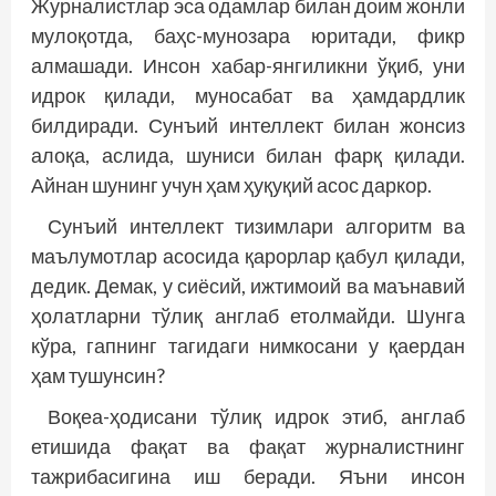
Журналистлар эса одамлар билан доим жонли
мулоқотда, баҳс-мунозара юритади, фикр
алмашади. Инсон хабар-янгиликни ўқиб, уни
идрок қилади, муносабат ва ҳамдардлик
билдиради. Сунъий интеллект билан жонсиз
алоқа, аслида, шуниси билан фарқ қилади.
Айнан шунинг учун ҳам ҳуқуқий асос даркор.
Сунъий интеллект тизимлари алгоритм ва
маълумотлар асосида қарорлар қабул қилади,
дедик. Демак, у сиёсий, ижтимоий ва маънавий
ҳолатларни тўлиқ англаб етолмайди. Шунга
кўра, гапнинг тагидаги нимкосани у қаердан
ҳам тушунсин?
Воқеа-ҳодисани тўлиқ идрок этиб, англаб
етишида фақат ва фақат журналистнинг
тажрибасигина иш беради. Яъни инсон