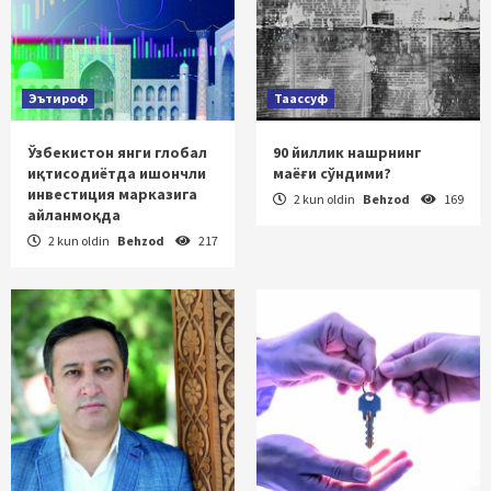
Эътироф
Таассуф
Ўзбекистон янги глобал
90 йиллик нашрнинг
иқтисодиётда ишончли
маёғи сўндими?
инвестиция марказига
2 kun oldin
Behzod
169
айланмоқда
2 kun oldin
Behzod
217