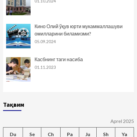
01.10.2024
Кино Олий ўқув юрти мукаммаллашуви
омилларини биламизми?
05.09.2024
Касбнинг таги насиба
01.11.2023
Тақвим
Aprel 2025
Du
Se
Ch
Pa
Ju
Sh
Ya