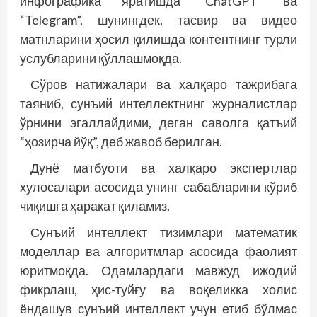
инфографика яратишда “ChatGPT” ва
“Telegram”, шунингдек, тасвир ва видео
матнларини ҳосил қилишда контентнинг турли
услубларини қўллашмоқда.
Сўров натижалари ва халқаро тажрибага
таяниб, сунъий интеллектнинг журналистлар
ўрнини эгаллайдими, деган саволга қатъий
“ҳозирча йўқ”, деб жавоб берилган.
Дунё матбуоти ва халқаро экспертлар
хулосалари асосида унинг сабабларини кўриб
чиқишга ҳаракат қиламиз.
Сунъий интеллект тизимлари математик
моделлар ва алгоритмлар асосида фаолият
юритмоқда. Одамлардаги мавжуд ижодий
фикрлаш, ҳис-туйғу ва воқеликка холис
ёндашув сунъий интеллект учун етиб бўлмас