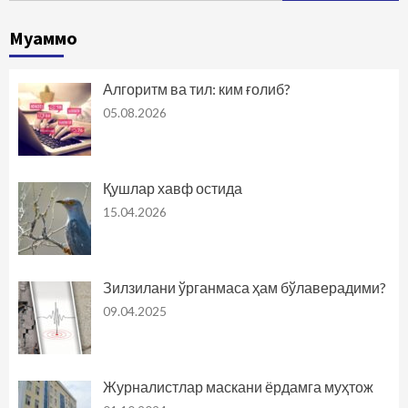
Муаммо
Алгоритм ва тил: ким ғолиб?
05.08.2026
Қушлар хавф остида
15.04.2026
Зилзилани ўрганмаса ҳам бўлаверадими?
09.04.2025
Журналистлар маскани ёрдамга муҳтож