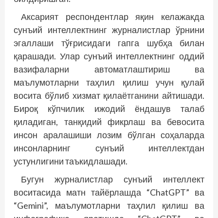
Аксарият респондентлар яқин келажакда
сунъий интеллектнинг журналистлар ўрнини
эгаллаши тўғрисидаги гапга шубҳа билан
қарашади. Улар сунъий интеллектнинг оддий
вазифаларни автоматлаштириш ва
маълумотларни таҳлил қилиш учун қулай
восита бўлиб хизмат қилаётганини айтишади.
Бироқ кўпчилик ижодий ёндашув талаб
қиладиган, танқидий фикрлаш ва бевосита
инсон аралашиши лозим бўлган соҳаларда
инсонларнинг сунъий интеллектдан
устунлигини таъкидлашади.
Бугун журналистлар сунъий интеллект
воситасида матн тайёрлашда “ChatGPT” ва
“Gemini”, маълумотларни таҳлил қилиш ва