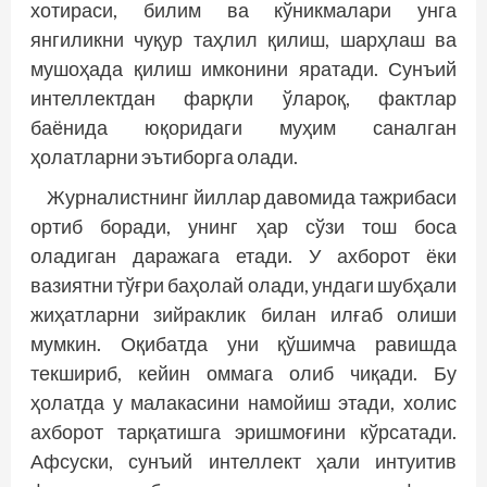
хотираси, билим ва кўникмалари унга
янгиликни чуқур таҳлил қилиш, шарҳлаш ва
мушоҳада қилиш имконини яратади. Сунъий
интеллектдан фарқли ўлароқ, фактлар
баёнида юқоридаги муҳим саналган
ҳолатларни эътиборга олади.
Журналистнинг йиллар давомида тажрибаси
ортиб боради, унинг ҳар сўзи тош боса
оладиган даражага етади. У ахборот ёки
вазиятни тўғри баҳолай олади, ундаги шубҳали
жиҳатларни зийраклик билан илғаб олиши
мумкин. Оқибатда уни қўшимча равишда
текшириб, кейин оммага олиб чиқади. Бу
ҳолатда у малакасини намойиш этади, холис
ахборот тарқатишга эришмоғини кўрсатади.
Афсуски, сунъий интеллект ҳали интуитив