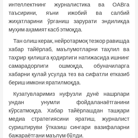
интеллектнинг журналистика ва ОАВга
таъсирини, яъни ижобий ва салбий
жиҳатларини ўрганиш зарурати эндиликда
муҳим аҳамият касб этмоқда.
Тан олиш керак, нейротармоқ тезкор равишда
хабар тайёрлаб, маълумотларни таҳлил ва
таҳрир қилишга қодирлиги натижасида ишнинг
самарадорлиги ошмоқда, обуначиларга
хабарни қулай усулда тез ва сифатли етказиб
бериш имкони яратилмоқда.
Кузатувларимиз нуфузли дунё нашрлари
ундан унумли фойдаланаётганини
кўрсатмоқда. Хабар тайёрлашдан ташқари
медиа стратегиясини яратиш, журналист
суриштируви ўтказиш сингари вазифаларни
бажараётгани маълум бўлди.