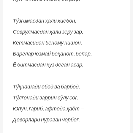
Тўзғимасдан ҳали хиёбон,
Соврулмасдан ҳали зеру зар,
Кетмасидан беному нишон,
Барглар юзмай беқанот, бепар,
Ё битмасдан куз деган асар,
Тўқнашади обод ва барбод,
Тўлғонади заррин сўлу соғ.
Юпун, ғариб, афтода ҳаёт —
Деворлари нураган чорбоғ.