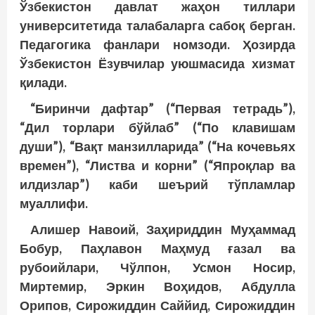
Ўзбекистон давлат жаҳон тиллари
университетида талабаларга сабоқ берган.
Педагогика фанлари номзоди. Ҳозирда
Ўзбекистон Ёзувчилар уюшмасида хизмат
қилади.
“Биринчи дафтар” (“Первая тетрадь”),
“Дил торлари бўйлаб” (“По клавишам
души”), “Вақт манзилларида” (“На кочевьях
времен”), “Листва и корни” (“Япроқлар ва
илдизлар”) каби шеърий тўпламлар
муаллифи.
Алишер Навоий, Заҳириддин Муҳаммад
Бобур, Паҳлавон Маҳмуд ғазал ва
рубоийлари, Чўлпон, Усмон Носир,
Миртемир, Эркин Воҳидов, Абдулла
Орипов, Сирожиддин Саййид, Сирожиддин