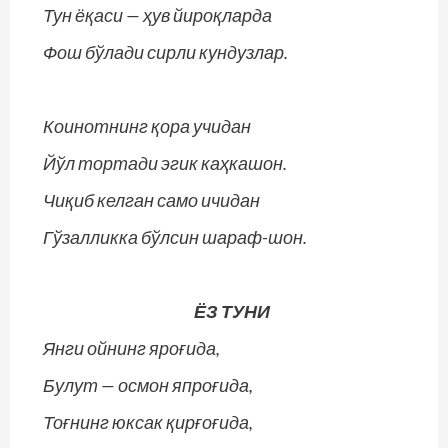
Тун ёқаси — ҳув йироқларда
Фош бўлади сирли кундузлар.
Коинотнинг қора учидан
Йўл тортади эгик каҳкашон.
Чиқиб келган само ичидан
Гўзалликка бўлсин шараф-шон.
ЁЗ ТУНИ
Янги ойнинг яроғида,
Булут — осмон япроғида,
Тоғнинг юксак қирғоғида,