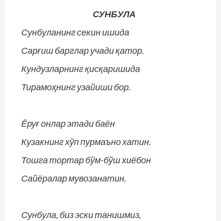
СУНБУЛА
Сунбуланинг секин ишида
Сарғиш барглар учади қатор.
Кундузларнинг қисқаришида
Тирамоҳнинг узайиши бор.
Ёруғ онлар этади баён
Кузакнинг хўп пурмаъно хатин.
Тошга тортар бўм-бўш хиёбон
Сайёралар мувозанатин.
Сунбула, биз эски танишмиз,