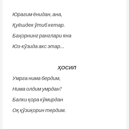
Юрагим ёнидан, ана,
Қуёшдек ўтиб кетар.
Баҳорнинг ранглари яна
Юз-кўзида акс этар…
ҲОСИЛ
Умрга нима бердим,
Нима олдим умрдан?
Балки қора кўмирдан
Оқ қўзиқорин тердим.