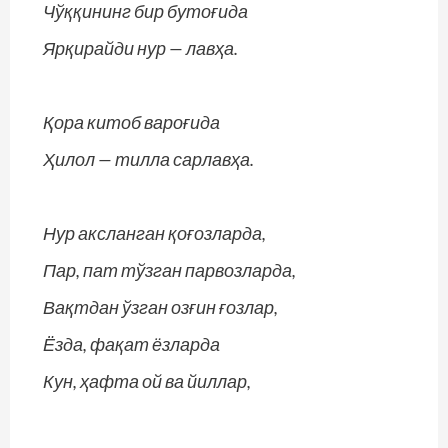
Чўққининг бир бутоғида
Ярқирайди нур — лавҳа.
Қора китоб вароғида
Ҳилол — тилла сарлавҳа.
Нур аксланган қоғозларда,
Пар, пат тўзган парвозларда,
Вақтдан ўзган озғин ғозлар,
Ёзда, фақат ёзларда
Кун, ҳафта ой ва йиллар,