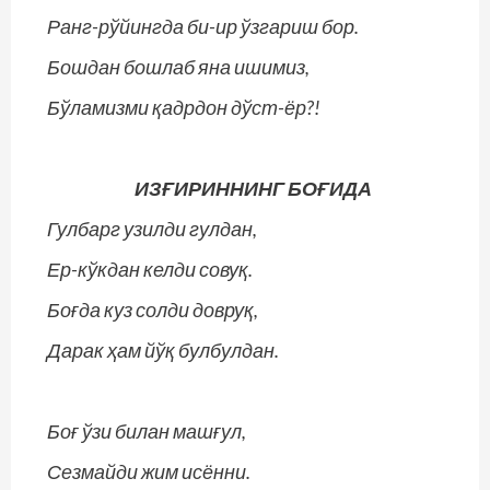
Ранг-рўйингда би-ир ўзгариш бор.
Бошдан бошлаб яна ишимиз,
Бўламизми қадрдон дўст-ёр?!
ИЗҒИРИННИНГ БОҒИДА
Гулбарг узилди гулдан,
Ер-кўкдан келди совуқ.
Боғда куз солди довруқ,
Дарак ҳам йўқ булбулдан.
Боғ ўзи билан машғул,
Сезмайди жим исённи.