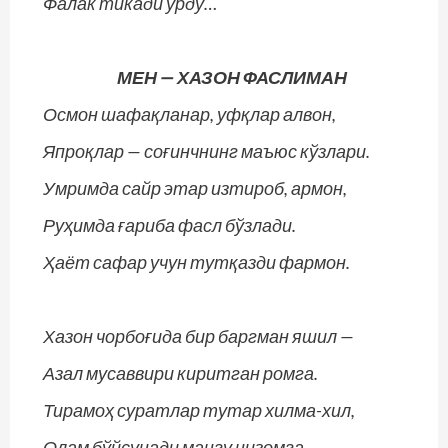
Фалак тикади ўрду…
МЕН — ХАЗОН ФАСЛИМАН
Осмон шафақланар, уфқлар алвон,
Япроқлар — соғинчнинг маъюс кўзлари.
Умримда сайр этар изтироб, армон,
Руҳимда ғариба фасл бўзлади.
Ҳаёт сафар учун тутқазди фармон.
Хазон чорбоғида бир баргман яшил —
Азал мусаввири киритган ромга.
Тирамоҳ суратлар тутар хилма-хил,
Олам бўйсунади мангу низомга.