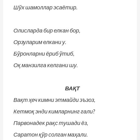
Шўх шамоллар эсаётир.
Олисларда бир елкан бор,
Орзуларим елкани у.
Бўронларни ёриб ўтиб,
Оқ манзилга келгани шу.
ВАҚТ
Вақт ҳеч кимни этмайди эъзоз,
Кетмоқ энди кимларнинг гали?
Парвонадек рақс тушади ёз,
Саратон қўр солган маҳали.