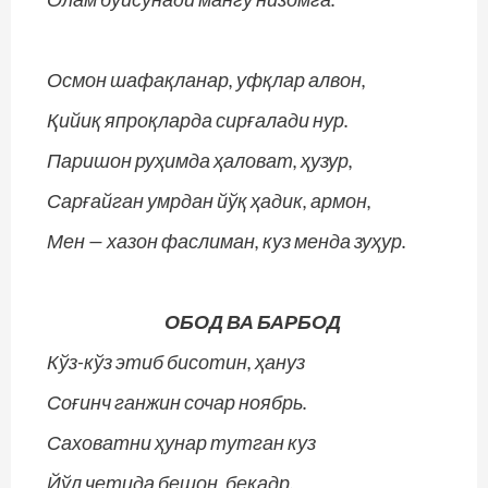
Осмон шафақланар, уфқлар алвон,
Қийиқ япроқларда сирғалади нур.
Паришон руҳимда ҳаловат, ҳузур,
Сарғайган умрдан йўқ ҳадик, армон,
Мен — хазон фаслиман, куз менда зуҳур.
ОБОД ВА БАРБОД
Кўз-кўз этиб бисотин, ҳануз
Соғинч ганжин сочар ноябрь.
Саховатни ҳунар тутган куз
Йўл четида бешон, беқадр.