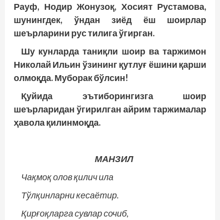
Рауф, Нодир Жонузоқ, Хосият Рустамова,
шунингдек, ўндан зиёд ёш шоирлар
шеърларини рус тилига ўгирган.
Шу кунларда таниқли шоир ва таржимон
Николай Ильин ўзининг қутлуғ ёшини қарши
олмоқда. Муборак бўлсин!
Қуйида эътиборингизга шоир
шеърларидан ўгирилган айрим таржималар
ҳавола қилинмоқда.
МАНЗИЛ
Чақмоқ олов қилич ила
Тўлқинларни кесаётир.
Қирғоқларга сувлар сочиб,