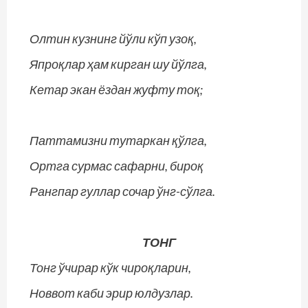
Олтин кузнинг йўли кўп узоқ,
Япроқлар ҳам кирган шу йўлга,
Кетар экан ёздан жуфту тоқ;
Паттамизни тутаркан қўлга,
Ортга сурмас сафарни, бироқ
Рангпар гуллар сочар ўнг-сўлга.
ТОНГ
Тонг ўчирар кўк чироқларин,
Новвот каби эрир юлдузлар.