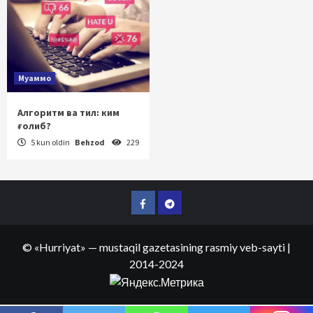
Муаммо
Алгоритм ва тил: ким
ғолиб?
5 kun oldin
Behzod
229
Facebook
Telegram
©
«Hurriyat»
— mustaqil gazetasining rasmiy veb-sayti
|
2014-2024