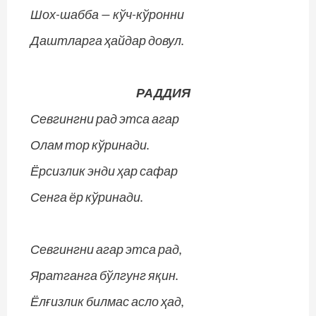
Шох-шабба — кўч-кўронни
Даштларга ҳайдар довул.
РАДДИЯ
Севгингни рад этса агар
Олам тор кўринади.
Ёрсизлик энди ҳар сафар
Сенга ёр кўринади.
Севгингни агар этса рад,
Яратганга бўлгунг яқин.
Ёлғизлик билмас асло ҳад,