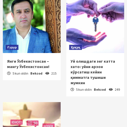
Ғурур
Ҳуқуқ
Янги Ўзбекистонсан –
Уй олишдаги энг катта
мангу Ўзбекистонсан!
хато: уйни арзон
кўрсатиш кейин
5 kun oldin
Behzod
215
қимматга тушиши
мумкин
5 kun oldin
Behzod
249