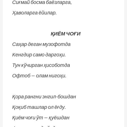
Сиғмай босма баёзларга,
Ҳаволарга ёйилар.
ҚИЁМ ЧОҒИ
Саҳар деган музофотда
Кенгдир само даргоҳи.
Тун кўчирган ҳисоботда
Офтоб — олам нигоҳи.
Қора рангни энгил-бошдан
Қоқиб ташлар ол ёғду.
Қиём чоғи ўт — қуёшдан