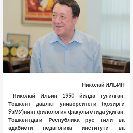
Николай ИЛЬИН
Николай Ильин 1950 йилда туғилган.
Тошкент давлат университети (ҳозирги
ЎзМУ)нинг филология факультетида ўқиган.
Тошкентдаги Республика рус тили ва
адабиёти педагогика институти ва