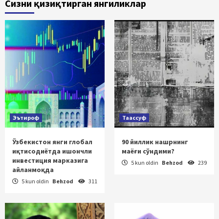
Сизни қизиқтирган янгиликлар
Эътироф
Таассуф
Ўзбекистон янги глобал
90 йиллик нашрнинг
иқтисодиётда ишончли
маёғи сўндими?
инвестиция марказига
5 kun oldin
Behzod
239
айланмоқда
5 kun oldin
Behzod
311