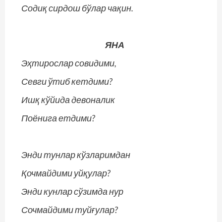
Содиқ сирдош бўлар чақин.
ЯНА
Эҳтирослар совидими,
Севги ўтиб кетдими?
Ишқ кўйида девоналик
Поёнига етдими?
Энди тунлар кўзларимдан
Қочмайдими уйқулар?
Энди кунлар сўзимда нур
Сочмайдими туйғулар?