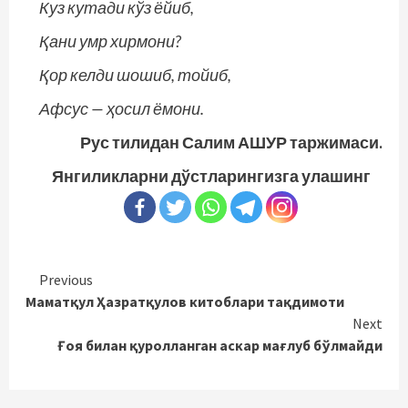
Куз кутади кўз ёйиб,
Қани умр хирмони?
Қор келди шошиб, тойиб,
Афсус — ҳосил ёмони.
Рус тилидан Салим АШУР таржимаси.
Янгиликларни дўстларингизга улашинг
Continue
Previous
Маматқул Ҳазратқулов китоблари тақдимоти
Reading
Next
Ғоя билан қуролланган аскар мағлуб бўлмайди