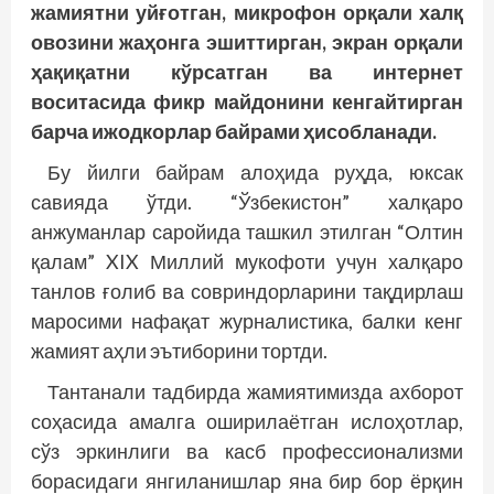
жамиятни уйғотган, микрофон орқали халқ
овозини жаҳонга эшиттирган, экран орқали
ҳақиқатни кўрсатган ва интернет
воситасида фикр майдонини кенгайтирган
барча ижодкорлар байрами ҳисобланади.
Бу йилги байрам алоҳида руҳда, юксак
савияда ўтди. “Ўзбекистон” халқаро
анжуманлар саройида ташкил этилган “Олтин
қалам” XIX Миллий мукофоти учун халқаро
танлов ғолиб ва совриндорларини тақдирлаш
маросими нафақат журналистика, балки кенг
жамият аҳли эътиборини тортди.
Тантанали тадбирда жамиятимизда ахборот
соҳасида амалга оширилаётган ислоҳотлар,
сўз эркинлиги ва касб профессионализми
борасидаги янгиланишлар яна бир бор ёрқин