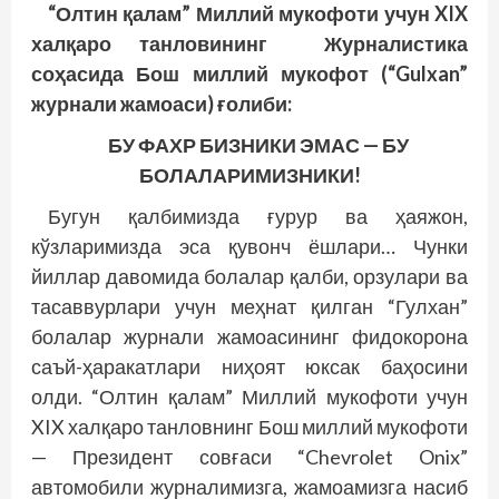
“Олтин қалам” Миллий мукофоти учун XIX
халқаро танловининг Журналистика
соҳасида Бош миллий мукофот (“Gulxan”
журнали жамоаси) ғолиби:
БУ ФАХР БИЗНИКИ ЭМАС — БУ
БОЛАЛАРИМИЗНИКИ!
Бугун қалбимизда ғурур ва ҳаяжон,
кўзларимизда эса қувонч ёшлари… Чунки
йиллар давомида болалар қалби, орзулари ва
тасаввурлари учун меҳнат қилган “Гулхан”
болалар журнали жамоасининг фидокорона
саъй-ҳаракатлари ниҳоят юксак баҳосини
олди. “Олтин қалам” Миллий мукофоти учун
XIX халқаро танловнинг Бош миллий мукофоти
— Президент совғаси “Chevrolet Onix”
автомобили журналимизга, жамоамизга насиб