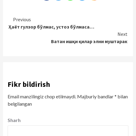
Continue
Previous
Ҳаёт гулзор бўлмас, устоз бўлмаса…
Reading
Next
Ватан ишқи қилар элни муштарак
Fikr bildirish
Email manzilingiz chop etilmaydi.
Majburiy bandlar
*
bilan
belgilangan
Sharh