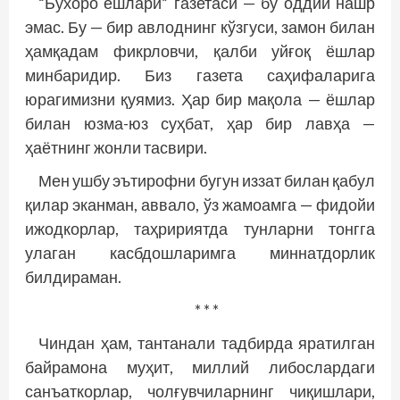
“Бухоро ёшлари” газетаси — бу оддий нашр
эмас. Бу — бир авлоднинг кўзгуси, замон билан
ҳамқадам фикрловчи, қалби уйғоқ ёшлар
минбаридир. Биз газета саҳифаларига
юрагимизни қуямиз. Ҳар бир мақола — ёшлар
билан юзма-юз суҳбат, ҳар бир лавҳа —
ҳаётнинг жонли тасвири.
Мен ушбу эътирофни бугун иззат билан қабул
қилар эканман, аввало, ўз жамоамга — фидойи
ижодкорлар, таҳририятда тунларни тонгга
улаган касбдошларимга миннатдорлик
билдираман.
* * *
Чиндан ҳам, тантанали тадбирда яратилган
байрамона муҳит, миллий либослардаги
санъаткорлар, чолғувчиларнинг чиқишлари,