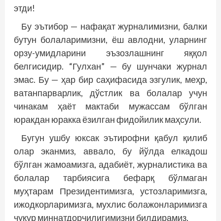
этди!
Бу эътибор — нафақат журналимизни, балки
бутун болаларимизни, ёш авлодни, уларнинг
орзу-умидларини эъзозлашнинг яққол
белгисидир. “Гулхан” — бу шунчаки журнал
эмас. Бу — ҳар бир саҳифасида эзгулик, меҳр,
ватанпарварлик, дўстлик ва болалар учун
чинакам ҳаёт мактаби мужассам бўлган
юракдан юракка ёзилган фидойилик маҳсули.
Бугун ушбу юксак эътирофни қабул қилиб
олар эканмиз, аввало, бу йўлда елкадош
бўлган жамоамизга, адабиёт, журналистика ва
болалар тарбиясига бефарқ бўлмаган
муҳтарам Президентимизга, устозларимизга,
ижодкорларимизга, мухлис болажонларимизга
чуқур миннатдорчилигимизни билдирамиз.