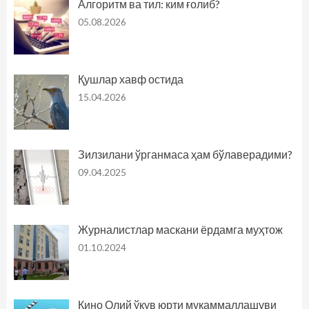
Алгоритм ва тил: ким ғолиб?
05.08.2026
Қушлар хавф остида
15.04.2026
Зилзилани ўрганмаса ҳам бўлаверадими?
09.04.2025
Журналистлар маскани ёрдамга муҳтож
01.10.2024
Кино Олий ўқув юрти мукаммаллашуви