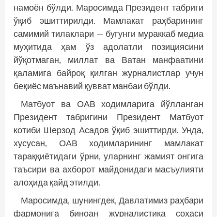
намоён бўлди. Маросимда Президент табриги
ўқиб эшиттирилди. Мамлакат раҳбарининг
самимий тилаклари — бугунги мураккаб медиа
муҳитида ҳам ўз адолатли позициясини
йўқотмаган, миллат ва Ватан манфаатини
қаламига байроқ қилган журналистлар учун
беқиёс маънавий қувват манбаи бўлди.
Матбуот ва ОАВ ходимларига йўлланган
Президент табригини Президент Матбуот
котиби Шерзод Асадов ўқиб эшиттирди. Унда,
хусусан, ОАВ ходимларининг мамлакат
тараққиётидаги ўрни, уларнинг жамият онгига
таъсири ва ахборот майдонидаги масъулияти
алоҳида қайд этилди.
Маросимда, шунингдек, Давлатимиз раҳбари
фармонига биноан журналистика соҳаси