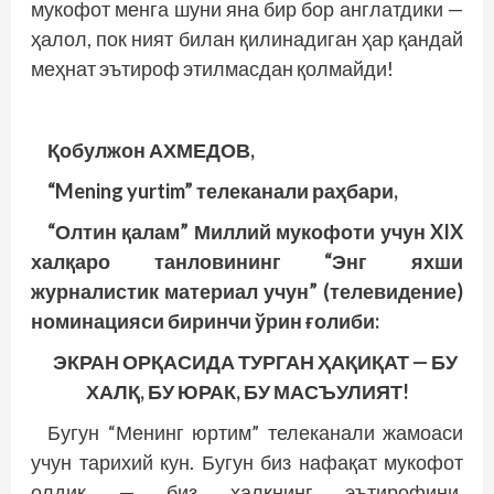
мукофот менга шуни яна бир бор англатдики —
ҳалол, пок ният билан қилинадиган ҳар қандай
меҳнат эътироф этилмасдан қолмайди!
Қобулжон АХМЕДОВ,
“Mening yurtim” телеканали раҳбари,
“Олтин қалам” Миллий мукофоти учун XIX
халқаро танловининг “Энг яхши
журналистик материал учун” (телевидение)
номинацияси биринчи ўрин ғолиби:
ЭКРАН ОРҚАСИДА ТУРГАН ҲАҚИҚАТ — БУ
ХАЛҚ, БУ ЮРАК, БУ МАСЪУЛИЯТ!
Бугун “Менинг юртим” телеканали жамоаси
учун тарихий кун. Бугун биз нафақат мукофот
олдик — биз халқнинг эътирофини,