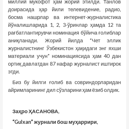
миллий мукофот ҳам жорий этилди. Танлов
доирасида ҳар йили телевидение, радио,
босма нашрлар ва интернет-журналистика
йўналишларида 1, 2, 3-ўринлар ҳамда 12 та
рағбатлантирувчи номинация бўйича ғолиблар
аниқланади. Жорий йилда “Чет эллик
журналистнинг Ўзбекистон ҳақидаги энг яхши
материали учун” номинациясида ҳам 40 дан
ортиқ давлатдан 87 нафар журналист иштирок
этди.
Биз бу йилги ғолиб ва совриндорларидан
айримларининг дил сўзларини ҳам ёзиб олдик.
Заҳро ҲАСАНОВА,
“Gulxan” журнали бош муҳаррири,