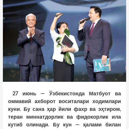
27 июнь — Ўзбекистонда Матбуот ва
оммавий ахборот воситалари ходимлари
куни. Бу сана ҳар йили фахр ва эҳтиром,
теран миннатдорлик ва фидокорлик ила
кутиб олинади. Бу кун — қалами билан