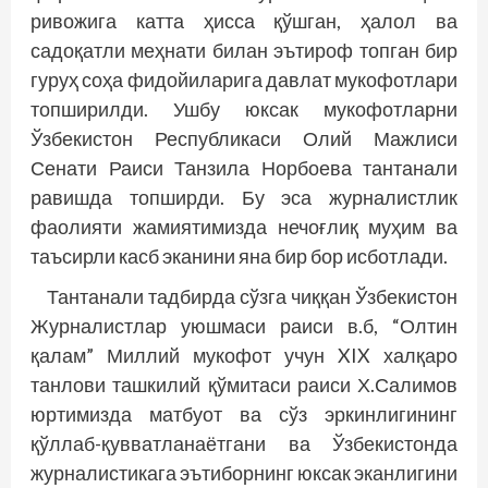
ривожига катта ҳисса қўшган, ҳалол ва
садоқатли меҳнати билан эътироф топган бир
гуруҳ соҳа фидойиларига давлат мукофотлари
топширилди. Ушбу юксак мукофотларни
Ўзбекистон Республикаси Олий Мажлиси
Сенати Раиси Танзила Норбоева тантанали
равишда топширди. Бу эса журналистлик
фаолияти жамиятимизда нечоғлиқ муҳим ва
таъсирли касб эканини яна бир бор исботлади.
Тантанали тадбирда сўзга чиққан Ўзбекистон
Журналистлар уюшмаси раиси в.б, “Олтин
қалам” Миллий мукофот учун XIX халқаро
танлови ташкилий қўмитаси раиси Х.Салимов
юртимизда матбуот ва сўз эркинлигининг
қўллаб-қувватланаётгани ва Ўзбекистонда
журналистикага эътиборнинг юксак эканлигини