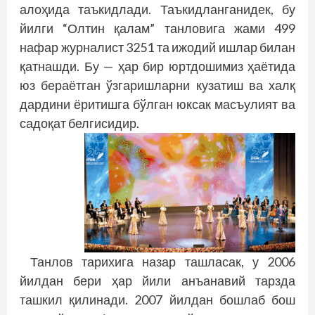
алоҳида таъкидлади. Таъкидланганидек, бу
йилги “Олтин қалам” танловига жами 499
нафар журналист 3251 та ижодий ишлар билан
қатнашди. Бу — ҳар бир юртдошимиз ҳаётида
юз бераётган ўзгаришларни кузатиш ва халқ
дардини ёритишга бўлган юксак масъулият ва
садоқат белгисидир.
Танлов тарихига назар ташласак, у 2006
йилдан бери ҳар йили анъанавий тарзда
ташкил қилинади. 2007 йилдан бошлаб бош