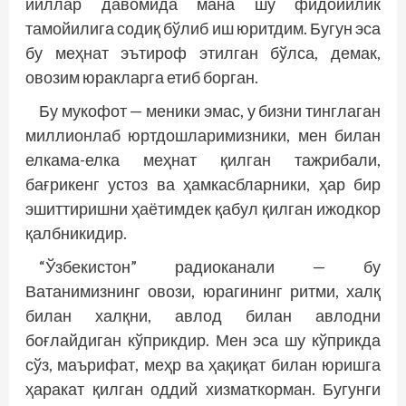
йиллар давомида мана шу фидойилик
тамойилига содиқ бўлиб иш юритдим. Бугун эса
бу меҳнат эътироф этилган бўлса, демак,
овозим юракларга етиб борган.
Бу мукофот — меники эмас, у бизни тинглаган
миллионлаб юртдошларимизники, мен билан
елкама-елка меҳнат қилган тажрибали,
бағрикенг устоз ва ҳамкасбларники, ҳар бир
эшиттиришни ҳаётимдек қабул қилган ижодкор
қалбникидир.
“Ўзбекистон” радиоканали — бу
Ватанимизнинг овози, юрагининг ритми, халқ
билан халқни, авлод билан авлодни
боғлайдиган кўприкдир. Мен эса шу кўприкда
сўз, маърифат, меҳр ва ҳақиқат билан юришга
ҳаракат қилган оддий хизматкорман. Бугунги