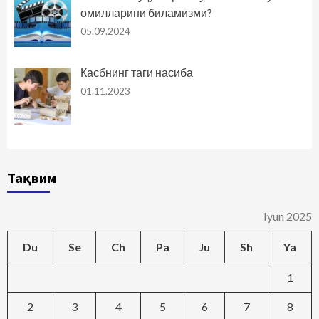
омилларини биламизми?
05.09.2024
Касбнинг таги насиба
01.11.2023
Тақвим
Iyun 2025
Du
Se
Ch
Pa
Ju
Sh
Ya
1
2
3
4
5
6
7
8