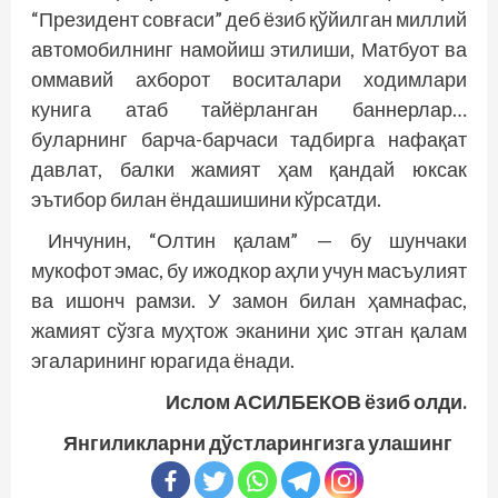
“Президент совғаси” деб ёзиб қўйилган миллий
автомобилнинг намойиш этилиши, Матбуот ва
оммавий ахборот воситалари ходимлари
кунига атаб тайёрланган баннерлар…
буларнинг барча-барчаси тадбирга нафақат
давлат, балки жамият ҳам қандай юксак
эътибор билан ёндашишини кўрсатди.
Инчунин, “Олтин қалам” — бу шунчаки
мукофот эмас, бу ижодкор аҳли учун масъулият
ва ишонч рамзи. У замон билан ҳамнафас,
жамият сўзга муҳтож эканини ҳис этган қалам
эгаларининг юрагида ёнади.
Ислом АСИЛБЕКОВ ёзиб олди.
Янгиликларни дўстларингизга улашинг