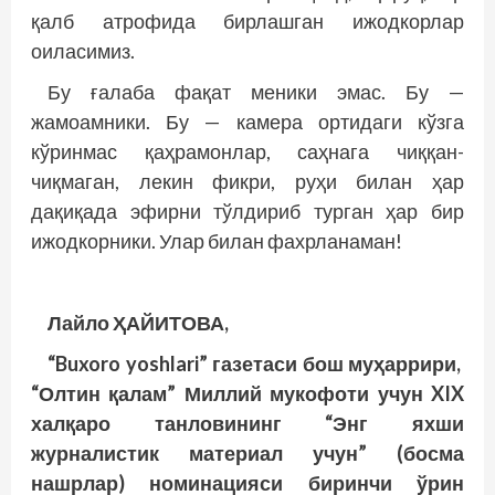
қалб атрофида бирлашган ижодкорлар
оиласимиз.
Бу ғалаба фақат меники эмас. Бу —
жамоамники. Бу — камера ортидаги кўзга
кўринмас қаҳрамонлар, саҳнага чиққан-
чиқмаган, лекин фикри, руҳи билан ҳар
дақиқада эфирни тўлдириб турган ҳар бир
ижодкорники. Улар билан фахрланаман!
Лайло ҲАЙИТОВА,
“Buxoro yoshlari” газетаси бош муҳаррири,
“Олтин қалам” Миллий мукофоти учун XIX
халқаро танловининг “Энг яхши
журналистик материал учун” (босма
нашрлар) номинацияси биринчи ўрин