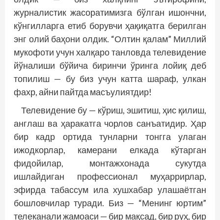
журналистик жасоратимизга бўлган ишончни,
кўнгилларга етиб борувчи ҳақиқатга берилган
энг олий баҳони олдик. “Олтин қалам” Миллий
мукофоти учун халқаро танловда телевидение
йўналиши бўйича биринчи ўринга лойиқ деб
топилиш — бу биз учун катта шараф, улкан
фахр, айни пайтда масъулиятдир!
Телевидение бу — кўриш, эшитиш, ҳис қилиш,
англаш ва ҳаракатга чорлов санъатидир. Ҳар
бир кадр ортида тунларни тонгга улаган
ижодкорлар, камерани елкада кўтарган
фидойилар, монтажхонада сукутда
ишлайдиган профессионал муҳаррирлар,
эфирда табассум ила хушхабар улашаётган
бошловчилар туради. Биз — “Менинг юртим”
телеканали жамоаси — бир мақсад, бир руҳ, бир