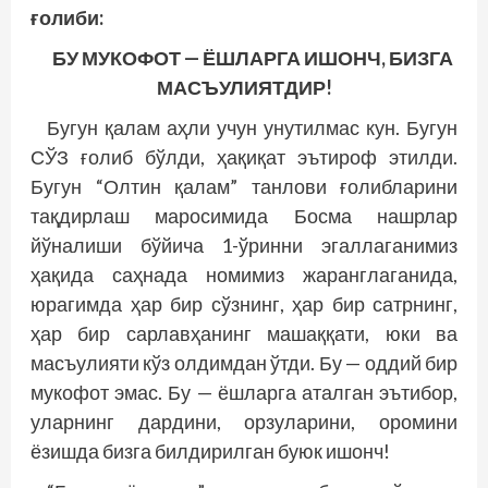
ғолиби:
БУ МУКОФОТ — ЁШЛАРГА ИШОНЧ, БИЗГА
МАСЪУЛИЯТДИР!
Бугун қалам аҳли учун унутилмас кун. Бугун
СЎЗ ғолиб бўлди, ҳақиқат эътироф этилди.
Бугун “Олтин қалам” танлови ғолибларини
тақдирлаш маросимида Босма нашрлар
йўналиши бўйича 1-ўринни эгаллаганимиз
ҳақида саҳнада номимиз жаранглаганида,
юрагимда ҳар бир сўзнинг, ҳар бир сатрнинг,
ҳар бир сарлавҳанинг машаққати, юки ва
масъулияти кўз олдимдан ўтди. Бу — оддий бир
мукофот эмас. Бу — ёшларга аталган эътибор,
уларнинг дардини, орзуларини, оромини
ёзишда бизга билдирилган буюк ишонч!