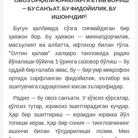
ОВОЗ ОРҚАЛИ ЮРАКЛАРГА ЕТИБ БОРИШ
— БУ САНЪАТ, БУ ФИДОЙИЛИК, БУ
ИШОНЧДИР!
Бугун қалбимда сўзга сиғмайдиган бир
ҳаяжон бор. Бу ҳаяжон — миннатдорчилик,
масъулият ва албатта, ифтихор билан тўла.
“Олтин қалам” халқаро танловида радио
йўналиши бўйича 1-ўринга сазовор бўлиш — бу
оддий бир ғалаба эмас, бу — бир умр микрофон
ортида сарфланган фидойилик, эътибор ва
эшитувчига садоқатнинг юксак эътирофидир.
Радио — бу овоз санъати. У кўзсиз кўрсатар,
қўлсиз тутар, юраксиз эшиттирадиган кучдир.
Ҳар бир эшиттириш — юракдан юракка йўл
топиши керак. Ҳар бир сония — тингловчининг
ишончи билан тўлдирилиши лозим. Мен