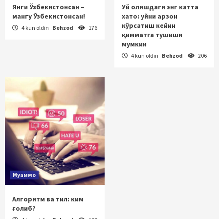
Янги Ўзбекистонсан –
Уй олишдаги энг катта
мангу Ўзбекистонсан!
хато: уйни арзон
кўрсатиш кейин
4 kun oldin
Behzod
176
қимматга тушиши
мумкин
4 kun oldin
Behzod
206
Муаммо
Алгоритм ва тил: ким
ғолиб?