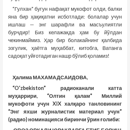
“Гулхан” бугун нафақат мукофот олди, балки
яна бир ҳақиқатни исботлади: болалар учун
ишлаш — энг шарафли ва масъулиятли
бурчдир! Биз келажакда ҳам бу йўлдан
чекинмаймиз. Ҳар бир болакайнинг қалбида
эзгулик, ҳаётга муҳаббат, китобга, Ватанга
садоқат уйғотадиган нашр бўлиб қоламиз!
Ҳалима МАХАМАДСАИДОВА,
“O‘zbekiston” радиоканали катта
муҳаррири, “Олтин қалам” Миллий
мукофоти учун XIX халқаро танловининг
“Энг яхши журналистик материал учун”
(радио) номинацияси биринчи ўрин ғолиби: