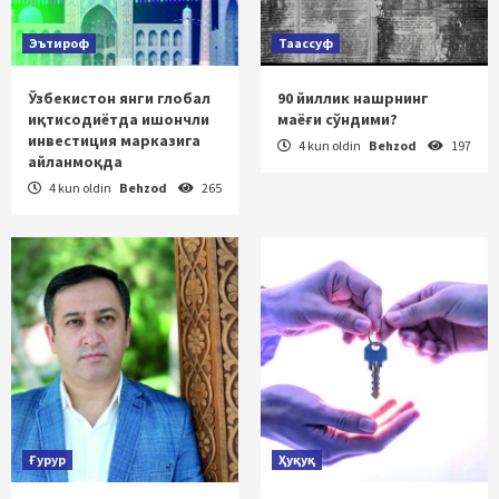
Эътироф
Таассуф
Ўзбекистон янги глобал
90 йиллик нашрнинг
иқтисодиётда ишончли
маёғи сўндими?
инвестиция марказига
4 kun oldin
Behzod
197
айланмоқда
4 kun oldin
Behzod
265
Ғурур
Ҳуқуқ