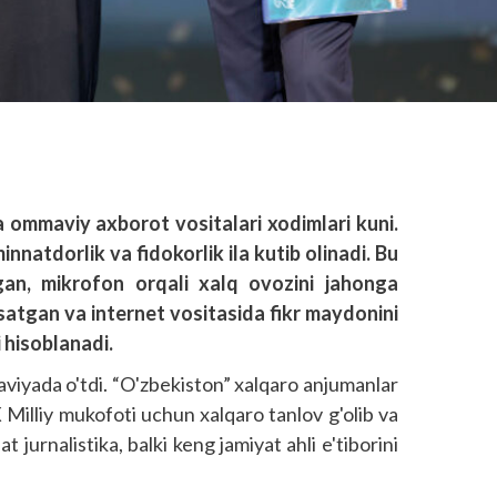
ommaviy axborot vositalari xodimlari kuni.
innatdorlik va fidokorlik ila kutib olinadi. Bu
gan, mikrofon orqali xalq ovozini jahonga
rsatgan va internet vositasida fikr maydonini
 hisoblanadi.
aviyada o'tdi. “O'zbekiston” xalqaro anjumanlar
X Milliy mukofoti uchun xalqaro tanlov g'olib va
 jurnalistika, balki keng jamiyat ahli e'tiborini