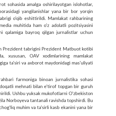
ot sohasida amalga oshirilayotgan islohotlar,
 borasidagi yangilanishlar yana bir bor yorqin
rigi o'qib eshittirildi. Mamlakat rahbarining
edia muhitida ham o'z adolatli pozitsiyasini
i qalamiga bayroq qilgan jurnalistlar uchun
 Prezident tabrigini Prezident Matbuot kotibi
nda, xususan, OAV xodimlarining mamlakat
ngiga ta'siri va axborot maydonidagi mas'uliyati
ahbari farmoniga binoan jurnalistika sohasi
adoqatli mehnati bilan e'tirof topgan bir guruh
shirildi. Ushbu yuksak mukofotlarni O'zbekiston
nzila Norboyeva tantanali ravishda topshirdi. Bu
echog'liq muhim va ta'sirli kasb ekanini yana bir