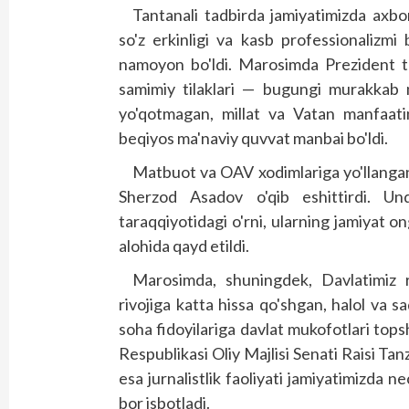
Tantanali tadbirda jamiyatimizda axbor
so'z erkinligi va kasb professionalizmi
namoyon bo'ldi. Marosimda Prezident tab
samimiy tilaklari — bugungi murakkab m
yo'qotmagan, millat va Vatan manfaatin
beqiyos ma'naviy quvvat manbai bo'ldi.
Matbuot va OAV xodimlariga yo'llangan
Sherzod Asadov o'qib eshittirdi. U
taraqqiyotidagi o'rni, ularning jamiyat o
alohida qayd etildi.
Marosimda, shuningdek, Davlatimiz r
rivojiga katta hissa qo'shgan, halol va s
soha fidoyilariga davlat mukofotlari top
Respublikasi Oliy Majlisi Senati Raisi Ta
esa jurnalistlik faoliyati jamiyatimizda n
bor isbotladi.