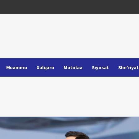
Muammo
Xalqaro
Mutolaa
Siyosat
She'riyat