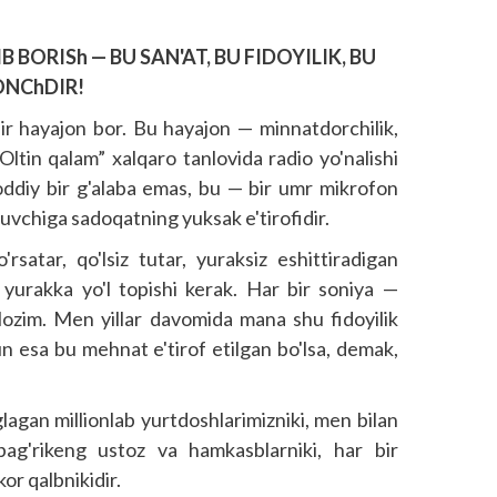
BORISh — BU SAN'AT, BU FIDOYILIK, BU
ONChDIR!
r hayajon bor. Bu hayajon — minnatdorchilik,
 “Oltin qalam” xalqaro tanlovida radio yo'nalishi
 oddiy bir g'alaba emas, bu — bir umr mikrofon
ituvchiga sadoqatning yuksak e'tirofidir.
rsatar, qo'lsiz tutar, yuraksiz eshittiradigan
 yurakka yo'l topishi kerak. Har bir soniya —
hi lozim. Men yillar davomida mana shu fidoyilik
un esa bu mehnat e'tirof etilgan bo'lsa, demak,
lagan millionlab yurtdoshlarimizniki, men bilan
bag'rikeng ustoz va hamkasblarniki, har bir
or qalbnikidir.