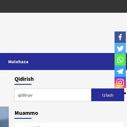
Mulohaza
Qidirish
Qidirshish:
Muammo