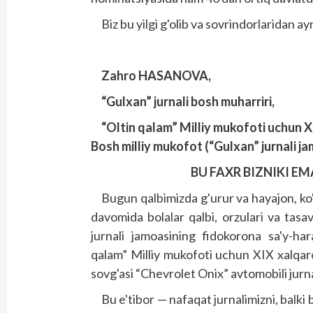
Biz bu yilgi g'olib va sovrindorlaridan ayr
Zahro HASANOVA,
“Gulxan” jurnali bosh muharriri,
“Oltin qalam” Milliy mukofoti uchun X
Bosh milliy mukofot (“Gulxan” jurnali jam
BU FAXR BIZNIKI EM
Bugun qalbimizda g'urur va hayajon, ko
davomida bolalar qalbi, orzulari va tas
jurnali jamoasining fidokorona sa'y-har
qalam” Milliy mukofoti uchun XIX xalqar
sovg'asi “Chevrolet Onix” avtomobili jurn
Bu e'tibor — nafaqat jurnalimizni, balki 