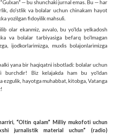
r. “Gulxan” — bu shunchaki jurnal emas. Bu — har
rlik, do'stlik va bolalar uchun chinakam hayot
a yozilgan fidoyilik mahsuli.
lib olar ekanmiz, avvalo, bu yo'lda yelkadosh
tika va bolalar tarbiyasiga befarq bo'lmagan
ga, ijodkorlarimizga, muxlis bolajonlarimizga
lki yana bir haqiqatni isbotladi: bolalar uchun
li burchdir! Biz kelajakda ham bu yo'ldan
da ezgulik, hayotga muhabbat, kitobga, Vatanga
z!
arriri, “Oltin qalam” Milliy mukofoti uchun
hi jurnalistik material uchun” (radio)