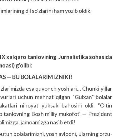
imlarining dil so'zlarini ham yozib oldik.
IX xalqaro tanlovining Jurnalistika sohasida
oasi) g'olibi:
AS — BU BOLALARIMIZNIKI!
'zlarimizda esa quvonch yoshlari… Chunki yillar
avvurlari uchun mehnat qilgan “Gulxan” bolalar
akatlari nihoyat yuksak bahosini oldi. “Oltin
o tanlovning Bosh milliy mukofoti — Prezident
alimizga, jamoamizga nasib etdi!
butun bolalarimizni, yosh avlodni, ularning orzu-