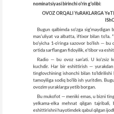
nominatsiyasi birinchi o'rin g'olibi:
OVOZ ORQALI YuRAKLARGA YeTIB 
ISh
Bugun qalbimda so'zga sig'maydigan bi
mas'uliyat va albatta, iftixor bilan to'la.
bo'yicha 1-o'ringa sazovor bo'lish — bu
ortida sarflangan fidoyilik, e'tibor va esh
Radio — bu ovoz san'ati. U ko'zsiz ko'
kuchdir. Har bir eshittirish — yurakdan
tinglovchining ishonchi bilan to'ldirilis
tamoyiliga sodiq bo'lib ish yuritdim. Bug
ovozim yuraklarga yetib borgan.
Bu mukofot — meniki emas, u bizni ting
yelkama-elka mehnat qilgan tajribali, 
eshittirishni hayotimdek qabul qilgan ijodk