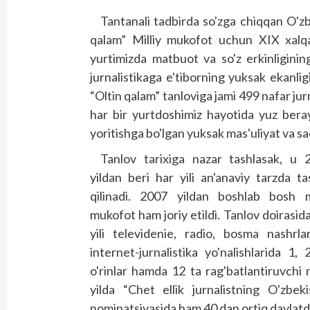
Tantanali tadbirda so'zga chiqqan O'zbe
qalam” Milliy mukofot uchun XIX xalqar
yurtimizda matbuot va so'z erkinligini
jurnalistikaga e'tiborning yuksak ekanligi
“Oltin qalam” tanloviga jami 499 nafar jurn
har bir yurtdoshimiz hayotida yuz beray
yoritishga bo'lgan yuksak mas'uliyat va sa
Tanlov tarixiga nazar tashlasak, u 
yildan beri har yili an'anaviy tarzda ta
qilinadi. 2007 yildan boshlab bosh mi
mukofot ham joriy etildi. Tanlov doirasid
yili televidenie, radio, bosma nashrla
internet-jurnalistika yo'nalishlarida 1, 
o'rinlar hamda 12 ta rag'batlantiruvchi n
yilda “Chet ellik jurnalistning O'zbe
nominatsiyasida ham 40 dan ortiq davlatdan