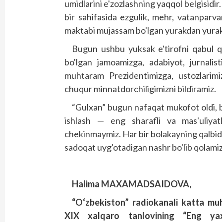
umidlarini e'zozlashning yaqqol belgisidi
bir sahifasida ezgulik, mehr, vatanparva
maktabi mujassam bo'lgan yurakdan yurakk
Bugun ushbu yuksak e'tirofni qabul qi
bo'lgan jamoamizga, adabiyot, jurnalis
muhtaram Prezidentimizga, ustozlarimiz
chuqur minnatdorchiligimizni bildiramiz.
“Gulxan” bugun nafaqat mukofot oldi, ba
ishlash — eng sharafli va mas'uliyat
chekinmaymiz. Har bir bolakayning qalbi
sadoqat uyg'otadigan nashr bo'lib qolami
Halima MAXAMADSAIDOVA,
“O‘zbekiston” radiokanali katta muh
XIX xalqaro tanlovining “Eng yaxs