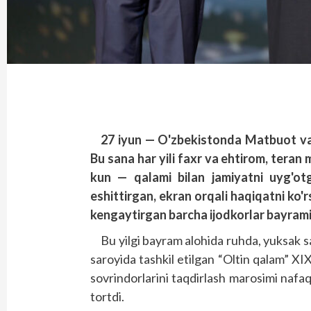
27 iyun — O'zbekistonda Matbuot va 
Bu sana har yili faxr va ehtirom, teran m
kun — qalami bilan jamiyatni uyg'ot
eshittirgan, ekran orqali haqiqatni ko'
kengaytirgan barcha ijodkorlar bayrami
Bu yilgi bayram alohida ruhda, yuksak s
saroyida tashkil etilgan “Oltin qalam” XI
sovrindorlarini taqdirlash marosimi nafaqat
tortdi.