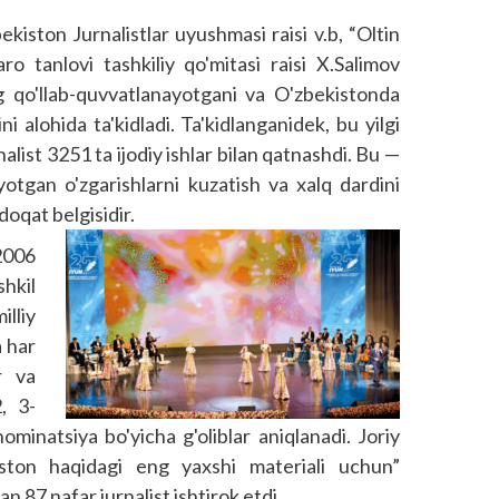
kiston Jurnalistlar uyushmasi raisi v.b, “Oltin
o tanlovi tashkiliy qo'mitasi raisi X.Salimov
ng qo'llab-quvvatlanayotgani va O'zbekistonda
ni alohida ta'kidladi. Ta'kidlanganidek, bu yilgi
alist 3251 ta ijodiy ishlar bilan qatnashdi. Bu —
otgan o'zgarishlarni kuzatish va xalq dardini
doqat belgisidir.
2006
shkil
lliy
a har
r va
2, 3-
ominatsiya bo'yicha g'oliblar aniqlanadi. Joriy
kiston haqidagi eng yaxshi materiali uchun”
 87 nafar jurnalist ishtirok etdi.