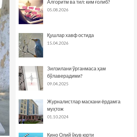
Алгоритм ва тил: ким ғолиб?
05.08.2026
Қушлар хавф остида
15.04.2026
Зилзилани ўрганмаса ҳам
бўлаверадими?
09.04.2025
Журналистлар маскани ёрдамга
муҳтож
01.10.2024
Кино Олий ўқув юрти