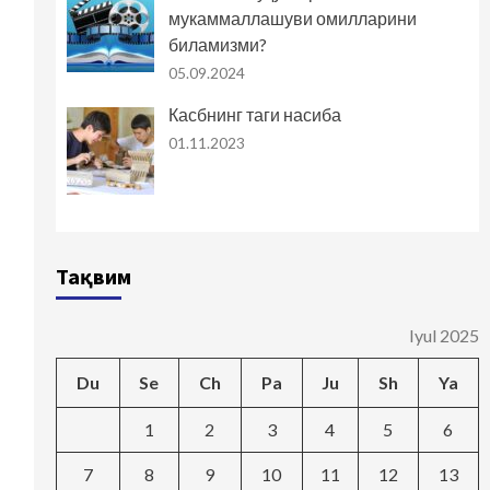
мукаммаллашуви омилларини
биламизми?
05.09.2024
Касбнинг таги насиба
01.11.2023
Тақвим
Iyul 2025
Du
Se
Ch
Pa
Ju
Sh
Ya
1
2
3
4
5
6
7
8
9
10
11
12
13