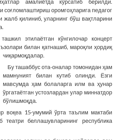
ҳатлар амалиётда кўрсатиб берилди.
зги соғломлаштириш оромгоҳларига педагог
 жалб қилиниб, уларнинг бўш вақтларини
а.
ташкил этилаётган кўнгилочар концерт
аъзолари билан қатнашиб, мароқли ҳордиқ
чиқармоқдалар.
Бу ташаббус ота-оналар томонидан ҳам
мамнуният билан кутиб олинди. Ёзги
мавсумда ҳам болаларга илм ва ҳунар
ўргатаётган устозлардан улар миннатдор
бўлишмоқда.
ир воқеа 15-умумий ўрта таълим мактаби
аб театри беллашувларининг республика