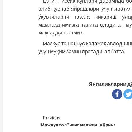
Ёзнинг иссиқ кунлари давомида б
олиб қувнаб-яйрашлари учун яратил
ўқувчиларни юзага чиқариш ула
мамлакатимизга танита оладиган м
мақсад қилганмиз.
Мазкур ташаббус келажак авлоднин
учун муҳим замин яратади, албатта.
Янгиликларни д
Continue
Previous
“Мажнунтол”нинг мавжин кўринг
Reading