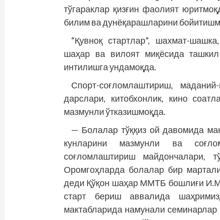
тўгараклар қизғин фаолият юритмоқд
билим ва дунёқарашларини бойитишм
“Қувноқ стартлар”, шахмат-шашка
шаҳар ва вилоят миқёсида ташкил
интилишга ундамоқда.
Спорт-соғломлаштириш, маданий
дарслари, китобхонлик, кино соат
мазмунли ўтказишмоқда.
— Болалар тўққиз ой давомида ма
кунларини мазмунли ва соғло
соғломлаштириш майдончалари, тў
Оромгоҳларда болалар бир мартали
деди Қўқон шаҳар ММТБ бошлиғи И.Ми
старт бериш аввалида шаҳримиз
мактабларида намунали семинарлар 