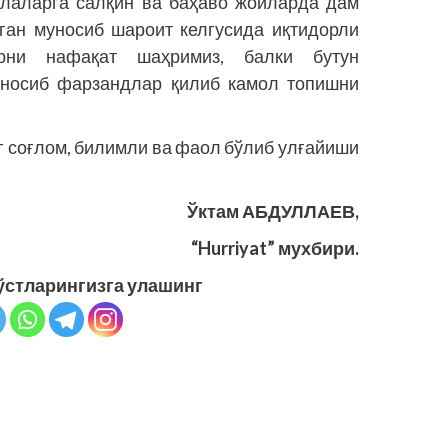
олаларга салқин ва баҳаво жойларда дам
ган муносиб шароит келгусида иқтидорли
рни нафақат шаҳримиз, балки бутун
уносиб фарзандлар қилиб камол топишни
г соғлом, билимли ва фаол бўлиб улғайиши
Ўктам АБДУЛЛАЕВ,
“Hurriyat” мухбири.
ўстларингизга улашинг