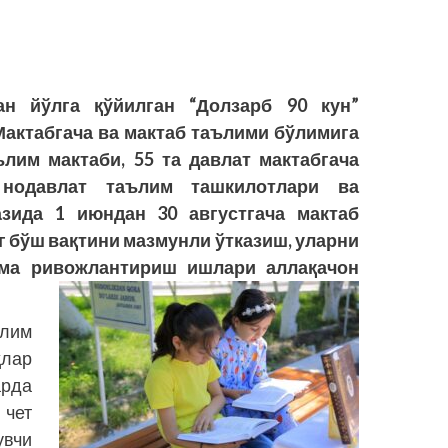
ан йўлга қўйилган “Долзарб 90 кун”
Мактабгача ва мактаб таълими бўлимига
ълим мактаби, 55 та давлат мактабгача
 нодавлат таълим ташкилотлари ва
зида 1 июндан 30 августгача мактаб
 бўш вақтини мазмунли ўтказиш, уларни
ма ривожлантириш ишлари аллақачон
ълим
лар
рда
 чет
вчи