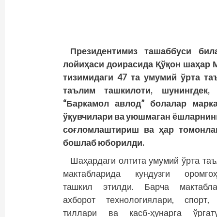
Президентимиз ташаббуси бил
лойиҳаси доирасида Қўқон шаҳар 
тизимидаги 47 та умумий ўрта та
таълим ташкилоти, шунингдек,
“Баркамол авлод” болалар марка
ўқувчилари ва уюшмаган ёшларнинг
соғломлаштириш ва ҳар томонла
бошлаб юборилди.
Шаҳардаги олтита умумий ўрта та
мактабларида кундузги оромгоҳ
ташкил этилди. Барча мактабла
ахборот технологиялари, спорт,
тиллари ва касб-ҳунарга ўргату