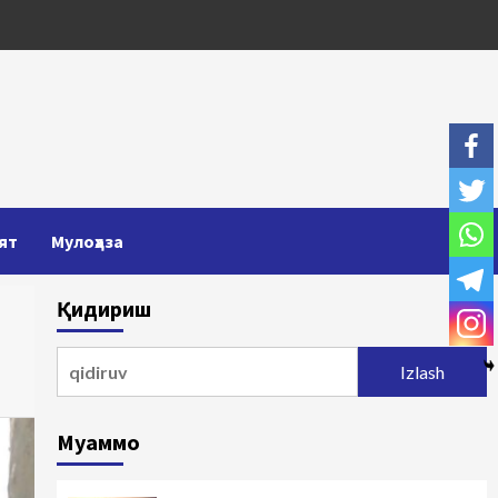
ят
Мулоҳаза
Қидириш
Qidirshish:
Муаммо