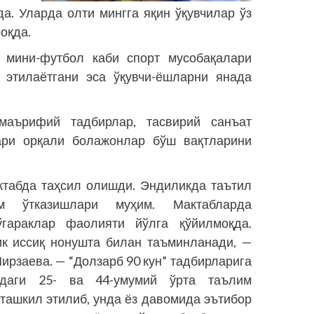
а. Уларда олти мингга яқин ўқувчилар ўз
оқда.
, мини-футбол каби спорт мусобақалари
 этилаётгани эса ўқувчи-ёшларни янада
-маърифий тадбирлар, тасвирий санъат
лари орқали болажонлар бўш вақтларини
ктабда таҳсил олишди. Эндиликда таътил
м ўтказишлари муҳим. Мактабларда
гараклар фаолияти йўлга қўйилмоқда.
к иссиқ нонушта билан таъминланади, —
рзаева. — “Долзарб 90 кун” тадбирларига
даги 25- ва 44-умумий ўрта таълим
ташкил этилиб, унда ёз давомида эътибор