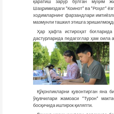
қаратиш зарур бўлган муҳим жи
Шаҳримиздаги “Коинот” ва “Роҳат” ё
ходимларнинг фарзандлари имтиёзли
мазмунли ташкил этишга эришилмоқд
Ҳар ҳафта истироҳат боғларида 
дастурларида педагоглар ҳам оила 
Қўқонликларни қувонтирган яна б
ўқувчилари жамоаси “Турон” макт
босқичида иштирок қиляпти.