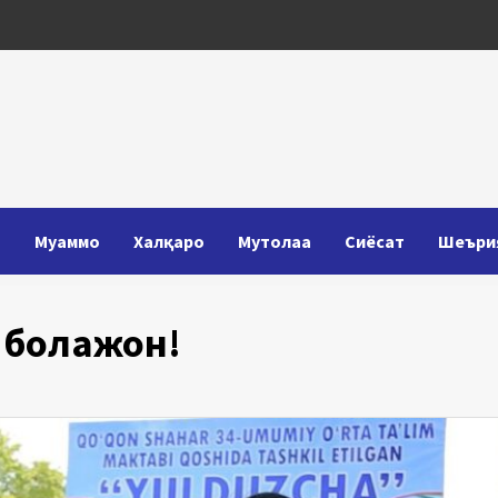
Т
Муаммо
Халқаро
Мутолаа
Сиёсат
Шеъри
 болажон!