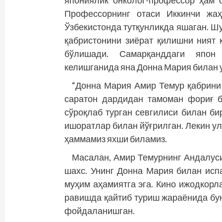
Профессорнинг отаси Иккинчи жаҳ
Ўзбекистонда тутқунликда яшаган. Шу
қабристонини зиёрат қилишни ният 
бўлишади. Самарқанддаги япон
келишганида яна Донна Мария билан 
“Донна Мария Амир Темур қабрини
саратон дардидан тамоман фориғ б
сўроқлаб турган севгилиси билан би
ишоратлар билан йўғрилган. Лекин ул
ҳаммамиз яхши биламиз.
Масалан, Амир Темурнинг Андалус
шахс. Унинг Донна Мария билан исп
муҳим аҳамиятга эга. Кино ижодкорл
равишда қайтиб туриш жараёнида б
фойдаланишган.