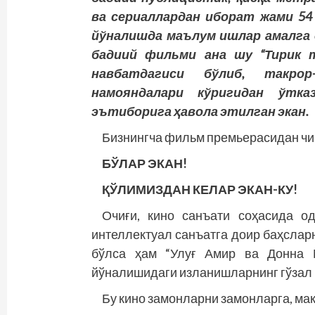
ва сериаллардан иборат жами 54
йўналишда маълум ишлар амалга о
бадиий фильми ана шу “Тирик т
навбатдагиси бўлиб, такро
намояндалари кўригидан ўтка
эътиборига ҳавола этилган экан.
Бизнингча фильм премьерасидан чиқ
БЎЛАР ЭКАН!
ҚЎЛИМИЗДАН КЕЛАР ЭКАН-КУ!
Очиғи, кино санъати соҳасида о
интеллектуал санъатга доир баҳслар
бўлса ҳам “Улуғ Амир ва Донна 
йўналишидаги изланишларнинг гўзал 
Бу кино замонларни замонларга, ма