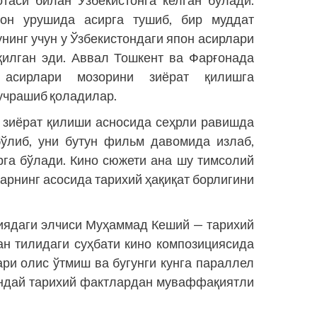
он урушида асирга тушиб, бир муддат
нинг учун у Ўзбекистондаги япон асирлари
қилган эди. Аввал Тошкент ва Фарғонада
 асирлари мозорини зиёрат қилишга
учрашиб қоладилар.
 зиёрат қилиши асносида сеҳрли равишда
ўлиб, уни бутун фильм давомида излаб,
рга бўлади. Кино сюжети ана шу тимсолий
арнинг асосида тарихий ҳақиқат борлигини
иядаги элчиси Муҳаммад Кеший — тарихий
ан тилидаги суҳбати кино композициясида
ари олис ўтмиш ва бугунги кунга параллел
ундай тарихий фактлардан муваффақиятли