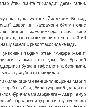
лар ўтиб, “қайта тирилади”, деган гапни,
мур ва турк султони Йилдирим Боязид
уруши” даврининг қаҳрамони бўлган олис
ия бизнинг замонимизда яшаб, кино
 равишда шонли кечмишига тез-тез қайтиб
на шу воқелик, ривоят асосида кечади.
 унвонини тақдим этган “Анқара жанги”
изини ташкил этса ҳам, биз ўрганиб
жодкорлари бу жанг тафсилотига берилмай,
н ўзгача услубни танлайдилар.
али билан оғриган венгриялик Донна Мария
ссор Кенгу Саид билан учрашиб қолади ва
таклов йўриғида Самарқандга — Амир Темур
арихий парадоксни қарангки, шу кунларда
таси билан Ўзбекистонга келган бўлади.