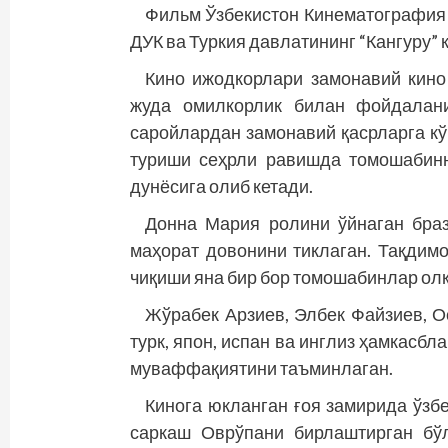
Фильм Ўзбекистон Кинематография 
ДУК ва Туркия давлатининг “Кангуру”
Кино ижодкорлари замонавий кино 
жуда омилкорлик билан фойдалани
саройлардан замонавий қасрларга кў
туриши сеҳрли равишда томошабинн
дунёсига олиб кетади.
Донна Мария ролини ўйнаган браз
маҳорат довонини тиклаган. Тақдимо
чиқиши яна бир бор томошабинлар олқ
Жўрабек Арзиев, Элбек Файзиев, О
турк, япон, испан ва инглиз ҳамкасб
муваффақиятини таъминлаган.
Кинога юкланган ғоя замирида ўзб
саркаш Оврўпани бирлаштирган бў