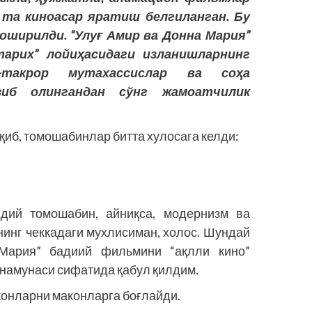
 та киноасар яратиш белгиланган. Бу
ширилди. “Улуғ Амир ва Донна Мария”
арих” лойиҳасидаги изланишларнинг
р-такрор мутахассислар ва соҳа
зиб олингандан сўнг жамоатчилик
иб, томошабинлар битта хулосага келди:
ддий томошабин, айниқса, модернизм ва
нинг чеккадаги мухлисиман, холос. Шундай
Мария” бадиий фильмини “ақлли кино”
намунаси сифатида қабул қилдим.
конларни маконларга боғлайди.