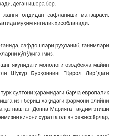
ади, деган ишора бор.
а жанги олдидан сафланиши манзараси,
нъатида муҳим янгилик ҳисобланади.
ирганида, сафдошлари руҳланиб, ғанимлари
кларни кўп ўқиганмиз.
 жанг якунидаги монологи озодбекча майин
ли Шукур Бурҳоннинг “Қирол Лир”даги
 турк султони ҳарамидаги барча европалик
етишга изн бериш ҳақидаги фармони олийни
да қатнашган Донна Марияга тақдим этиши
имизни кинони суратга олган режиссёрлар,