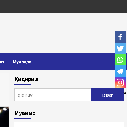
ят
Мулоҳаза
Қидириш
Qidirshish:
Муаммо