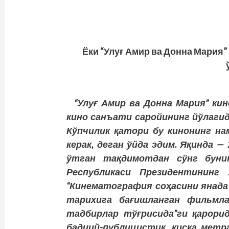
Ёки “Улуғ Амир ва Донна Мария
“Улуғ Амир ва Донна Мария” к
кино санъати саройининг йўлагид
Кўпчилик қатори бу кинонинг на
керак, деган ўйда эдим. Яқинда —
ўтган тақдимотдан сўнг буни
Республикаси Президентининг
“Кинематография соҳасини янад
тарихига бағишланган фильмл
тадбирлар тўғрисида”ги қарорид
бадиий-публицистик, қисқа метр