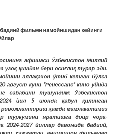
” бадиий фильми намойишидан кейинги
ўйлар
иносининг афишаси Ўзбекистон Миллий
а узоқ қишдан бери осиғлиқ турар эди.
мойиши аллақачон ўтиб кетган бўлса
 20 август куни “Ренессанс” кино уйида
нг сабабини тушундим: Ўзбекистон
 2024 йил 5 июнда қабул қилинган
а ривожлантириш ҳамда мамлакатимиз
ар туркумини яратишга доир чора-
а 2024-2027 йиллар давомида бадиий,
ажли, ҳужжатли, анимацион фильмлар