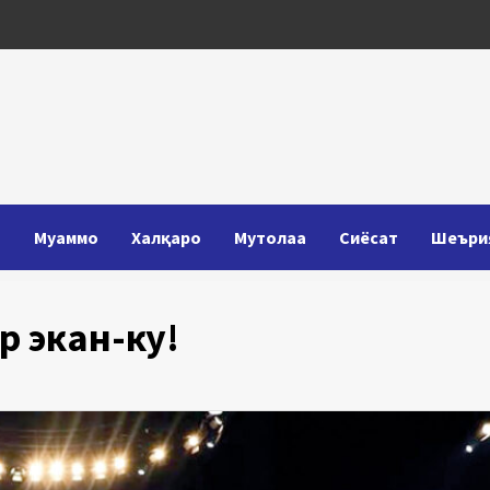
Т
Муаммо
Халқаро
Мутолаа
Сиёсат
Шеъри
р экан-ку!