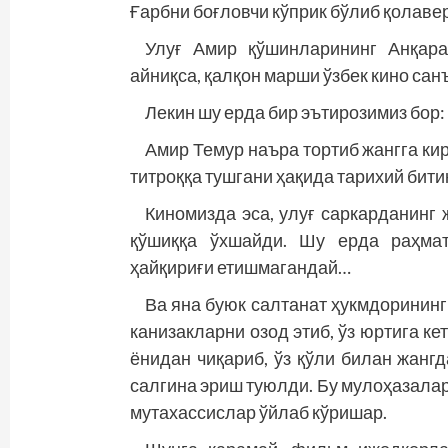
Ғарбни боғловчи кўприк бўлиб қолавер
Улуғ Амир қўшинларининг Анқар
айниқса, қалқон марши ўзбек кино са
Лекин шу ерда бир эътирозимиз бор:
Амир Темур наъра тортиб жангга к
титроққа тушгани ҳақида тарихий бити
Киномизда эса, улуғ саркарданинг
қўшиққа ўхшайди. Шу ерда раҳмат
ҳайқириғи етишмагандай…
Ва яна буюк салтанат ҳукмдорининг
канизакларни озод этиб, ўз юртига к
ёнидан чиқариб, ўз қўли билан жанг
салгина эриш туюлди. Бу мулоҳазалар
мутахассислар ўйлаб кўришар.