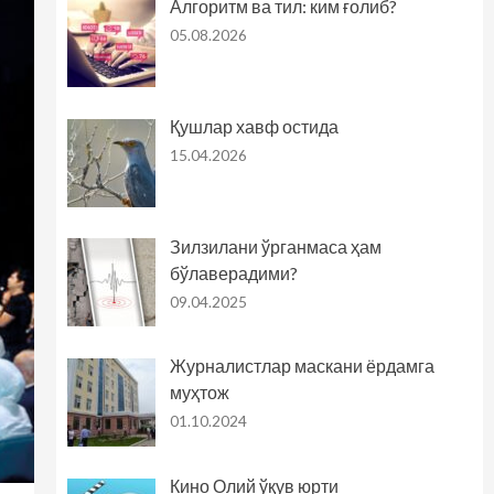
Алгоритм ва тил: ким ғолиб?
05.08.2026
Қушлар хавф остида
15.04.2026
Зилзилани ўрганмаса ҳам
бўлаверадими?
09.04.2025
Журналистлар маскани ёрдамга
муҳтож
01.10.2024
Кино Олий ўқув юрти