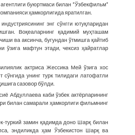
агентлиги буюртмаси билан “Ўзбекфильм”
 компанияси ҳамкорлигида яратилган.
индустриясининг энг сўнгги ютуқларидан
шган. Воқеаларнинг қадимий муҳташам
чиши ва аксинча, бугундан ўтмишга қайтиб
и ўзига мафтун этади, чексиз ҳайратлар
илиялик актриса Жессика Мей ўзига хос
т сўнгида унинг турк тилидаги латофатли
ишига сазовор бўлди.
сиё Абдуллаева каби ўзбек актёрларининг
лари билан самарали ҳамкорлиги фильмнинг
ек-туркий замин қадимда доно Шарқ билан
лса, эндиликда ҳам Ўзбекистон Шарқ ва