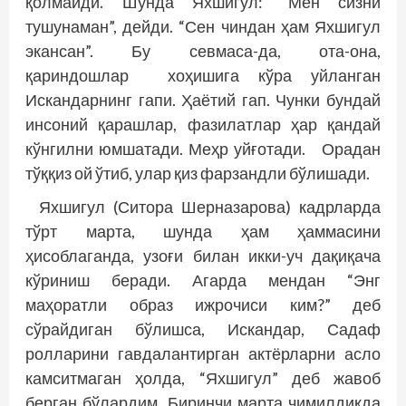
қолмайди. Шунда Яхшигул: “Мен сизни
тушунаман”, дейди. “Сен чиндан ҳам Яхшигул
экансан”. Бу севмаса-да, ота-она,
қариндошлар хоҳишига кўра уйланган
Искандарнинг гапи. Ҳаётий гап. Чунки бундай
инсоний қарашлар, фазилатлар ҳар қандай
кўнгилни юмшатади. Меҳр уйғотади. Орадан
тўққиз ой ўтиб, улар қиз фарзандли бўлишади.
Яхшигул (Ситора Шерназарова) кадрларда
тўрт марта, шунда ҳам ҳаммасини
ҳисоблаганда, узоғи билан икки-уч дақиқача
кўриниш беради. Агарда мендан “Энг
маҳоратли образ ижрочиси ким?” деб
сўрайдиган бўлишса, Искандар, Садаф
ролларини гавдалантирган актёрларни асло
камситмаган ҳолда, “Яхшигул” деб жавоб
берган бўлардим. Биринчи марта чимилдиқда