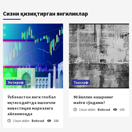
Сизни қизиқтирган янгиликлар
Эътироф
Таассуф
Ўзбекистон янги глобал
90 йиллик нашрнинг
иқтисодиётда ишончли
маёғи сўндими?
инвестиция марказига
1 kun oldin
Behzod
143
айланмоқда
1 kun oldin
Behzod
186