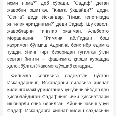
исми нима?” деб сўради. “Садаф” деган
жавобни эшитгач, “Кимга ўхшайди?” деди.
“Сенга”, деди Искандар. “Нима, генетикада
янгилик яратдингми?” деди Садаф. Шу савол-
жавобларни тинглар эканман, Альберто
Моравианинг “Римлик аёл”идаги бош
қаҳрамон бўлмиш Адриана беихтиёр ёдимга
тушди. Унинг ғирт безоридан туғилган ўғли
севган йигити — фашизмга қарши курашда
ҳалок бўлган Жакомога ўхшаб кетарди…
Фильмда севгисига садоқатли бўлган
Искандарнинг, Искандарни оиласига хиёнат
қилишга мажбур қилгани учун ўзини айбдор деб
ҳисоблайдиган Садафнинг ички ҳиссиётлари
ишонарли очиб берилган. Айбини ювиш учун
Садаф Искандарга хиёнат қилиш саҳнасини