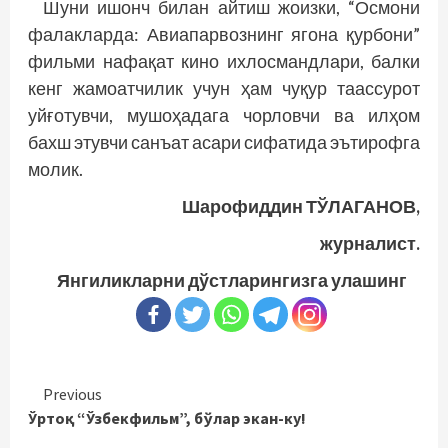
Шуни ишонч билан айтиш жоизки, “Осмони
фалакларда: Авиапарвознинг ягона қурбони”
фильми нафақат кино ихлосмандлари, балки
кенг жамоатчилик учун ҳам чуқур таассурот
уйғотувчи, мушоҳадага чорловчи ва илҳом
бахш этувчи санъат асари сифатида эътирофга
молик.
Шарофиддин ТЎЛАГАНОВ,
журналист.
Янгиликларни дўстларингизга улашинг
Continue
Previous
Ўртоқ “Ўзбекфильм”, бўлар экан-ку!
Reading