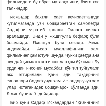
фильмидаги бу образ мутлақо янги, ўзига хос
талқиндир.
Искандар бахтли ҳаёт кечираётганида
кутилмаганда ўзи бошқараётган самолётда
Садафни учратиб қолади. Оилага хиёнат
аралашади. Энди у Яхшигулга бефарқ бўла
бошлайди. Яхшигул буни сезади. Аммо
индамайди. Асар муаллифининг ҳам,
фильмнинг ҳам ютуғи шунда. Чунки ҳаётда ана
шундай қисматга эга инсонлар ҳам йўқ эмас. Бу
ерда чин инсоний муҳаббат, кўнгил туйғулари
акс эттирилади. Қани эди, тақдирнинг
синовлари Садаф учун ҳам, Искандар учун ҳам
улар истаганидек бошқачароқ бўлганда эди.
Лекин буни ҳаёт дейдилар.
Бир куни Садаф Искандардан “Қизингнинг