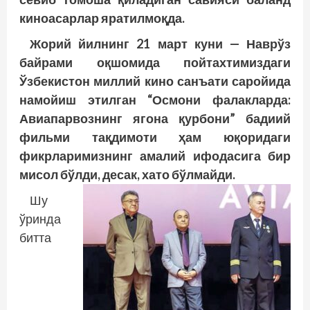
киноасарлар яратилмоқда.
Жорий йилнинг 21 март куни — Наврўз
байрами оқшомида пойтахтимиздаги
Ўзбекистон миллий кино санъати саройида
намойиш этилган “Осмони фалакларда:
Авиапарвознинг ягона қурбони” бадиий
фильми тақдимоти ҳам юқоридаги
фикрларимизнинг амалий ифодасига бир
мисол бўлди, десак, хато бўлмайди.
Шу
ўринда
битта