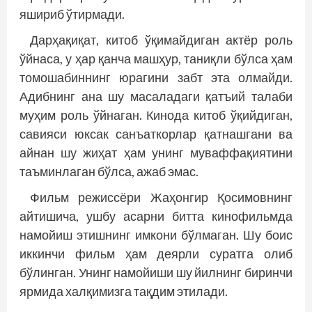
яшириб ўтирмади.
Дарҳақиқат, китоб ўқимайдиган актёр роль
ўйнаса, у ҳар қанча машҳур, таниқли бўлса ҳам
томошабиннинг юрагини забт эта олмайди.
Адибнинг ана шу масаладаги қатъий талаби
муҳим роль ўйнаган. Кинода китоб ўқийдиган,
савияси юксак санъаткорлар қатнашгани ва
айнан шу жиҳат ҳам унинг муваффақиятини
таъминлаган бўлса, ажаб эмас.
Фильм режиссёри Жаҳонгир Қосимовнинг
айтишича, ушбу асарни битта кинофильмда
намойиш этишнинг имкони бўлмаган. Шу боис
иккинчи фильм ҳам деярли суратга олиб
бўлинган. Унинг намойиши шу йилнинг биринчи
ярмида халқимизга тақдим этилади.