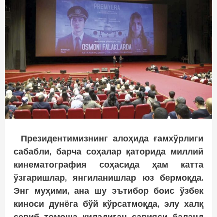
Президентимизнинг алоҳида ғамхўрлиги
сабабли, барча соҳалар қаторида миллий
кинематография соҳасида ҳам катта
ўзгаришлар, янгиланишлар юз бермоқда.
Энг муҳими, ана шу эътибор боис ўзбек
киноси дунёга бўй кўрсатмоқда, элу халқ
севиб томоша қиладиган савияси баланд