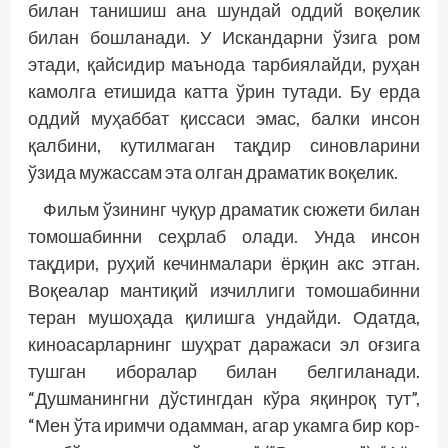
билан танишиш ана шундай оддий воқелик
билан бошланади. У Искандарни ўзига ром
этади, қайсидир маънода тарбиялайди, руҳан
камолга етишида катта ўрин тутади. Бу ерда
оддий муҳаббат қиссаси эмас, балки инсон
қалбини, кутилмаган тақдир синовларини
ўзида мужассам эта олган драматик воқелик.
Фильм ўзининг чуқур драматик сюжети билан
томошабинни сеҳрлаб олади. Унда инсон
тақдири, руҳий кечинмалари ёрқин акс этган.
Воқеалар мантиқий изчиллиги томошабинни
теран мушоҳада қилишга ундайди. Одатда,
киноасарларнинг шуҳрат даражаси эл оғзига
тушган иборалар билан белгиланади.
“Душманингни дўстингдан кўра яқинроқ тут”,
“Мен ўта иримчи одамман, агар укамга бир кор-