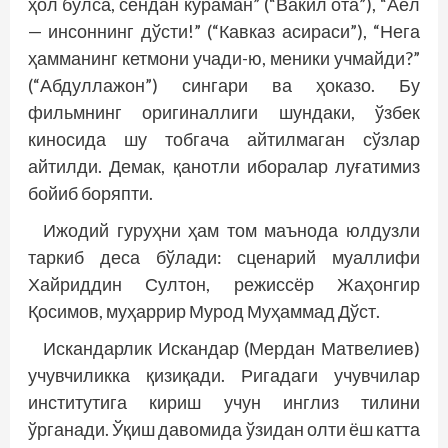
ҳол бўлса, сендан кўраман” (“Вакил ота”), “Аёл
— инсоннинг дўсти!” (“Кавказ асираси”), “Нега
ҳамманинг кетмони учади-ю, меники учмайди?”
(“Абдуллажон”) сингари ва ҳоказо. Бу
фильмнинг оригиналлиги шундаки, ўзбек
киносида шу тобгача айтилмаган сўзлар
айтилди. Демак, қанотли иборалар луғатимиз
бойиб боряпти.
Ижодий гуруҳни ҳам том маънода юлдузли
таркиб деса бўлади: сценарий муаллифи
Хайриддин Султон, режиссёр Жаҳонгир
Қосимов, муҳаррир Мурод Муҳаммад Дўст.
Искандарлик Искандар (Мердан Матвелиев)
учувчиликка қизиқади. Ригадаги учувчилар
институтига кириш учун инглиз тилини
ўрганади. Ўқиш давомида ўзидан олти ёш катта