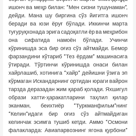
ишонч ва меҳр билан: “Мен сизни тушунаман”,
дейди. Мана шу биргина сўз йигитга ишонч
беради ва юзи ёруғ бўлади. Иккинчи марта
туғуруқхонада эрига садоқатли ёр ва меҳрибон
она сифатида намоён бўлади. Учинчи
кўринишда эса бир оғиз сўз айтмайди. Бемор
фарзандини кўтариб “Тез ёрдам” машинасига
ўтиради. Тўртинчи кўринишда онаси билан
хайрлашиб, хотинига “хайр” дейишни ўзига эп
кўрмаган Искандарнинг ортидан юраги вайрон
тарзда деразадан жим қараб қолади. Яхшигул
образи хатти-ҳаракатларини таҳлил қилар
эканман, беихтиёр “Туркманфильм”нинг
“Келин”идаги бир оғиз сўз айтмайдиган
келинчак эсимга тушиб кетди. Аммо “Осмони
фалакларда: Авиапарвознинг ягона қурбони”