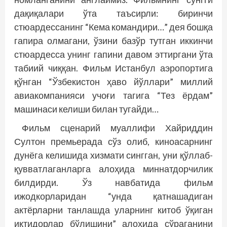
дақиқалари ўта таъсирли: биринчи
стюардессанинг “Кема командири…” дея бошқа
гапира олмагани, ўзини базўр тутган иккинчи
стюардесса унинг гапини давом эттиргани ўта
табиий чиққан. Фильм Истанбул аэропортига
қўнган “Ўзбекистон ҳаво йўллари” миллий
авиакомпанияси учоғи тагига “Тез ёрдам”
машинаси келиши билан тугайди…
Фильм сценарий муаллифи Хайриддин
Султон премьерада сўз олиб, киноасарнинг
дунёга келишида хизмати сингган, уни қўллаб-
қувватлаганларга алоҳида миннатдорчилик
билдирди. Ўз навбатида фильм
ижодкорларидан “унда қатнашадиган
актёрларни танлашда уларнинг китоб ўқиган
иқтидорлар бўлишини” алоҳида сўраганини