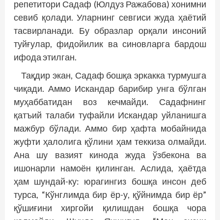
репетитори Садаф (Юлдуз Ражабова) хонимни
севиб қолади. Уларнинг севгиси жуда ҳаётий
тасвирланади. Бу образлар орқали инсоний
туйғулар, фидойилик ва синовларга бардош
ифода этилган.
Тақдир экан, Садаф бошқа эркакка турмушга
чиқади. Аммо Искандар барибир унга бўлган
муҳаббатидан воз кечмайди. Садафнинг
қатъий талаби туфайли Искандар уйланишга
мажбур бўлади. Аммо бир ҳафта мобайнида
жуфти ҳалолига қўлини ҳам теккиза олмайди.
Ана шу вазият кинода жуда ўзбекона ва
ишонарли намоён қилинган. Аслида, ҳаётда
ҳам шундай-ку: юрагингиз бошқа инсон деб
турса, “Кўнглимда бир ёр-у, қўйнимда бир ёр”
қўшиғини хиргойи қилишдан бошқа чора