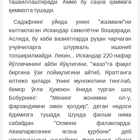
ташкиллаштиради. Аммо бу саҳна ҳаммага
қимматга тушади.
Садафнинг уйида унинг “жазмани”ни
калтаклаган Искандар самолётни бошқаради.
Аслида, бу каби вазиятларда руҳан чарчаган
учувчиларга штурваль ишониб
топширилмайди. Лекин… Искандар 220 нафар
йўловчининг айби йўқлигини, “жазо”га фақат
биргина ўзи лойиқлигини айтиб, Яратганга
илтижо қилади. Унинг муножотини тинглаб,
бемор ўғли Ҳумоюн ёнида турган шоҳ
Бобурнинг: “Менинг жонимни ол-у,
фарзандимни омон қолдир”, деган нидоси
ёдимизга тушади. Шунда фильм нима
сабабдан “Осмони фалакларда:
Авиапарвознинг ягона қурбони” деб
номланганини англаймиз. Фильмнинг сўнгги