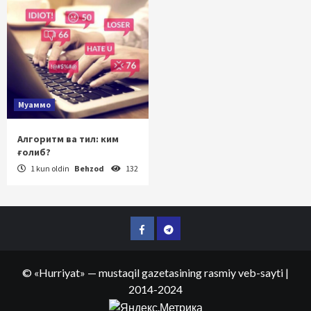
Муаммо
Алгоритм ва тил: ким
ғолиб?
1 kun oldin
Behzod
132
Facebook
Telegram
©
«Hurriyat»
— mustaqil gazetasining rasmiy veb-sayti
|
2014-2024