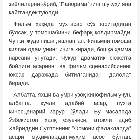
зиёлиларни кўриб, “Панорама”нинг шукуҳи яна
қайтгандек туюлди.
Фильм ҳақида мухтасар сўз юритадиган
бўлсак, у томошабинни бефарқ қолдирмайди.
Чунки жуда пишиқ ишланган. Фильмни томоша
қилган одам унинг ичига киради, бошқа ҳамма
нарсани унутади. Чуқур драматик сюжетга
бойлиги асарнинг ва фильм сценарийсининг
юксак даражада битилганидан далолат
беради.
Албатта, яхши ва умри узоқ кинофильм учун,
албатта, кучли адабий асар, пухта
киносценарий зарур бўлади. Бу масалада
Ўзбекистон халқ ёзувчиси, атоқли адиб
Хайриддин Султоннинг “Осмони фалакларда”
асари муҳимлардан-муҳим асос бўлган.