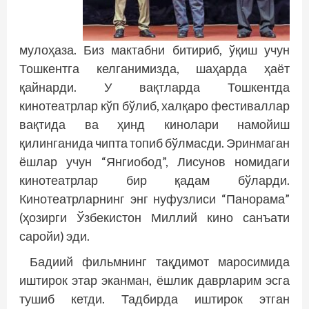
мулоҳаза. Биз мактабни битириб, ўқиш учун
Тошкентга келганимизда, шаҳарда ҳаёт
қайнарди. У вақтларда Тошкентда
кинотеатрлар кўп бўлиб, халқаро фестиваллар
вақтида ва ҳинд кинолари намойиш
қилинганида чипта топиб бўлмасди. Эринмаган
ёшлар учун “Янгиобод”, Лисунов номидаги
кинотеатрлар бир қадам бўларди.
Кинотеатрларнинг энг нуфузлиси “Панорама”
(ҳозирги Ўзбекистон Миллий кино санъати
саройи) эди.
Бадиий фильмнинг тақдимот маросимида
иштирок этар эканман, ёшлик даврларим эсга
тушиб кетди. Тадбирда иштирок этган