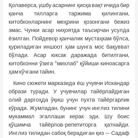
Қолаверса, ушбу асарнинг қисқа вақт ичида бир
қанча тилларга таржима қилингани,
китобхонларнинг меҳрини қозонгани бежиз
эмас. Чунки асар ниҳоятда таъсирчан усулда
ёзилган. Пойдевор қанчалик мустаҳкам бўлса,
қуриладиган иншоот ҳам шунга мос бақувват
бўлади. Асар юксак даражада битилгани,
китобхонни ўзига “михлаб” қўйиши киноасарга
ҳам кўчгани тайин.
Кино сюжети марказида ёш учувчи Искандар
образи туради. У учувчилар тайёрлайдиган
олий даргоҳда ўқиш учун пухта тайёргарлик
кўради. Жумладан, бунинг учун инглиз тилини
мукаммал эгаллаши керак эди. Шу боис
қўшимча тайёрлов-репетиторга қатнайди.
Инглиз тилидан сабоқ берадиган қиз — Садаф