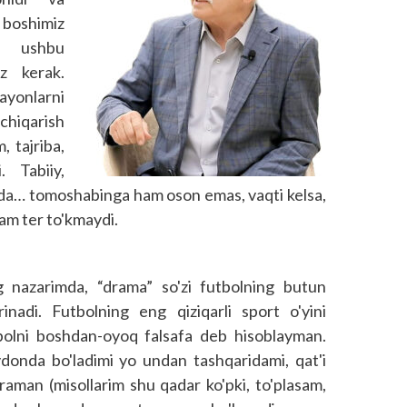
boshimiz
z ushbu
z kerak.
rayonlarni
 chiqarish
, tajriba,
. Tabiiy,
tda… tomoshabinga ham oson emas, vaqti kelsa,
m ter to'kmaydi.
 nazarimda, “drama” so'zi futbolning butun
inadi. Futbolning eng qiziqarli sport o'yini
tbolni boshdan-oyoq falsafa deb hisoblayman.
donda bo'ladimi yo undan tashqaridami, qat'i
o'raman (misollarim shu qadar ko'pki, to'plasam,