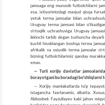
jamoaga eng munosib futbolchilarni jam
esa, ixtiyorimizdagi mavjud qisqa furs
yetuk terma jamoalar bilan uchrashuvla
Urugvay terma jamoasi bilan o'tkazilga
o'rtoqlik uchrashuviga Urugvay jamoasi 
ikkinchi tarkib degan tushuncha deyarl
kuchli hisoblangan boshqa terma jamoala
afrikalik va osiyolik terma jamoalar o'r
bizning futbolchilarimiz qanday murakkabl
emas.
— Turli xorijiy davlatlar jamoalarid
borayotgani bu boradagi bo'shliqlarni t
— Xorijiy mamlakatlarda to'p tepayot
istagancha faxrlanamiz, albatta. Xus
Abbosbek Fayzullayev kabi jahon miqyos
borligidan nega faxrlanmas ekanmiz?! A