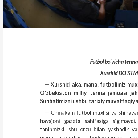
Futbol bo'yicha terma 
Xurshid DO'ST
— Xurshid aka, mana, futbolimiz muxli
O'zbekiston milliy terma jamoasi jahon
Suhbatimizni ushbu tarixiy muvaffaqiya
— Chinakam futbol muxlisi va shinava
hayajoni gazeta sahifasiga sig'maydi.
tanibmizki, shu orzu bilan yashadik va
mana shunday shodiyonaning sho