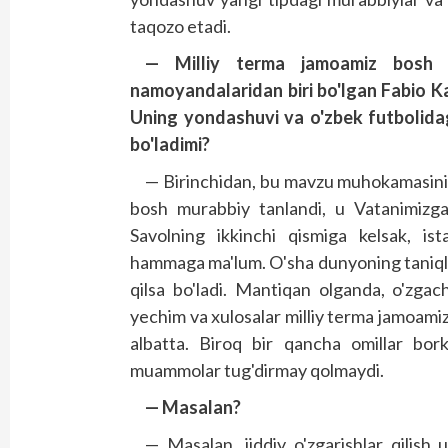
taqozo etadi.
— Milliy terma jamoamiz bosh mu
namoyandalaridan biri bo'lgan Fabio K
Uning yondashuvi va o'zbek futbolidag
bo'ladimi?
— Birinchidan, bu mavzu muhokamasini
bosh murabbiy tanlandi, u Vatanimizga 
Savolning ikkinchi qismiga kelsak, is
hammaga ma'lum. O'sha dunyoning taniqli v
qilsa bo'ladi. Mantiqan olganda, o'zga
yechim va xulosalar milliy terma jamoamizg
albatta. Biroq bir qancha omillar bork
muammolar tug'dirmay qolmaydi.
— Masalan?
— Masalan, jiddiy o'zgarishlar qilish