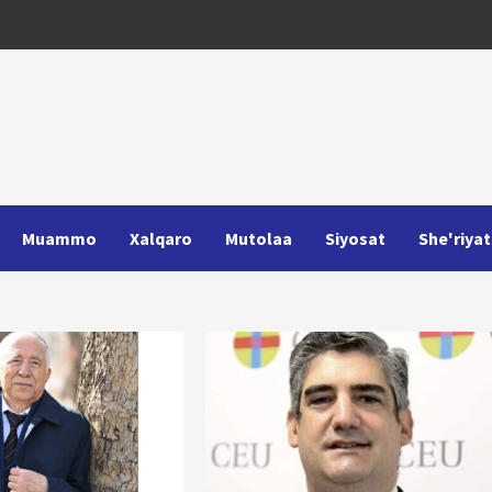
Muammo
Xalqaro
Mutolaa
Siyosat
She'riyat