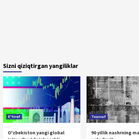
Sizni qiziqtirgan yangiliklar
E'tirof
Taassuf
O'zbekiston yangi global
90 yillik nashrning m