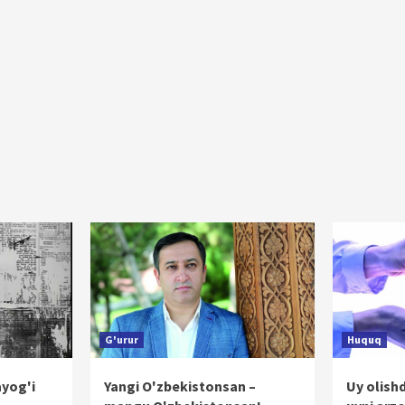
G'urur
Huquq
ayog'i
Yangi O'zbekistonsan –
Uy olish