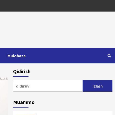
Mulohaza
Qidirish
Qidirshish:
Muammo