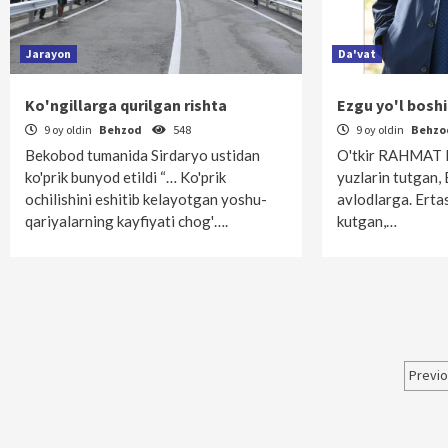
Jarayon
Da'vat
Ko'ngillarga qurilgan rishta
Ezgu yo'l bos
9 oy oldin
Behzod
548
9 oy oldin
Behz
Bekobod tumanida Sirdaryo ustidan
O'tkir RAHMAT E
ko'prik bunyod etildi “… Ko'prik
yuzlarin tutgan, 
ochilishini eshitib kelayotgan yoshu-
avlodlarga. Erta
qariyalarning kayfiyati chog'….
kutgan,…
Maq
Previ
bo‘
har