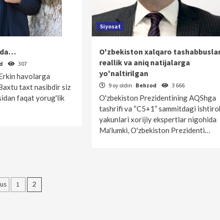
Siyosat
hida…
O'zbekiston xalqaro tashabbuslar
reallik va aniq natijalarga
od
307
yo'naltirilgan
rkin havolarga
9 oy oldin
Behzod
3 666
Baxtu taxt nasibdir siz
sidan faqat yorug'lik
O'zbekiston Prezidentining AQShga
tashrifi va “C5+1” sammitdagi ishtiro
yakunlari xorijiy ekspertlar nigohida
Ma'lumki, O'zbekiston Prezidenti…
olalar
ous
1
2
yicha
akatlanish