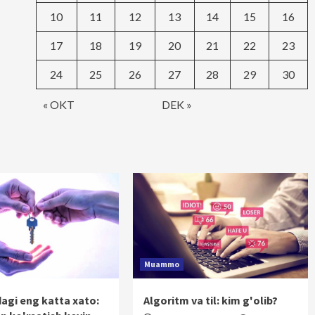
10
11
12
13
14
15
16
17
18
19
20
21
22
23
24
25
26
27
28
29
30
« OKT
DEK »
Muammo
dagi eng katta xato:
Algoritm va til: kim g'olib?