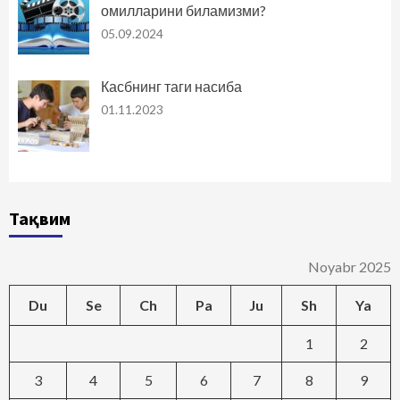
омилларини биламизми?
05.09.2024
Касбнинг таги насиба
01.11.2023
Тақвим
Noyabr 2025
Du
Se
Ch
Pa
Ju
Sh
Ya
1
2
3
4
5
6
7
8
9