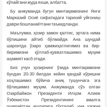
кўпайгани жуда яхши, албатта.
Бу анжуманда бугун минтақамизнинг Янги
Марказий Осиё сифатидаги тарихий уйғониш
даври бошланаётгани таъкидланди.
Маълумки, ҳозир замон қалтис, эртага нима
бўлишини айтиб бўлмайди. Ана шундай
шароитда ўзаро ҳамжиҳатлигимиз ва бир-
биримизни қўллаб-қувватлашимиз муҳим
аҳамият касб этади.
Биз учун ҳозирнинг ўзида минтақамизни
бундан 20-30 йилдан кейин қандай кўришни
хоҳлашимиз бўйича аниқ тушунчага эга
бўлишимиз муҳим. Анжуманда сўз олган
Озарбайжон Президенти Илҳом Алиев
Ўзбекистон Президентининг амалга
ошираётган ишларига тўхталиб, уни узоқни