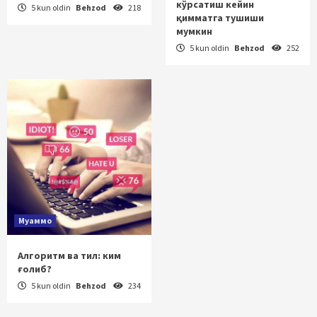
кўрсатиш кейин
5 kun oldin
Behzod
218
қимматга тушиши
мумкин
5 kun oldin
Behzod
252
Муаммо
Алгоритм ва тил: ким
ғолиб?
5 kun oldin
Behzod
234