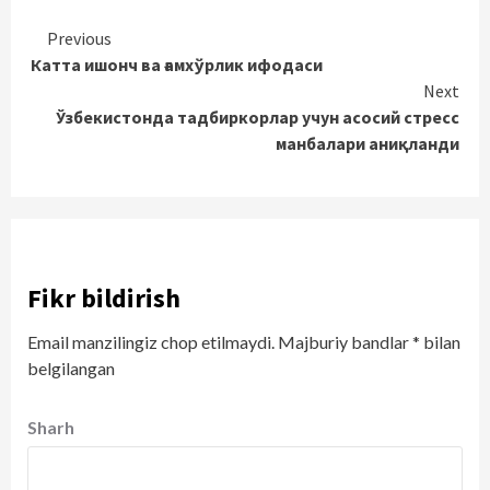
Continue
Previous
Катта ишонч ва ғамхўрлик ифодаси
Reading
Next
Ўзбекистонда тадбиркорлар учун асосий стресс
манбалари аниқланди
Fikr bildirish
Email manzilingiz chop etilmaydi.
Majburiy bandlar
*
bilan
belgilangan
Sharh