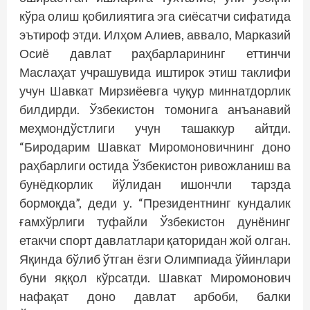
кўра олиш қобилиятига эга сиёсатчи сифатида
эътироф этди. Илҳом Алиев, аввало, Марказий
Осиё давлат раҳбарларининг еттинчи
Маслаҳат учрашувида иштирок этиш таклифи
учун Шавкат Мирзиёевга чуқур миннатдорлик
билдирди. Ўзбекистон томонига анъанавий
меҳмондўстлиги учун ташаккур айтди.
“Биродарим Шавкат Миромоновичнинг доно
раҳбарлиги остида Ўзбекистон ривожланиш ва
бунёдкорлик йўлидан ишончли тарзда
бормоқда”, деди у. “Президентнинг кундалик
ғамхўрлиги туфайли Ўзбекистон дунёнинг
етакчи спорт давлатлари қаторидан жой олган.
Яқинда бўлиб ўтган ёзги Олимпиада ўйинлари
буни яққол кўрсатди. Шавкат Миромонович
нафақат доно давлат арбоби, балки