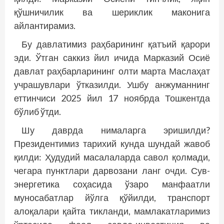
қўшничилик ва шериклик маконига
айлантирамиз.
Бу давлатимиз раҳбарининг қатъий қарори
эди. Ўтган саккиз йил ичида Марказий Осиё
давлат раҳбарларининг олти марта Маслаҳат
учрашувлари ўтказилди. Ушбу анжуманнинг
еттинчиси 2025 йил 17 ноябрда Тошкентда
бўлиб ўтди.
Шу даврда нималарга эришилди?
Президентимиз тарихий кунда шундай жавоб
қилди: Ҳудудий масалаларда савол қолмади,
чегара пунктлари дарвозани ланг очди. Сув-
энергетика соҳасида ўзаро манфаатли
муносабатлар йўлга қўйилди, транспорт
алоқалари қайта тикланди, мамлакатларимиз