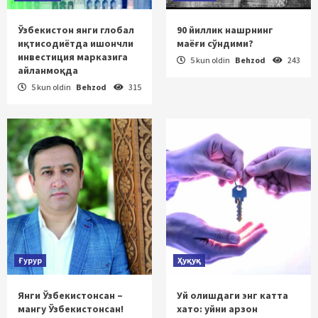
Ўзбекистон янги глобал
90 йиллик нашрнинг
иқтисодиётда ишончли
маёғи сўндими?
инвестиция марказига
5 kun oldin
Behzod
243
айланмоқда
5 kun oldin
Behzod
315
Ғурур
Ҳуқуқ
Янги Ўзбекистонсан –
Уй олишдаги энг катта
мангу Ўзбекистонсан!
хато: уйни арзон