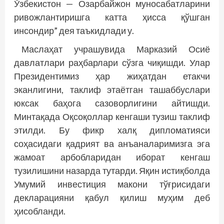
Ўзбекистон — Озарбайжон муносабатларини
ривожлантиришга катта ҳисса қўшган
инсондир” дея таъкидлади у.
Маслаҳат учрашувида Марказий Осиё
давлатлари раҳбарлари сўзга чиқишди. Улар
Президентимиз ҳар жиҳатдан етакчи
эканлигини, таклиф этаётган ташаббуслари
юксак баҳога сазоворлигини айтишди.
Минтақада Оқсоқоллар кенгаши тузиш таклиф
этилди. Бу фикр халқ дипломатияси
соҳасидаги қадрият ва анъаналаримизга эга
жамоат арбобларидан иборат кенгаш
тузилишини назарда тутарди. Яқин истиқболда
Умумий инвестиция макони тўғрисидаги
декларацияни қабул қилиш муҳим деб
ҳисобланди.