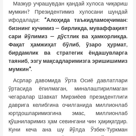
Мазкур учрашувдан қандай хулоса чиқариш
мумкин? Президентимиз хулосани шундай
ифодалади:
“Алоҳида таъкидламоқчиман:
бизнинг кучимиз — бирликда, муваффақият
сари йўлимиз — дўстлик ва ҳамкорликда.
Фақат ҳамжиҳат бўлиб, ўзаро ҳурмат,
бирдамлик ва стратегик ёндашувларга
таяниб, эзгу мақсадларимизга эришишимиз
мумкин”.
Асрлар давомида Ўрта Осиё давлатлари
ўртасида ёпилмаган, миналаштирилмаган
чегаралар Шавкат Мирзиёев президентлиги
даврига келибгина очилганида миллионлаб
юртдошларимизгина эмас, миллионлаб
қўшниларимиз ҳам севингани чин ҳақиқатдир.
Куни кеча ана шу йўлда Ўзбек-Туркман