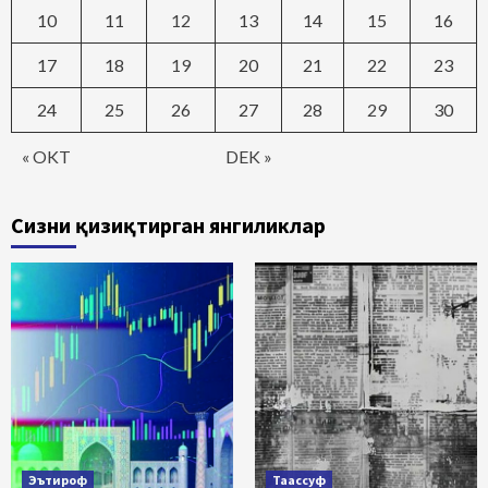
10
11
12
13
14
15
16
17
18
19
20
21
22
23
24
25
26
27
28
29
30
« OKT
DEK »
Сизни қизиқтирган янгиликлар
Эътироф
Таассуф