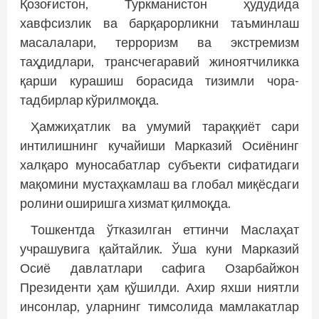
Қозоғистон, Туркманистон ҳудудида
хавфсизлик ва барқарорликни таъминлаш
масалалари, терроризм ва экстремизм
таҳдидлари, трансчегаравий жиноятчиликка
қарши курашиш борасида тизимли чора-
тадбирлар кўрилмоқда.
Ҳамжиҳатлик ва умумий тараққиёт сари
интилишнинг кучайиши Марказий Осиёнинг
халқаро муносабатлар субъекти сифатидаги
мақомини мустаҳкамлаш ва глобал миқёсдаги
ролини оширишга хизмат қилмоқда.
Тошкентда ўтказилган еттинчи Маслаҳат
учрашувига қайтайлик. Ўша куни Марказий
Осиё давлатлари сафига Озарбайжон
Президенти ҳам қўшилди. Ахир яхши ниятли
инсонлар, уларнинг тимсолида мамлакатлар