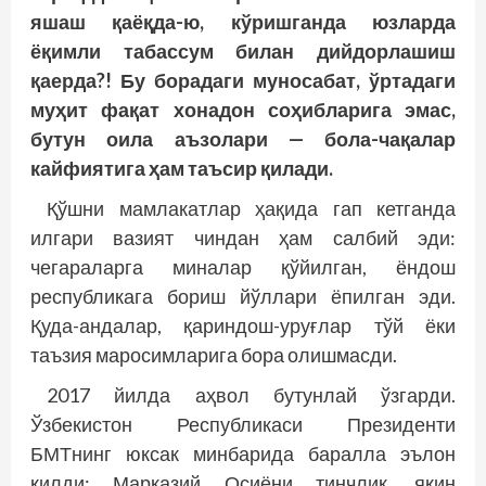
яшаш қаёқда-ю, кўришганда юзларда
ёқимли табассум билан дийдорлашиш
қаерда?! Бу борадаги муносабат, ўртадаги
муҳит фақат хонадон соҳибларига эмас,
бутун оила аъзолари — бола-чақалар
кайфиятига ҳам таъсир қилади.
Қўшни мамлакатлар ҳақида гап кетганда
илгари вазият чиндан ҳам салбий эди:
чегараларга миналар қўйилган, ёндош
республикага бориш йўллари ёпилган эди.
Қуда-андалар, қариндош-уруғлар тўй ёки
таъзия маросимларига бора олишмасди.
2017 йилда аҳвол бутунлай ўзгарди.
Ўзбекистон Республикаси Президенти
БМТнинг юксак минбарида баралла эълон
қилди: Марказий Осиёни тинчлик, яқин