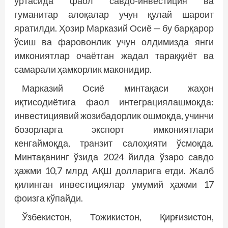
ўртасида фаол савдо-инвестиция ва
гуманитар алоқалар учун қулай шароит
яратилди. Ҳозир Марказий Осиё — бу барқарор
ўсиш ва фаровонлик учун олдимизда янги
имкониятлар очаётган жадал тараққиёт ва
самарали ҳамкорлик маконидир.
Марказий Осиё минтақаси жаҳон
иқтисодиётига фаол интеграциялашмоқда:
инвестициявий жозибадорлик ошмоқда, учинчи
бозорларга экспорт имкониятлари
кенгаймоқда, транзит салоҳияти ўсмоқда.
Минтақанинг ўзида 2024 йилда ўзаро савдо
ҳажми 10,7 млрд АҚШ долларига етди. Жалб
қилинган инвестициялар умумий ҳажми 17
фоизга кўпайди.
Ўзбекистон, Тожикистон, Қирғизистон,