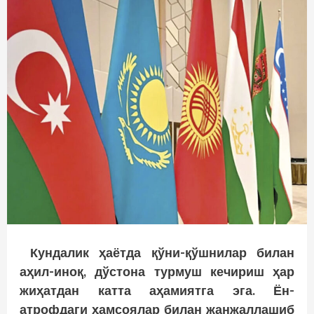
Кундалик ҳаётда қўни-қўшнилар билан
аҳил-иноқ, дўстона турмуш кечириш ҳар
жиҳатдан катта аҳамиятга эга. Ён-
атрофдаги ҳамсоялар билан жанжаллашиб