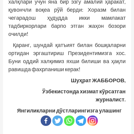
халқлари учун яна бир эзгу амалий ҳаракат,
қувончли воқеа рўй берди: Хоразм билан
чегарадош ҳудудда икки мамлакат
тадбиркорлари барпо этган жаҳон бозори
очилди!
Қаранг, шундай қатъият билан бошқаларни
ортидан эргаштириш Президентимизга хос.
Буни оддий халқимиз яхши билиши ва ҳақли
равишда фахрланиши керак!
Шуҳрат ЖАББОРОВ,
Ўзбекистонда хизмат кўрсатган
журналист.
Янгиликларни дўстларингизга улашинг