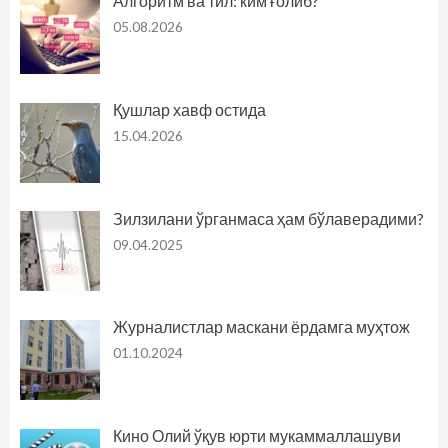
Алгоритм ва тил: ким ғолиб?
05.08.2026
Қушлар хавф остида
15.04.2026
Зилзилани ўрганмаса ҳам бўлаверадими?
09.04.2025
Журналистлар маскани ёрдамга муҳтож
01.10.2024
Кино Олий ўқув юрти мукаммаллашуви