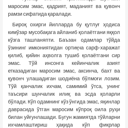
маросим эмас, қадрият, маданият ва қувонч
рамзи сифатида қаралади.
Бироқ охирги йилларда бу қутлуғ ҳодиса
кимўзар мусобақага айланиб қолаётгани яққол
кўзга ташланяпти. Баъзан одамлар тўйда
ўзининг имкониятидан ортиқча сарф-харажат
қилиб, қийин аҳволга тушиб қолаётгани сир
эмас. Тўй инсонга кейинчалик азият
етказадиган маросим эмас, аксинча, бахт ва
қувонч улашадиган шодиёна бўлмоғи лозим.
Тўй қанчалик ихчам, самимий ўтса, унинг
таъсири шунчалик илиқ ва эсда қоларли
бўлади. Кўп одамнинг кўз ўнгида эмас, яқинлар
даврасида ўтган маросим кўпроқ оила руҳи
билан уйғунлашади. Бугун жамиятда тўйларни
ихчамлаштириш ҳақида кўп фикрлар