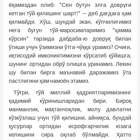
ёқамиздан олиб: “Сен бутун элга довруғи
кетган тўй қилишинг шарт!” — деб дағдаға ҳам
қилмайди. Хўш, шундай экан, кўпчилигимиз
нега бугун тўй-маросимларимиз “ҳамма
кўрсин” тарзида дабдаба-ю довруқ билан
ўтиши учун ўзимизни ўтга-чўққа урамиз? Очиғи,
иқтисодий имкониятимизни кўрсатиб қўйишга,
шунинг ортидан обрў олишга уринамиз. Лекин
шу билан бирга маънавий даражамиз ўта
пастлигини ҳам намоён этамиз.
Тўғри, тўй миллий қадриятларимизнинг
қадимий кўринишларидан бири. Бироқ
манманлик, мақтанчоқлик, молу давлатни
кўзкўзлаш учун тўй қилишни, айниқса, бундай
қусурлар ортидан исрофгарчилик юзага
келишини сира оқлаб бўлмайди. Ҳатто