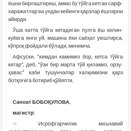
ёшни бирлаштириш, аммо бу тўйга кетган сарф-
харажатлар ва ундан кейинги қарзлар ёшларни
айирди.
Ўша катта тўйга кетадиган пулга ёш келин-
куёвга янги уй, машина ёки саёҳат уюштирса,
кўпроқ фойдали бўлади, менимча.
Афсуски, “кимдан камимиз бор, кетса тўйга
кетар”, деб, “ўзи бир марта тўй қиламиз, орзу-
ҳавас” каби тушунчалар халқимизни қарз
ботқоғига ботириб қўйяпти.
Саноат БОБОҚУЛОВА,
магистр:
— Исрофгарчилик маънавий