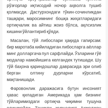
рўзғорлар иқтисодий ночор аҳволга тушиб
қолмасди. Дастурхондаги тўкин-сочинликдан
ташқари, маросимнинг бошқа жиҳатларидаги
ортиқчалик ва айтиш жоиз бўлса, ақлсизлик
кишини ўйлантириб қўяди.
Масалан, тўй либослари ҳақида гапирсам:
бир маротаба кийиладиган либосларга аёллар
минг долларгача пул сарфлайди. Ўзларини гўё
модалар намойишига келгандек тутишади. Шу
тўй баҳона қариндошлар даврасида эри олиб
берган олтину дурларни кўрсатиб,
мақтанишади.
Фаровонлик даражасига бутун инсоният
ҳавас қиладиган Америкада ҳам бизнинг
тўйларимиздаги ортиқча чиқимни тушуна
олишмайди. Таниқли журналист Аҳмаджон