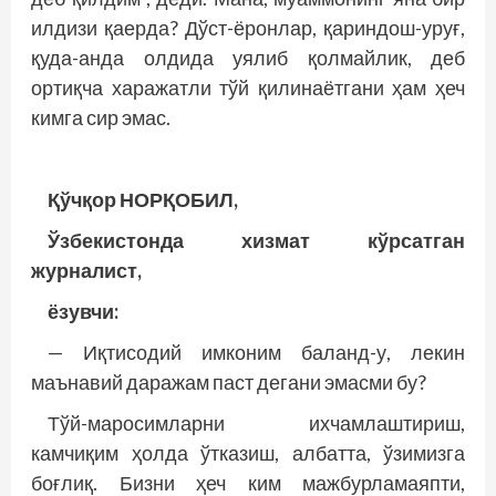
илдизи қаерда? Дўст-ёронлар, қариндош-уруғ,
қуда-анда олдида уялиб қолмайлик, деб
ортиқча харажатли тўй қилинаётгани ҳам ҳеч
кимга сир эмас.
Қўчқор НОРҚОБИЛ,
Ўзбекистонда хизмат кўрсатган
журналист,
ёзувчи:
— Иқтисодий имконим баланд-у, лекин
маънавий даражам паст дегани эмасми бу?
Тўй-маросимларни ихчамлаштириш,
камчиқим ҳолда ўтказиш, албатта, ўзимизга
боғлиқ. Бизни ҳеч ким мажбурламаяпти,