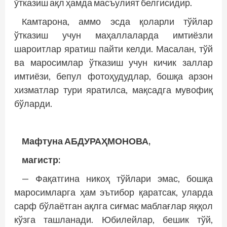
ўтказиш ақл ҳамда масъулият белгисидир.
Камтарона, аммо эсда қоларли тўйлар
ўтказиш учун маҳаллаларда имтиёзли
шароитлар яратиш пайти келди. Масалан, тўй
ва маросимлар ўтказиш учун кичик заллар
имтиёзи, бепул фотоҳудудлар, бошқа арзон
хизматлар тури яратилса, мақсадга мувофиқ
бўларди.
Мафтуна АБДУРАҲМОНОВА,
магистр:
— Фақатгина никоҳ тўйлари эмас, бошқа
маросимларга ҳам эътибор қаратсак, уларда
сарф бўлаётган ақлга сиғмас маблағлар яққол
кўзга ташланади. Юбилейлар, бешик тўй,