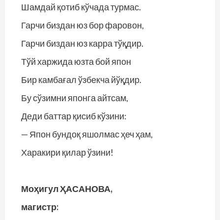
Шамдай қотиб кўчада турмас.
Гарчи биздан юз бор фаровон,
Гарчи биздан юз карра тўқдир.
Тўй харжида юзта бой япон
Бир камбағал ўзбекча йўқдир.
Бу сўзимни японга айтсам,
Деди баттар қисиб кўзини:
— Япон бундоқ яшолмас ҳеч ҳам,
Харакири қилар ўзини!
Моҳигул ҲАСАНОВА,
магистр: