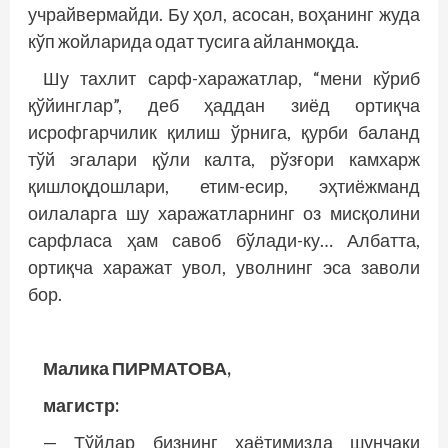
учрайвермайди. Бу ҳол, асосан, воҳанинг жуда
кўп жойларида одат тусига айланмоқда.
Шу тахлит сарф-харажатлар, “мени кўриб
қўйинглар”, деб ҳаддан зиёд ортиқча
исрофгарчилик қилиш ўрнига, қурби баланд
тўй эгалари қўли калта, рўзғори камхарж
қишлоқдошлари, етим-есир, эҳтиёжманд
оилаларга шу харажатларнинг оз мисқолини
сарфласа ҳам савоб бўлади-ку… Албатта,
ортиқча харажат увол, уволнинг эса заволи
бор.
Малика ПИРМАТОВА,
магистр:
— Тўйлар бизнинг ҳаётимизда шунчаки