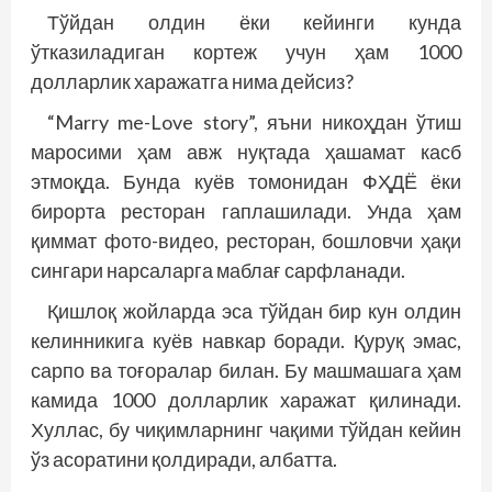
Тўйдан олдин ёки кейинги кунда
ўтказиладиган кортеж учун ҳам 1000
долларлик харажатга нима дейсиз?
“Marry me-Love story”, яъни никоҳдан ўтиш
маросими ҳам авж нуқтада ҳашамат касб
этмоқда. Бунда куёв томонидан ФҲДЁ ёки
бирорта ресторан гаплашилади. Унда ҳам
қиммат фото-видео, ресторан, бошловчи ҳақи
сингари нарсаларга маблағ сарфланади.
Қишлоқ жойларда эса тўйдан бир кун олдин
келинникига куёв навкар боради. Қуруқ эмас,
сарпо ва тоғоралар билан. Бу машмашага ҳам
камида 1000 долларлик харажат қилинади.
Хуллас, бу чиқимларнинг чақими тўйдан кейин
ўз асоратини қолдиради, албатта.