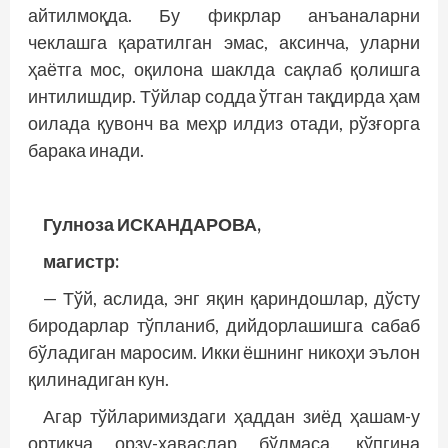
айтилмоқда. Бу фикрлар анъаналарни
чеклашга қаратилган эмас, аксинча, уларни
ҳаётга мос, оқилона шаклда сақлаб қолишга
интилишдир. Тўйлар содда ўтган тақдирда ҳам
оилада қувонч ва меҳр илдиз отади, рўзғорга
барака инади.
Гулноза ИСКАНДАРОВА,
магистр:
— Тўй, аслида, энг яқин қариндошлар, дўсту
биродарлар тўпланиб, дийдорлашишга сабаб
бўладиган маросим. Икки ёшнинг никоҳи эълон
қилинадиган кун.
Агар тўйларимиздаги ҳаддан зиёд ҳашам-у
ортиқча орзу-ҳаваслар бўлмаса, кўпгина