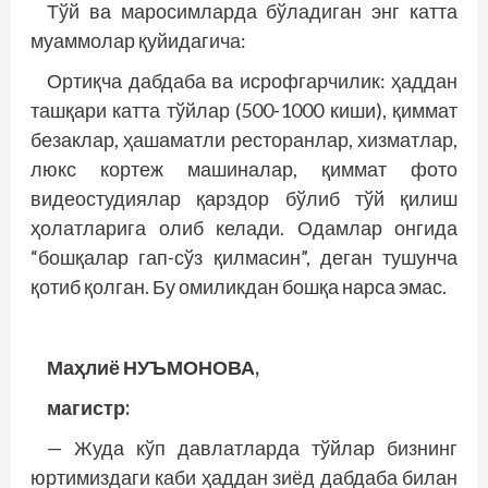
Тўй ва маросимларда бўладиган энг катта
муаммолар қуйидагича:
Ортиқча дабдаба ва исрофгарчилик: ҳаддан
ташқари катта тўйлар (500-1000 киши), қиммат
безаклар, ҳашаматли ресторанлар, хизматлар,
люкс кортеж машиналар, қиммат фото
видеостудиялар қарздор бўлиб тўй қилиш
ҳолатларига олиб келади. Одамлар онгида
“бошқалар гап-сўз қилмасин”, деган тушунча
қотиб қолган. Бу омиликдан бошқа нарса эмас.
Маҳлиё НУЪМОНОВА,
магистр:
— Жуда кўп давлатларда тўйлар бизнинг
юртимиздаги каби ҳаддан зиёд дабдаба билан