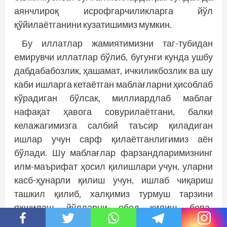
аянчлироқ исрофгарчиликларга йўл
қўйилаётганини кузатишимиз мумкин.
Бу иллатлар жамиятимизни таг-тубидан
емирувчи иллатлар бўлиб, бугунги кунда ушбу
дабдабабозлик, ҳашамат, ичкиликбозлик ва шу
каби ишларга кетаётган маблағларни ҳисоблаб
кўрадиган бўлсак, миллиардлаб маблағ
нафақат ҳавога совурилаётгани, балки
келажагимизга салбий таъсир қиладиган
ишлар учун сарф қилаётганлигимиз аён
бўлади. Шу маблағлар фарзандларимизнинг
илм-маърифат ҳосил қилишлари учун, уларни
касб-ҳунарли қилиш учун, ишлаб чиқариш
ташкил қилиб, халқимиз турмуш тарзини
яхшилаш, йўлларни обод қилиш, бева-
бечораларга ёрдам бериш каби хайрли