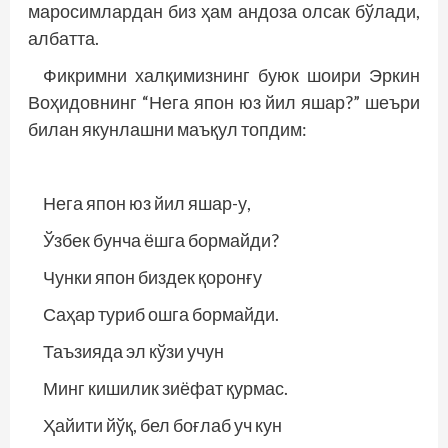
маросимлардан биз ҳам андоза олсак бўлади,
албатта.
Фикримни халқимизнинг буюк шоири Эркин
Воҳидовнинг “Нега япон юз йил яшар?” шеъри
билан якунлашни маъқул топдим:
Нега япон юз йил яшар-у,
Ўзбек бунча ёшга бормайди?
Чунки япон биздек қоронғу
Саҳар туриб ошга бормайди.
Таъзияда эл кўзи учун
Минг кишилик зиёфат қурмас.
Ҳайити йўқ, бел боғлаб уч кун