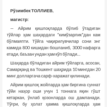
Рўзимбек ТОЛЛИЕВ,
магистр:
— Айрим қишлоқларда бўлиб ўтадиган
тўйлар ҳам шаҳардаги “кимўзарлик”дан кам
бўлмаяпти. Тўйга чақирилувчилар сони энг
камида 800 кишидан бошланиб, 3000 нафарга
етади, баъзан ундан ҳам кўп бўлади…
Шаҳарда бўладиган айрим тўйларга, асосан,
Самарқанд ва Тошкент шаҳрида 10 мингдан 20
минг долларгача сарф-харажат қилинади.
Айрим қишлоқ жойларда ҳам биргина суннат
тўйи наҳор оши учун 1 тоннага яқин гўшт
кетаркан, ўнлаб қозонларда ош дамланади.
Тўғри, бу ҳолат ҳамма қишлоқларда ҳам