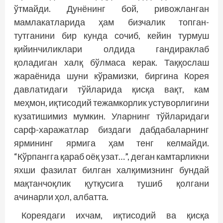
ўтмайди. Дунёнинг бой, ривожланган
мамлакатларида ҳам бизчалик топган-
тутганини бир кунда сочиб, кейин турмуш
қийинчиликлари олдида гандираклаб
қоладиган халқ бўлмаса керак. Таққослаш
жараёнида шуни кўрамизки, биргина Корея
давлатидаги тўйларида қисқа вақт, кам
меҳмон, иқтисодий тежамкорлик устуворлигини
кузатишимиз мумкин. Уларнинг тўйларидаги
сарф-харажатлар биздаги дабдабаларнинг
ярмининг ярмига ҳам тенг келмайди.
“Кўрпангга қараб оёқ узат…”, деган камтарликни
яхши фазилат билган халқимизнинг бундай
мақтанчоқлик қутқусига тушиб қолгани
ачинарли ҳол, албатта.
Кореядаги ихчам, иқтисодий ва қисқа