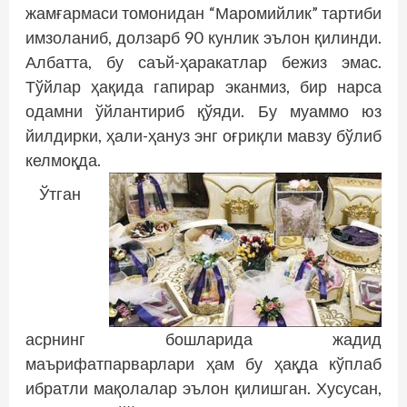
жамғармаси томонидан “Маромийлик” тартиби
имзоланиб, долзарб 90 кунлик эълон қилинди.
Албатта, бу саъй-ҳаракатлар бежиз эмас.
Тўйлар ҳақида гапирар эканмиз, бир нарса
одамни ўйлантириб қўяди. Бу муаммо юз
йилдирки, ҳали-ҳануз энг оғриқли мавзу бўлиб
келмоқда.
Ўтган
асрнинг бошларида жадид
маърифатпарварлари ҳам бу ҳақда кўплаб
ибратли мақолалар эълон қилишган. Хусусан,