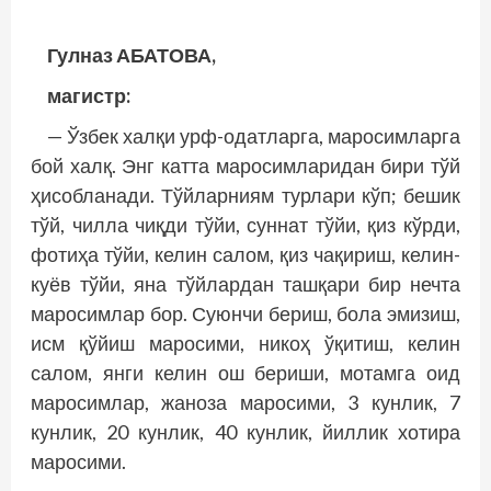
Гулназ АБАТОВА,
магистр:
— Ўзбек халқи урф-одатларга, маросимларга
бой халқ. Энг катта маросимларидан бири тўй
ҳисобланади. Тўйларниям турлари кўп; бешик
тўй, чилла чиқди тўйи, суннат тўйи, қиз кўрди,
фотиҳа тўйи, келин салом, қиз чақириш, келин-
куёв тўйи, яна тўйлардан ташқари бир нечта
маросимлар бор. Суюнчи бериш, бола эмизиш,
исм қўйиш маросими, никоҳ ўқитиш, келин
салом, янги келин ош бериши, мотамга оид
маросимлар, жаноза маросими, 3 кунлик, 7
кунлик, 20 кунлик, 40 кунлик, йиллик хотира
маросими.