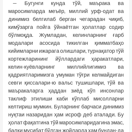
— Бугунги кунда тўй, маърака ва
маросимларда меъёр, миллий урф-одат ва
динимиз белгилаб берган чегарадан чиқиб,
кимўзарга пойга ўйнаётган ҳолатлар содир
бўлмоқда. Жумладан, келинларнинг ғарб
модалари асосида тикилган қимматбаҳо
кийимларни ижарага олишлари, турнақатор тўй
кортежларининг йўллардаги ҳаракатлари,
келин-куёвларнинг миллийлигимиз ва
қадриятларимизга умуман тўғри келмайдиган
севги қиссалари-ю вальс тушишлари, тўй ва
маъракаларга ҳаддан зиёд кўп инсонлар
таклиф этилиши каби кўплаб мисолларни
келтириш мумкин. Буларнинг барчаси динимиз
нуқтаи назаридан ҳам исроф деб аталади. Бу
ҳолат фақатгина тўй маросимларидагина эмас,
балки мусибат бўлган жойларда ҳам бундан-да