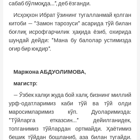
сабаб бўлмоқда…”, деб ёзганди.
Исҳоқхон Ибрат ўзининг тугалланмай қолган
китоби — “Замон тарозуси” асарида тўй билан
боғлиқ исрофгарчилик ҳақида ёзиб, охирида
шундай дейди: “Мана бу балолар устимизда
оғир бир юкдир”.
Маржона АБДУОЛИМОВА,
магистр:
— Ўзбек халқи жуда бой халқ. бизнинг миллий
урф-одатларимиз каби тўй ва тўй олди
маросимларимиз кўп. Дуоларимизда:
“Тўйларга етказсин…” дейилганидек,
топганимиз тўйлардан ортмайди. Ҳаётимиз
бешик тўйдан бошланиб, аза билан тугайди.