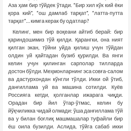
Аза ҳам бир тўйдек ўтади. “Бир хил кўк кий ёки
қора кий”, “ош дамлаб тарқат”, “латта-путта
тарқат”… кимга керак бу одатлар?
Келинг, мен бир воқеани айтиб берай: бир
қариндошимиз тўй қилди. Қарангки, она ният
қилган экан, тўйни уйда қилиш учун тўйдан
олдин уй қайтадан бузиб қурилди. Ва янги
келин учун қилинган сарполар тилларда
достон бўлди. Меҳмонларнинг эса совға-салом
ва дастурхондан кўнгли тўлди. Икки ой ўтиб,
данғиллама уй ва машина сотилди. Куёв
Россияга кетди, қолганлар ижарага чиқди.
Орадан бир йил ўтар-ўтмас, келин бу
йўқчиликка чидай олмади: ўша данғиллама тўй
ва у билан боғлиқ машмашалар туфайли бир
ёш оила бузилди. Аслида, тўйга сабаб икки