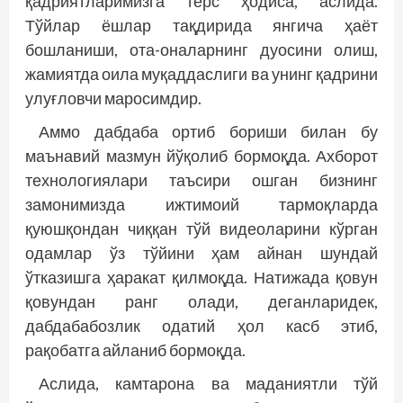
қадриятларимизга терс ҳодиса, аслида.
Тўйлар ёшлар тақдирида янгича ҳаёт
бошланиши, ота-оналарнинг дуосини олиш,
жамиятда оила муқаддаслиги ва унинг қадрини
улуғловчи маросимдир.
Аммо дабдаба ортиб бориши билан бу
маънавий мазмун йўқолиб бормоқда. Ахборот
технологиялари таъсири ошган бизнинг
замонимизда ижтимоий тармоқларда
қуюшқондан чиққан тўй видеоларини кўрган
одамлар ўз тўйини ҳам айнан шундай
ўтказишга ҳаракат қилмоқда. Натижада қовун
қовундан ранг олади, деганларидек,
дабдабабозлик одатий ҳол касб этиб,
рақобатга айланиб бормоқда.
Аслида, камтарона ва маданиятли тўй