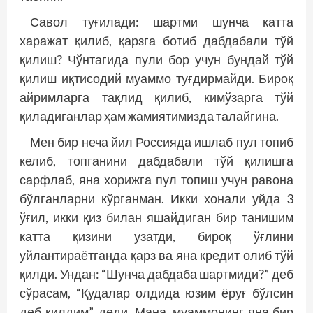
Савол туғилади: шартми шунча катта
харажат қилиб, қарзга ботиб дабдабали тўй
қилиш? Чўнтагида пули бор учун бундай тўй
қилиш иқтисодий муаммо туғдирмайди. Бироқ
айримларга тақлид қилиб, кимўзарга тўй
қиладиганлар ҳам жамиятимизда талайгина.
Мен бир неча йил Россияда ишлаб пул топиб
келиб, топганини дабдабали тўй қилишга
сарфлаб, яна хорижга пул топиш учун равона
бўлганларни кўрганман. Икки хонали уйда 3
ўғил, икки қиз билан яшайдиган бир танишим
катта қизини узатди, бироқ ўғлини
уйлантираётганда қарз ва яна кредит олиб тўй
қилди. Ундан: “Шунча дабдаба шартмиди?” деб
сўрасам, “Қудалар олдида юзим ёруғ бўлсин
деб қилдим”, деди. Мана, муаммонинг яна бир