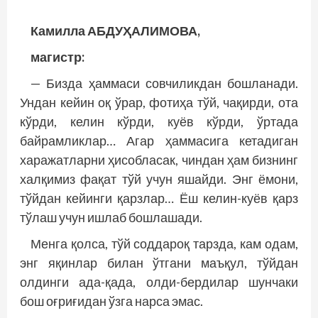
Камилла АБДУҲАЛИМОВА,
магистр:
— Бизда ҳаммаси совчиликдан бошланади.
Ундан кейин оқ ўрар, фотиҳа тўй, чақирди, ота
кўрди, келин кўрди, куёв кўрди, ўртада
байрамликлар… Агар ҳаммасига кетадиган
харажатларни ҳисобласак, чиндан ҳам бизнинг
халқимиз фақат тўй учун яшайди. Энг ёмони,
тўйдан кейинги қарзлар… Ёш келин-куёв қарз
тўлаш учун ишлаб бошлашади.
Менга қолса, тўй соддароқ тарзда, кам одам,
энг яқинлар билан ўтгани маъқул, тўйдан
олдинги ада-қада, олди-бердилар шунчаки
бош оғриғидан ўзга нарса эмас.