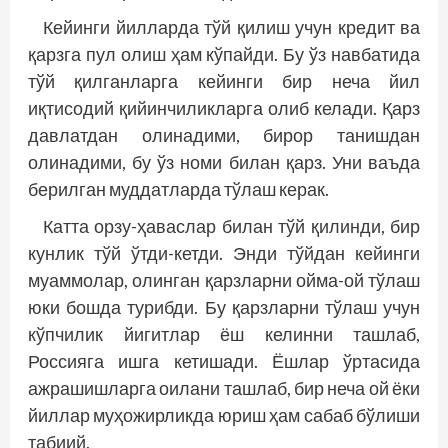
Кейинги йилларда тўй қилиш учун кредит ва
қарзга пул олиш ҳам кўпайди. Бу ўз навбатида
тўй қилганларга кейинги бир неча йил
иқтисодий қийинчиликларга олиб келади. Қарз
давлатдан олинадими, бирор танишдан
олинадими, бу ўз номи билан қарз. Уни ваъда
берилган муддатларда тўлаш керак.
Катта орзу-ҳаваслар билан тўй қилинди, бир
кунлик тўй ўтди-кетди. Энди тўйдан кейинги
муаммолар, олинган қарзларни ойма-ой тўлаш
юки бошда турибди. Бу қарзларни тўлаш учун
кўпчилик йигитлар ёш келинни ташлаб,
Россияга ишга кетишади. Ёшлар ўртасида
ажрашишларга оилани ташлаб, бир неча ой ёки
йиллар муҳожирликда юриш ҳам сабаб бўлиши
табиий.