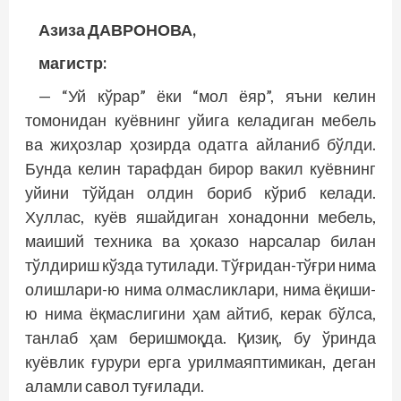
Азиза ДАВРОНОВА,
магистр:
— “Уй кўрар” ёки “мол ёяр”, яъни келин
томонидан куёвнинг уйига келадиган мебель
ва жиҳозлар ҳозирда одатга айланиб бўлди.
Бунда келин тарафдан бирор вакил куёвнинг
уйини тўйдан олдин бориб кўриб келади.
Хуллас, куёв яшайдиган хонадонни мебель,
маиший техника ва ҳоказо нарсалар билан
тўлдириш кўзда тутилади. Тўғридан-тўғри нима
олишлари-ю нима олмасликлари, нима ёқиши-
ю нима ёқмаслигини ҳам айтиб, керак бўлса,
танлаб ҳам беришмоқда. Қизиқ, бу ўринда
куёвлик ғурури ерга урилмаяптимикан, деган
аламли савол туғилади.