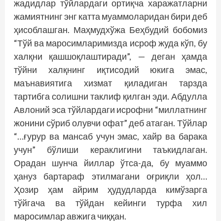
жадидлар тўйлардаги ортиқча харажатларни
жамиятнинг энг катта муаммоларидан бири деб
ҳисоблашган. Маҳмудхўжа Беҳбудий бобомиз
“Тўй ва маросимларимизда исроф жуда кўп, бу
халқни қашшоқлаштиради”, — деган ҳамда
тўйни халқнинг иқтисодий юкига эмас,
маънавиятига хизмат қиладиган тарзда
тартибга солишни таклиф қилган эди. Абдулла
Авлоний эса тўйлардаги исрофни “миллатнинг
жонини сўриб олувчи офат” деб атаган. Тўйлар
“…ғурур ва мансаб учун эмас, хайр ва барака
учун” бўлиши кераклигини таъкидлаган.
Орадан шунча йиллар ўтса-да, бу муаммо
ҳануз бартараф этилмагани оғриқли ҳол…
Ҳозир ҳам айрим ҳудудларда кимўзарга
тўйгача ва тўйдан кейинги турфа хил
маросимлар авжига чиққан.