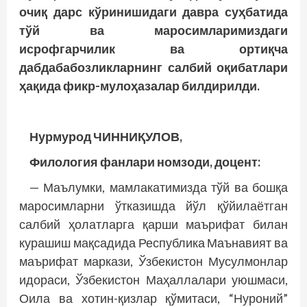
очиқ дарс кўринишидаги давра суҳбатида
тўй ва маросимларимиздаги
исрофгарчилик ва ортиқча
дабдабабозликларнинг салбий оқибатлари
ҳақида фикр-мулоҳазалар билдирилди.
Нурмурод ЧИННИҚУЛОВ,
Филология фанлари номзоди, доцент:
— Маълумки, мамлакатимизда тўй ва бошқа
маросимларни ўтказишда йўл қўйилаётган
салбий ҳолатларга қарши маърифат билан
курашиш мақсадида Республика Маънавият ва
маърифат маркази, Ўзбекистон Мусулмонлар
идораси, Ўзбекистон Маҳаллалари уюшмаси,
Оила ва хотин-қизлар қўмитаси, “Нуроний”