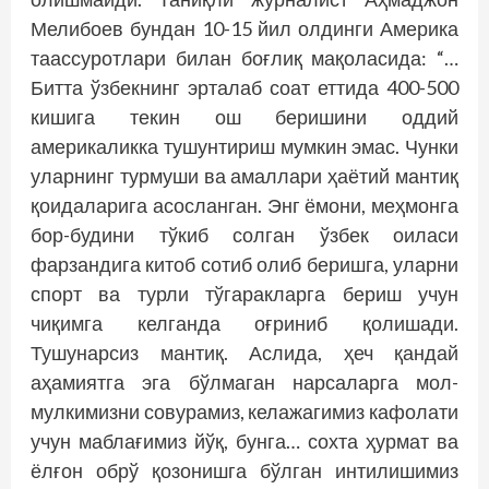
Мелибоев бундан 10-15 йил олдинги Америка
таассуротлари билан боғлиқ мақоласида: “…
Битта ўзбекнинг эрталаб соат еттида 400-500
кишига текин ош беришини оддий
америкаликка тушунтириш мумкин эмас. Чунки
уларнинг турмуши ва амаллари ҳаётий мантиқ
қоидаларига асосланган. Энг ёмони, меҳмонга
бор-будини тўкиб солган ўзбек оиласи
фарзандига китоб сотиб олиб беришга, уларни
спорт ва турли тўгаракларга бериш учун
чиқимга келганда оғриниб қолишади.
Тушунарсиз мантиқ. Аслида, ҳеч қандай
аҳамиятга эга бўлмаган нарсаларга мол-
мулкимизни совурамиз, келажагимиз кафолати
учун маблағимиз йўқ, бунга… сохта ҳурмат ва
ёлғон обрў қозонишга бўлган интилишимиз