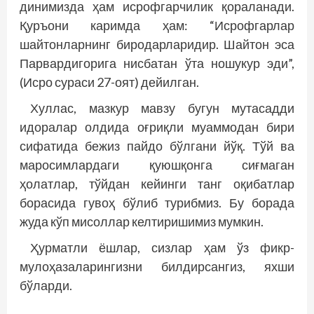
динимизда ҳам исрофгарчилик қораланади.
Қуръони каримда ҳам: “Исрофгарлар
шайтонларнинг биродарларидир. Шайтон эса
Парвардигорига нисбатан ўта ношукур эди”,
(Исро сураси 27-оят) дейилган.
Хуллас, мазкур мавзу бугун мутасадди
идоралар олдида оғриқли муаммодан бири
сифатида бежиз пайдо бўлгани йўқ. Тўй ва
маросимлардаги қуюшқонга сиғмаган
ҳолатлар, тўйдан кейинги танг оқибатлар
борасида гувоҳ бўлиб турибмиз. Бу борада
жуда кўп мисоллар келтиришимиз мумкин.
Ҳурматли ёшлар, сизлар ҳам ўз фикр-
мулоҳазаларингизни билдирсангиз, яхши
бўларди.