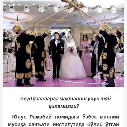
ёхуд ўзгаларга мақтаниш учун тўй
қиламизми?
Юнус Ражабий номидаги Ўзбек миллий
мусиқа санъати институтида бўлиб ўтган