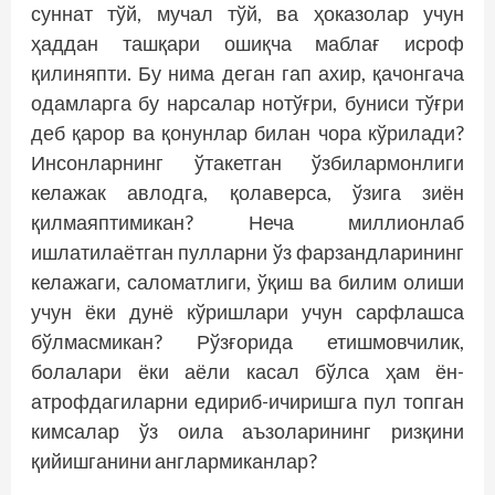
суннат тўй, мучал тўй, ва ҳоказолар учун
ҳаддан ташқари ошиқча маблағ исроф
қилиняпти. Бу нима деган гап ахир, қачонгача
одамларга бу нарсалар нотўғри, буниси тўғри
деб қарор ва қонунлар билан чора кўрилади?
Инсонларнинг ўтакетган ўзбилармонлиги
келажак авлодга, қолаверса, ўзига зиён
қилмаяптимикан? Неча миллионлаб
ишлатилаётган пулларни ўз фарзандларининг
келажаги, саломатлиги, ўқиш ва билим олиши
учун ёки дунё кўришлари учун сарфлашса
бўлмасмикан? Рўзғорида етишмовчилик,
болалари ёки аёли касал бўлса ҳам ён-
атрофдагиларни едириб-ичиришга пул топган
кимсалар ўз оила аъзоларининг ризқини
қийишганини англармиканлар?