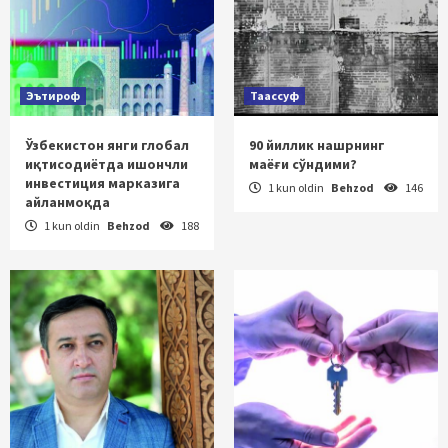
Эътироф
Таассуф
Ўзбекистон янги глобал
90 йиллик нашрнинг
иқтисодиётда ишончли
маёғи сўндими?
инвестиция марказига
1 kun oldin
Behzod
146
айланмоқда
1 kun oldin
Behzod
188