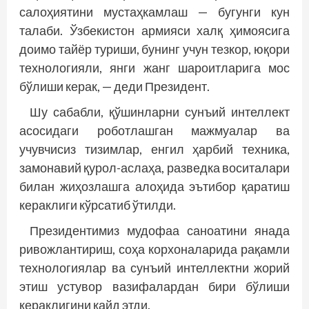
салоҳиятини мустаҳкамлаш — бугунги кун
талаби. Ўзбекистон армияси халқ ҳимоясига
доимо тайёр туриши, бунинг учун тезкор, юқори
технологияли, янги жанг шароитларига мос
бўлиши керак, — деди Президент.
Шу сабабли, қўшинларни сунъий интеллект
асосидаги роботлашган мажмуалар ва
учувчисиз тизимлар, енгил ҳарбий техника,
замонавий қурол-аслаҳа, разведка воситалари
билан жиҳозлашга алоҳида эътибор қаратиш
кераклиги кўрсатиб ўтилди.
Президентимиз мудофаа саноатини янада
ривожлантириш, соҳа корхоналарида рақамли
технологиялар ва сунъий интеллектни жорий
этиш устувор вазифалардан бири бўлиши
кераклигини қайд этди.