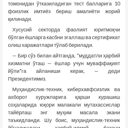
томонидан ўтказиладиган тест балларига 10
фоизлик имтиёз бериш амалиёти жорий
қилинади.
Хусусий секторда фаолият юритмоқчи
бўлган ёшларга касбни эгаллаш ва сертификат
олиш харажатлари тўлаб берилади.
— Бир сўз билан айтганда, “муддатли ҳарбий
хизматни ўташ — ёшлар учун муваффақият
йўли”га айланиши керак, — деди
Президентимиз.
Муҳандислик-техник, киберхавфсизлик ва
ахборот хуружларига қарши курашиш
соҳаларида юқори малакали мутахассислар
тайёрлаш энг муҳим масала экани
таъкидланди. Шу боис, муҳандислик-техник
йўналишдаги ҳарбий-илмий базани