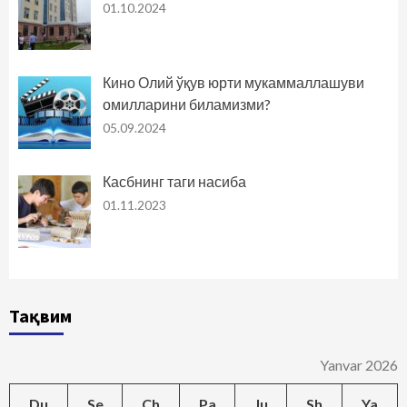
01.10.2024
Кино Олий ўқув юрти мукаммаллашуви
омилларини биламизми?
05.09.2024
Касбнинг таги насиба
01.11.2023
Тақвим
Yanvar 2026
Du
Se
Ch
Pa
Ju
Sh
Ya