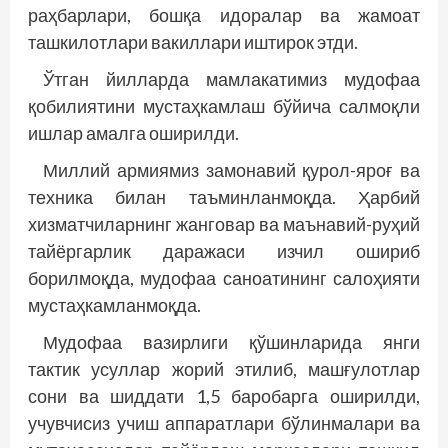
раҳбарлари, бошқа идоралар ва жамоат
ташкилотлари вакиллари иштирок этди.
Ўтган йилларда мамлакатимиз мудофаа
қобилиятини мустаҳкамлаш бўйича салмоқли
ишлар амалга оширилди.
Миллий армиямиз замонавий қурол-яроғ ва
техника билан таъминланмоқда. Ҳарбий
хизматчиларнинг жанговар ва маънавий-руҳий
тайёргарлик даражаси изчил ошириб
борилмоқда, мудофаа саноатининг салоҳияти
мустаҳкамланмоқда.
Мудофаа вазирлиги қўшинларида янги
тактик усуллар жорий этилиб, машғулотлар
сони ва шиддати 1,5 баробарга оширилди,
учувчисиз учиш аппаратлари бўлинмалари ва