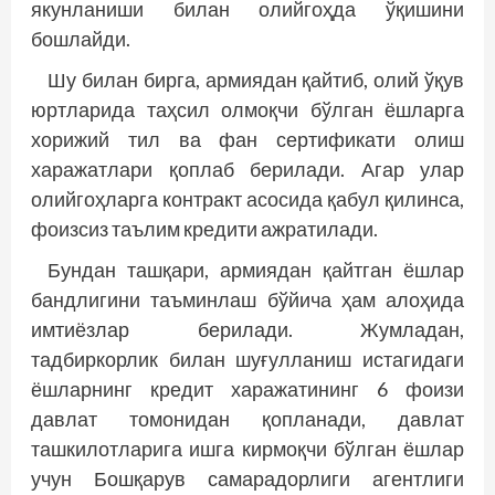
якунланиши билан олийгоҳда ўқишини
бошлайди.
Шу билан бирга, армиядан қайтиб, олий ўқув
юртларида таҳсил олмоқчи бўлган ёшларга
хорижий тил ва фан сертификати олиш
харажатлари қоплаб берилади. Агар улар
олийгоҳларга контракт асосида қабул қилинса,
фоизсиз таълим кредити ажратилади.
Бундан ташқари, армиядан қайтган ёшлар
бандлигини таъминлаш бўйича ҳам алоҳида
имтиёзлар берилади. Жумладан,
тадбиркорлик билан шуғулланиш истагидаги
ёшларнинг кредит харажатининг 6 фоизи
давлат томонидан қопланади, давлат
ташкилотларига ишга кирмоқчи бўлган ёшлар
учун Бошқарув самарадорлиги агентлиги