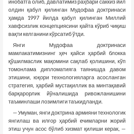
инобатга олиб, давлатимиз раҳбари саккиз йил
олдин қабул қилинган Мудофаа доктринаси
ҳамда 1997 йилда қабул қилинган Миллий
хавфсизлик концепциясини қайта кўриб чиқиш
вақти келганини кўрсатиб ўтди.
Янги Мудофаа доктринаси
мамлакатимизнинг ҳеч қайси ҳарбий блокка
қўшилмаслик мақомини сақлаб қолишини, кўп
томонлама дипломатияга таянишда давом
этишини, юқори технологияларга асосланган
стратегия, ҳарбий мустақиллик ва минтақавий
барқарорлик йўналишида ривожланишини
таъминлаши лозимлиги таъкидланди.
— Умуман, янги доктрина армияни технологик
янгилаш ва илғор ҳарбий ечимларни жорий
этиш учун асос бўлиб хизмат қилиши керак, —