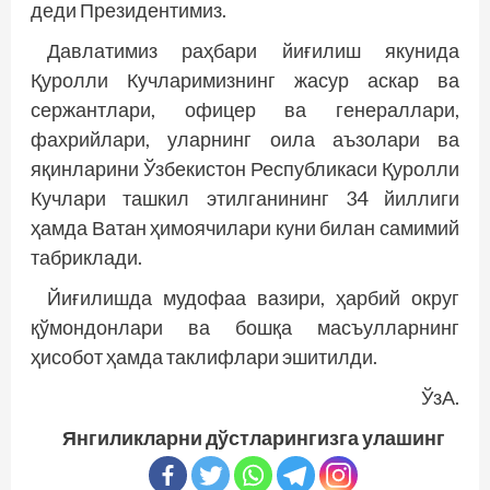
деди Президентимиз.
Давлатимиз раҳбари йиғилиш якунида
Қуролли Кучларимизнинг жасур аскар ва
сержантлари, офицер ва генераллари,
фахрийлари, уларнинг оила аъзолари ва
яқинларини Ўзбекистон Республикаси Қуролли
Кучлари ташкил этилганининг 34 йиллиги
ҳамда Ватан ҳимоячилари куни билан самимий
табриклади.
Йиғилишда мудофаа вазири, ҳарбий округ
қўмондонлари ва бошқа масъулларнинг
ҳисобот ҳамда таклифлари эшитилди.
ЎзА.
Янгиликларни дўстларингизга улашинг