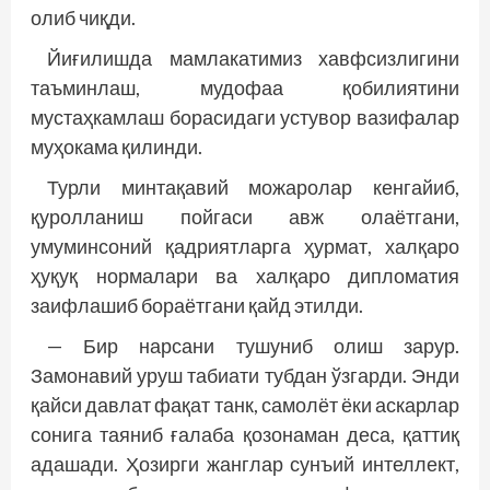
олиб чиқди.
Йиғилишда мамлакатимиз хавфсизлигини
таъминлаш, мудофаа қобилиятини
мустаҳкамлаш борасидаги устувор вазифалар
муҳокама қилинди.
Турли минтақавий можаролар кенгайиб,
қуролланиш пойгаси авж олаётгани,
умуминсоний қадриятларга ҳурмат, халқаро
ҳуқуқ нормалари ва халқаро дипломатия
заифлашиб бораётгани қайд этилди.
— Бир нарсани тушуниб олиш зарур.
Замонавий уруш табиати тубдан ўзгарди. Энди
қайси давлат фақат танк, самолёт ёки аскарлар
сонига таяниб ғалаба қозонаман деса, қаттиқ
адашади. Ҳозирги жанглар сунъий интеллект,