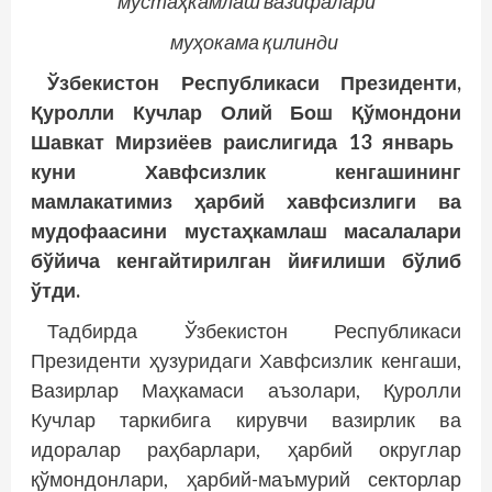
мустаҳкамлаш вазифалари
муҳокама қилинди
Ўзбекистон Республикаси Президенти,
Қуролли
Кучлар Олий Бош
Қўмондони
Шавкат Мирзиёев раислигида 13 январь
куни Хавфсизлик кенгашининг
мамлакатимиз
ҳарбий
хавфсизлиги ва
мудофаасини мустаҳкамлаш масалалари
бўйича кенгайтирилган йиғилиши бўлиб
ўтди.
Тадбирда Ўзбекистон Республикаси
Президенти ҳузуридаги Хавфсизлик кенгаши,
Вазирлар Маҳкамаси аъзолари, Қуролли
Кучлар таркибига кирувчи вазирлик ва
идоралар раҳбарлари, ҳарбий округлар
қўмондонлари, ҳарбий-маъмурий секторлар