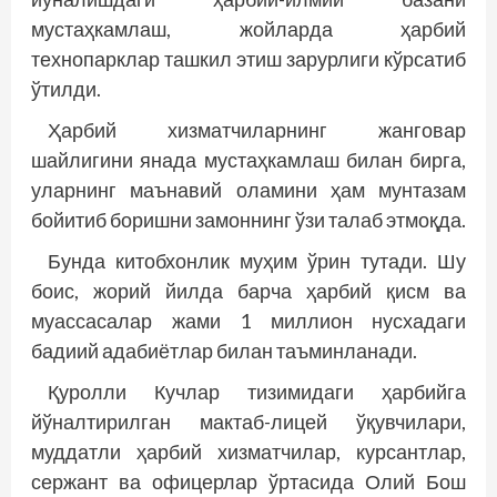
мустаҳкамлаш, жойларда ҳарбий
технопарклар ташкил этиш зарурлиги кўрсатиб
ўтилди.
Ҳарбий хизматчиларнинг жанговар
шайлигини янада мустаҳкамлаш билан бирга,
уларнинг маънавий оламини ҳам мунтазам
бойитиб боришни замоннинг ўзи талаб этмоқда.
Бунда китобхонлик муҳим ўрин тутади. Шу
боис, жорий йилда барча ҳарбий қисм ва
муассасалар жами 1 миллион нусхадаги
бадиий адабиётлар билан таъминланади.
Қуролли Кучлар тизимидаги ҳарбийга
йўналтирилган мактаб-лицей ўқувчилари,
муддатли ҳарбий хизматчилар, курсантлар,
сержант ва офицерлар ўртасида Олий Бош