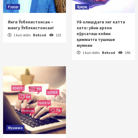
Ғурур
Ҳуқуқ
Янги Ўзбекистонсан –
Уй олишдаги энг катта
мангу Ўзбекистонсан!
хато: уйни арзон
кўрсатиш кейин
1 kun oldin
Behzod
132
қимматга тушиши
мумкин
1 kun oldin
Behzod
146
Муаммо