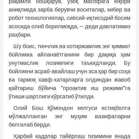
рақамли бошқарув, узоқ масофага юқори
аниқликда зарба берувчи воситалар, кибер ва
робот технологиялар, сиёсий-иқтисодий босим
асосида олиб борилмоқда, — деди давлатимиз
раҳбари.
Шу боис, тинчлик ва хотиржамлик энг қиммат
бойликка айланаётганини бир дақиқа ҳам
унутмаслик лозимлиги таъкидланди. Бу
бойликни асраб-авайлаш учун эса ҳар бир соҳа
ва тармоқ хавф-хатарларга олдиндан жавоб
қайтариш бўйича “проактив иш режими”га
ўтиши шартлиги кўрсатиб ўтилди.
Олий Бош Қўмондон келгуси истиқболга
мўлжалланган энг муҳим вазифаларни
белгилаб берди.
Ҳарбий кадрлар тайёрлаш тизимини янада