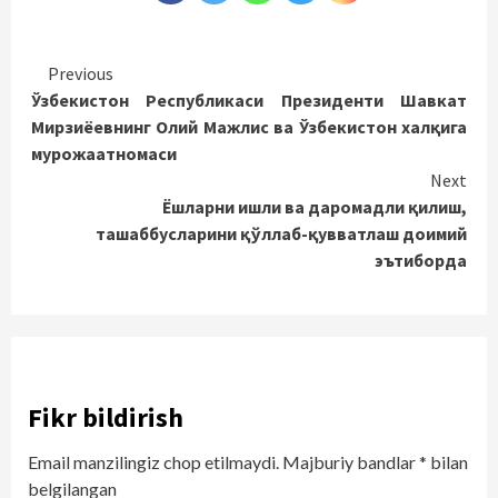
Continue
Previous
Ўзбекистон Республикаси Президенти Шавкат
Reading
Мирзиёевнинг Олий Мажлис ва Ўзбекистон халқига
мурожаатномаси
Next
Ёшларни ишли ва даромадли қилиш,
ташаббусларини қўллаб-қувватлаш доимий
эътиборда
Fikr bildirish
Email manzilingiz chop etilmaydi.
Majburiy bandlar
*
bilan
belgilangan