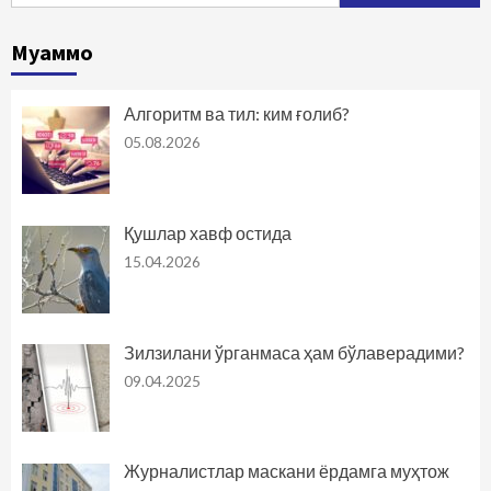
Муаммо
Алгоритм ва тил: ким ғолиб?
05.08.2026
Қушлар хавф остида
15.04.2026
Зилзилани ўрганмаса ҳам бўлаверадими?
09.04.2025
Журналистлар маскани ёрдамга муҳтож