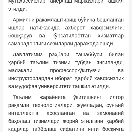
мутахассислар тайёрлаш марказлари ташкил
этилди.
Армияни рақамлаштириш бўйича бошланган
ишлар натижасида ахборот хавфсизлиги,
бошқарув ва кўрсатилаётган хизматлар
самарадорлиги сезиларли даражада ошди.
Давлатимиз раҳбари ташаббуси билан
ҳарбий таълим тизими тубдан янгиланди,
малакали профессор-ўқитувчи ва
инструкторлардан иборат Ҳарбий хавфсизлик
ва мудофаа университети ташкил этилди.
Таълим жараёнига ўқитишнинг илғор
рақамли технологиялари, жумладан, сунъий
интеллектга асосланган ва замонавий
баҳолаш тизимлари жорий этилгани ҳарбий
кадрлар тайёрлаш сифатини янги босқичга