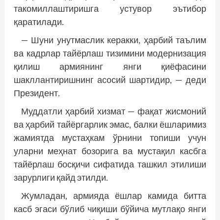
такомиллаштиришга устувор эътибор
қаратилади.
— Шуни унутмаслик керакки, ҳарбий таълим
ва кадрлар тайёрлаш тизимини модернизация
қилиш армиянинг янги қиёфасини
шакллантиришнинг асосий шартидир, — деди
Президент.
Муддатли ҳарбий хизмат — фақат жисмоний
ва ҳарбий тайёргарлик эмас, балки ёшларимиз
жамиятда мустаҳкам ўрнини топиши учун
уларни меҳнат бозорига ва мустақил касбга
тайёрлаш босқичи сифатида ташкил этилиши
зарурлиги қайд этилди.
Жумладан, армияда ёшлар камида битта
касб эгаси бўлиб чиқиши бўйича мутлақо янги