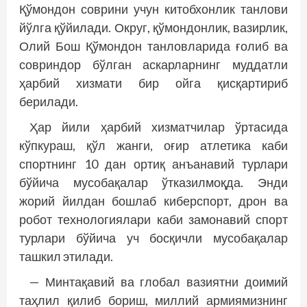
Қўмондон соврини учун китобхонлик танлови
йўлга қўйилади. Округ, қўмондонлик, вазирлик,
Олий Бош Қўмондон танловларида ғолиб ва
совриндор бўлган аскарларнинг муддатли
ҳарбий хизмати бир ойга қисқартириб
берилади.
Ҳар йили ҳарбий хизматчилар ўртасида
кўпкураш, қўл жанги, оғир атлетика каби
спортнинг 10 дан ортиқ анъанавий турлари
бўйича мусобақалар ўтказилмоқда. Энди
жорий йилдан бошлаб киберспорт, дрон ва
робот технологиялари каби замонавий спорт
турлари бўйича уч босқичли мусобақалар
ташкил этилади.
— Минтақавий ва глобал вазиятни доимий
таҳлил қилиб бориш, миллий армиямизнинг