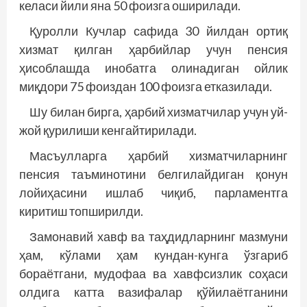
келаси йили яна 50 фоизга оширилади.
Қуролли Кучлар сафида 30 йилдан ортиқ
хизмат қилган ҳарбийлар учун пенсия
ҳисоблашда инобатга олинадиган ойлик
миқдори 75 фоиздан 100 фоизга етказилади.
Шу билан бирга, ҳарбий хизматчилар учун уй-
жой қурилиши кенгайтирилади.
Масъулларга ҳарбий хизматчиларнинг
пенсия таъминотини белгилайдиган қонун
лойиҳасини ишлаб чиқиб, парламентга
киритиш топширилди.
Замонавий хавф ва таҳдидларнинг мазмуни
ҳам, кўлами ҳам кундан-кунга ўзгариб
бораётгани, мудофаа ва хавфсизлик соҳаси
олдига катта вазифалар қўйилаётганини