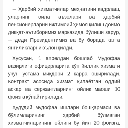
— Ҳарбий хизматчилар меҳнатини қадрлаш,
уларнинг оила аъзолари ва ҳарбий
пенсионерларни ижтимоий ҳимоя қилиш доимо
диққат-эътиборимиз марказида бўлиши зарур,
— деди Президентимиз ва бу борада катта
янгиликларни эълон қилди.
Хусусан, 1 апрелдан бошлаб Мудофаа
вазирлиги офицерларига кўп йиллик хизмати
учун устама миқдори 2 карра оширилади.
Контракт асосида хизмат қилаётган оддий
аскар ва сержантларнинг ойлик маоши 10
фоизга кўпайтирилади.
Ҳудудий мудофаа ишлари бошқармаси ва
бўлимларининг ҳарбий бўлмаган
хизматчиларининг ойлиги бу йил 20 фоизга,