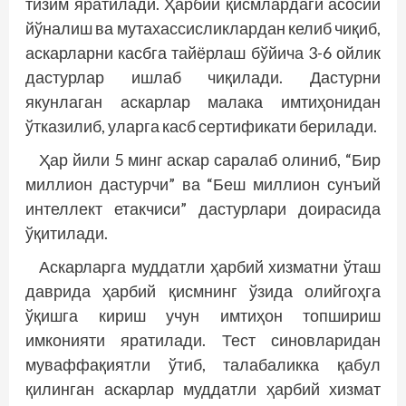
тизим яратилади. Ҳарбий қисмлардаги асосий
йўналиш ва мутахассисликлардан келиб чиқиб,
аскарларни касбга тайёрлаш бўйича 3-6 ойлик
дастурлар ишлаб чиқилади. Дастурни
якунлаган аскарлар малака имтиҳонидан
ўтказилиб, уларга касб сертификати берилади.
Ҳар йили 5 минг аскар саралаб олиниб, “Бир
миллион дастурчи” ва “Беш миллион сунъий
интеллект етакчиси” дастурлари доирасида
ўқитилади.
Аскарларга муддатли ҳарбий хизматни ўташ
даврида ҳарбий қисмнинг ўзида олийгоҳга
ўқишга кириш учун имтиҳон топшириш
имконияти яратилади. Тест синовларидан
муваффақиятли ўтиб, талабаликка қабул
қилинган аскарлар муддатли ҳарбий хизмат