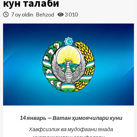
кун талаби
7 oy oldin
Behzod
3 010
14 январь — Ватан ҳимоячилари куни
Хавфсизлик ва мудофаани янада