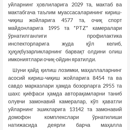
уйларнинг ҳовлиларига 2029 та, мактаб ва
мактабгача таълим муассасаларининг кириш-
чиқиш жойларига 4577 та, очиқ спорт
майдонларига 1995 та “PTZ” камералари
ўрнатилганлиги профилактика
инспекторларига жуда қўл келиб,
ҳуқуқбузарликларнинг барвақт олдини олиш
имкониятлари очиқ-ойдин яратилди.
Шуни қайд қилиш лозимки, маҳаллаларнинг
асосий кириш-чиқиш жойларига 8454 та ва
савдо марказлари ҳамда бозорларга 2955 та
шахс қиёфаси ҳамда авторақамларни таниб
олувчи замонавий камералар, кўп қаватли
уйларнинг эшикларига 13142 та замонавий
домофон комплекслари ўрнатилиши
натижасида деярли барча маҳалла