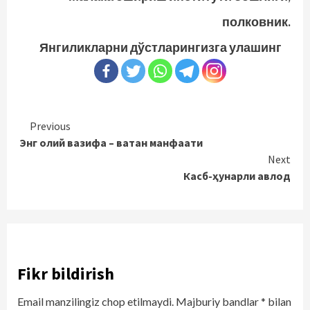
полковник.
Янгиликларни дўстларингизга улашинг
Continue
Previous
Энг олий вазифа – ватан манфаати
Reading
Next
Касб-ҳунарли авлод
Fikr bildirish
Email manzilingiz chop etilmaydi.
Majburiy bandlar
*
bilan