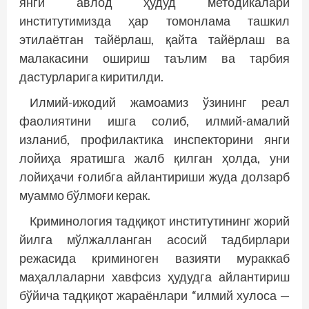
янги авлод ҳудуд методикалари
институтимизда ҳар томонлама ташкил
этилаётган тайёрлаш, қайта тайёрлаш ва
малакасини ошириш таълим ва тарбия
дастурларига киритилди.
Илмий-ижодий жамоамиз ўзининг реал
фаолиятини ишга солиб, илмий-амалий
изланиб, профилактика инспекторини янги
лойиҳа яратишга жалб қилган ҳолда, уни
лойиҳачи ғолибга айлантириши жуда долзарб
муаммо бўлмоғи керак.
Криминология тадқиқот институтининг жорий
йилга мўлжалланган асосий тадбирлари
режасида криминоген вазияти мураккаб
маҳаллаларни хавфсиз ҳудудга айлантириш
бўйича тадқиқот жараёнлари “илмий хулоса —