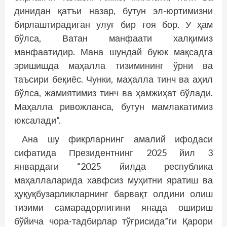
динидан қатъи назар, бутун эл-юртимизни
бирлаштирадиган улуғ бир ғоя бор. У ҳам
бўлса, Ватан манфаати халқимиз
манфаатидир. Мана шундай буюк мақсадга
эришишда маҳалла тизимининг ўрни ва
таъсири беқиёс. Чунки, маҳалла тинч ва аҳил
бўлса, жамиятимиз тинч ва ҳамжиҳат бўлади.
Маҳалла ривожланса, бутун мамлакатимиз
юксалади”.
Ана шу фикрларнинг амалий ифодаси
сифатида Президентнинг 2025 йил 3
январдаги “2025 йилда республика
маҳаллаларида хавфсиз муҳитни яратиш ва
ҳуқуқбузарликларнинг барвақт олдини олиш
тизими самарадорлигини янада ошириш
бўйича чора-тадбирлар тўғрисида”ги Қарори