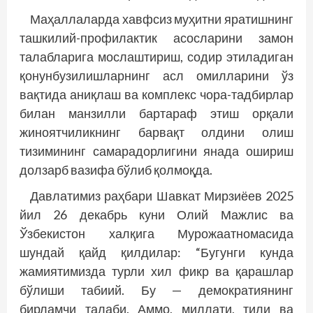
Маҳаллаларда хавфсиз муҳитни яратишнинг
ташкилий-профилактик асосларини замон
талабларига мослаштириш, содир этиладиган
қонунбузилишларнинг асл омилларини ўз
вақтида аниқлаш ва комплекс чора-тадбирлар
билан манзилли бартараф этиш орқали
жиноятчиликнинг барвақт олдини олиш
тизимининг самарадорлигини янада ошириш
долзарб вазифа бўлиб қолмоқда.
Давлатимиз раҳбари Шавкат Мирзиёев 2025
йил 26 декабрь куни Олий Мажлис ва
Ўзбекистон халқига Мурожаатномасида
шундай қайд қилдилар: “Бугунги кунда
жамиятимизда турли хил фикр ва қарашлар
бўлиши табиий. Бу — демократиянинг
бирламчи талаби. Аммо, миллати, тили ва