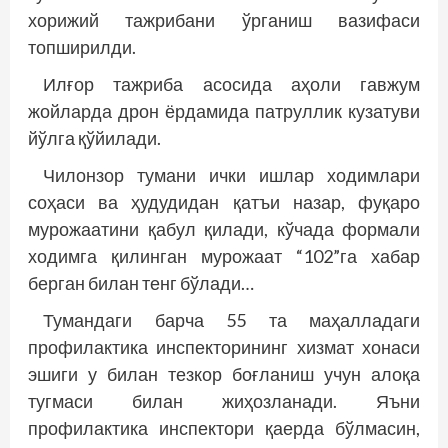
хорижий тажрибани ўрганиш вазифаси
топширилди.
Илғор тажриба асосида аҳоли гавжум
жойларда дрон ёрдамида патруллик кузатуви
йўлга қўйилади.
Чилонзор тумани ички ишлар ходимлари
соҳаси ва ҳудудидан қатъи назар, фуқаро
мурожаатини қабул қилади, кўчада формали
ходимга қилинган мурожаат “102”га хабар
берган билан тенг бўлади…
Тумандаги барча 55 та маҳалладаги
профилактика инспекторининг хизмат хонаси
эшиги у билан тезкор боғланиш учун алоқа
тугмаси билан жиҳозланади. Яъни
профилактика инспектори қаерда бўлмасин,