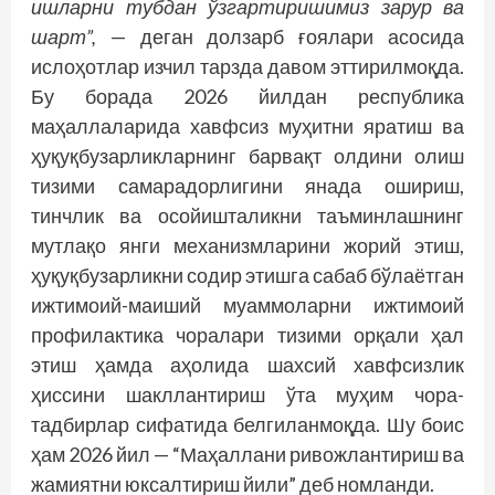
ишларни тубдан ўзгартиришимиз зарур ва
шарт”,
— деган долзарб ғоялари асосида
ислоҳотлар изчил тарзда давом эттирилмоқда.
Бу борада 2026 йилдан республика
маҳаллаларида хавфсиз муҳитни яратиш ва
ҳуқуқбузарликларнинг барвақт олдини олиш
тизими самарадорлигини янада ошириш,
тинчлик ва осойишталикни таъминлашнинг
мутлақо янги механизмларини жорий этиш,
ҳуқуқбузарликни содир этишга сабаб бўлаётган
ижтимоий-маиший муаммоларни ижтимоий
профилактика чоралари тизими орқали ҳал
этиш ҳамда аҳолида шахсий хавфсизлик
ҳиссини шакллантириш ўта муҳим чора-
тадбирлар сифатида белгиланмоқда. Шу боис
ҳам 2026 йил — “Маҳаллани ривожлантириш ва
жамиятни юксалтириш йили” деб номланди.