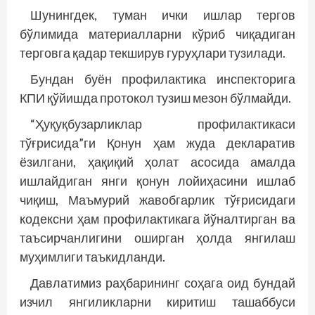
Шунингдек, туман ички ишлар тергов
бўлимида материалларни кўриб чиқадиган
терговга қадар текширув гуруҳлари тузилади.
Бундан буён профилактика инспекторига
КПИ қўйишда протокол тузиш мезон бўлмайди.
“Ҳуқуқбузарликлар профилактикаси
тўғрисида”ги Қонун ҳам жуда декларатив
ёзилгани, ҳақиқий ҳолат асосида амалда
ишлайдиган янги қонун лойиҳасини ишлаб
чиқиш, Маъмурий жавобгарлик тўғрисидаги
кодексни ҳам профилактикага йўналтирган ва
таъсирчанлигини оширган ҳолда янгилаш
муҳимлиги таъкидланди.
Давлатимиз раҳбарининг соҳага оид бундай
изчил янгиликларни киритиш ташаббуси