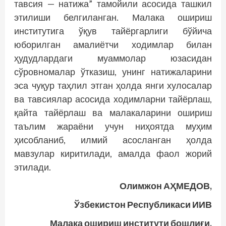
тавсия — натижа” тамойили асосида ташкил
этилиши белгиланган. Малака ошириш
институтига ўқув тайёргарлиги бўйича
юборилган амалиётчи ходимлар билан
ҳудудлардаги муаммолар юзасидан
сўровномалар ўтказиш, унинг натижаларини
эса чуқур таҳлил этган ҳолда янги хулосалар
ва тавсиялар асосида ходимларни тайёрлаш,
қайта тайёрлаш ва малакаларини ошириш
таълим жараёни учун ниҳоятда муҳим
ҳисобланиб, илмий асосланган ҳолда
мавзулар киритилади, амалда фаол жорий
этилади.
Олимжон АҲМЕДОВ,
Ўзбекистон Республикаси ИИВ
Малака ошириш институти бошлиғи,