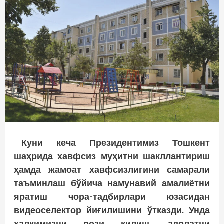
Куни кеча Президентимиз Тошкент
шаҳрида хавфсиз муҳитни шакллантириш
ҳамда жамоат хавфсизлигини самарали
таъминлаш бўйича намунавий амалиётни
яратиш чора-тадбирлари юзасидан
видеоселектор йиғилишини ўтказди. Унда
халқимизни рози қилиш, адолатни