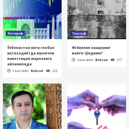
Эътироф
Таассуф
Ўзбекистон янги глобал
90 йиллик нашрнинг
иқтисодиётда ишончли
маёғи сўндими?
инвестиция марказига
3 kun oldin
Behzod
177
айланмоқда
3 kun oldin
Behzod
225