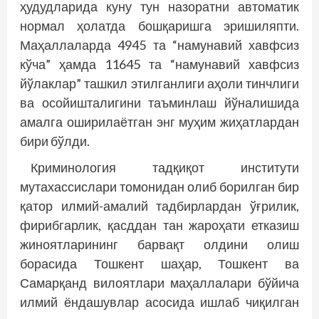
ҳудудларида куну тун назоратни автоматик
нормал ҳолатда бошқаришга эришиляпти.
Маҳаллаларда 4945 та “намунавий хавфсиз
кўча” ҳамда 11645 та “намунавий хавфсиз
йўлаклар” ташкил этилганлиги аҳоли тинчлиги
ва осойишталигини таъминлаш йўналишида
амалга оширилаётган энг муҳим жиҳатлардан
бири бўлди.
Криминология тадқиқот институти
мутахассислари томонидан олиб борилган бир
қатор илмий-амалий тадбирлардан ўғрилик,
фирибгарлик, қасддан тан жароҳати етказиш
жиноятларининг барвақт олдини олиш
борасида Тошкент шаҳар, Тошкент ва
Самарқанд вилоятлари маҳаллалари бўйича
илмий ёндашувлар асосида ишлаб чиқилган