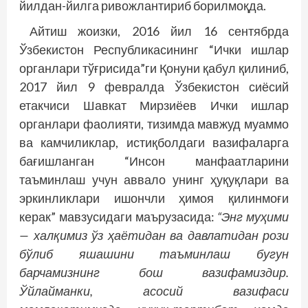
йилдан-йилга ривожлантириб борилмоқда.
Айтиш жоизки, 2016 йил 16 сентябрда
Ўзбекистон Республикасининг “Ички ишлар
органлари тўғрисида”ги Қонуни қабул қилиниб,
2017 йил 9 февралда Ўзбекистон сиёсий
етакчиси Шавкат Мирзиёев Ички ишлар
органлари фаолияти, тизимда мавжуд муаммо
ва камчиликлар, истиқболдаги вазифаларга
бағишланган “Инсон манфаатларини
таъминлаш учун аввало унинг ҳуқуқлари ва
эркинликлари ишончли ҳимоя қилинмоғи
керак” мавзусидаги маърузасида:
“Энг муҳими
— халқимиз ўз ҳаётидан ва давлатидан рози
бўлиб яшашини таъминлаш бугун
барчамизнинг бош вазифамиздир.
Ўйлайманки, асосий вазифаси