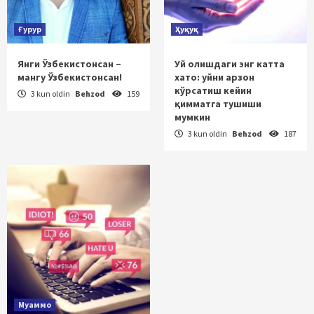
Ғурур
Ҳуқуқ
Янги Ўзбекистонсан –
Уй олишдаги энг катта
мангу Ўзбекистонсан!
хато: уйни арзон
кўрсатиш кейин
3 kun oldin
Behzod
159
қимматга тушиши
мумкин
3 kun oldin
Behzod
187
Муаммо