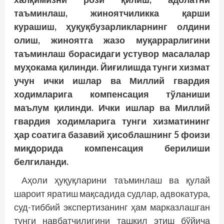
таъминлаш, жиноятчиликка қарши
курашиш, ҳуқуқбузарликларнинг олдини
олиш, жиноятга жазо муқаррарлигини
таъминлаш борасидаги устувор масалалар
муҳокама қилинди. Йиғилишда тунги хизмат
учун ички ишлар ва Миллий гвардия
ходимларига компенсация тўланиши
маълум қилинди. Ички ишлар ва Миллий
гвардия ходимларига тунги хизматининг
ҳар соатига базавий ҳисоблашнинг 5 фоизи
миқдорида компенсация берилиши
белгиланди.
Аҳоли ҳуқуқларини таъминлаш ва қулай
шароит яратиш мақсадида судлар, адвокатура,
суд-тиббий экспертизанинг ҳам марказлашган
тунги навбатчилигини ташкил этиш бўйича