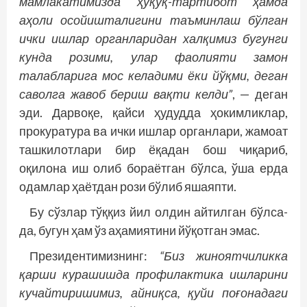
мамлакатимизда ҳуқуқ-тартибот ҳамда
аҳоли осойишталигини таъминлаш бўлган
ички ишлар органларидан халқимиз бугунги
кунда розими, улар фаолияти замон
талабларига мос келадими ёки йўқми, деган
саволга жавоб бериш вақти келди”
, — деган
эди. Дарвоқе, қайси ҳудудда ҳокимликлар,
прокуратура ва ички ишлар органлари, жамоат
ташкилотлари бир ёқадан бош чиқариб,
оқилона иш олиб бораётган бўлса, ўша ерда
одамлар ҳаётдан рози бўлиб яшаяпти.
Бу сўзлар тўққиз йил олдин айтилган бўлса-
да, бугун ҳам ўз аҳамиятини йўқотган эмас.
Президентимизнинг:
“Биз жиноятчиликка
қарши курашишда профилактика ишларини
кучайтиришимиз, айниқса, қуйи поғонадаги