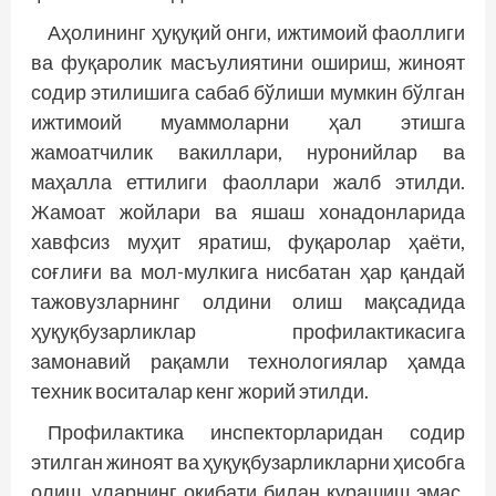
Аҳолининг ҳуқуқий онги, ижтимоий фаоллиги
ва фуқаролик масъулиятини ошириш, жиноят
содир этилишига сабаб бўлиши мумкин бўлган
ижтимоий муаммоларни ҳал этишга
жамоатчилик вакиллари, нуронийлар ва
маҳалла еттилиги фаоллари жалб этилди.
Жамоат жойлари ва яшаш хонадонларида
хавфсиз муҳит яратиш, фуқаролар ҳаёти,
соғлиғи ва мол-мулкига нисбатан ҳар қандай
тажовузларнинг олдини олиш мақсадида
ҳуқуқбузарликлар профилактикасига
замонавий рақамли технологиялар ҳамда
техник воситалар кенг жорий этилди.
Профилактика инспекторларидан содир
этилган жиноят ва ҳуқуқбузарликларни ҳисобга
олиш, уларнинг оқибати билан курашиш эмас,