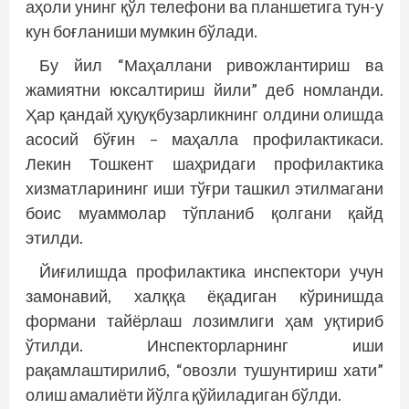
аҳоли унинг қўл телефони ва планшетига тун-у
кун боғланиши мумкин бўлади.
Бу йил “Маҳаллани ривожлантириш ва
жамиятни юксалтириш йили” деб номланди.
Ҳар қандай ҳуқуқбузарликнинг олдини олишда
асосий бўғин – маҳалла профилактикаси.
Лекин Тошкент шаҳридаги профилактика
хизматларининг иши тўғри ташкил этилмагани
боис муаммолар тўпланиб қолгани қайд
этилди.
Йиғилишда профилактика инспектори учун
замонавий, халққа ёқадиган кўринишда
формани тайёрлаш лозимлиги ҳам уқтириб
ўтилди. Инспекторларнинг иши
рақамлаштирилиб, “овозли тушунтириш хати”
олиш амалиёти йўлга қўйиладиган бўлди.