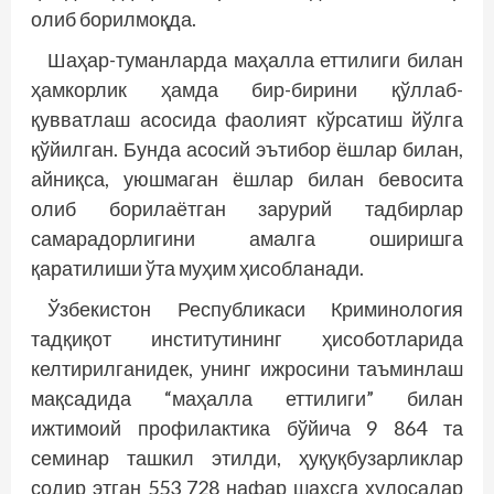
олиб борилмоқда.
Шаҳар-туманларда маҳалла еттилиги билан
ҳамкорлик ҳамда бир-бирини қўллаб-
қувватлаш асосида фаолият кўрсатиш йўлга
қўйилган. Бунда асосий эътибор ёшлар билан,
айниқса, уюшмаган ёшлар билан бевосита
олиб борилаётган зарурий тадбирлар
самарадорлигини амалга оширишга
қаратилиши ўта муҳим ҳисобланади.
Ўзбекистон Республикаси Криминология
тадқиқот институтининг ҳисоботларида
келтирилганидек, унинг ижросини таъминлаш
мақсадида “маҳалла еттилиги” билан
ижтимоий профилактика бўйича 9 864 та
семинар ташкил этилди, ҳуқуқбузарликлар
содир этган 553 728 нафар шахсга хулосалар