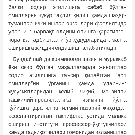
балки содир этилишига сабаб бўлган
омилларни чуқур таҳлил қилиш ҳамда шаҳар-
туманлар ички ишлар органлари фаолиятида
уларнинг барвақт олдини олишга қаратилган
чора ва тадбирларни ўз ҳудудларида амалга
оширишга жиддий ёндашиш талаб этилади.
Бундай пайтда криминоген вазияти мураккаб
ёки оғир бўлган маҳаллаларда жиноятлар
содир этилишига таъсир қилаётган “асл
омиллар”ни ўрганиш ҳамда уларнинг
хусусиятларидан келиб чиқиб, манзилли
ташкилий-профилактика тизимини йўлга
қўйишга қаратилган илмий-назарий жиҳатдан
асослантирилган таклифлар устида Малака
ошириш институти профессор-ўқитувчилари
ҳамда тадқиқотчилари томонидан изланишлар