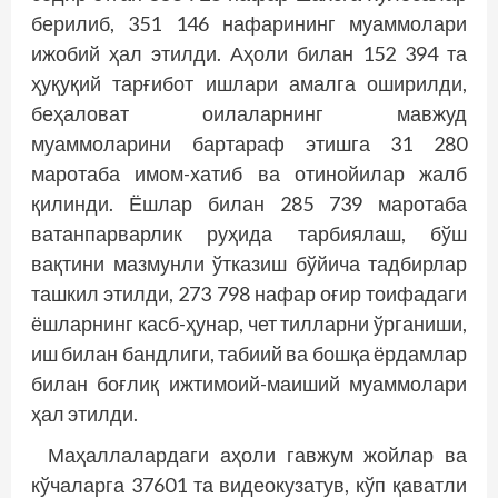
берилиб, 351 146 нафарининг муаммолари
ижобий ҳал этилди. Аҳоли билан 152 394 та
ҳуқуқий тарғибот ишлари амалга оширилди,
беҳаловат оилаларнинг мавжуд
муаммоларини бартараф этишга 31 280
маротаба имом-хатиб ва отинойилар жалб
қилинди. Ёшлар билан 285 739 маротаба
ватанпарварлик руҳида тарбиялаш, бўш
вақтини мазмунли ўтказиш бўйича тадбирлар
ташкил этилди, 273 798 нафар оғир тоифадаги
ёшларнинг касб-ҳунар, чет тилларни ўрганиши,
иш билан бандлиги, табиий ва бошқа ёрдамлар
билан боғлиқ ижтимоий-маиший муаммолари
ҳал этилди.
Маҳаллалардаги аҳоли гавжум жойлар ва
кўчаларга 37601 та видеокузатув, кўп қаватли