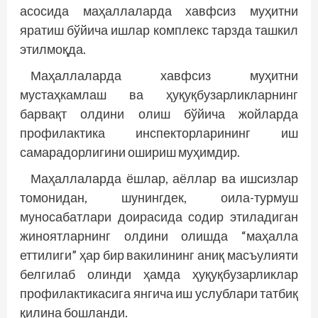
асосида маҳаллаларда хавфсиз муҳитни
яратиш бўйича ишлар комплекс тарзда ташкил
этилмоқда.
Маҳаллаларда хавфсиз муҳитни
мустаҳкамлаш ва ҳуқуқбузарликларнинг
барвақт олдини олиш бўйича жойларда
профилактика инспекторларининг иш
самарадорлигини ошириш муҳимдир.
Маҳаллаларда ёшлар, аёллар ва ишсизлар
томонидан, шунингдек, оила-турмуш
муносабатлари доирасида содир этиладиган
жиноятларнинг олдини олишда “маҳалла
еттилиги” ҳар бир вакилининг аниқ масъулияти
белгилаб олинди ҳамда ҳуқуқбузарликлар
профилактикасига янгича иш услублари татбиқ
қилина бошланди.