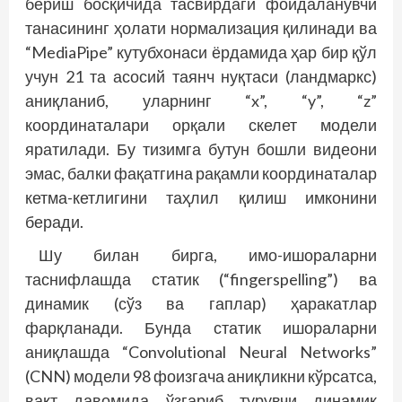
бериш босқичида тасвирдаги фойдаланувчи
танасининг ҳолати нормализация қилинади ва
“MediaPipe” кутубхонаси ёрдамида ҳар бир қўл
учун 21 та асосий таянч нуқтаси (ландмаркс)
аниқланиб, уларнинг “x”, “y”, “z”
координаталари орқали скелет модели
яратилади. Бу тизимга бутун бошли видеони
эмас, балки фақатгина рақамли координаталар
кетма-кетлигини таҳлил қилиш имконини
беради.
Шу билан бирга, имо-ишораларни
таснифлашда статик (“fingerspelling”) ва
динамик (сўз ва гаплар) ҳаракатлар
фарқланади. Бунда статик ишораларни
аниқлашда “Convolutional Neural Networks”
(CNN) модели 98 фоизгача аниқликни кўрсатса,
вақт давомида ўзгариб турувчи динамик