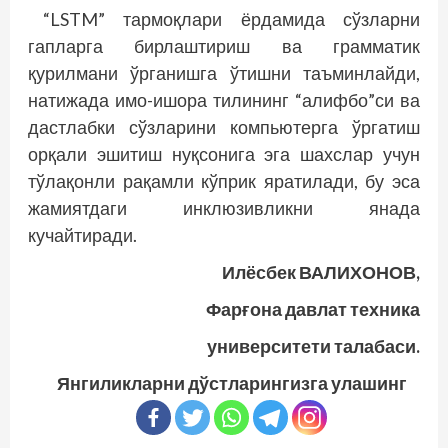
“LSTM” тармоқлари ёрдамида сўзларни
гапларга бирлаштириш ва грамматик
қурилмани ўрганишга ўтишни таъминлайди,
натижада имо-ишора тилининг “алифбо”си ва
дастлабки сўзларини компьютерга ўргатиш
орқали эшитиш нуқсонига эга шахслар учун
тўлақонли рақамли кўприк яратилади, бу эса
жамиятдаги инклюзивликни янада
кучайтиради.
Илёсбек ВАЛИХОНОВ,
Фарғона давлат техника
университети талабаси.
Янгиликларни дўстларингизга улашинг