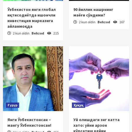
Ўзбекистон янги глобал
90 йиллик нашрнинг
иқтисодиётда ишончли
маёғи сўндими?
инвестиция марказига
2 kun oldin
Behzod
167
айланмоқда
2 kun oldin
Behzod
215
Ғурур
Ҳуқуқ
Янги Ўзбекистонсан –
Уй олишдаги энг катта
мангу Ўзбекистонсан!
хато: уйни арзон
кўрсатиш кейин