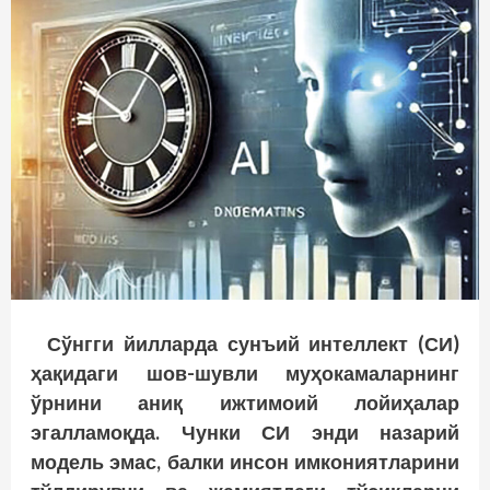
Сўнгги йилларда сунъий интеллект (СИ)
ҳақидаги шов-шувли муҳокамаларнинг
ўрнини аниқ ижтимоий лойиҳалар
эгалламоқда. Чунки СИ энди назарий
модель эмас, балки инсон имкониятларини