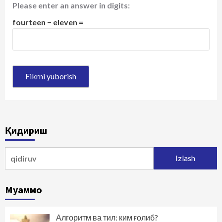
Please enter an answer in digits:
fourteen − eleven =
Қидириш
Qidirshish:
Муаммо
Алгоритм ва тил: ким ғолиб?