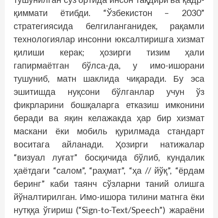
қиммати ётибди. “Ўзбекистон – 2030”
стратегиясида белгиланганидек, рақамли
технологиялар инсонни юксалтиришга хизмат
қилиши керак; ҳозирги тизим ҳали
гапирмаётган бўлса-да, у имо-ишорани
тушуниб, матн шаклида чиқаради. Бу эса
эшитишда нуқсони бўлганлар учун ўз
фикрларини бошқаларга етказиш имконини
беради ва яқин келажакда ҳар бир хизмат
маскани ёки мобиль қурилмада стандарт
воситага айланади. Ҳозирги натижалар
“визуал луғат” босқичида бўлиб, кундалик
ҳаётдаги “салом”, “раҳмат”, “ҳа // йўқ”, “ёрдам
беринг” каби таянч сўзларни таний олишга
йўналтирилган. Имо-ишора тилини матнга ёки
нутққа ўгириш (“Sign-to-Text/Speech”) жараёни