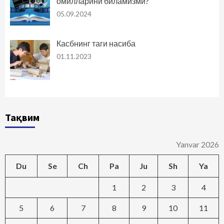
омилларини биламизми?
05.09.2024
Касбнинг таги насиба
01.11.2023
Тақвим
Yanvar 2026
Du
Se
Ch
Pa
Ju
Sh
Ya
1
2
3
4
5
6
7
8
9
10
11