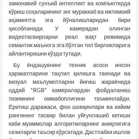
замонавий сунъий интеллект ва компьютерда
кўриш соҳаларининг энг мураккаб ва ижтимоий
аҳамиятга эга йўналишларидан бири
ҳисобланади. У камерадан олинган
видеотасвирларни реал вақт режимида
семантик маънога эга бўлган тил бирликларига
айлантиришни кўзда тутади.
Бу ёндашувнинг техник асоси инсон
ҳаракатларини таҳлил қилишга таянади ва
визуал маълумотларни йиғиш жараёнида
оддий “RGB” камералардан фойдаланиш
тизимнинг оммабоплигини таъминлайди.
Ёритиш даражаси, фон шовқинлари ва кийим
рангининг тасвир билан уйғунлашиб кетиши
каби муаммолар алгоритмларнинг аниқлигига
сезиларли таъсир кўрсатади. Дастлабки ишлов