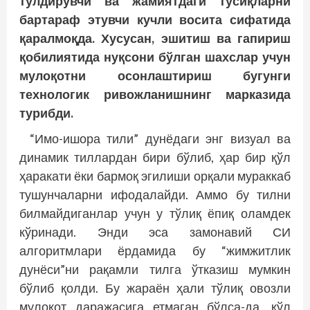
тўлдирувчи ва жамиятдаги тўсиқларни
бартараф этувчи кучли восита сифатида
қаралмоқда. Хусусан, эшитиш ва гапириш
қобилиятида нуқсони бўлган шахслар учун
мулоқотни осонлаштириш бугунги
технологик ривожланишнинг марказида
турибди.
“Имо-ишора тили” дунёдаги энг визуал ва
динамик тиллардан бири бўлиб, ҳар бир қўл
ҳаракати ёки бармоқ эгилиши орқали мураккаб
тушунчаларни ифодалайди. Аммо бу тилни
билмайдиганлар учун у тўлиқ ёпиқ оламдек
кўринади. Энди эса замонавий СИ
алгоритмлари ёрдамида бу “жимжитлик
дунёси”ни рақамли тилга ўтказиш мумкин
бўлиб қолди. Бу жараён ҳали тўлиқ овозли
мулоқот даражасига етмаган бўлса-да, қўл