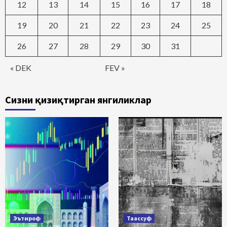
12
13
14
15
16
17
18
19
20
21
22
23
24
25
26
27
28
29
30
31
« DEK
FEV »
Сизни қизиқтирган янгиликлар
Эътироф
Таассуф