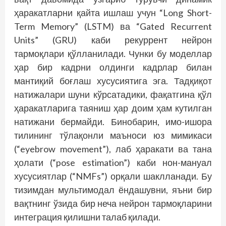
ҳаракатларни қайта ишлаш учун “Long Short-
Term Memory” (LSTM) ва “Gated Recurrent
Units” (GRU) каби рекуррент нейрон
тармоқлари қўлланилади. Чунки бу моделлар
ҳар бир кадрни олдинги кадрлар билан
мантиқий боғлаш хусусиятига эга. Тадқиқот
натижалари шуни кўрсатадики, фақатгина қўл
ҳаракатларига таяниш ҳар доим ҳам кутилган
натижани бермайди. Бинобарин, имо-ишора
тилининг тўлақонли маъноси юз мимикаси
(“eyebrow movement”), лаб ҳаракати ва тана
ҳолати (“pose estimation”) каби нон-мануал
хусусиятлар (“NMFs”) орқали шаклланади. Бу
тизимдан мультимодал ёндашувни, яъни бир
вақтнинг ўзида бир неча нейрон тармоқларини
интеграция қилишни талаб қилади.