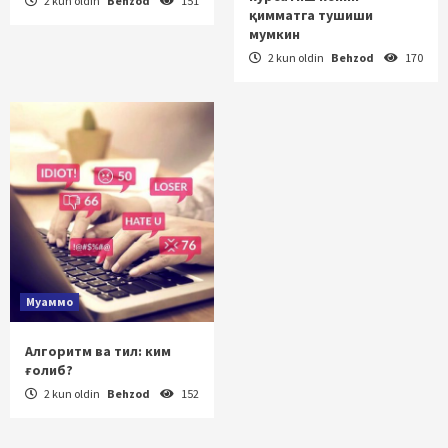
2 kun oldin
Behzod
151
қимматга тушиши
мумкин
2 kun oldin
Behzod
170
Муаммо
Алгоритм ва тил: ким
ғолиб?
2 kun oldin
Behzod
152