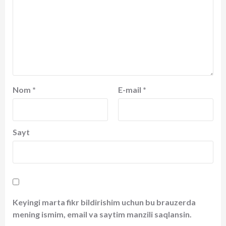
Nom
*
E-mail
*
Sayt
Keyingi marta fikr bildirishim uchun bu brauzerda
mening ismim, email va saytim manzili saqlansin.