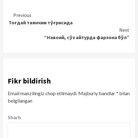
Continue
Previous
Тоғдай таянчим тўғрисида
Reading
Next
“Навоий, сўз айтурда фарзона бўл”
Fikr bildirish
Email manzilingiz chop etilmaydi.
Majburiy bandlar
*
bilan
belgilangan
Sharh