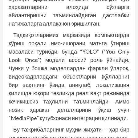
ҳаракатларини алоҳида сўзларга
айлантиришни таъминлайдиган дастлабки
натижаларга аллақачон эришилган.
Тадқиқотларимиз марказида компьютерда
кўриш орқали имо-ишорани матнга ўгириш
масаласи турибди, бунда “YOLO” (“You Only
Look Once”) модели асосий роль ўйнайди.
Чунки у бошқа моделлардан фарқли ўлароқ,
видеокадрлардаги объектларни (қўлларни)
бир вақтнинг ўзида аниқлаб, локализация
қилишда юқори тезликда реал вақт режимида
кечикишсиз таҳлилни таъминлайди. Аммо
нозик ҳаракат деталларини ўқиш учун
“MediaPipe” кутубхонаси интеграция қилинади.
Бу тажрибаларнинг муҳим жиҳати — ҳар бир
тушунилган сўз ортида инсон тақдири ва қадр-