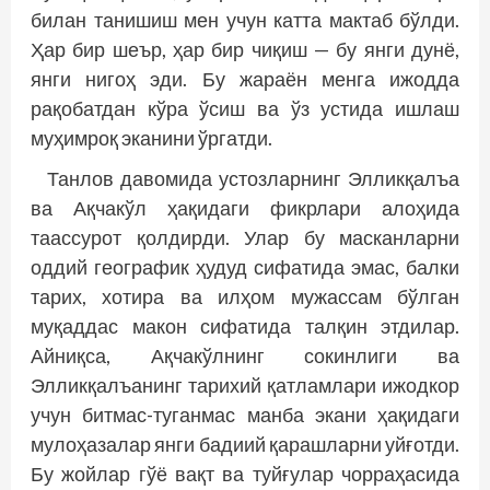
билан танишиш мен учун катта мактаб бўлди.
Ҳар бир шеър, ҳар бир чиқиш — бу янги дунё,
янги нигоҳ эди. Бу жараён менга ижодда
рақобатдан кўра ўсиш ва ўз устида ишлаш
муҳимроқ эканини ўргатди.
Танлов давомида устозларнинг Элликқалъа
ва Ақчакўл ҳақидаги фикрлари алоҳида
таассурот қолдирди. Улар бу масканларни
оддий географик ҳудуд сифатида эмас, балки
тарих, хотира ва илҳом мужассам бўлган
муқаддас макон сифатида талқин этдилар.
Айниқса, Ақчакўлнинг сокинлиги ва
Элликқалъанинг тарихий қатламлари ижодкор
учун битмас-туганмас манба экани ҳақидаги
мулоҳазалар янги бадиий қарашларни уйғотди.
Бу жойлар гўё вақт ва туйғулар чорраҳасида