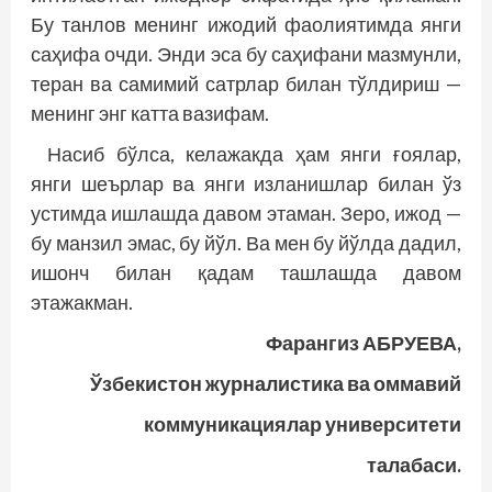
Бу танлов менинг ижодий фаолиятимда янги
саҳифа очди. Энди эса бу саҳифани мазмунли,
теран ва самимий сатрлар билан тўлдириш —
менинг энг катта вазифам.
Насиб бўлса, келажакда ҳам янги ғоялар,
янги шеърлар ва янги изланишлар билан ўз
устимда ишлашда давом этаман. Зеро, ижод —
бу манзил эмас, бу йўл. Ва мен бу йўлда дадил,
ишонч билан қадам ташлашда давом
этажакман.
Фарангиз АБРУЕВА,
Ўзбекистон журналистика ва оммавий
коммуникациялар университети
талабаси.