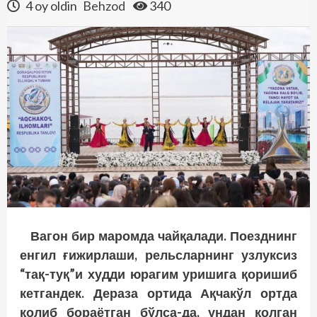
4 oy oldin
Behzod
340
Вагон бир маромда чайқалади. Поезднинг
енгил ғижирлаши, рельсларнинг узлуксиз
“тақ-туқ”и худди юрагим уришига қоришиб
кетгандек. Дераза ортида Ақчакўл ортда
қолиб бораётган бўлса-да, ундан қолган