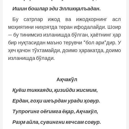
Ишин бошлар эди Элликқалъадан.
Бу сатрлар ижод ва ижодкорнинг асл
моҳиятини ниҳоятда теран ифодалайди. Шоир
— бу тинимсиз изланишда бўлган, ҳаётнинг ҳар
бир нуқтасидан маъно терувчи “бол ари”дир. У
ҳеч қачон тўхтамайди, доимо ҳаракатда, доимо
изланишда бўлади.
Ақчакўл
Қуёш тиккаяди, қизийди жисмим,
Ердан, гоҳи шеърдан уради ҳовур.
Тупроғинг оёғимга ёқар, Ақчакўл,
Раҳм айла, сувингни кечсам совур.