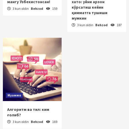
мангу Ўзбекистонсан!
хато: уйни арзон
кўрсатиш кейин
3 kun oldin
Behzod
159
қимматга тушиши
мумкин
3 kun oldin
Behzod
187
Муаммо
Алгоритм ва тил: ким
ғолиб?
3 kun oldin
Behzod
169