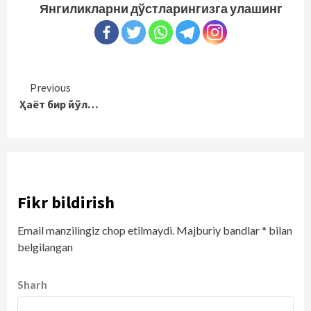
Янгиликларни дўстларингизга улашинг
Continue
Previous
Ҳаёт бир йўл…
Reading
Fikr bildirish
Email manzilingiz chop etilmaydi.
Majburiy bandlar
*
bilan
belgilangan
Sharh