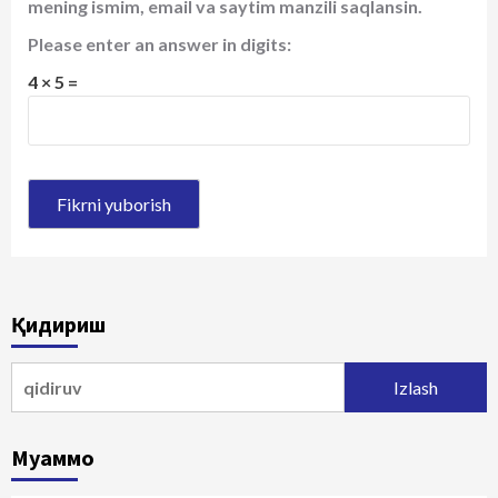
mening ismim, email va saytim manzili saqlansin.
Please enter an answer in digits:
4 × 5 =
Қидириш
Qidirshish:
Муаммо