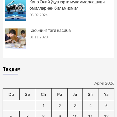
Кино Олий ўқув юрти мукаммаллашуви
омилларини биламизми?
05.09.2024
Касбнинг таги насиба
01.11.2023
Тақвим
Aprel 2026
Du
Se
Ch
Pa
Ju
Sh
Ya
1
2
3
4
5
6
7
8
9
10
11
12