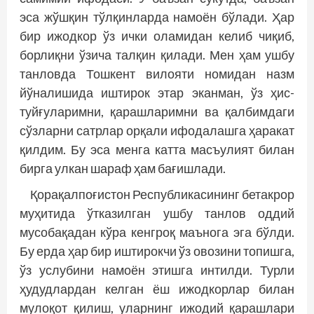
эса жўшқин тўлқинларда намоён бўлади. Ҳар
бир ижодкор ўз ички оламидан келиб чиқиб,
борлиқни ўзича талқин қилади. Мен ҳам ушбу
танловда Тошкент вилояти номидан назм
йўналишида иштирок этар эканман, ўз ҳис-
туйғуларимни, қарашларимни ва қалбимдаги
сўзларни сатрлар орқали ифодалашга ҳаракат
қилдим. Бу эса менга катта масъулият билан
бирга улкан шараф ҳам бағишлади.
Қорақалпоғистон Республикасининг бетакрор
муҳитида ўтказилган ушбу танлов оддий
мусобақадан кўра кенгроқ маънога эга бўлди.
Бу ерда ҳар бир иштирокчи ўз овозини топишга,
ўз услубини намоён этишга интилди. Турли
ҳудудлардан келган ёш ижодкорлар билан
мулоқот қилиш, уларнинг ижодий қарашлари