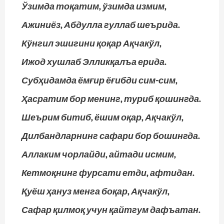
Ўзимда тоқатим, ўзимда измим,
Ажиниёз, Абдулла гуллаб шеърида.
Кўнгил эшигини қоқар Ақчакўл,
Ижод хушлаб Элликқалъа ерида.
Субҳидамда ёмғир ёғибди сим-сим,
Ҳасратим бор менинг, туриб қошингда.
Шеърим битиб, ёшим оқар, Ақчакўл,
Дилбандларнинг сафари бор бошингда.
Аллаким чорлайди, айтади исмим,
Кетмоқнинг фурсати етди, афтидан.
Қуёш ҳануз менга боқар, Ақчакўл,
Сафар қилмоқ учун қайтгум дафъатан.