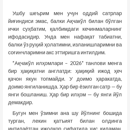
Ушбу шеърим мен учун оддий сатрлар
йиғиндиси эмас, балки Ақчакўл билан бўлган
ички суҳбатим, қалбимдаги кечинмаларнинг
ифодасидир. Унда мен нафақат табиатни,
балки ўз руҳий ҳолатимни, изланишларимни ва
соғинчларимни акс эттиришга интилдим.
“Ақчакўл илҳомлари – 2026” танлови менга
бир ҳақиқатни англатди: ҳақиқий ижод ҳеч
қачон якун топмайди. У доимо ҳаракатда,
доимо янгиланишда. Ҳар бир ёзилган сатр — бу
янги бошланиш. Ҳар бир илҳом — бу янги йўл
демакдир.
Бугун мен ўзимни ана шу йўлнинг бошида
турган, лекин қатъият билан олдинга
интилаётган ижодкор сифатида ҳис қиламан.