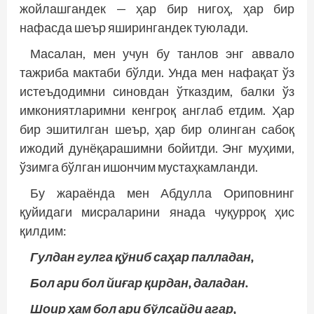
жойлашгандек — ҳар бир нигоҳ, ҳар бир
нафасда шеър яширингандек туюлади.
Масалан, мен учун бу танлов энг аввало
тажриба мактаби бўлди. Унда мен нафақат ўз
истеъдодимни синовдан ўтказдим, балки ўз
имкониятларимни кенгроқ англаб етдим. Ҳар
бир эшитилган шеър, ҳар бир олинган сабоқ
ижодий ­дунёқарашимни бойитди. Энг муҳими,
ўзимга бўлган ишончим мустаҳкамланди.
Бу жараёнда мен Абдулла Ориповнинг
қуйидаги мисраларини янада чуқурроқ ҳис
қилдим:
Гулдан гулга қўниб саҳар палладан,
Бол ари бол йиғар қирдан, даладан.
Шоир ҳам бол ари бўлсайди агар,