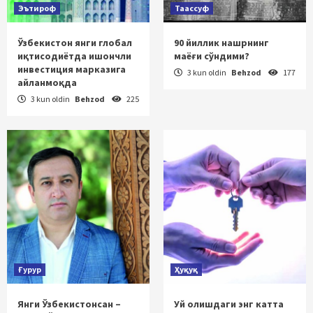
Эътироф
Таассуф
Ўзбекистон янги глобал
90 йиллик нашрнинг
иқтисодиётда ишончли
маёғи сўндими?
инвестиция марказига
3 kun oldin
Behzod
177
айланмоқда
3 kun oldin
Behzod
225
Ғурур
Ҳуқуқ
Янги Ўзбекистонсан –
Уй олишдаги энг катта