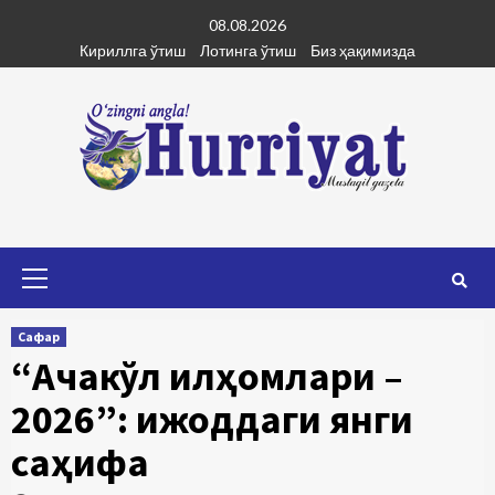
Skip
08.08.2026
to
Кириллга ўтиш
Лотинга ўтиш
Биз ҳақимизда
content
Primary
Menu
Сафар
“Ақчакўл илҳомлари –
2026”: ижоддаги янги
саҳифа