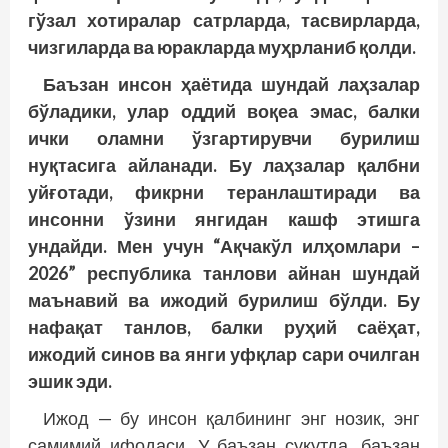
гўзал хотиралар сатрларда, тасвирларда,
чизгиларда ва юракларда муҳрланиб қолди.
Баъзан инсон ҳаётида шундай лаҳзалар
бўладики, улар оддий воқеа эмас, балки
ички оламни ўзгартирувчи бурилиш
нуқтасига айланади. Бу лаҳзалар қалбни
уйғотади, фикрни теранлаштиради ва
инсонни ўзини янгидан кашф этишга
ундайди. Мен учун “Ақчакўл илҳомлари –
2026” республика танлови айнан шундай
маънавий ва ижодий бурилиш бўлди. Бу
нафақат танлов, балки руҳий саёҳат,
ижодий синов ва янги уфқлар сари очилган
эшик эди.
Ижод — бу инсон қалбининг энг нозик, энг
самимий ифодаси. У баъзан сукутда, баъзан